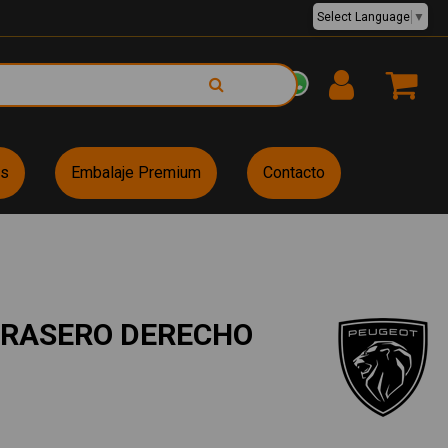
Select Language
▼
EUR €
es
Embalaje Premium
Contacto
TRASERO DERECHO