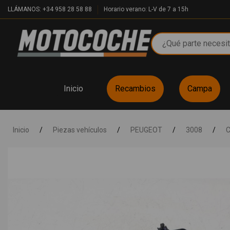
LLÁMANOS: +34 958 28 58 88
Horario verano: L-V de 7 a 15h
Inicio
Recambios
Campa
Inicio
/
Piezas vehículos
/
PEUGEOT
/
3008
/