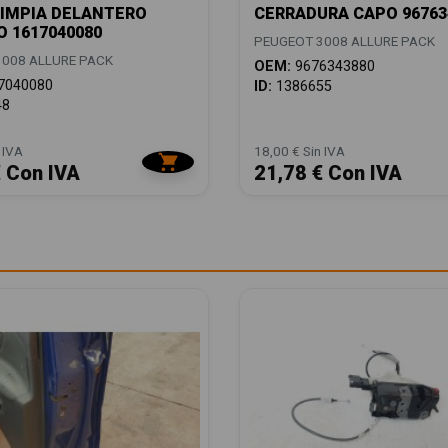
IMPIA DELANTERO
CERRADURA CAPO 96763
 1617040080
PEUGEOT 3008 ALLURE PACK
008 ALLURE PACK
OEM:
9676343880
7040080
ID:
1386655
48
 IVA
18,00 € Sin IVA
€ Con IVA
21,78 € Con IVA