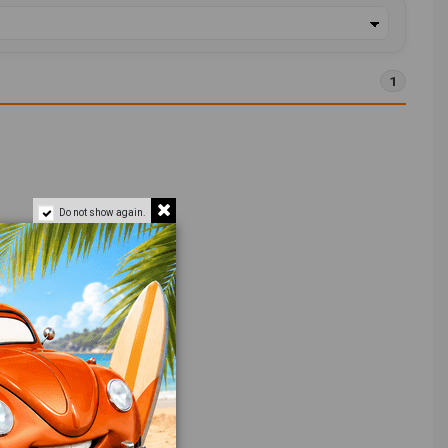
1
Do not show again.