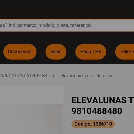
Conócenos
Bajas
Pago TPV
Taller
CARROCERÍA LATERALES
/
Elevalunas trasero derecho
ELEVALUNAS 
9810488480
Codigo: 1386710