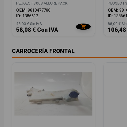
PEUGEOT 3008 ALLURE PACK
PEUGEOT 3
OEM:
9810477780
OEM:
981
ID:
1386612
ID:
13866
48,00 € Sin IVA
88,00 € Sin
58,08 € Con IVA
106,48
CARROCERÍA FRONTAL