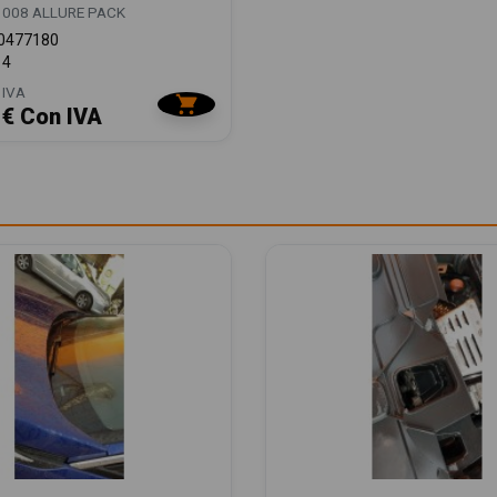
008 ALLURE PACK
0477180
14
 IVA
 € Con IVA