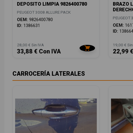
DEPOSITO LIMPIA 9826400780
BRAZO L
DERECHO
PEUGEOT 3008 ALLURE PACK
PEUGEOT 3
OEM:
9826400780
OEM:
161
ID:
1386631
ID:
13866
28,00 € Sin IVA
19,00 € Sin
33,88 € Con IVA
22,99 
CARROCERÍA LATERALES