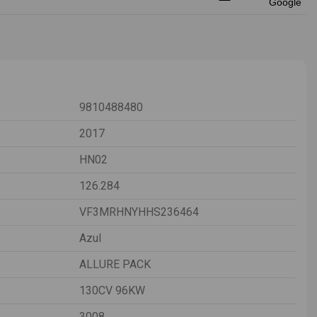
9810488480
2017
HN02
126.284
VF3MRHNYHHS236464
Azul
ALLURE PACK
130CV 96KW
3008