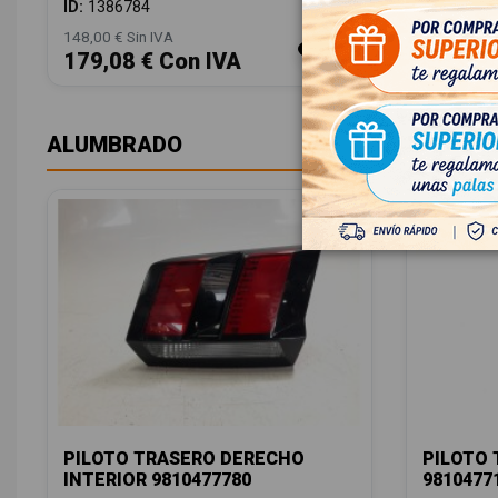
ID:
1386784
148,00 € Sin IVA
179,08 € Con IVA
ALUMBRADO
PILOTO TRASERO DERECHO
PILOTO 
INTERIOR 9810477780
9810477