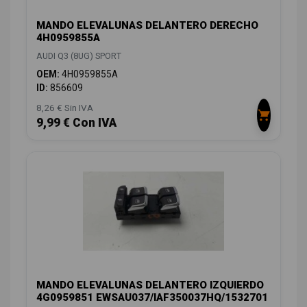
MANDO ELEVALUNAS DELANTERO DERECHO
4H0959855A
AUDI Q3 (8UG) SPORT
OEM:
4H0959855A
ID:
856609
8,26 € Sin IVA
9,99 € Con IVA
MANDO ELEVALUNAS DELANTERO IZQUIERDO
4G0959851 EWSAU037/IAF350037HQ/1532701