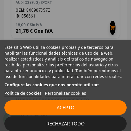
AUDI Q3 (8UG) SPORT
OEM:
8X0907357E
ID:
856661
18,00 € Sin IVA
21,78 € Con IVA
Este sitio Web utiliza cookies propias y de terceros para
habilitar las funcionalidades técnicas de uso de la web,
realizar estadísticas y análisis del tráfico de navegación
recibido, personalizar las preferencias del usuario y otras
para ofrecer anuncios y publicidad. También permitimos el
uso de funcionalidades para interactuar con redes sociales.
Configure las cookies que nos permite utilizar:
Política de cookies
Personalizar cookies
MANDO RETROVISOR 8U0959565C
ACEPTO
AUDI Q3 (8UG) SPORT
OEM:
8U0959565C
ID:
856662
RECHAZAR TODO
12,00 € Sin IVA