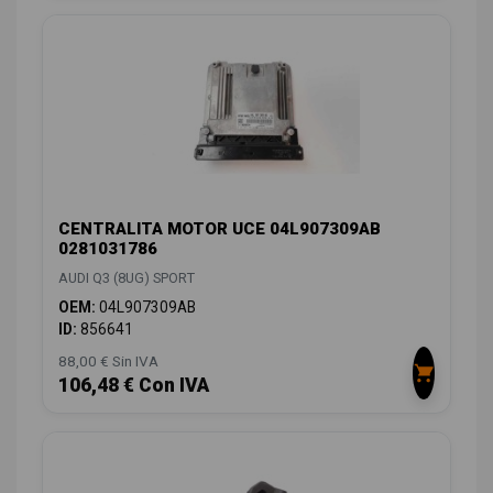
CENTRALITA MOTOR UCE 04L907309AB
0281031786
AUDI Q3 (8UG) SPORT
OEM:
04L907309AB
ID:
856641
88,00 € Sin IVA
106,48 € Con IVA