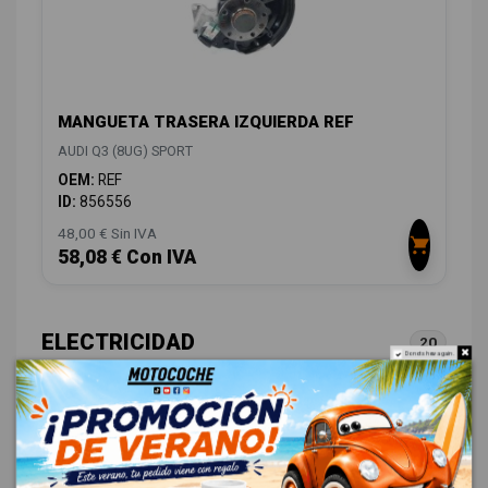
MANGUETA TRASERA IZQUIERDA REF
AUDI Q3 (8UG) SPORT
OEM:
REF
ID:
856556
48,00 € Sin IVA
58,08 € Con IVA
ELECTRICIDAD
20
Do not show again.