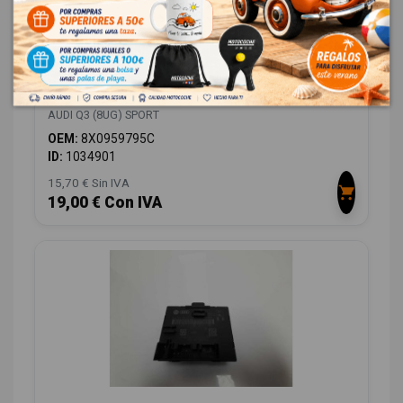
MODULO ELECTRONICO 8X0959795C
AUDI Q3 (8UG) SPORT
OEM:
8X0959795C
ID:
1034901
15,70 € Sin IVA
19,00 € Con IVA