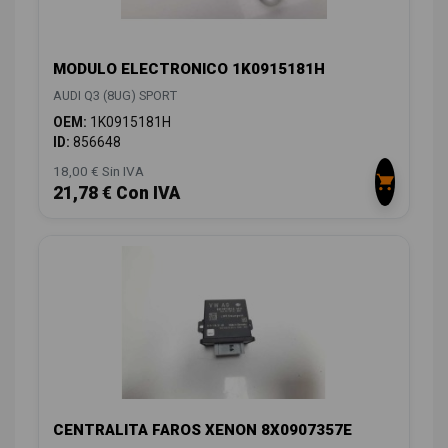
MODULO ELECTRONICO 1K0915181H
AUDI Q3 (8UG) SPORT
OEM:
1K0915181H
ID:
856648
18,00 € Sin IVA
21,78 € Con IVA
CENTRALITA FAROS XENON 8X0907357E