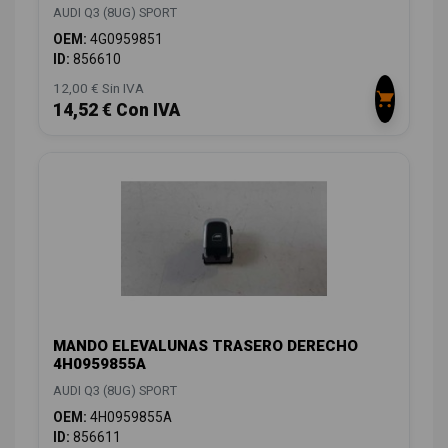
AUDI Q3 (8UG) SPORT
OEM:
4G0959851
ID:
856610
12,00 € Sin IVA
14,52 € Con IVA
MANDO ELEVALUNAS TRASERO DERECHO
4H0959855A
AUDI Q3 (8UG) SPORT
OEM:
4H0959855A
ID:
856611