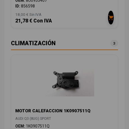
OEM:
8U0955407
ID:
856598
18,00 € Sin IVA
21,78 € Con IVA
CLIMATIZACIÓN
3
MOTOR CALEFACCION 1K0907511Q
AUDI Q3 (8UG) SPORT
OEM:
1K0907511Q