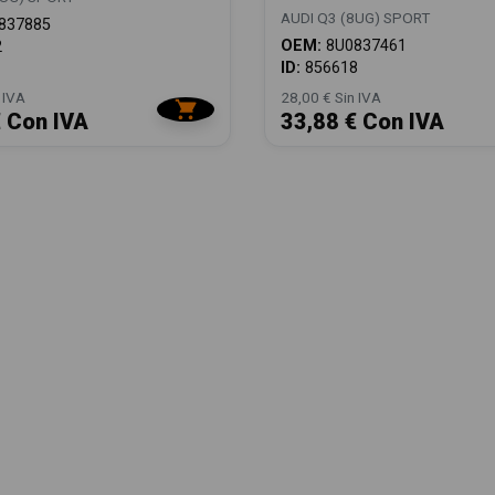
AUDI Q3 (8UG) SPORT
837885
OEM:
8U0837461
2
ID:
856618
 IVA
28,00 € Sin IVA
€ Con IVA
33,88 € Con IVA