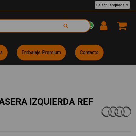
Select Language
▼
EUR €
es
Embalaje Premium
Contacto
SERA IZQUIERDA REF