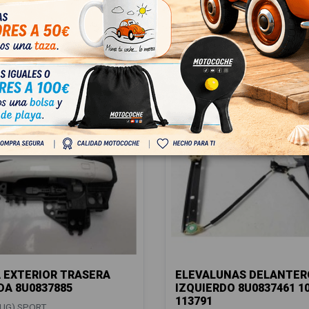
 EXTERIOR TRASERA
ELEVALUNAS DELANTER
DA 8U0837885
IZQUIERDO 8U0837461 1
113791
8UG) SPORT