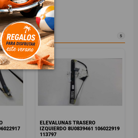
5
O
ELEVALUNAS TRASERO
06022917
IZQUIERDO 8U0839461 106022919
113797