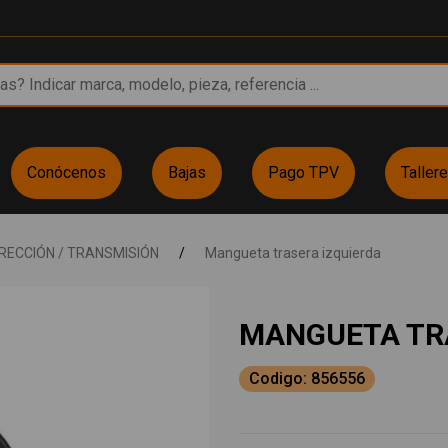
Conócenos
Bajas
Pago TPV
Taller
IRECCIÓN / TRANSMISIÓN
/
Mangueta trasera izquierda
MANGUETA TRA
Codigo: 856556