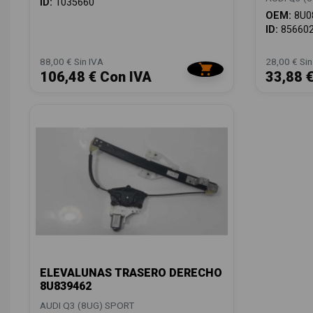
ID:
1035660
OEM:
8U0
ID:
85660
88,00 € Sin IVA
28,00 € Sin
106,48 € Con IVA
33,88 
ELEVALUNAS TRASERO DERECHO
8U839462
AUDI Q3 (8UG) SPORT