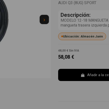
AUDI Q3 (8UG) SPORT
Descripción:
›
MODELO 12-18 MANGUETA T
mangueta trasera izquierda 
Ubicación: Almacén Jaén
48,00 €
Sin IVA
58,08 €
Añadir a la c