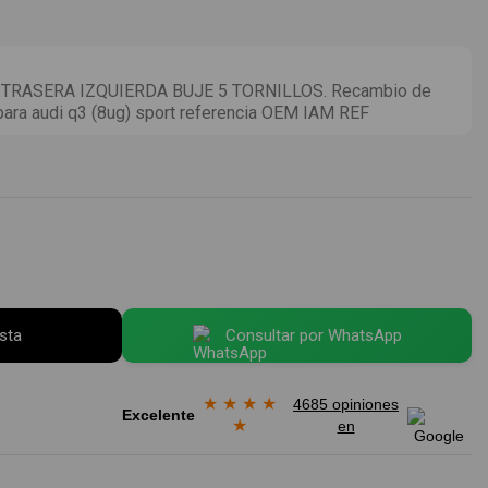
RASERA IZQUIERDA BUJE 5 TORNILLOS. Recambio de
para audi q3 (8ug) sport referencia OEM IAM REF
esta
Consultar por WhatsApp
★
★
★
★
4685 opiniones
Excelente
★
en