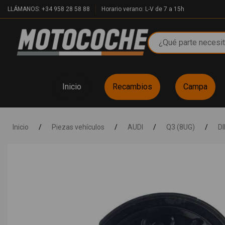
LLÁMANOS: +34 958 28 58 88
Horario verano: L-V de 7 a 15h
Inicio
Recambios
Campa
Inicio
/
Piezas vehículos
/
AUDI
/
Q3 (8UG)
/
D