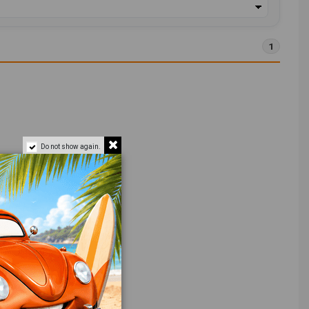
1
Do not show again.