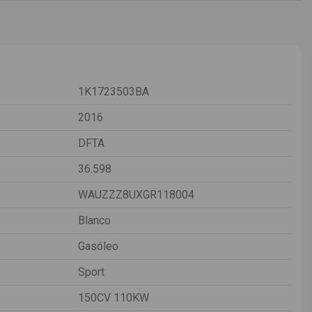
1K1723503BA
2016
DFTA
36.598
WAUZZZ8UXGR118004
Blanco
Gasóleo
Sport
150CV 110KW