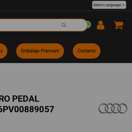
Select Language
▼
EUR €
es
Embalaje Premium
Contacto
RO PEDAL
6PV00889057