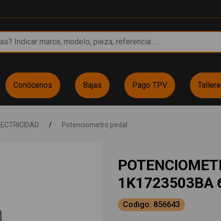
Conócenos
Bajas
Pago TPV
Taller
LECTRICIDAD
/
Potenciometro pedal
POTENCIOMET
1K1723503BA 
Codigo: 856643