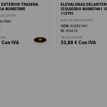
 EXTERIOR TRASERA
ELEVALUNAS DELANTER
DA 8U0837885
IZQUIERDO 8U0837461 1
113791
8UG) SPORT
AUDI Q3 (8UG) SPORT
837885
OEM:
8U0837461
2
ID:
856618
 IVA
28,00 € Sin IVA
€ Con IVA
33,88 € Con IVA