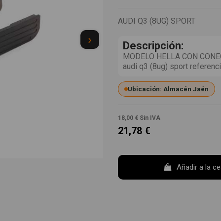
AUDI Q3 (8UG) SPORT
›
Descripción:
MODELO HELLA CON CONECTO
audi q3 (8ug) sport refer
Ubicación: Almacén Jaén
18,00 €
Sin IVA
21,78 €
Añadir a la c