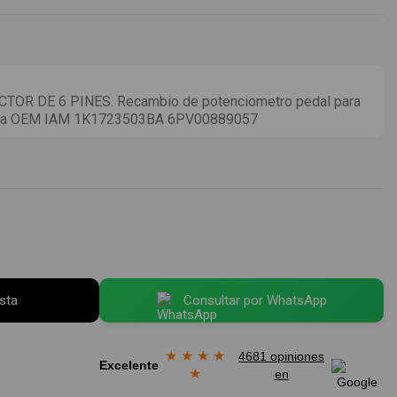
R DE 6 PINES. Recambio de potenciometro pedal para
encia OEM IAM 1K1723503BA 6PV00889057
esta
Consultar por WhatsApp
★
★
★
★
4681 opiniones
Excelente
★
en