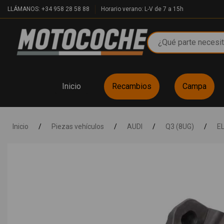
LLÁMANOS: +34 958 28 58 88
Horario verano: L-V de 7 a 15h
Inicio
Recambios
Campa
Inicio
/
Piezas vehículos
/
AUDI
/
Q3 (8UG)
/
E