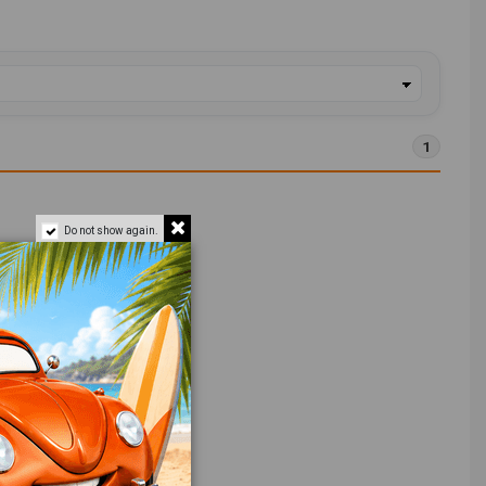
1
Do not show again.