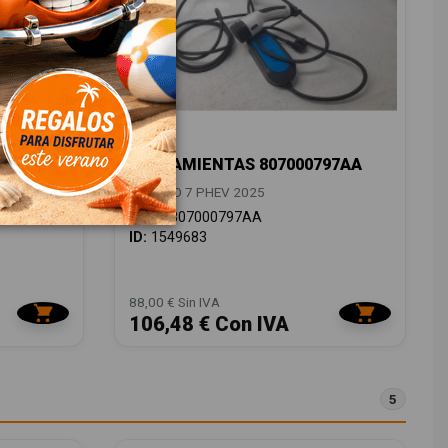
HERRAMIENTAS 807000797AA
JAECOO 7 PHEV 2025
OEM:
807000797AA
ID:
1549683
88,00 € Sin IVA
106,48 € Con IVA
5