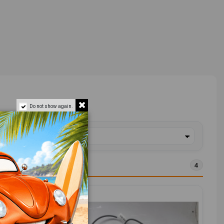
Do not show again.
4