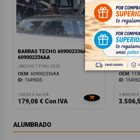
BARRAS TECHO 609002336AA
BATERIA
609002336AA
1130005
JAECOO 7 PHEV 2025
JAECOO 7 
OEM:
609002336AA
OEM:
113
ID:
1549505
ID:
15495
148,00 € Sin IVA
2.898,00 € 
179,08 € Con IVA
3.506,
ALUMBRADO