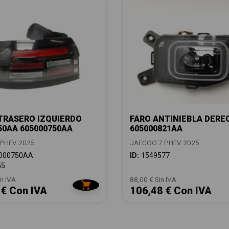
TRASERO IZQUIERDO
FARO ANTINIEBLA DERE
50AA 605000750AA
605000821AA
PHEV 2025
JAECOO 7 PHEV 2025
000750AA
ID:
1549577
55
n IVA
88,00 € Sin IVA
 € Con IVA
106,48 € Con IVA