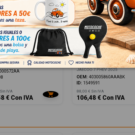
 113000572AA
JUEGO ALFOMBRILLAS
72AA
403005860AAABK
403005860AAABK
PHEV 2025
JAECOO 7 PHEV 2025
000572AA
OEM:
403005860AAABK
08
ID:
1549591
Sin IVA
88,00 € Sin IVA
58 € Con IVA
106,48 € Con IVA