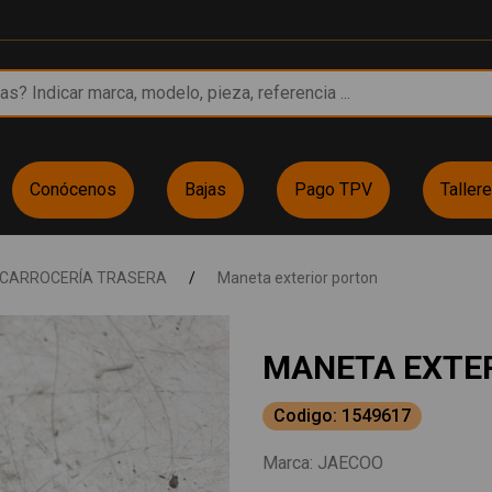
Conócenos
Bajas
Pago TPV
Taller
CARROCERÍA TRASERA
/
Maneta exterior porton
MANETA EXTER
Codigo: 1549617
Marca:
JAECOO