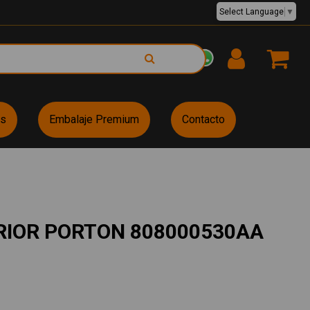
Select Language
▼
EUR €
es
Embalaje Premium
Contacto
IOR PORTON 808000530AA