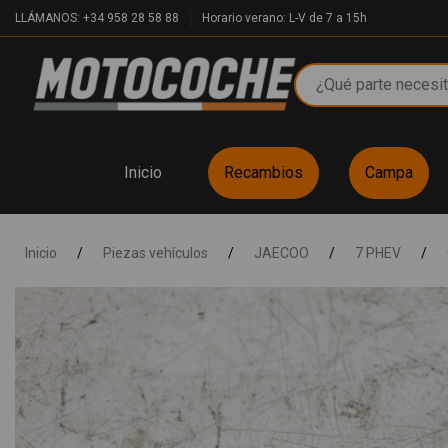
LLÁMANOS: +34 958 28 58 88
Horario verano: L-V de 7 a 15h
Inicio
Recambios
Campa
Inicio
/
Piezas vehículos
/
JAECOO
/
7 PHEV
/