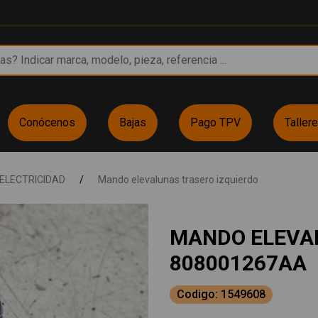
Conócenos
Bajas
Pago TPV
Taller
ELECTRICIDAD
/
Mando elevalunas trasero izquierdo
MANDO ELEVA
808001267AA
Codigo: 1549608