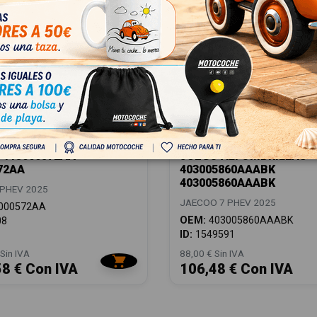
 113000572AA
JUEGO ALFOMBRILLAS
72AA
403005860AAABK
403005860AAABK
PHEV 2025
JAECOO 7 PHEV 2025
000572AA
OEM:
403005860AAABK
08
ID:
1549591
Sin IVA
88,00 € Sin IVA
58 € Con IVA
106,48 € Con IVA