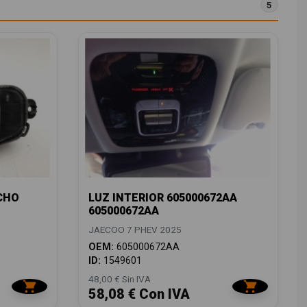
5
CHO
LUZ INTERIOR 605000672AA
605000672AA
JAECOO 7 PHEV 2025
OEM:
605000672AA
ID:
1549601
48,00 € Sin IVA
58,08 € Con IVA