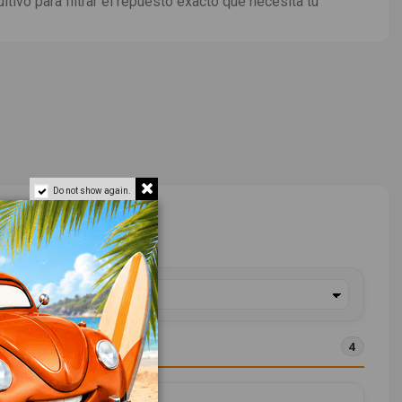
uitivo para filtrar el repuesto exacto que necesita tu
Do not show again.
4