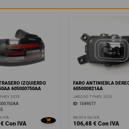
TRASERO IZQUIERDO
FARO ANTINIEBLA DERE
50AA 605000750AA
605000821AA
PHEV 2025
JAECOO 7 PHEV 2025
000750AA
ID:
1549577
55
n IVA
88,00 € Sin IVA
 € Con IVA
106,48 € Con IVA