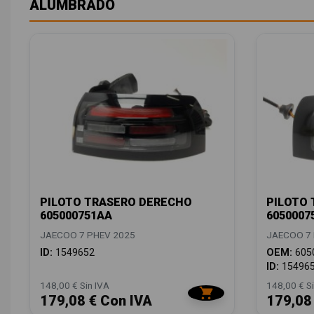
ALUMBRADO
PILOTO TRASERO DERECHO
PILOTO 
605000751AA
6050007
JAECOO 7 PHEV 2025
JAECOO 7 
ID:
1549652
OEM:
605
ID:
15496
148,00 € Sin IVA
148,00 € Si
179,08 € Con IVA
179,08