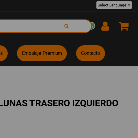
Select Language
▼
EUR €
es
Embalaje Premium
Contacto
LUNAS TRASERO IZQUIERDO