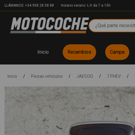
LLÁMANOS: +34 958 28 58 88
Horario verano: L-V de 7 a 15h
Inicio
Recambios
Campa
Inicio
/
Piezas vehículos
/
JAECOO
/
7 PHEV
/