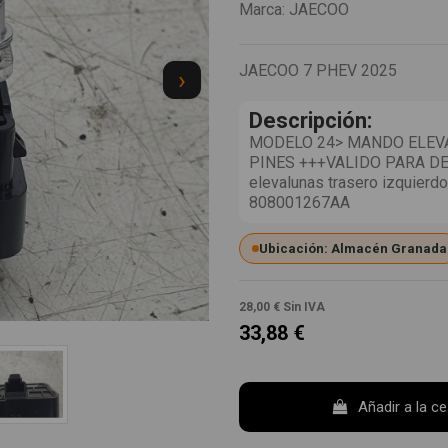
Marca:
JAECOO
JAECOO 7 PHEV 2025
›
Descripción:
MODELO 24> MANDO ELEVA
PINES +++VALIDO PARA DE
elevalunas trasero izquierd
808001267AA
Ubicación: Almacén Granada
28,00 €
Sin IVA
33,88 €
Añadir a la c