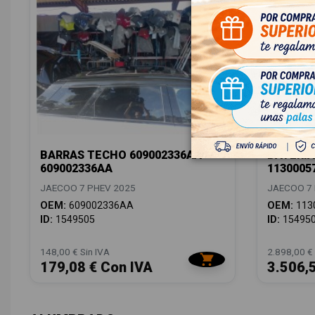
BARRAS TECHO 609002336AA
BATERIA
609002336AA
1130005
JAECOO 7 PHEV 2025
JAECOO 7 
OEM:
609002336AA
OEM:
113
ID:
1549505
ID:
15495
148,00 € Sin IVA
2.898,00 € 
179,08 € Con IVA
3.506,