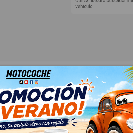
Utiliza nuestro buscador int
vehículo.
ehículo