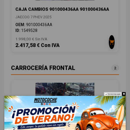
CAJA CAMBIOS 901000436AA 901000436AA
JAECOO 7 PHEV 2025
OEM:
901000436AA
ID:
1549528
1.998,00 € Sin IVA
2.417,58 € Con IVA
CARROCERÍA FRONTAL
2
Do not show again.