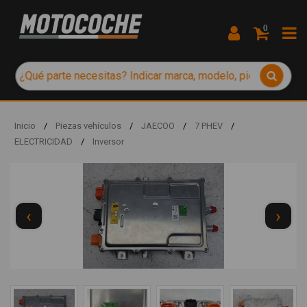
0
Inicio
/
Piezas vehículos
/
JAECOO
/
7 PHEV
/
ELECTRICIDAD
/
Inversor
‹
›