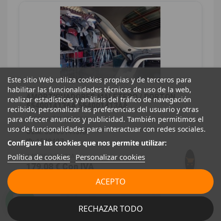
Este sitio Web utiliza cookies propias y de terceros para
habilitar las funcionalidades técnicas de uso de la web,
AMORTIGUADORES MALETERO / PORTON
realizar estadísticas y análisis del tráfico de navegación
554001413AA 554001413AA
recibido, personalizar las preferencias del usuario y otras
para ofrecer anuncios y publicidad. También permitimos el
JAECOO 7 PHEV 2025
uso de funcionalidades para interactuar con redes sociales.
OEM:
554001413AA
ID:
1549497
Configure las cookies que nos permite utilizar:
Política de cookies
Personalizar cookies
148,00 € Sin IVA
179,08 € Con IVA
ACEPTO
RECHAZAR TODO