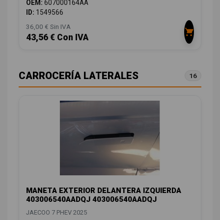
OEM:
607000164AA
ID:
1549566
36,00 € Sin IVA
43,56 € Con IVA
CARROCERÍA LATERALES
16
MANETA EXTERIOR DELANTERA IZQUIERDA
403006540AADQJ 403006540AADQJ
JAECOO 7 PHEV 2025