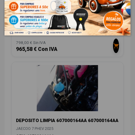
TECHO ELECTRICO 603000367AA
603000367AA
JAECOO 7 PHEV 2025
OEM:
603000367AA
ID:
1549691
798,00 € Sin IVA
965,58 € Con IVA
DEPOSITO LIMPIA 607000164AA 607000164AA
JAECOO 7 PHEV 2025