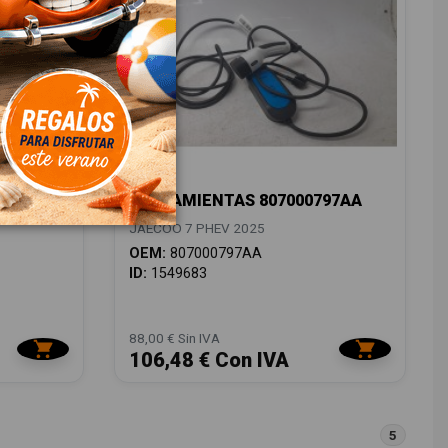
HERRAMIENTAS 807000797AA
JAECOO 7 PHEV 2025
OEM:
807000797AA
ID:
1549683
88,00 € Sin IVA
106,48 € Con IVA
5