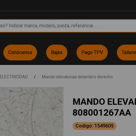
Conócenos
Bajas
Pago TPV
Taller
ELECTRICIDAD
/
Mando elevalunas delantero derecho
MANDO ELEVA
808001267AA
Codigo: 1549605