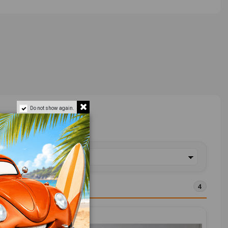
Do not show again.
4