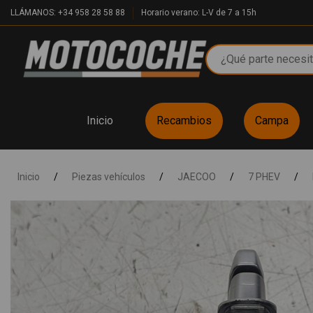
LLÁMANOS: +34 958 28 58 88
Horario verano: L-V de 7 a 15h
Inicio
Recambios
Campa
Inicio
/
Piezas vehículos
/
JAECOO
/
7 PHEV
/