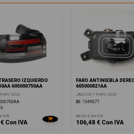
TRASERO IZQUIERDO
FARO ANTINIEBLA DERE
50AA 605000750AA
605000821AA
PHEV 2025
JAECOO 7 PHEV 2025
000750AA
ID:
1549577
55
n IVA
88,00 € Sin IVA
 € Con IVA
106,48 € Con IVA