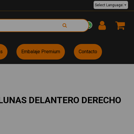
Select Language
▼
EUR €
es
Embalaje Premium
Contacto
LUNAS DELANTERO DERECHO