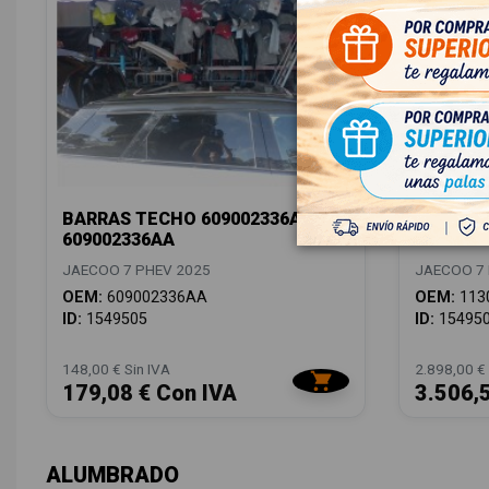
BARRAS TECHO 609002336AA
BATERIA
609002336AA
1130005
JAECOO 7 PHEV 2025
JAECOO 7 
OEM:
609002336AA
OEM:
113
ID:
1549505
ID:
15495
148,00 € Sin IVA
2.898,00 € 
179,08 € Con IVA
3.506,
ALUMBRADO