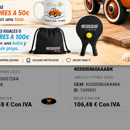
 113000572AA
JUEGO ALFOMBRILLAS
72AA
403005860AAABK
403005860AAABK
PHEV 2025
JAECOO 7 PHEV 2025
000572AA
OEM:
403005860AAABK
08
ID:
1549591
Sin IVA
88,00 € Sin IVA
58 € Con IVA
106,48 € Con IVA