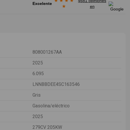
★
★
★
★
4681 opiniones
Excelente
★
en
808001267AA
2025
6.095
LNNBBDEE4SC163546
Gris
Gasolina/eléctrico
2025
279CV 205KW