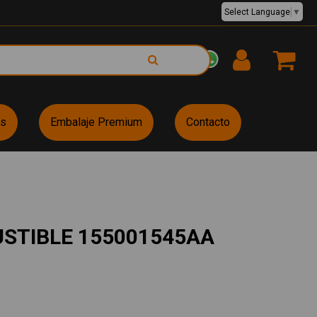
Select Language
▼
EUR €
es
Embalaje Premium
Contacto
STIBLE 155001545AA