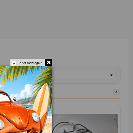
Do not show again.
4