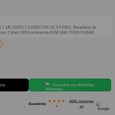
 SALIENTE Y CONECTOR DE 5 PINES. Recambio de
ecoo 7 phev 2025 referencia OEM IAM 155001545AA
esta
Consultar por WhatsApp
★
★
★
★
4685 opiniones
Excelente
★
en