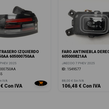
TRASERO IZQUIERDO
FARO ANTINIEBLA DERE
50AA 605000750AA
605000821AA
PHEV 2025
JAECOO 7 PHEV 2025
000750AA
ID:
1549577
55
n IVA
88,00 € Sin IVA
 € Con IVA
106,48 € Con IVA