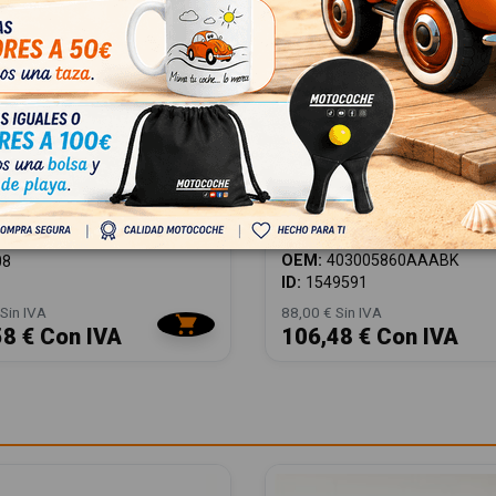
 113000572AA
JUEGO ALFOMBRILLAS
72AA
403005860AAABK
403005860AAABK
PHEV 2025
JAECOO 7 PHEV 2025
000572AA
OEM:
403005860AAABK
08
ID:
1549591
Sin IVA
88,00 € Sin IVA
58 € Con IVA
106,48 € Con IVA