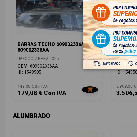
BARRAS TECHO 609002336AA
BATERIA
609002336AA
1130005
JAECOO 7 PHEV 2025
JAECOO 7 
OEM:
609002336AA
OEM:
113
ID:
1549505
ID:
15495
148,00 € Sin IVA
2.898,00 € 
179,08 € Con IVA
3.506,
ALUMBRADO