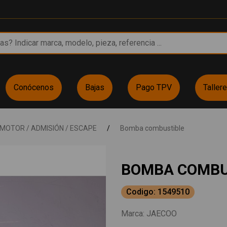
Conócenos
Bajas
Pago TPV
Taller
MOTOR / ADMISIÓN / ESCAPE
/
Bomba combustible
BOMBA COMBU
Codigo: 1549510
Marca:
JAECOO