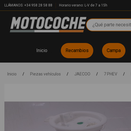
LLÁMANOS: +34 958 28 58 88
Horario verano: L-V de 7 a 15h
Inicio
Recambios
Campa
Inicio
/
Piezas vehículos
/
JAECOO
/
7 PHEV
/