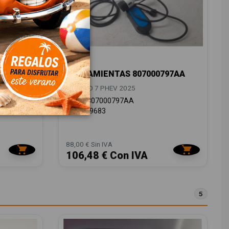
HERRAMIENTAS 807000797AA
JAECOO 7 PHEV 2025
OEM:
807000797AA
ID:
1549683
88,00 € Sin IVA
106,48 € Con IVA
5