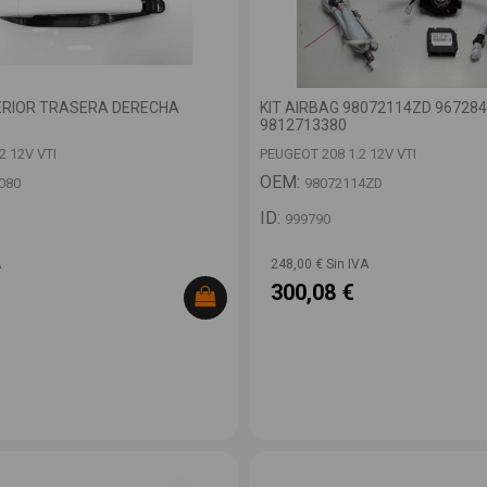
RIOR TRASERA DERECHA
KIT AIRBAG 98072114ZD 96728
9812713380
2 12V VTI
PEUGEOT 208 1.2 12V VTI
OEM:
080
98072114ZD
ID:
999790
A
248,00 € Sin IVA
300,08 €