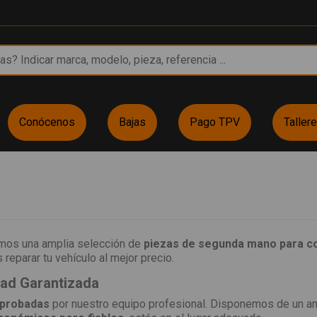
Conócenos
Bajas
Pago TPV
Taller
emos una amplia selección de
piezas de segunda mano para c
reparar tu vehículo al mejor precio.
dad Garantizada
 probadas
por nuestro equipo profesional. Disponemos de un a