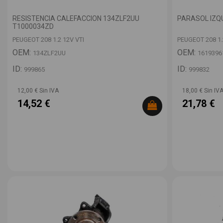
RESISTENCIA CALEFACCION 134ZLF2UU
PARASOL IZQ
T1000034ZD
PEUGEOT 208 1.2 12V VTI
PEUGEOT 208 1.
OEM:
OEM:
134ZLF2UU
1619396
ID:
ID:
999865
999832
12,00 € Sin IVA
18,00 € Sin IV
14,52 €
21,78 €