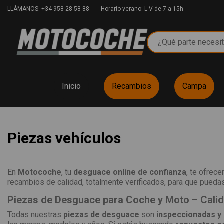
LLÁMANOS: +34 958 28 58 88
Horario verano: L-V de 7 a 15h
Inicio
Recambios
Campa
Piezas vehículos
En
Motocoche
, tu
desguace online de confianza
, te ofrec
recambios de calidad, totalmente verificados, para que puedas 
Piezas de Desguace para Coche y Moto – Cali
Todas nuestras
piezas de desguace
son
inspeccionadas y