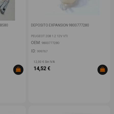
48580
DEPOSITO EXPANSION 9800777280
PEUGEOT 208 1.2 12V VTI
OEM:
9800777280
ID:
999767
12,00 € Sin IVA
14,52 €