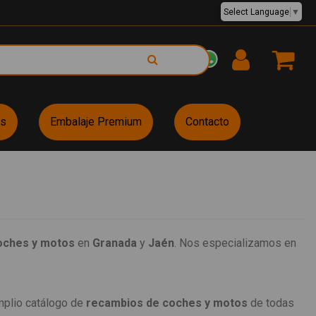
Select Language
▼
EUR €
es
Embalaje Premium
Contacto
oches y motos
en
Granada
y
Jaén
. Nos especializamos en
mplio catálogo de
recambios de coches y motos
de todas