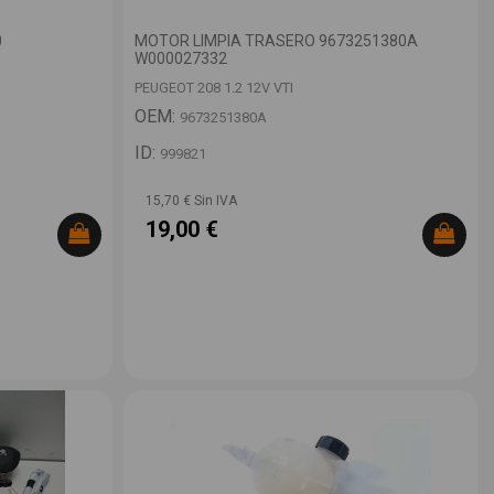
0
MOTOR LIMPIA TRASERO 9673251380A
W000027332
PEUGEOT 208 1.2 12V VTI
OEM:
9673251380A
ID:
999821
15,70 € Sin IVA
19,00 €