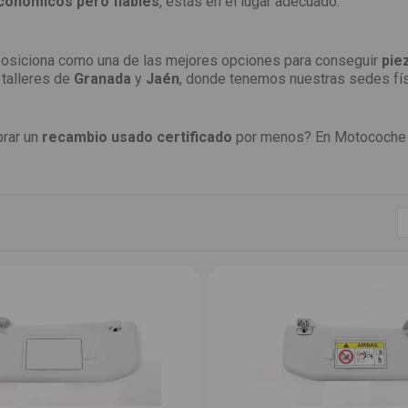
conómicos pero fiables
, estás en el lugar adecuado.
posiciona como una de las mejores opciones para conseguir
pie
 talleres de
Granada
y
Jaén
, donde tenemos nuestras sedes fís
prar un
recambio usado certificado
por menos? En Motocoche 