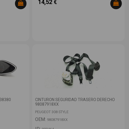
14,52 €
38380
CINTURON SEGURIDAD TRASERO DERECHO
98087918XX
PEUGEOT 308 STYLE
OEM:
98087918XX
ID: