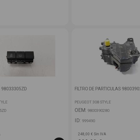
 98033305ZD
FILTRO DE PARTICULAS 9800390
TYLE
PEUGEOT 308 STYLE
OEM:
5ZD
9800390280
ID:
999490
A
248,00 € Sin IVA