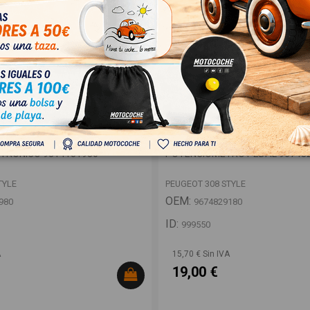
TRONICO 9814151980
POTENCIOMETRO PEDAL 967482
TYLE
PEUGEOT 308 STYLE
OEM:
980
9674829180
ID:
999550
A
15,70 € Sin IVA
19,00 €