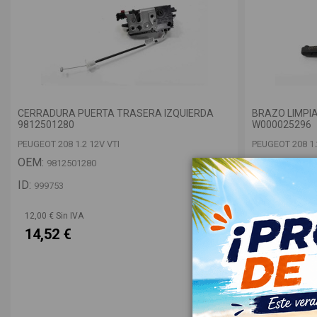
CERRADURA PUERTA TRASERA IZQUIERDA
BRAZO LIMPI
9812501280
W000025296
PEUGEOT 208 1.2 12V VTI
PEUGEOT 208 1.
OEM:
OEM:
9812501280
9673234
ID:
ID:
999753
999734
12,00 € Sin IVA
12,00 € Sin IV
14,52 €
14,52 €