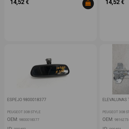
14,52 €
14,52 €
ESPEJO 9800018377
ELEVALUNAS 
PEUGEOT 308 STYLE
PEUGEOT 308 S
OEM:
OEM:
9800018377
9816273
ID:
ID: