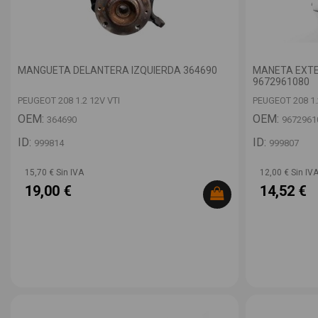
MANGUETA DELANTERA IZQUIERDA 364690
MANETA EXTE
9672961080
PEUGEOT 208 1.2 12V VTI
PEUGEOT 208 1.
OEM:
OEM:
364690
9672961
ID:
ID:
999814
999807
15,70 € Sin IVA
12,00 € Sin IV
19,00 €
14,52 €