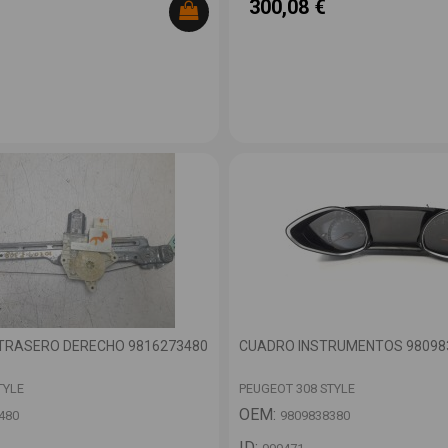
300,08 €
TRASERO DERECHO 9816273480
CUADRO INSTRUMENTOS 98098
TYLE
PEUGEOT 308 STYLE
OEM:
480
9809838380
ID: