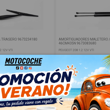
A TRASERO 9673234180
AMORTIGUADORES MALETERO 
46CM435N 9673083680
2 12V VTI
PEUGEOT 208 1.2 12V VTI
OEM:
180
46CM435N
ID:
999717
A
18,00 € Sin IVA
21,78 €