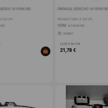
UIERDO 1619396180
PARASOL DERECHO 161939618
2 12V VTI
PEUGEOT 208 1.2 12V VTI
OEM:
180
1619396180
ID:
999831
A
18,00 € Sin IVA
21,78 €