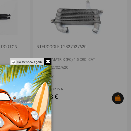
/ PORTON
INTERCOOLER 2827027620
HYUNDAI MATRIX (FC) 1.5 CRDI CAT
Do not show again.
OEM:
2827027620
ID:
999691
18,00 € Sin IVA
21,78 €