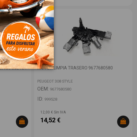
9180 86ET34
MOTOR LIMPIA TRASERO 9677680580
PEUGEOT 308 STYLE
OEM:
9677680580
ID:
999528
12,00 € Sin IVA
14,52 €