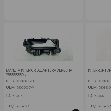
MANETA INTERIOR DELANTERA DERECHA
INTERRUPTOR
98000000VV
PEUGEOT 308 STYLE
PEUGEOT 308 S
OEM:
OEM:
98000000VV
9803330
ID:
ID:
999516
999507
12,00 € Sin IVA
12,00 € Sin IV