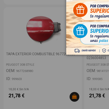
TAPA EXTERIOR COMBUSTIBLE 9677268980
MODULO ELEC
0236004853
PEUGEOT 308 STYLE
PEUGEOT 308 S
OEM:
OEM:
9677268980
9814151
ID:
ID:
999603
999585
18,00 € Sin IVA
18,00 € Sin IV
21,78 €
21,78 €