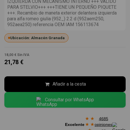
IZQUIERDA CON MECANISMO INTERNO +++ VALIDO
PARA STELVIO+++ +++TIENE UN PEQUEÑO PIQUETE
+++. Recambio de maneta exterior delantera izquierda
para alfa romeo giulia (952_) 2.2 d (952aem250,
952aea250) referencia OEM IAM 156113674
Ubicación: Almacén Granada
18,00 €
Sin IVA
21,78 €
Añadir a la cesta
Consultar por WhatsApp
★
★
4685
★
★
Excelente
opiniones