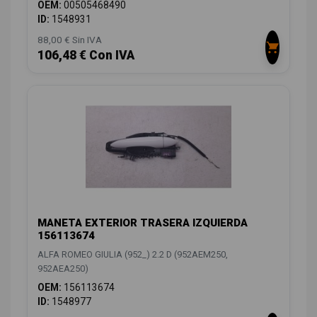
OEM:
00505468490
ID:
1548931
88,00 € Sin IVA
106,48 € Con IVA
MANETA EXTERIOR TRASERA IZQUIERDA
156113674
ALFA ROMEO GIULIA (952_) 2.2 D (952AEM250,
952AEA250)
OEM:
156113674
ID:
1548977