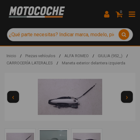
0
Inicio
/
Piezas vehículos
/
ALFA ROMEO
/
GIULIA (952_)
/
CARROCERÍA LATERALES
/
Maneta exterior delantera izquierda
‹
›