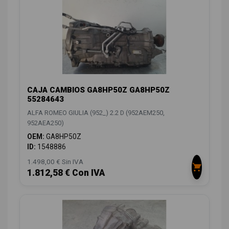
CAJA CAMBIOS GA8HP50Z GA8HP50Z
55284643
ALFA ROMEO GIULIA (952_) 2.2 D (952AEM250,
952AEA250)
OEM:
GA8HP50Z
ID:
1548886
1.498,00 € Sin IVA
1.812,58 € Con IVA