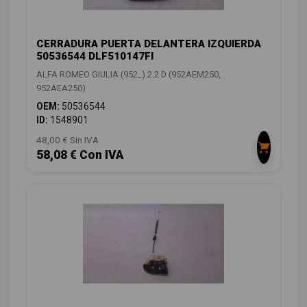
CERRADURA PUERTA DELANTERA IZQUIERDA
50536544 DLF510147FI
ALFA ROMEO GIULIA (952_) 2.2 D (952AEM250,
952AEA250)
OEM:
50536544
ID:
1548901
48,00 € Sin IVA
58,08 € Con IVA