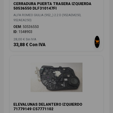
CERRADURA PUERTA TRASERA IZQUIERDA
50536550 DLF310147FI
ALFA ROMEO GIULIA (952_) 2.2 D (952AEM250,
952AEA250)
OEM:
50536550
ID:
1548903
28,00 € Sin IVA
33,88 € Con IVA
ELEVALUNAS DELANTERO IZQUIERDO
71779149 C57771102