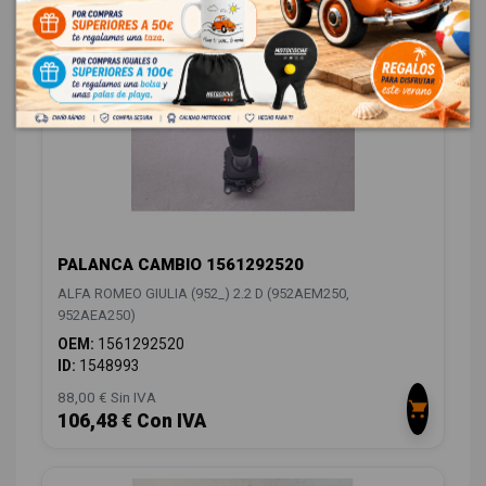
CAMBIO / EMBRAGUE
4
PALANCA CAMBIO 1561292520
ALFA ROMEO GIULIA (952_) 2.2 D (952AEM250,
952AEA250)
OEM:
1561292520
ID:
1548993
88,00 € Sin IVA
106,48 € Con IVA