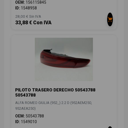
OEM:
156115845
ID:
1548958
28,00 € Sin IVA
33,88 € Con IVA
PILOTO TRASERO DERECHO 50543788
50543788
ALFA ROMEO GIULIA (952_) 2.2 D (952AEM250,
952AEA250)
OEM:
50543788
ID:
1549010