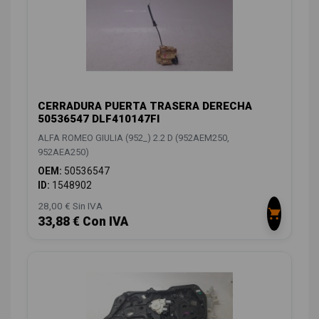
CERRADURA PUERTA TRASERA DERECHA
50536547 DLF410147FI
ALFA ROMEO GIULIA (952_) 2.2 D (952AEM250,
952AEA250)
OEM:
50536547
ID:
1548902
28,00 € Sin IVA
33,88 € Con IVA