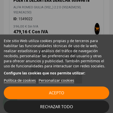
PUERTA DELANTERA DERECHA 50549818
ALFA ROMEO GIULIA (952_) 2.2 D (952AEM250,
952AEA250)
ID:
1549022
396,00 € Sin IVA
479,16 € Con IVA
Este sitio Web utiliza cookies propias y de terceros para
habilitar las funcionalidades técnicas de uso de la web,
realizar estadísticas y análisis del tráfico de navegación
recibido, personalizar las preferencias del usuario y otras
para ofrecer anuncios y publicidad. También permitimos el
uso de funcionalidades para interactuar con redes sociales.
Configure las cookies que nos permite utilizar:
Política de cookies
Personalizar cookies
PUERTA TRASERA DERECHA 50549830
ACEPTO
50549830
ALFA ROMEO GIULIA (952_) 2.2 D (952AEM250,
RECHAZAR TODO
952AEA250)