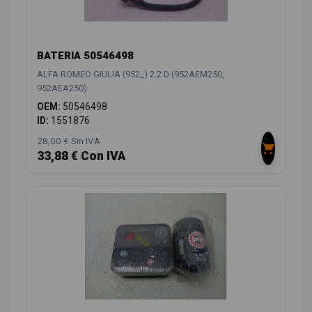
BATERIA 50546498
ALFA ROMEO GIULIA (952_) 2.2 D (952AEM250,
952AEA250)
OEM:
50546498
ID:
1551876
28,00 € Sin IVA
33,88 € Con IVA