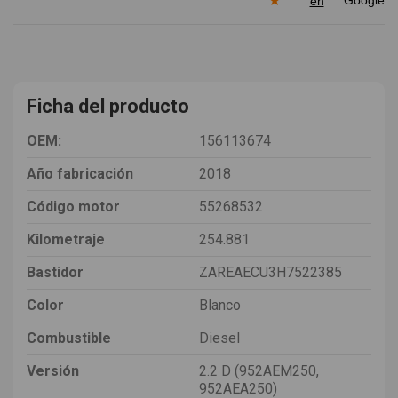
★
en
Ficha del producto
OEM:
156113674
Año fabricación
2018
Código motor
55268532
Kilometraje
254.881
Bastidor
ZAREAECU3H7522385
Color
Blanco
Combustible
Diesel
Versión
2.2 D (952AEM250,
952AEA250)