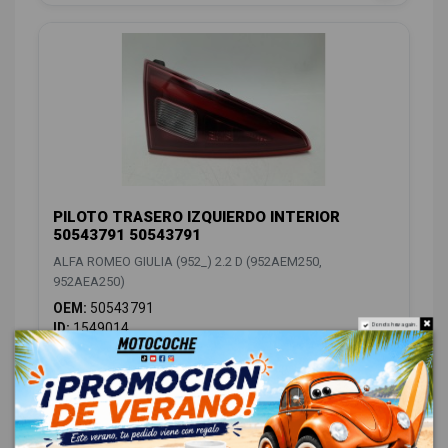
PILOTO TRASERO IZQUIERDO INTERIOR
50543791 50543791
ALFA ROMEO GIULIA (952_) 2.2 D (952AEM250,
952AEA250)
OEM:
50543791
ID:
1549014
Do not show again.
88,00 € Sin IVA
106,48 € Con IVA