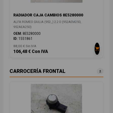
RADIADOR CAJA CAMBIOS 8E5280000
ALFA ROMEO GIULIA (952_) 2.2 D (952AEM250,
952AEA250)
OEM:
8E5280000
ID:
1551861
88,00 € Sin IVA
106,48 € Con IVA
CARROCERÍA FRONTAL
2