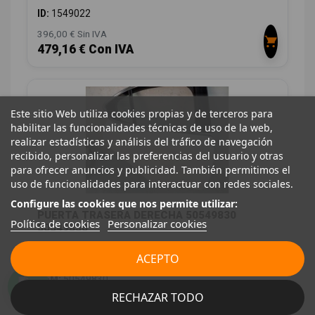
ID:
1549022
396,00 € Sin IVA
479,16 € Con IVA
Este sitio Web utiliza cookies propias y de terceros para
habilitar las funcionalidades técnicas de uso de la web,
realizar estadísticas y análisis del tráfico de navegación
recibido, personalizar las preferencias del usuario y otras
para ofrecer anuncios y publicidad. También permitimos el
uso de funcionalidades para interactuar con redes sociales.
Configure las cookies que nos permite utilizar:
PUERTA TRASERA DERECHA 50549830
Política de cookies
Personalizar cookies
50549830
ALFA ROMEO GIULIA (952_) 2.2 D (952AEM250,
ACEPTO
952AEA250)
OEM:
50549830
ID:
1549026
RECHAZAR TODO
396,00 € Sin IVA