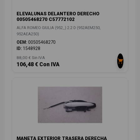
ELEVALUNAS DELANTERO DERECHO
00505468270 C57772102
ALFA ROMEO GIULIA (952_) 2.2 D (952AEM250,
952AEA250)
OEM:
00505468270
ID:
1548928
88,00 € Sin IVA
106,48 € Con IVA
MANETA EXTERIOR TRASERA DERECHA