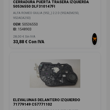
CERRADURA PUERTA TRASERA IZQUIERDA
50536550 DLF310147FI
ALFA ROMEO GIULIA (952_) 2.2 D (952AEM250,
952AEA250)
OEM:
50536550
ID:
1548903
28,00 € Sin IVA
33,88 € Con IVA
ELEVALUNAS DELANTERO IZQUIERDO
71779149 C57771102