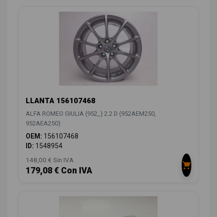
LLANTA 156107468
ALFA ROMEO GIULIA (952_) 2.2 D (952AEM250,
952AEA250)
OEM:
156107468
ID:
1548954
148,00 € Sin IVA
179,08 € Con IVA