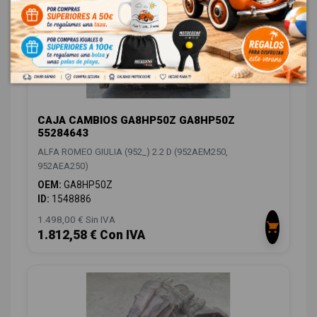
CAJA CAMBIOS GA8HP50Z GA8HP50Z
55284643
ALFA ROMEO GIULIA (952_) 2.2 D (952AEM250,
952AEA250)
OEM:
GA8HP50Z
ID:
1548886
1.498,00 € Sin IVA
1.812,58 € Con IVA