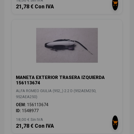
18,00 € Sin IVA
21,78 € Con IVA
MANETA EXTERIOR TRASERA IZQUIERDA
156113674
ALFA ROMEO GIULIA (952_) 2.2 D (952AEM250,
952AEA250)
OEM:
156113674
ID:
1548977
18,00 € Sin IVA
21,78 € Con IVA