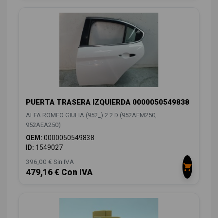
PUERTA TRASERA IZQUIERDA 0000050549838
ALFA ROMEO GIULIA (952_) 2.2 D (952AEM250,
952AEA250)
OEM:
0000050549838
ID:
1549027
396,00 € Sin IVA
479,16 € Con IVA