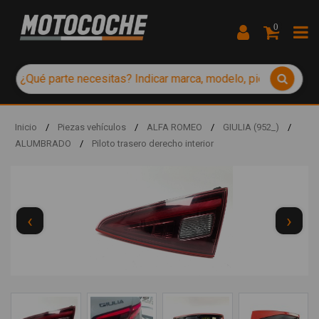
0
Inicio
/
Piezas vehículos
/
ALFA ROMEO
/
GIULIA (952_)
/
ALUMBRADO
/
Piloto trasero derecho interior
‹
›