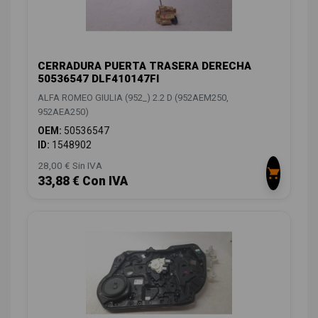
CERRADURA PUERTA TRASERA DERECHA
50536547 DLF410147FI
ALFA ROMEO GIULIA (952_) 2.2 D (952AEM250,
952AEA250)
OEM:
50536547
ID:
1548902
28,00 € Sin IVA
33,88 € Con IVA