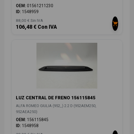
OEM:
01561211230
ID:
1548959
88,00 € Sin IVA
106,48 € Con IVA
LUZ CENTRAL DE FRENO 156115845
ALFA ROMEO GIULIA (952_) 2.2 D (952AEM250,
952AEA250)
OEM:
156115845
ID:
1548958