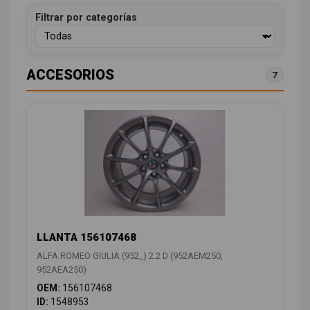
Filtrar por categorías
ACCESORIOS
7
LLANTA 156107468
ALFA ROMEO GIULIA (952_) 2.2 D (952AEM250,
952AEA250)
OEM:
156107468
ID:
1548953