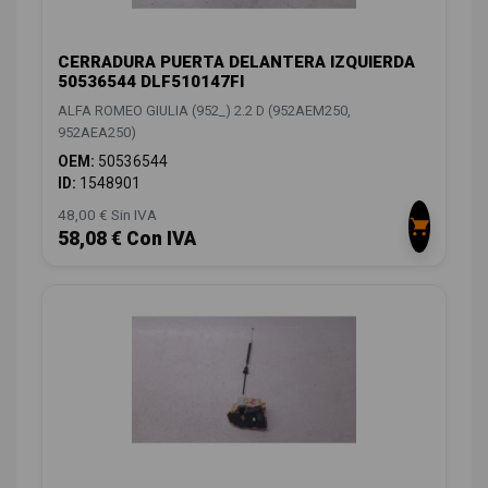
CERRADURA PUERTA DELANTERA IZQUIERDA
50536544 DLF510147FI
ALFA ROMEO GIULIA (952_) 2.2 D (952AEM250,
952AEA250)
OEM:
50536544
ID:
1548901
48,00 € Sin IVA
58,08 € Con IVA