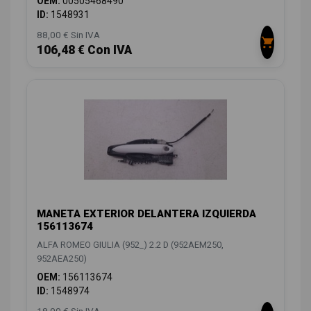
OEM:
00505468490
ID:
1548931
88,00 € Sin IVA
106,48 € Con IVA
MANETA EXTERIOR DELANTERA IZQUIERDA
156113674
ALFA ROMEO GIULIA (952_) 2.2 D (952AEM250,
952AEA250)
OEM:
156113674
ID:
1548974