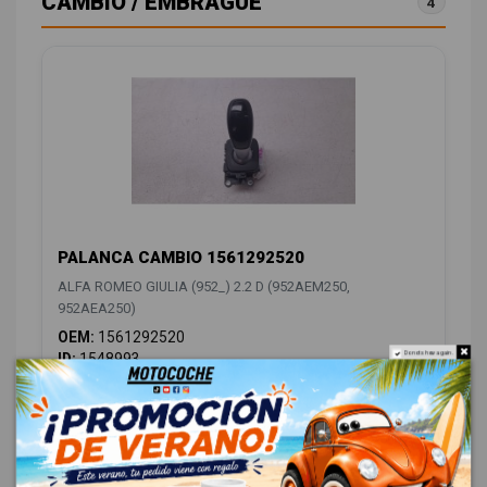
CAMBIO / EMBRAGUE
4
PALANCA CAMBIO 1561292520
ALFA ROMEO GIULIA (952_) 2.2 D (952AEM250,
952AEA250)
OEM:
1561292520
ID:
1548993
Do not show again.
88,00 € Sin IVA
106,48 € Con IVA