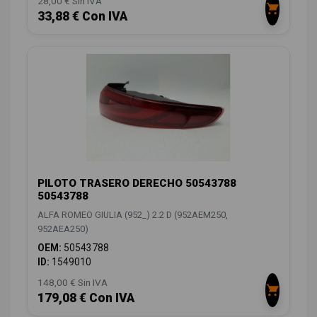
28,00 € Sin IVA
33,88 € Con IVA
PILOTO TRASERO DERECHO 50543788
50543788
ALFA ROMEO GIULIA (952_) 2.2 D (952AEM250,
952AEA250)
OEM:
50543788
ID:
1549010
148,00 € Sin IVA
179,08 € Con IVA