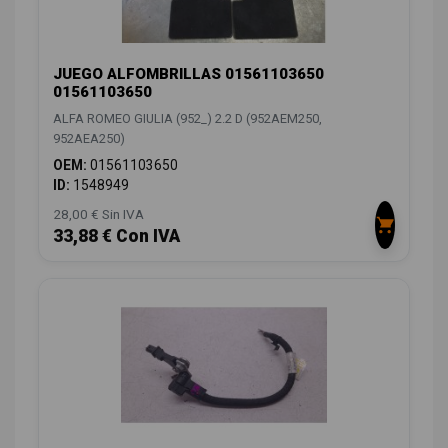
JUEGO ALFOMBRILLAS 01561103650
01561103650
ALFA ROMEO GIULIA (952_) 2.2 D (952AEM250,
952AEA250)
OEM:
01561103650
ID:
1548949
28,00 € Sin IVA
33,88 € Con IVA