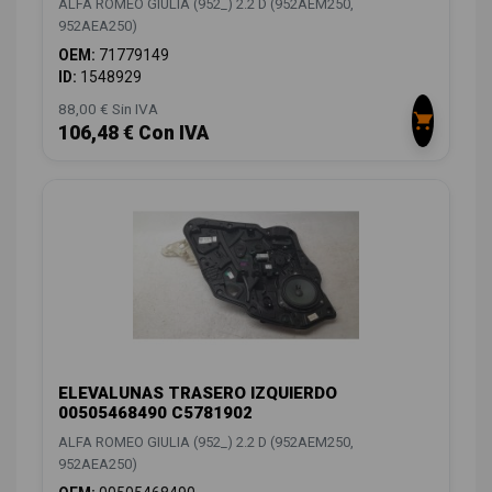
ALFA ROMEO GIULIA (952_) 2.2 D (952AEM250,
952AEA250)
OEM:
71779149
ID:
1548929
88,00 € Sin IVA
106,48 € Con IVA
ELEVALUNAS TRASERO IZQUIERDO
00505468490 C5781902
ALFA ROMEO GIULIA (952_) 2.2 D (952AEM250,
952AEA250)