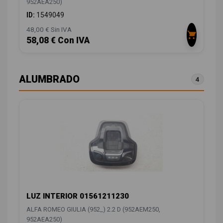
952AEA250)
ID:
1549049
48,00 € Sin IVA
58,08 € Con IVA
ALUMBRADO
4
LUZ INTERIOR 01561211230
ALFA ROMEO GIULIA (952_) 2.2 D (952AEM250,
952AEA250)