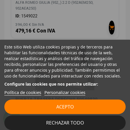
ALFA ROMEO GIULIA (952_) 2.2 D (952AEM250,
952AEA250)
ID:
1549022
396,00 € Sin IVA
479,16 € Con IVA
Este sitio Web utiliza cookies propias y de terceros para
habilitar las funcionalidades técnicas de uso de la web,
realizar estadísticas y análisis del tráfico de navegación
recibido, personalizar las preferencias del usuario y otras
para ofrecer anuncios y publicidad. También permitimos el
uso de funcionalidades para interactuar con redes sociales.
Configure las cookies que nos permite utilizar:
Política de cookies
Personalizar cookies
PUERTA TRASERA DERECHA 50549830
50549830
ACEPTO
ALFA ROMEO GIULIA (952_) 2.2 D (952AEM250,
952AEA250)
RECHAZAR TODO
OEM:
50549830