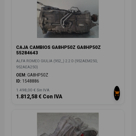
CAJA CAMBIOS GA8HP50Z GA8HP50Z
55284643
ALFA ROMEO GIULIA (952_) 2.2 D (952AEM250,
952AEA250)
OEM:
GA8HP50Z
ID:
1548886
1.498,00 € Sin IVA
1.812,58 € Con IVA