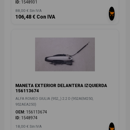
ID:
1548931
88,00 € Sin IVA
106,48 € Con IVA
MANETA EXTERIOR DELANTERA IZQUIERDA
156113674
ALFA ROMEO GIULIA (952_) 2.2 D (952AEM250,
952AEA250)
OEM:
156113674
ID:
1548974
18,00 € Sin IVA