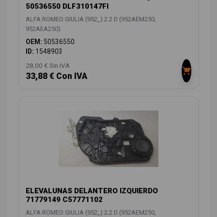
50536550 DLF310147FI
ALFA ROMEO GIULIA (952_) 2.2 D (952AEM250,
952AEA250)
OEM:
50536550
ID:
1548903
28,00 € Sin IVA
33,88 € Con IVA
ELEVALUNAS DELANTERO IZQUIERDO
71779149 C57771102
ALFA ROMEO GIULIA (952_) 2.2 D (952AEM250,