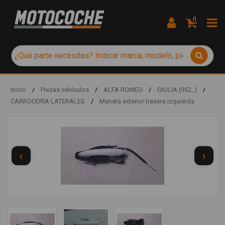
0
Inicio
/
Piezas vehículos
/
ALFA ROMEO
/
GIULIA (952_)
/
CARROCERÍA LATERALES
/
Maneta exterior trasera izquierda
‹
›