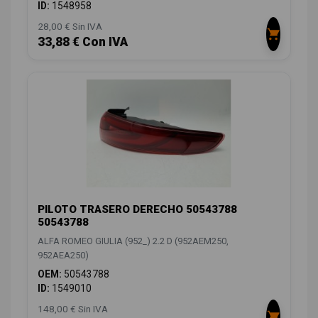
ID:
1548958
28,00 € Sin IVA
33,88 € Con IVA
PILOTO TRASERO DERECHO 50543788
50543788
ALFA ROMEO GIULIA (952_) 2.2 D (952AEM250,
952AEA250)
OEM:
50543788
ID:
1549010
148,00 € Sin IVA