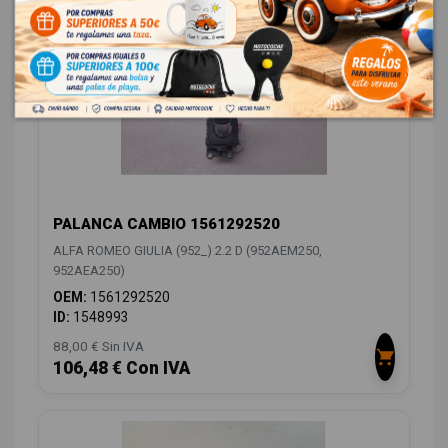
PALANCA CAMBIO 1561292520
ALFA ROMEO GIULIA (952_) 2.2 D (952AEM250,
952AEA250)
OEM:
1561292520
ID:
1548993
88,00 € Sin IVA
106,48 € Con IVA