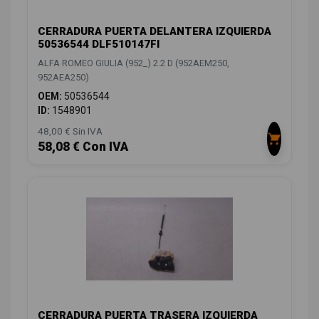
CERRADURA PUERTA DELANTERA IZQUIERDA
50536544 DLF510147FI
ALFA ROMEO GIULIA (952_) 2.2 D (952AEM250,
952AEA250)
OEM:
50536544
ID:
1548901
48,00 € Sin IVA
58,08 € Con IVA
CERRADURA PUERTA TRASERA IZQUIERDA