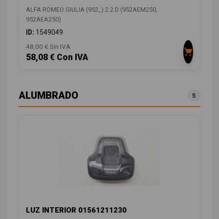
ALFA ROMEO GIULIA (952_) 2.2 D (952AEM250,
952AEA250)
ID:
1549049
48,00 € Sin IVA
58,08 € Con IVA
ALUMBRADO
5
LUZ INTERIOR 01561211230