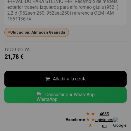
+++VALIDO PARA STELVIO +++. Recambio de maneta
exterior trasera izquierda para alfa romeo giulia (952_)
2.2 d (952aem250, 952aea250) referencia OEM IAM
156113674
Ubicación: Almacén Granada
18,00 €
Sin IVA
21,78 €
Añadir a la cesta
Consultar por WhatsApp
★
★
4685
★
★
Excelente
opiniones
★
en