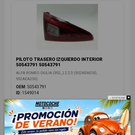
PILOTO TRASERO IZQUIERDO INTERIOR
50543791 50543791
ALFA ROMEO GIULIA (952_) 2.2 D (952AEM250,
952AEA250)
OEM:
50543791
ID:
1549014
Do not show again.
88,00 € Sin IVA
106,48 € Con IVA
CAMBIO / EMBRAGUE
4