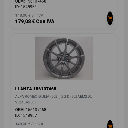
OEM:
156107468
ID:
1548953
148,00 € Sin IVA
179,08 € Con IVA
LLANTA 156107468
ALFA ROMEO GIULIA (952_) 2.2 D (952AEM250,
952AEA250)
OEM:
156107468
ID:
1548957
148,00 € Sin IVA