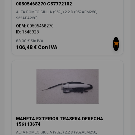
00505468270 C57772102
ALFA ROMEO GIULIA (952_) 2.2 D (952AEM250,
952AEA250)
OEM:
00505468270
ID:
1548928
88,00 € Sin IVA
106,48 € Con IVA
MANETA EXTERIOR TRASERA DERECHA
156113674
ALFA ROMEO GIULIA (952_) 2.2 D (952AEM250,