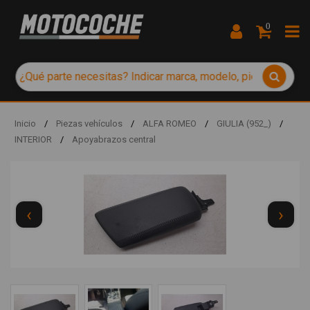
0
Inicio
/
Piezas vehículos
/
ALFA ROMEO
/
GIULIA (952_)
/
INTERIOR
/
Apoyabrazos central
‹
›