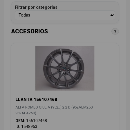
Filtrar por categorías
ACCESORIOS
7
LLANTA 156107468
ALFA ROMEO GIULIA (952_) 2.2 D (952AEM250,
952AEA250)
OEM:
156107468
ID:
1548953