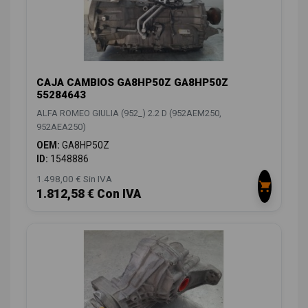
CAJA CAMBIOS GA8HP50Z GA8HP50Z
55284643
ALFA ROMEO GIULIA (952_) 2.2 D (952AEM250,
952AEA250)
OEM:
GA8HP50Z
ID:
1548886
1.498,00 € Sin IVA
1.812,58 € Con IVA