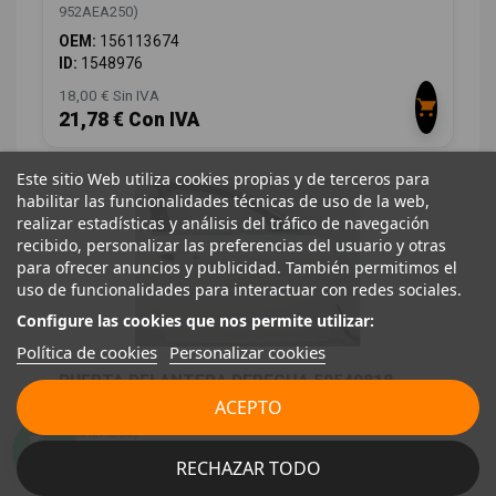
952AEA250)
OEM:
156113674
ID:
1548976
18,00 € Sin IVA
21,78 € Con IVA
Este sitio Web utiliza cookies propias y de terceros para
habilitar las funcionalidades técnicas de uso de la web,
realizar estadísticas y análisis del tráfico de navegación
recibido, personalizar las preferencias del usuario y otras
para ofrecer anuncios y publicidad. También permitimos el
uso de funcionalidades para interactuar con redes sociales.
Configure las cookies que nos permite utilizar:
Política de cookies
Personalizar cookies
PUERTA DELANTERA DERECHA 50549818
ACEPTO
ALFA ROMEO GIULIA (952_) 2.2 D (952AEM250,
952AEA250)
ID:
1549022
RECHAZAR TODO
396,00 € Sin IVA