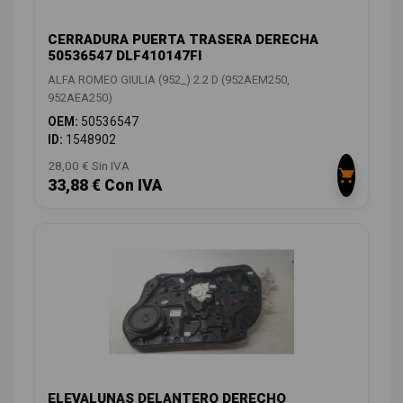
CERRADURA PUERTA TRASERA DERECHA
50536547 DLF410147FI
ALFA ROMEO GIULIA (952_) 2.2 D (952AEM250,
952AEA250)
OEM:
50536547
ID:
1548902
28,00 € Sin IVA
33,88 € Con IVA
ELEVALUNAS DELANTERO DERECHO