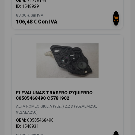
OEM:
71779149
ID:
1548929
88,00 € Sin IVA
106,48 € Con IVA
ELEVALUNAS TRASERO IZQUIERDO
00505468490 C5781902
ALFA ROMEO GIULIA (952_) 2.2 D (952AEM250,
952AEA250)
OEM:
00505468490
ID:
1548931