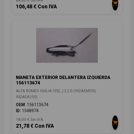
88,00 € Sin IVA
106,48 € Con IVA
MANETA EXTERIOR DELANTERA IZQUIERDA
156113674
ALFA ROMEO GIULIA (952_) 2.2 D (952AEM250,
952AEA250)
OEM:
156113674
ID:
1548974
18,00 € Sin IVA
21,78 € Con IVA