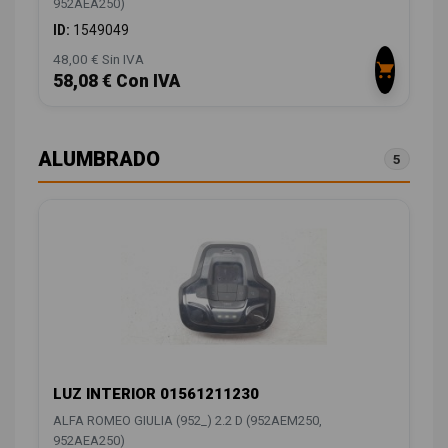
952AEA250)
ID:
1549049
48,00 € Sin IVA
58,08 € Con IVA
ALUMBRADO
5
LUZ INTERIOR 01561211230
ALFA ROMEO GIULIA (952_) 2.2 D (952AEM250,
952AEA250)