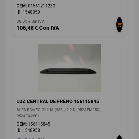
OEM:
01561211230
ID:
1548959
88,00 € Sin IVA
106,48 € Con IVA
LUZ CENTRAL DE FRENO 156115845
ALFA ROMEO GIULIA (952_) 2.2 D (952AEM250,
952AEA250)
OEM:
156115845
ID:
1548958