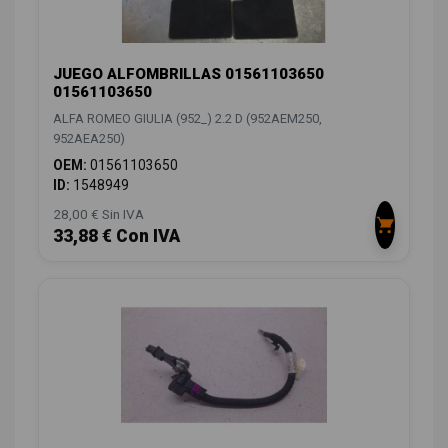
JUEGO ALFOMBRILLAS 01561103650
01561103650
ALFA ROMEO GIULIA (952_) 2.2 D (952AEM250,
952AEA250)
OEM:
01561103650
ID:
1548949
28,00 € Sin IVA
33,88 € Con IVA