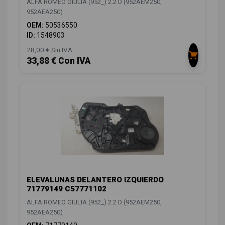
ALFA ROMEO GIULIA (952_) 2.2 D (952AEM250,
952AEA250)
OEM:
50536550
ID:
1548903
28,00 € Sin IVA
33,88 € Con IVA
ELEVALUNAS DELANTERO IZQUIERDO
71779149 C57771102
ALFA ROMEO GIULIA (952_) 2.2 D (952AEM250,
952AEA250)