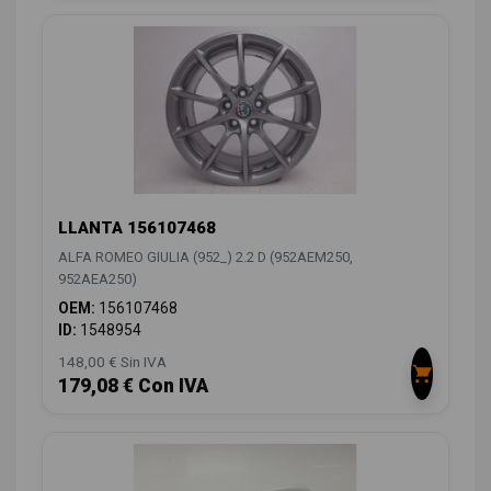
LLANTA 156107468
ALFA ROMEO GIULIA (952_) 2.2 D (952AEM250,
952AEA250)
OEM:
156107468
ID:
1548954
148,00 € Sin IVA
179,08 € Con IVA