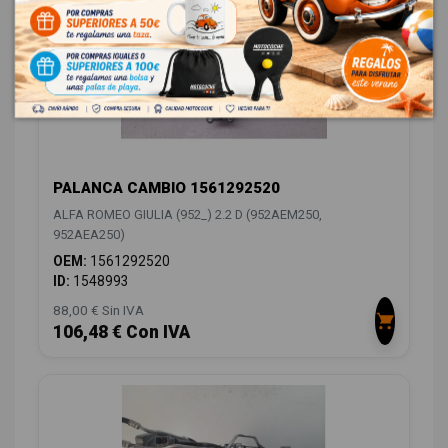
PALANCA CAMBIO 1561292520
ALFA ROMEO GIULIA (952_) 2.2 D (952AEM250,
952AEA250)
OEM:
1561292520
ID:
1548993
88,00 € Sin IVA
106,48 € Con IVA