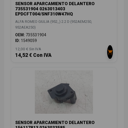
SENSOR APARCAMIENTO DELANTERO
735531904 0263013403
EPDCFT004/SNF310W47HQ
ALFA ROMEO GIULIA (952_) 2.2 D (952AEM250,
952AEA250)
OEM:
735531904
ID:
1549059
12,00 € Sin IVA
14,52 € Con IVA
SENSOR APARCAMIENTO DELANTERO
156117813 0263033585