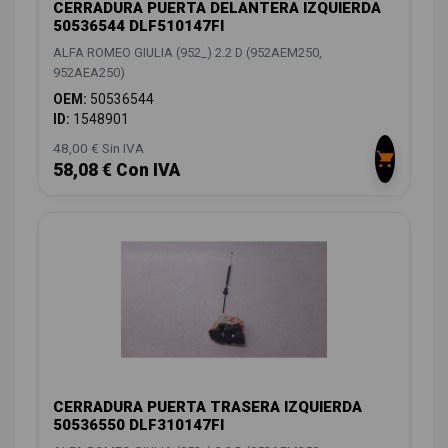
CERRADURA PUERTA DELANTERA IZQUIERDA
50536544 DLF510147FI
ALFA ROMEO GIULIA (952_) 2.2 D (952AEM250,
952AEA250)
OEM:
50536544
ID:
1548901
48,00 € Sin IVA
58,08 € Con IVA
CERRADURA PUERTA TRASERA IZQUIERDA
50536550 DLF310147FI