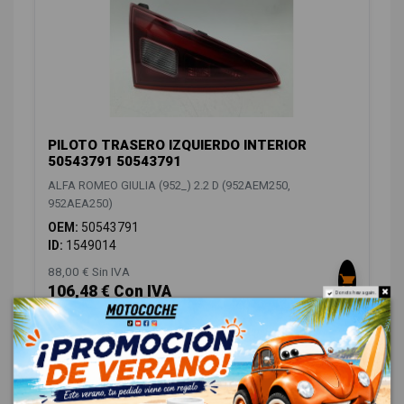
PILOTO TRASERO IZQUIERDO INTERIOR
50543791 50543791
ALFA ROMEO GIULIA (952_) 2.2 D (952AEM250,
952AEA250)
OEM:
50543791
ID:
1549014
88,00 € Sin IVA
106,48 € Con IVA
Do not show again.
CAMBIO / EMBRAGUE
4