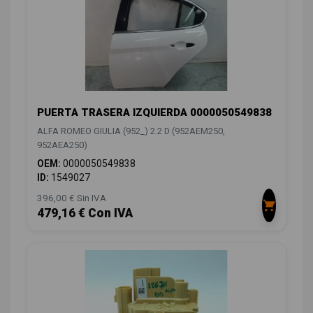
PUERTA TRASERA IZQUIERDA 0000050549838
ALFA ROMEO GIULIA (952_) 2.2 D (952AEM250,
952AEA250)
OEM:
0000050549838
ID:
1549027
396,00 € Sin IVA
479,16 € Con IVA