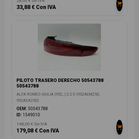
28,00 € Sin IVA
33,88 € Con IVA
PILOTO TRASERO DERECHO 50543788
50543788
ALFA ROMEO GIULIA (952_) 2.2 D (952AEM250,
952AEA250)
OEM:
50543788
ID:
1549010
148,00 € Sin IVA
179,08 € Con IVA