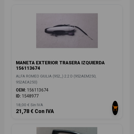
MANETA EXTERIOR TRASERA IZQUIERDA
156113674
ALFA ROMEO GIULIA (952_) 2.2 D (952AEM250,
952AEA250)
OEM:
156113674
ID:
1548977
18,00 € Sin IVA
21,78 € Con IVA