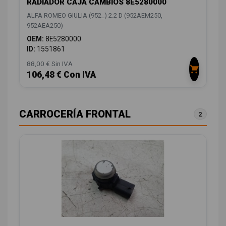
RADIADOR CAJA CAMBIOS 8E5280000
ALFA ROMEO GIULIA (952_) 2.2 D (952AEM250,
952AEA250)
OEM:
8E5280000
ID:
1551861
88,00 € Sin IVA
106,48 € Con IVA
CARROCERÍA FRONTAL
2