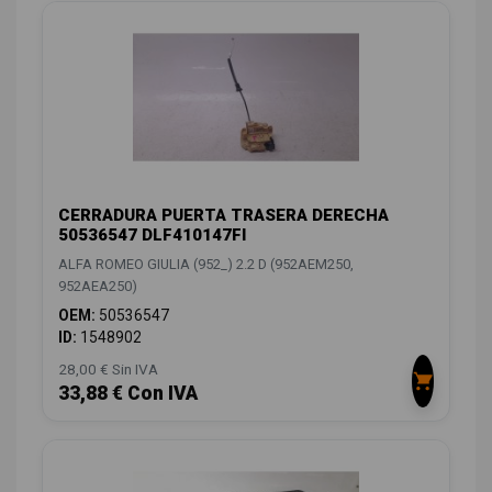
CERRADURA PUERTA TRASERA DERECHA
50536547 DLF410147FI
ALFA ROMEO GIULIA (952_) 2.2 D (952AEM250,
952AEA250)
OEM:
50536547
ID:
1548902
28,00 € Sin IVA
33,88 € Con IVA