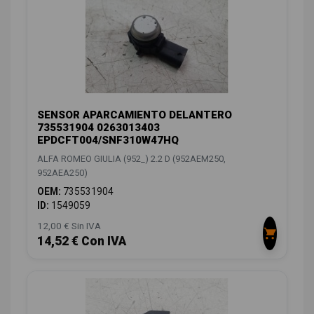
SENSOR APARCAMIENTO DELANTERO
735531904 0263013403
EPDCFT004/SNF310W47HQ
ALFA ROMEO GIULIA (952_) 2.2 D (952AEM250,
952AEA250)
OEM:
735531904
ID:
1549059
12,00 € Sin IVA
14,52 € Con IVA