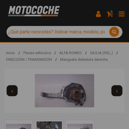
0
Inicio
/
Piezas vehículos
/
ALFA ROMEO
/
GIULIA (952_)
/
DIRECCIÓN / TRANSMISIÓN
/
Mangueta delantera derecha
‹
›