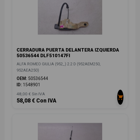
CERRADURA PUERTA DELANTERA IZQUIERDA
50536544 DLF510147FI
ALFA ROMEO GIULIA (952_) 2.2 D (952AEM250,
952AEA250)
OEM:
50536544
ID:
1548901
48,00 € Sin IVA
58,08 € Con IVA