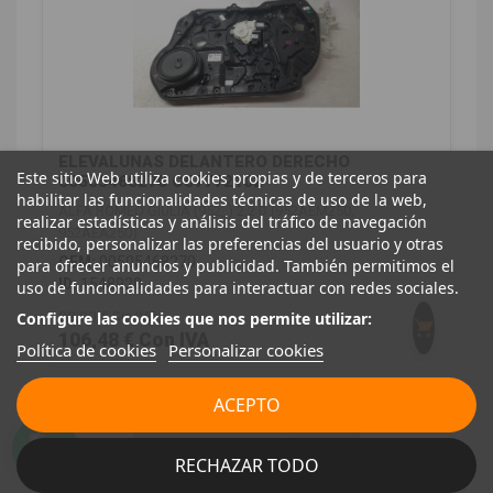
ELEVALUNAS DELANTERO DERECHO
Este sitio Web utiliza cookies propias y de terceros para
00505468270 C57772102
habilitar las funcionalidades técnicas de uso de la web,
ALFA ROMEO GIULIA (952_) 2.2 D (952AEM250,
realizar estadísticas y análisis del tráfico de navegación
952AEA250)
recibido, personalizar las preferencias del usuario y otras
OEM:
00505468270
para ofrecer anuncios y publicidad. También permitimos el
ID:
1548928
uso de funcionalidades para interactuar con redes sociales.
88,00 € Sin IVA
Configure las cookies que nos permite utilizar:
106,48 € Con IVA
Política de cookies
Personalizar cookies
ACEPTO
RECHAZAR TODO