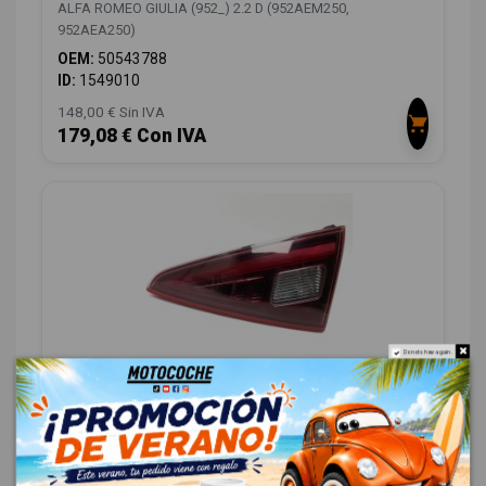
ALFA ROMEO GIULIA (952_) 2.2 D (952AEM250,
952AEA250)
OEM:
50543788
ID:
1549010
148,00 € Sin IVA
179,08 € Con IVA
Do not show again.
PILOTO TRASERO DERECHO INTERIOR
50543792
ALFA ROMEO GIULIA (952_) 2.2 D (952AEM250,
952AEA250)