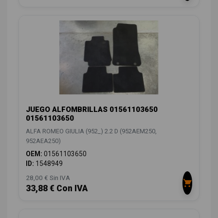
JUEGO ALFOMBRILLAS 01561103650
01561103650
ALFA ROMEO GIULIA (952_) 2.2 D (952AEM250,
952AEA250)
OEM:
01561103650
ID:
1548949
28,00 € Sin IVA
33,88 € Con IVA