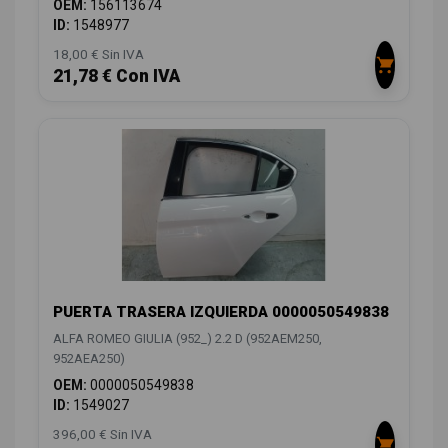
OEM:
156113674
ID:
1548977
18,00 € Sin IVA
21,78 € Con IVA
PUERTA TRASERA IZQUIERDA 0000050549838
ALFA ROMEO GIULIA (952_) 2.2 D (952AEM250,
952AEA250)
OEM:
0000050549838
ID:
1549027
396,00 € Sin IVA