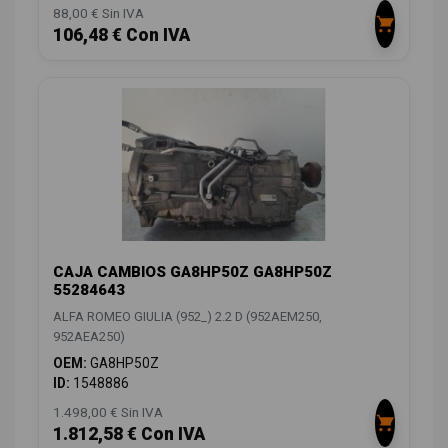
88,00 € Sin IVA
106,48 € Con IVA
CAJA CAMBIOS GA8HP50Z GA8HP50Z
55284643
ALFA ROMEO GIULIA (952_) 2.2 D (952AEM250,
952AEA250)
OEM:
GA8HP50Z
ID:
1548886
1.498,00 € Sin IVA
1.812,58 € Con IVA