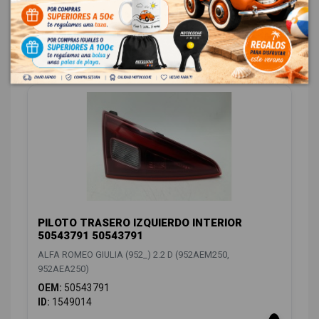
OEM:
50543792
ID:
1549011
88,00 € Sin IVA
106,48 € Con IVA
PILOTO TRASERO IZQUIERDO INTERIOR
50543791 50543791
ALFA ROMEO GIULIA (952_) 2.2 D (952AEM250,
952AEA250)
OEM:
50543791
ID:
1549014