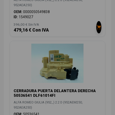
952AEA250)
OEM:
0000050549838
ID:
1549027
396,00 € Sin IVA
479,16 € Con IVA
CERRADURA PUERTA DELANTERA DERECHA
50536541 DLF61014FI
ALFA ROMEO GIULIA (952_) 2.2 D (952AEM250,
952AEA250)
OEM:
50536541