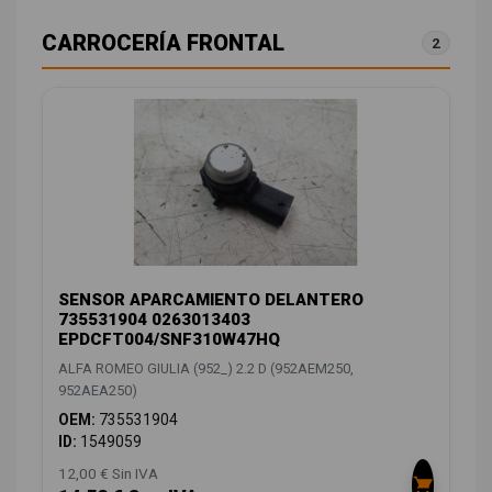
CARROCERÍA FRONTAL
2
SENSOR APARCAMIENTO DELANTERO
735531904 0263013403
EPDCFT004/SNF310W47HQ
ALFA ROMEO GIULIA (952_) 2.2 D (952AEM250,
952AEA250)
OEM:
735531904
ID:
1549059
12,00 € Sin IVA