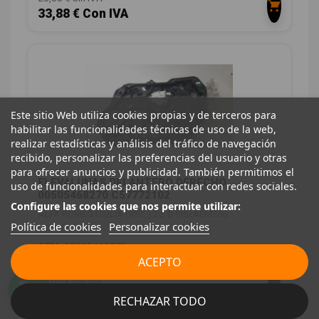
33,88 € Con IVA
Este sitio Web utiliza cookies propias y de terceros para
habilitar las funcionalidades técnicas de uso de la web,
realizar estadísticas y análisis del tráfico de navegación
recibido, personalizar las preferencias del usuario y otras
para ofrecer anuncios y publicidad. También permitimos el
ELEVALUNAS DELANTERO DERECHO
uso de funcionalidades para interactuar con redes sociales.
00505468270 C57772102
Configure las cookies que nos permite utilizar:
ALFA ROMEO GIULIA (952_) 2.2 D (952AEM250,
Política de cookies
Personalizar cookies
952AEA250)
OEM:
00505468270
ACEPTO
ID:
1548928
88,00 € Sin IVA
106,48 € Con IVA
RECHAZAR TODO