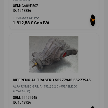
OEM:
GA8HP50Z
ID:
1548886
1.498,00 € Sin IVA
1.812,58 € Con IVA
DIFERENCIAL TRASERO 55277945 55277945
ALFA ROMEO GIULIA (952_) 2.2 D (952AEM250,
952AEA250)
OEM:
55277945
ID:
1548926