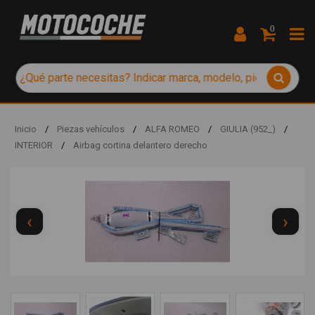
0
Inicio
/
Piezas vehículos
/
ALFA ROMEO
/
GIULIA (952_)
/
INTERIOR
/
Airbag cortina delantero derecho
‹
›