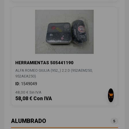
HERRAMIENTAS 505441190
ALFA ROMEO GIULIA (952_) 2.2 D (952AEM250,
952AEA250)
ID:
1549049
48,00 € Sin IVA
58,08 € Con IVA
ALUMBRADO
5