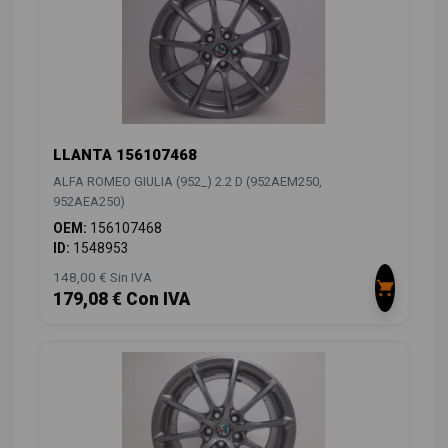
LLANTA 156107468
ALFA ROMEO GIULIA (952_) 2.2 D (952AEM250,
952AEA250)
OEM:
156107468
ID:
1548953
148,00 € Sin IVA
179,08 € Con IVA