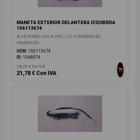
MANETA EXTERIOR DELANTERA IZQUIERDA
156113674
ALFA ROMEO GIULIA (952_) 2.2 D (952AEM250,
952AEA250)
OEM:
156113674
ID:
1548974
18,00 € Sin IVA
21,78 € Con IVA