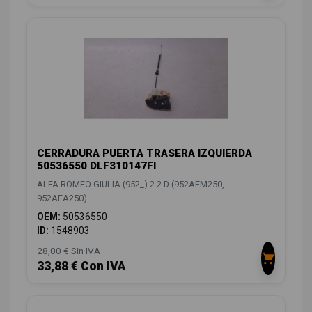
CERRADURA PUERTA TRASERA IZQUIERDA
50536550 DLF310147FI
ALFA ROMEO GIULIA (952_) 2.2 D (952AEM250,
952AEA250)
OEM:
50536550
ID:
1548903
28,00 € Sin IVA
33,88 € Con IVA