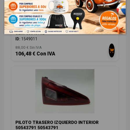
PILOTO TRASERO DERECHO INTERIOR
50543792
ALFA ROMEO GIULIA (952_) 2.2 D (952AEM250,
952AEA250)
OEM:
50543792
ID:
1549011
88,00 € Sin IVA
106,48 € Con IVA
PILOTO TRASERO IZQUIERDO INTERIOR
50543791 50543791