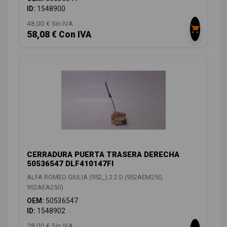
ID:
1548900
48,00 € Sin IVA
58,08 € Con IVA
CERRADURA PUERTA TRASERA DERECHA
50536547 DLF410147FI
ALFA ROMEO GIULIA (952_) 2.2 D (952AEM250,
952AEA250)
OEM:
50536547
ID:
1548902
28,00 € Sin IVA