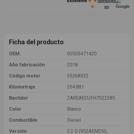
★
★
Excelente
opiniones
★
en
Ficha del producto
OEM:
00505471420
Año fabricación
2018
Código motor
55268532
Kilometraje
254.881
Bastidor
ZAREAECU3H7522385
Color
Blanco
Combustible
Diesel
Versión
2.2 D (952AEM250,