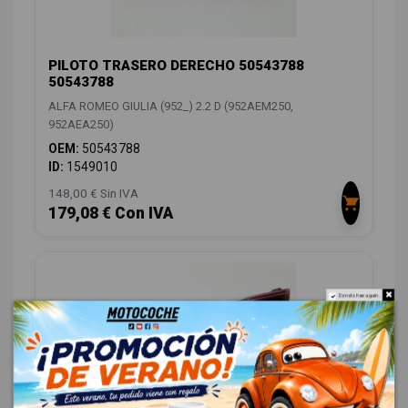
PILOTO TRASERO DERECHO 50543788
50543788
ALFA ROMEO GIULIA (952_) 2.2 D (952AEM250,
952AEA250)
OEM:
50543788
ID:
1549010
148,00 € Sin IVA
179,08 € Con IVA
Do not show again.