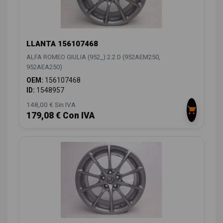
LLANTA 156107468
ALFA ROMEO GIULIA (952_) 2.2 D (952AEM250,
952AEA250)
OEM:
156107468
ID:
1548957
148,00 € Sin IVA
179,08 € Con IVA