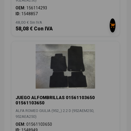
952AEA250)
OEM:
156114293
ID:
1548857
48,00 € Sin IVA
58,08 € Con IVA
JUEGO ALFOMBRILLAS 01561103650
01561103650
ALFA ROMEO GIULIA (952_) 2.2 D (952AEM250,
952AEA250)
OEM:
01561103650
ID:
1548949