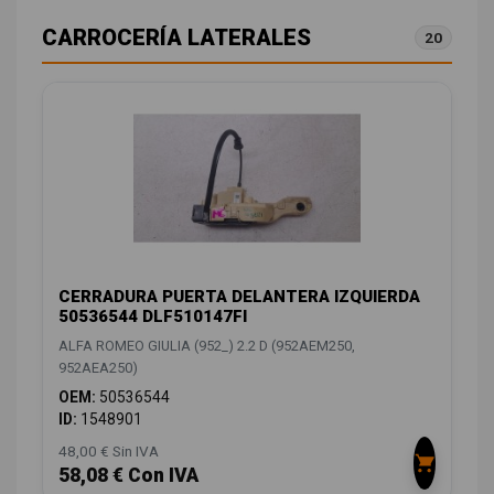
CARROCERÍA LATERALES
20
CERRADURA PUERTA DELANTERA IZQUIERDA
50536544 DLF510147FI
ALFA ROMEO GIULIA (952_) 2.2 D (952AEM250,
952AEA250)
OEM:
50536544
ID:
1548901
48,00 € Sin IVA
58,08 € Con IVA