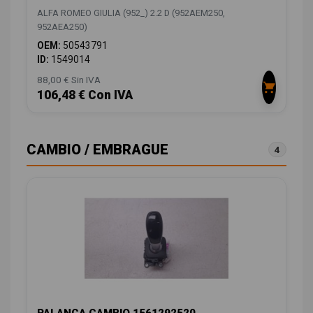
ALFA ROMEO GIULIA (952_) 2.2 D (952AEM250,
952AEA250)
OEM:
50543791
ID:
1549014
88,00 € Sin IVA
106,48 € Con IVA
CAMBIO / EMBRAGUE
4