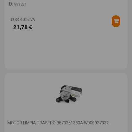
ID:
999831
18,00 € Sin IVA
21,78 €
MOTOR LIMPIA TRASERO 9673251380A W000027332