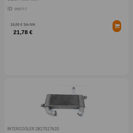
ID:
999717
18,00 € Sin IVA
21,78 €
INTERCOOLER 2827027620