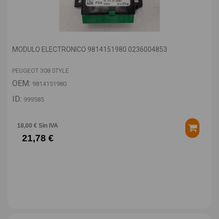
MODULO ELECTRONICO 9814151980 0236004853
PEUGEOT 308 STYLE
OEM:
9814151980
ID:
999585
18,00 € Sin IVA
21,78 €