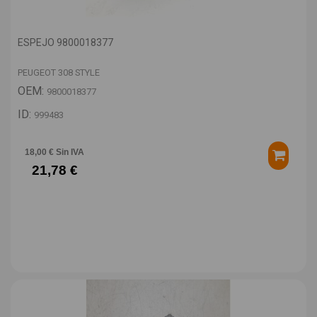
ESPEJO 9800018377
PEUGEOT 308 STYLE
OEM:
9800018377
ID:
999483
18,00 € Sin IVA
21,78 €