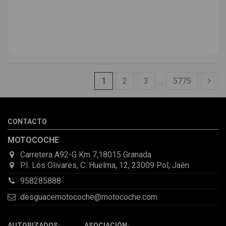
1
2
3
…
5775
CONTACTO
MOTOCOCHE
Carretera A92-G Km 7,18015 Granada
P.I. Los Olivares, C. Huelma, 12, 23009 Pol, Jaén
958285888
desguacemotocoche@motocoche.com
AUTORIZADOS: ASOCIACIÓN: