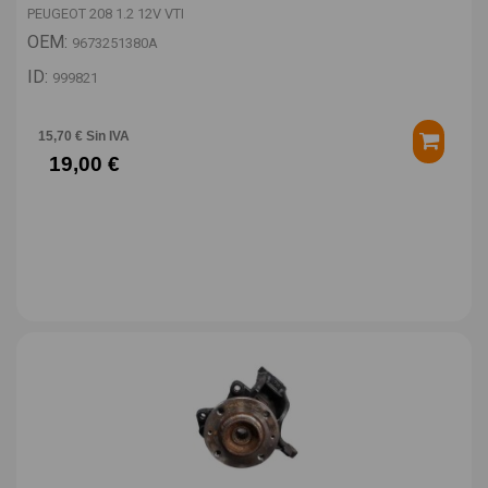
PEUGEOT 208 1.2 12V VTI
OEM:
9673251380A
ID:
999821
15,70 € Sin IVA
19,00 €