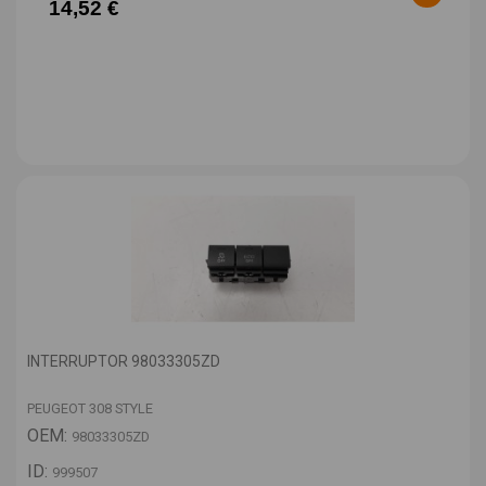
14,52 €
INTERRUPTOR 98033305ZD
PEUGEOT 308 STYLE
OEM:
98033305ZD
ID:
999507