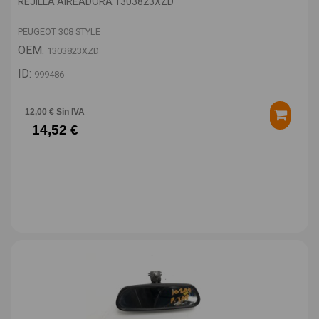
REJILLA AIREADORA 1303823XZD
PEUGEOT 308 STYLE
OEM:
1303823XZD
ID:
999486
12,00 € Sin IVA
14,52 €