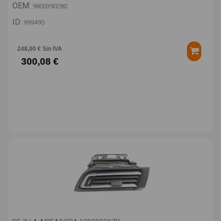
OEM:
9800390280
ID:
999490
248,00 € Sin IVA
300,08 €