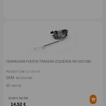
CERRADURA PUERTA TRASERA IZQUIERDA 9812501280
PEUGEOT 208 1.2 12V VTI
OEM:
9812501280
ID:
999753
12,00 € Sin IVA
14,52 €