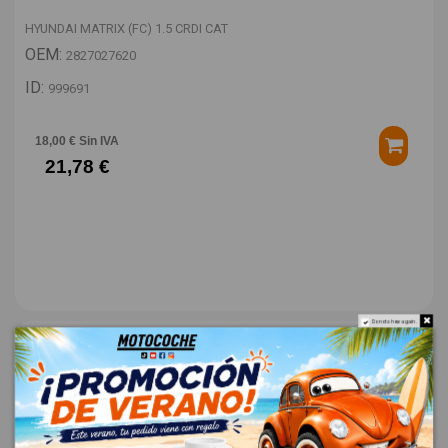
HYUNDAI MATRIX (FC) 1.5 CRDI CAT
OEM:
2827027620
ID:
999691
18,00 € Sin IVA
21,78 €
Do not show again.