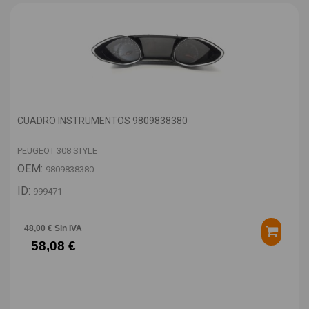
CUADRO INSTRUMENTOS 9809838380
PEUGEOT 308 STYLE
OEM:
9809838380
ID:
999471
48,00 € Sin IVA
58,08 €