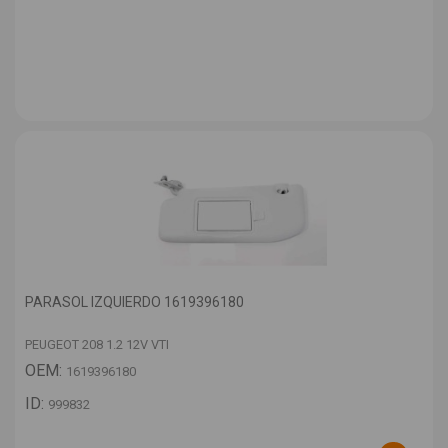
PARASOL IZQUIERDO 1619396180
PEUGEOT 208 1.2 12V VTI
OEM:
1619396180
ID:
999832