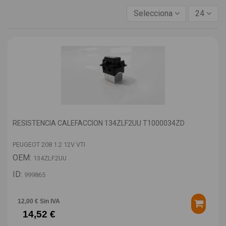
Selecciona
24
RESISTENCIA CALEFACCION 134ZLF2UU T1000034ZD
PEUGEOT 208 1.2 12V VTI
OEM:
134ZLF2UU
ID:
999865
12,00 € Sin IVA
14,52 €