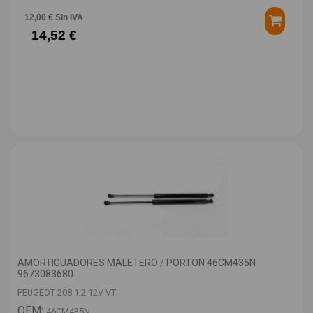
12,00 € Sin IVA
14,52 €
AMORTIGUADORES MALETERO / PORTON 46CM435N
9673083680
PEUGEOT 208 1.2 12V VTI
OEM:
46CM435N