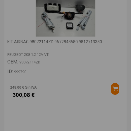
KIT AIRBAG 98072114ZD 9672848580 9812713380
PEUGEOT 208 1.2 12V VTI
OEM:
98072114ZD
ID:
999790
248,00 € Sin IVA
300,08 €