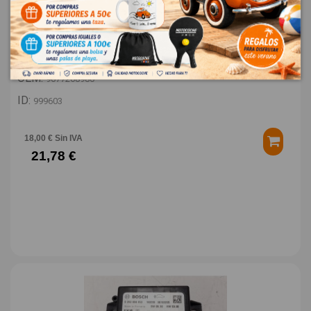
TAPA EXTERIOR COMBUSTIBLE 9677268980
PEUGEOT 308 STYLE
OEM:
9677268980
ID:
999603
18,00 € Sin IVA
21,78 €