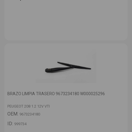
BRAZO LIMPIA TRASERO 9673234180 W000025296
PEUGEOT 208 1.2 12V VTI
OEM:
9673234180
ID:
999734