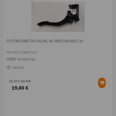
POTENCIOMETRO PEDAL 9674829180 86ET34
PEUGEOT 308 STYLE
OEM:
9674829180
ID:
999550
15,70 € Sin IVA
19,00 €