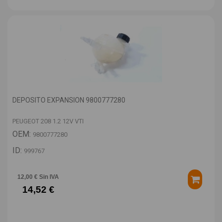
DEPOSITO EXPANSION 9800777280
PEUGEOT 208 1.2 12V VTI
OEM:
9800777280
ID:
999767
12,00 € Sin IVA
14,52 €