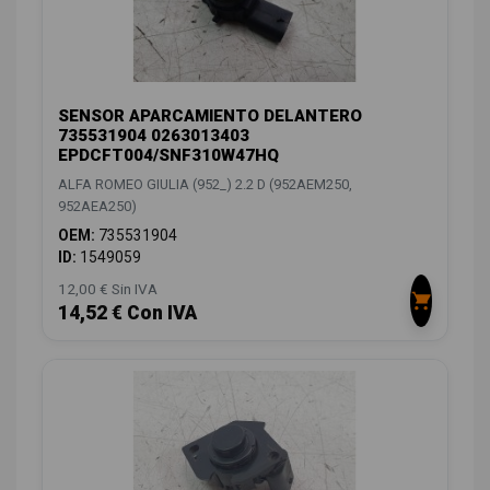
SENSOR APARCAMIENTO DELANTERO
735531904 0263013403
EPDCFT004/SNF310W47HQ
ALFA ROMEO GIULIA (952_) 2.2 D (952AEM250,
952AEA250)
OEM:
735531904
ID:
1549059
12,00 € Sin IVA
14,52 € Con IVA