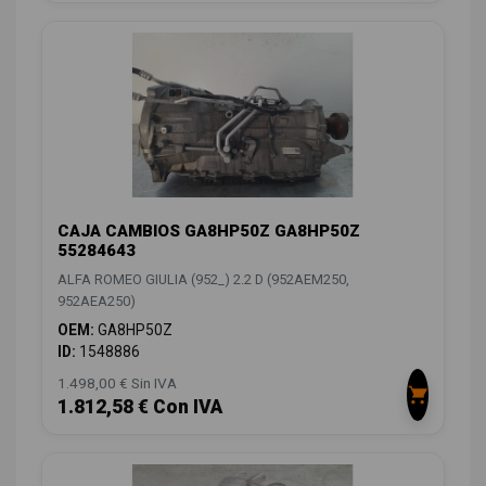
CAJA CAMBIOS GA8HP50Z GA8HP50Z
55284643
ALFA ROMEO GIULIA (952_) 2.2 D (952AEM250,
952AEA250)
OEM:
GA8HP50Z
ID:
1548886
1.498,00 € Sin IVA
1.812,58 € Con IVA