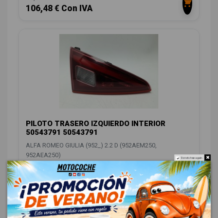
106,48 € Con IVA
PILOTO TRASERO IZQUIERDO INTERIOR
50543791 50543791
ALFA ROMEO GIULIA (952_) 2.2 D (952AEM250,
952AEA250)
Do not show again.
OEM:
50543791
ID:
1549014
88,00 € Sin IVA
106,48 € Con IVA