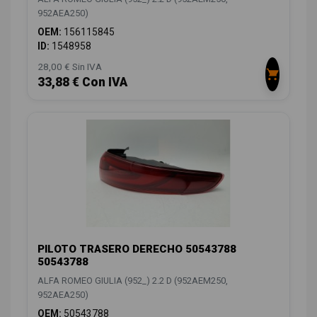
952AEA250)
OEM:
156115845
ID:
1548958
28,00 € Sin IVA
33,88 € Con IVA
PILOTO TRASERO DERECHO 50543788
50543788
ALFA ROMEO GIULIA (952_) 2.2 D (952AEM250,
952AEA250)
OEM:
50543788