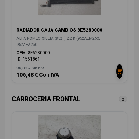
RADIADOR CAJA CAMBIOS 8E5280000
ALFA ROMEO GIULIA (952_) 2.2 D (952AEM250,
952AEA250)
OEM:
8E5280000
ID:
1551861
88,00 € Sin IVA
106,48 € Con IVA
CARROCERÍA FRONTAL
2