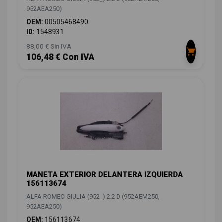
952AEA250)
OEM:
00505468490
ID:
1548931
88,00 € Sin IVA
106,48 € Con IVA
MANETA EXTERIOR DELANTERA IZQUIERDA
156113674
ALFA ROMEO GIULIA (952_) 2.2 D (952AEM250,
952AEA250)
OEM:
156113674