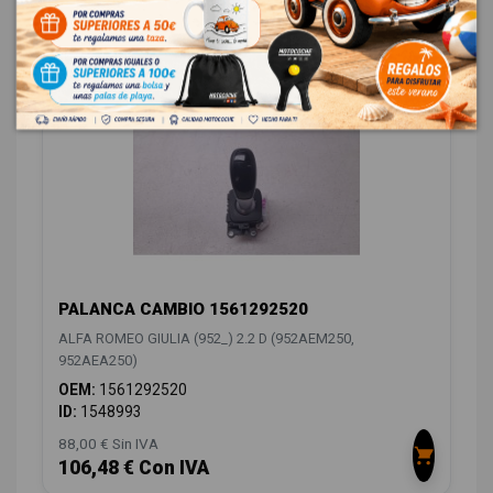
CAMBIO / EMBRAGUE
4
PALANCA CAMBIO 1561292520
ALFA ROMEO GIULIA (952_) 2.2 D (952AEM250,
952AEA250)
OEM:
1561292520
ID:
1548993
88,00 € Sin IVA
106,48 € Con IVA