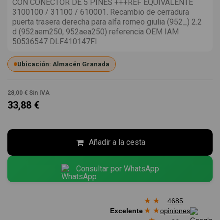
CON CONECTOR DE 5 PINES +++REF EQUIVALENTE
3100100 / 31100 / 610001. Recambio de cerradura
puerta trasera derecha para alfa romeo giulia (952_) 2.2
d (952aem250, 952aea250) referencia OEM IAM
50536547 DLF410147FI
Ubicación: Almacén Granada
28,00 €
Sin IVA
33,88 €
Añadir a la cesta
Consultar por WhatsApp
★
★
4685
★
★
Excelente
opiniones