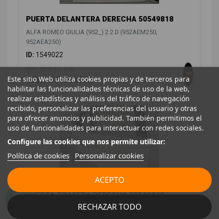
PUERTA DELANTERA DERECHA 50549818
ALFA ROMEO GIULIA (952_) 2.2 D (952AEM250,
952AEA250)
ID:
1549022
396,00 € Sin IVA
Este sitio Web utiliza cookies propias y de terceros para
479,16 € Con IVA
habilitar las funcionalidades técnicas de uso de la web,
realizar estadísticas y análisis del tráfico de navegación
recibido, personalizar las preferencias del usuario y otras
para ofrecer anuncios y publicidad. También permitimos el
uso de funcionalidades para interactuar con redes sociales.
Configure las cookies que nos permite utilizar:
Política de cookies
Personalizar cookies
ACEPTO
PUERTA TRASERA DERECHA 50549830
50549830
RECHAZAR TODO
ALFA ROMEO GIULIA (952_) 2.2 D (952AEM250,