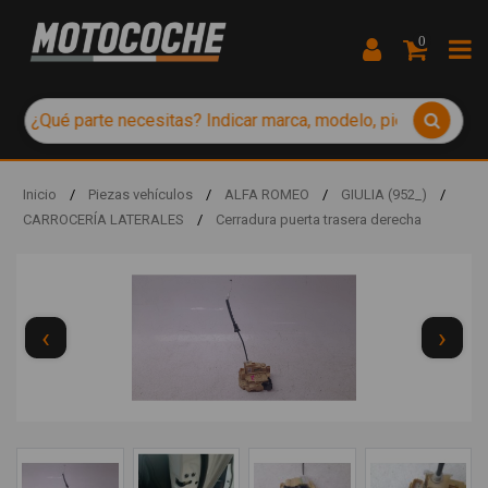
0
Inicio
/
Piezas vehículos
/
ALFA ROMEO
/
GIULIA (952_)
/
CARROCERÍA LATERALES
/
Cerradura puerta trasera derecha
‹
›