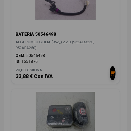
BATERIA 50546498
ALFA ROMEO GIULIA (952_) 2.2 D (952AEM250,
952AEA250)
OEM:
50546498
ID:
1551876
28,00 € Sin IVA
33,88 € Con IVA