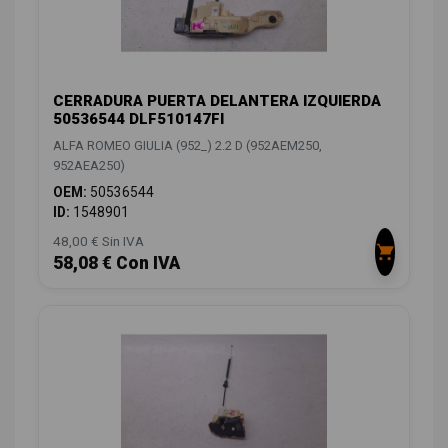
CERRADURA PUERTA DELANTERA IZQUIERDA
50536544 DLF510147FI
ALFA ROMEO GIULIA (952_) 2.2 D (952AEM250,
952AEA250)
OEM:
50536544
ID:
1548901
48,00 € Sin IVA
58,08 € Con IVA