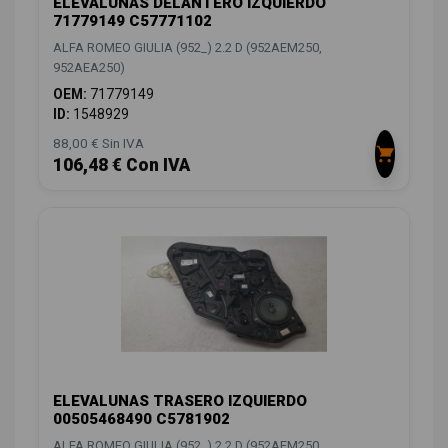
ELEVALUNAS DELANTERO IZQUIERDO
71779149 C57771102
ALFA ROMEO GIULIA (952_) 2.2 D (952AEM250,
952AEA250)
OEM:
71779149
ID:
1548929
88,00 € Sin IVA
106,48 € Con IVA
ELEVALUNAS TRASERO IZQUIERDO
00505468490 C5781902
ALFA ROMEO GIULIA (952_) 2.2 D (952AEM250,