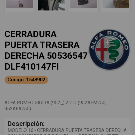
CERRADURA
PUERTA TRASERA
DERECHA 50536547
DLF410147FI
Codigo: 1548902
ALFA ROMEO GIULIA (952_) 2.2 D (952AEM250,
952AEA250)
Descripción:
MODELO 16> CERRADURA PUERTA TRASERA DERECHA