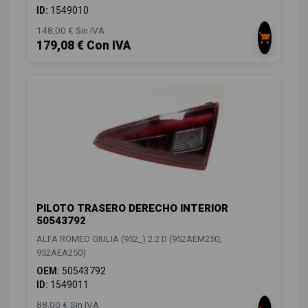
ID:
1549010
148,00 € Sin IVA
179,08 € Con IVA
PILOTO TRASERO DERECHO INTERIOR
50543792
ALFA ROMEO GIULIA (952_) 2.2 D (952AEM250,
952AEA250)
OEM:
50543792
ID:
1549011
88,00 € Sin IVA