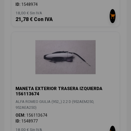
ID:
1548974
18,00 € Sin IVA
21,78 € Con IVA
MANETA EXTERIOR TRASERA IZQUIERDA
156113674
ALFA ROMEO GIULIA (952_) 2.2 D (952AEM250,
952AEA250)
OEM:
156113674
ID:
1548977
18,00 € Sin IVA