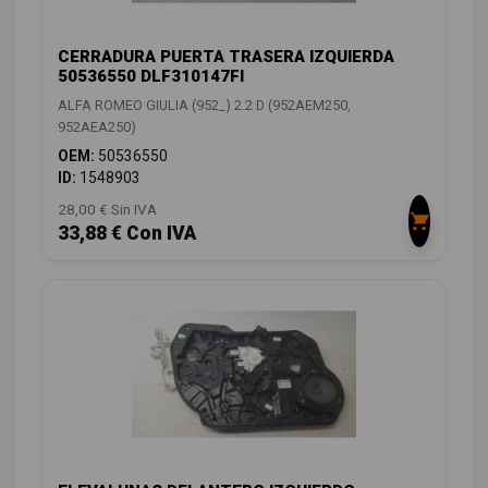
CERRADURA PUERTA TRASERA IZQUIERDA
50536550 DLF310147FI
ALFA ROMEO GIULIA (952_) 2.2 D (952AEM250,
952AEA250)
OEM:
50536550
ID:
1548903
28,00 € Sin IVA
33,88 € Con IVA