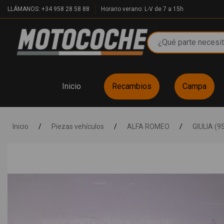
LLÁMANOS: +34 958 28 58 88
Horario verano: L-V de 7 a 15h
Inicio
Recambios
Campa
Inicio
/
Piezas vehículos
/
ALFA ROMEO
/
GIULIA (9