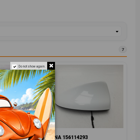
7
Do not show again.
ANTENA 156114293