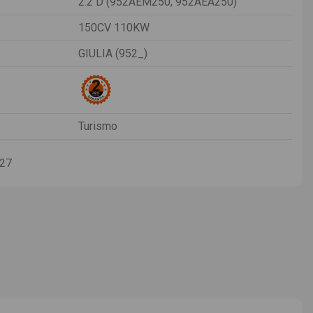
2.2 D (952AEM250, 952AEA250)
150CV 110KW
GIULIA (952_)
Turismo
-27