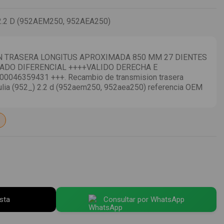
2.2 D (952AEM250, 952AEA250)
 TRASERA LONGITUS APROXIMADA 850 MM 27 DIENTES
LADO DIFERENCIAL ++++VALIDO DERECHA E
0046359431 +++. Recambio de transmision trasera
iulia (952_) 2.2 d (952aem250, 952aea250) referencia OEM
esta
Consultar por WhatsApp