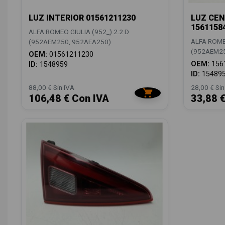
LUZ INTERIOR 01561211230
LUZ CEN
1561158
ALFA ROMEO GIULIA (952_) 2.2 D
ALFA ROMEO
(952AEM250, 952AEA250)
(952AEM25
OEM:
01561211230
OEM:
156
ID:
1548959
ID:
15489
88,00 € Sin IVA
28,00 € Sin
106,48 € Con IVA
33,88 