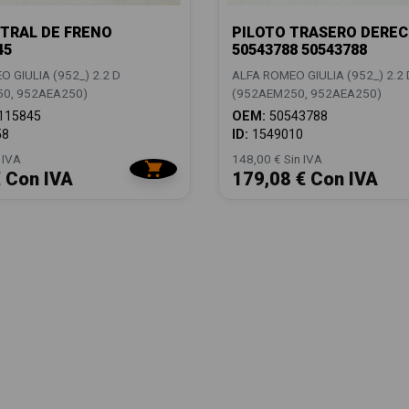
TRAL DE FRENO
PILOTO TRASERO DERE
45
50543788 50543788
 GIULIA (952_) 2.2 D
ALFA ROMEO GIULIA (952_) 2.2 
0, 952AEA250)
(952AEM250, 952AEA250)
115845
OEM:
50543788
58
ID:
1549010
 IVA
148,00 € Sin IVA
€ Con IVA
179,08 € Con IVA