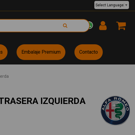
Select Language
▼
EUR €
es
Embalaje Premium
Contacto
ierda
TRASERA IZQUIERDA