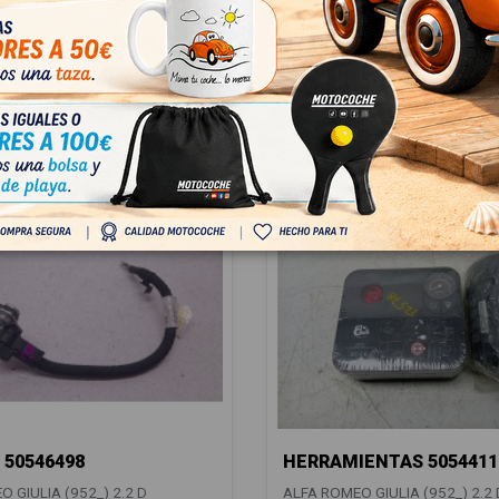
 GIULIA (952_) 2.2 D
ALFA ROMEO GIULIA (952_) 2.2 
0, 952AEA250)
(952AEM250, 952AEA250)
107468
OEM:
156107468
57
ID:
1548954
n IVA
148,00 € Sin IVA
 € Con IVA
179,08 € Con IVA
 50546498
HERRAMIENTAS 5054411
 GIULIA (952_) 2.2 D
ALFA ROMEO GIULIA (952_) 2.2 