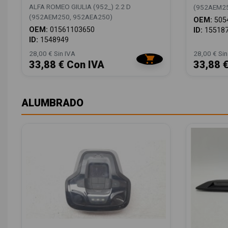
ALFA ROMEO GIULIA (952_) 2.2 D
(952AEM25
(952AEM250, 952AEA250)
OEM:
505
OEM:
01561103650
ID:
15518
ID:
1548949
28,00 € Sin IVA
28,00 € Sin
33,88 € Con IVA
33,88 
ALUMBRADO