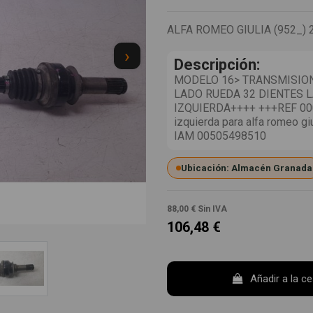
ALFA ROMEO GIULIA (952_) 
›
Descripción:
MODELO 16> TRANSMISION
LADO RUEDA 32 DIENTES 
IZQUIERDA++++ +++REF 000
izquierda para alfa romeo g
IAM 00505498510
Ubicación: Almacén Granada
88,00 €
Sin IVA
106,48 €
Añadir a la c