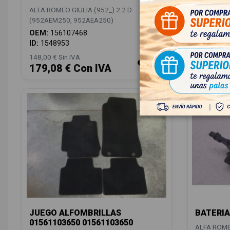
ALFA ROMEO GIULIA (952_) 2.2 D
ALFA ROMEO
(952AEM250, 952AEA250)
(952AEM25
OEM:
156107468
OEM:
156
ID:
1548953
ID:
15489
148,00 € Sin IVA
148,00 € Si
179,08 € Con IVA
179,08
JUEGO ALFOMBRILLAS
BATERIA
01561103650 01561103650
ALFA ROMEO