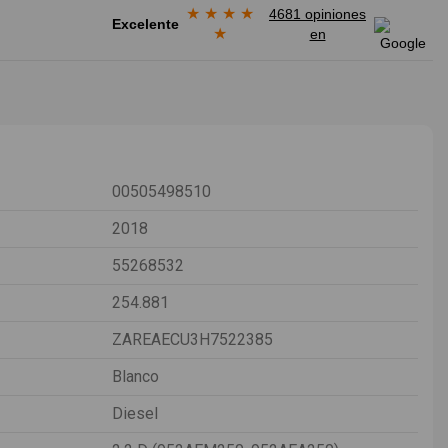
★
★
★
★
4681 opiniones
Excelente
★
en
00505498510
2018
55268532
254.881
ZAREAECU3H7522385
Blanco
Diesel