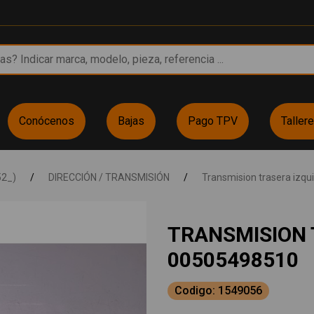
Conócenos
Bajas
Pago TPV
Taller
52_)
/
DIRECCIÓN / TRANSMISIÓN
/
Transmision trasera izqu
TRANSMISION 
00505498510
Codigo: 1549056