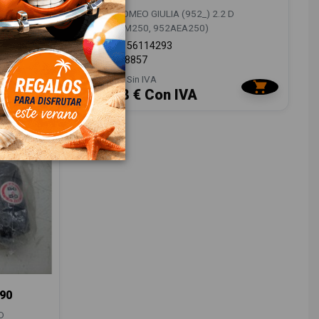
D
ALFA ROMEO GIULIA (952_) 2.2 D
(952AEM250, 952AEA250)
OEM:
156114293
ID:
1548857
48,00 € Sin IVA
58,08 € Con IVA
90
D