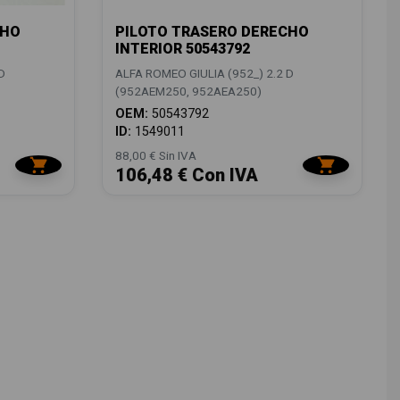
CHO
PILOTO TRASERO DERECHO
INTERIOR 50543792
D
ALFA ROMEO GIULIA (952_) 2.2 D
(952AEM250, 952AEA250)
OEM:
50543792
ID:
1549011
88,00 € Sin IVA
106,48 € Con IVA