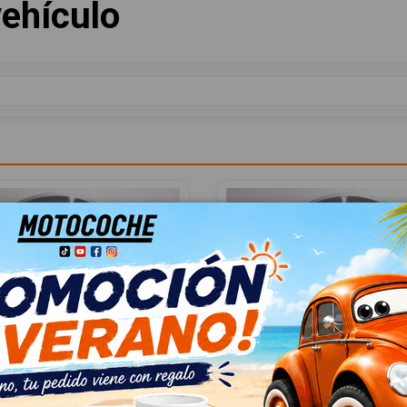
ehículo
156107468
LLANTA 156107468