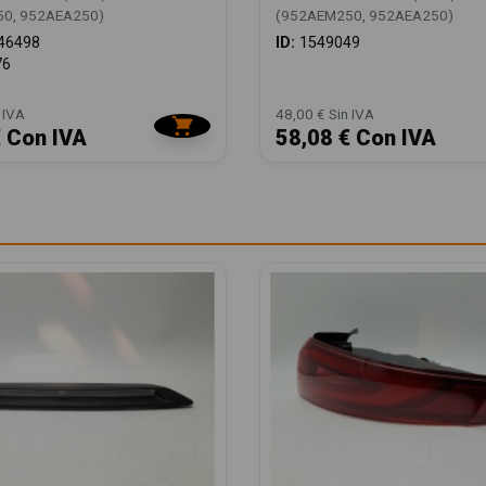
0, 952AEA250)
(952AEM250, 952AEA250)
46498
ID:
1549049
76
 IVA
48,00 € Sin IVA
€ Con IVA
58,08 € Con IVA