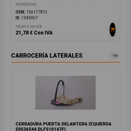
952AEA250)
OEM:
156117813
ID:
1549057
18,00 € Sin IVA
21,78 € Con IVA
CARROCERÍA LATERALES
19
CERRADURA PUERTA DELANTERA IZQUIERDA
50536544 DLF510147FI