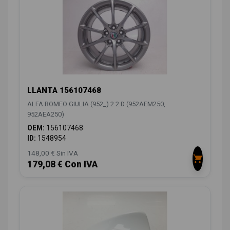
LLANTA 156107468
ALFA ROMEO GIULIA (952_) 2.2 D (952AEM250,
952AEA250)
OEM:
156107468
ID:
1548954
148,00 € Sin IVA
179,08 € Con IVA