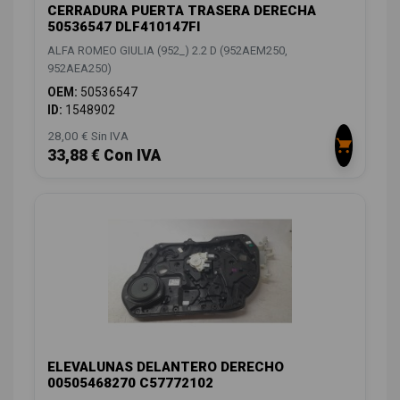
CERRADURA PUERTA TRASERA DERECHA
50536547 DLF410147FI
ALFA ROMEO GIULIA (952_) 2.2 D (952AEM250,
952AEA250)
OEM:
50536547
ID:
1548902
28,00 € Sin IVA
33,88 € Con IVA
ELEVALUNAS DELANTERO DERECHO
00505468270 C57772102