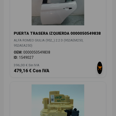
PUERTA TRASERA IZQUIERDA 0000050549838
ALFA ROMEO GIULIA (952_) 2.2 D (952AEM250,
952AEA250)
OEM:
0000050549838
ID:
1549027
396,00 € Sin IVA
479,16 € Con IVA