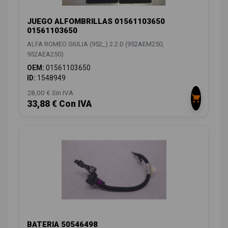
JUEGO ALFOMBRILLAS 01561103650
01561103650
ALFA ROMEO GIULIA (952_) 2.2 D (952AEM250,
952AEA250)
OEM:
01561103650
ID:
1548949
28,00 € Sin IVA
33,88 € Con IVA
BATERIA 50546498