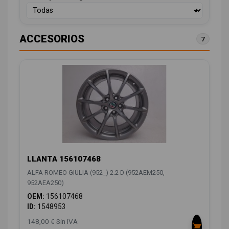
ACCESORIOS
7
LLANTA 156107468
ALFA ROMEO GIULIA (952_) 2.2 D (952AEM250,
952AEA250)
OEM:
156107468
ID:
1548953
148,00 € Sin IVA