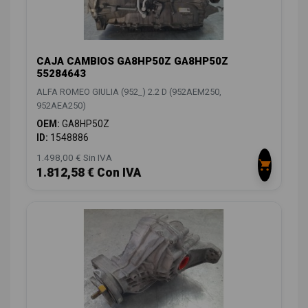
CAJA CAMBIOS GA8HP50Z GA8HP50Z
55284643
ALFA ROMEO GIULIA (952_) 2.2 D (952AEM250,
952AEA250)
OEM:
GA8HP50Z
ID:
1548886
1.498,00 € Sin IVA
1.812,58 € Con IVA