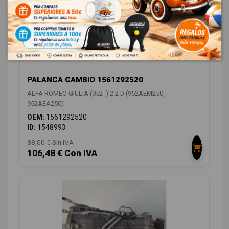
PALANCA CAMBIO 1561292520
ALFA ROMEO GIULIA (952_) 2.2 D (952AEM250,
952AEA250)
OEM:
1561292520
ID:
1548993
88,00 € Sin IVA
106,48 € Con IVA