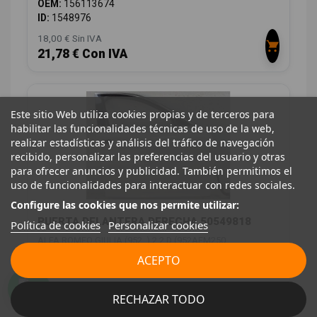
OEM:
156113674
ID:
1548976
18,00 € Sin IVA
21,78 € Con IVA
Este sitio Web utiliza cookies propias y de terceros para
habilitar las funcionalidades técnicas de uso de la web,
realizar estadísticas y análisis del tráfico de navegación
recibido, personalizar las preferencias del usuario y otras
para ofrecer anuncios y publicidad. También permitimos el
uso de funcionalidades para interactuar con redes sociales.
Configure las cookies que nos permite utilizar:
PUERTA DELANTERA DERECHA 50549818
Política de cookies
Personalizar cookies
ALFA ROMEO GIULIA (952_) 2.2 D (952AEM250,
952AEA250)
ACEPTO
ID:
1549022
396,00 € Sin IVA
RECHAZAR TODO
479,16 € Con IVA