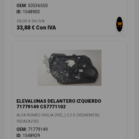
OEM:
50536550
ID:
1548903
28,00 € Sin IVA
33,88 € Con IVA
ELEVALUNAS DELANTERO IZQUIERDO
71779149 C57771102
ALFA ROMEO GIULIA (952_) 2.2 D (952AEM250,
952AEA250)
OEM:
71779149
ID:
1548929