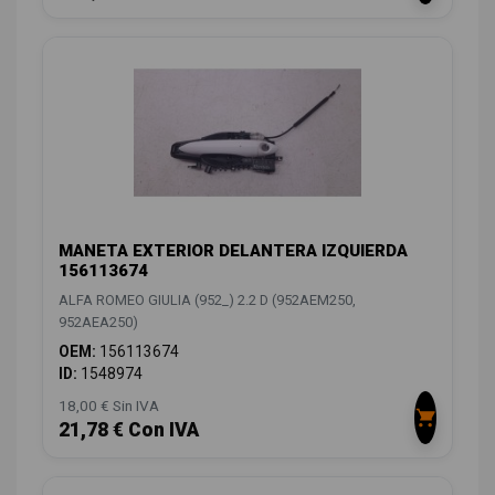
MANETA EXTERIOR DELANTERA IZQUIERDA
156113674
ALFA ROMEO GIULIA (952_) 2.2 D (952AEM250,
952AEA250)
OEM:
156113674
ID:
1548974
18,00 € Sin IVA
21,78 € Con IVA