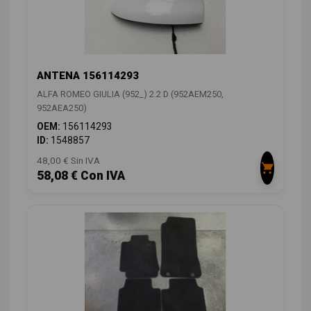
ANTENA 156114293
ALFA ROMEO GIULIA (952_) 2.2 D (952AEM250,
952AEA250)
OEM:
156114293
ID:
1548857
48,00 € Sin IVA
58,08 € Con IVA