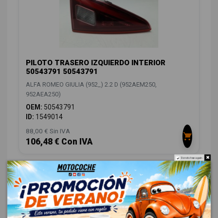
PILOTO TRASERO IZQUIERDO INTERIOR
50543791 50543791
ALFA ROMEO GIULIA (952_) 2.2 D (952AEM250,
952AEA250)
OEM:
50543791
ID:
1549014
88,00 € Sin IVA
106,48 € Con IVA
Do not show again.
CAMBIO / EMBRAGUE
4