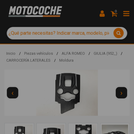
0
Inicio
/
Piezas vehículos
/
ALFA ROMEO
/
GIULIA (952_)
/
CARROCERÍA LATERALES
/
Moldura
‹
›