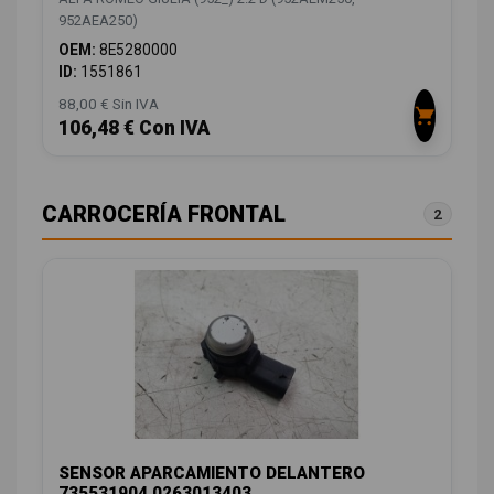
952AEA250)
OEM:
8E5280000
ID:
1551861
88,00 € Sin IVA
106,48 € Con IVA
CARROCERÍA FRONTAL
2
SENSOR APARCAMIENTO DELANTERO
735531904 0263013403