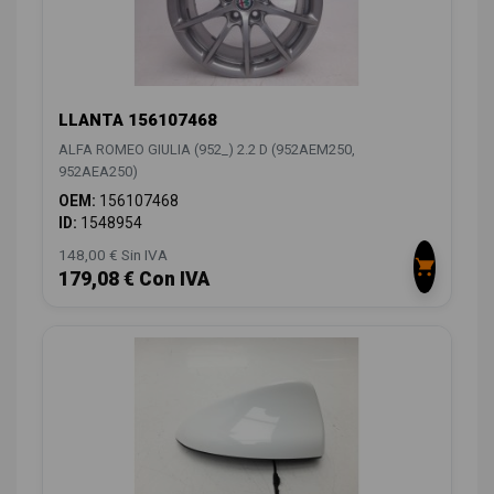
LLANTA 156107468
ALFA ROMEO GIULIA (952_) 2.2 D (952AEM250,
952AEA250)
OEM:
156107468
ID:
1548954
148,00 € Sin IVA
179,08 € Con IVA