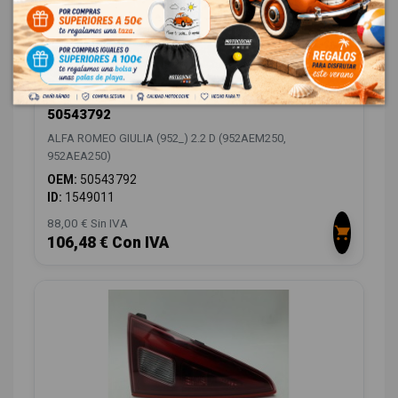
PILOTO TRASERO DERECHO INTERIOR
50543792
ALFA ROMEO GIULIA (952_) 2.2 D (952AEM250,
952AEA250)
OEM:
50543792
ID:
1549011
88,00 € Sin IVA
106,48 € Con IVA