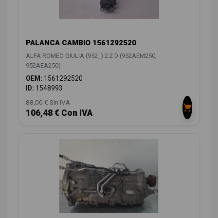
PALANCA CAMBIO 1561292520
ALFA ROMEO GIULIA (952_) 2.2 D (952AEM250,
952AEA250)
OEM:
1561292520
ID:
1548993
88,00 € Sin IVA
106,48 € Con IVA