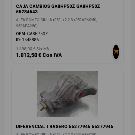
CAJA CAMBIOS GA8HP50Z GA8HP50Z
55284643
ALFA ROMEO GIULIA (952_) 2.2 D (952AEM250,
952AEA250)
OEM:
GA8HP50Z
ID:
1548886
1.498,00 € Sin IVA
1.812,58 € Con IVA
DIFERENCIAL TRASERO 55277945 55277945
ALFA ROMEO GIULIA (952_) 2.2 D (952AEM250,