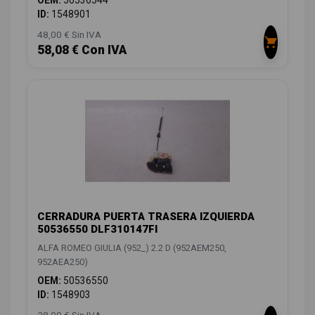
ID:
1548901
48,00 € Sin IVA
58,08 € Con IVA
CERRADURA PUERTA TRASERA IZQUIERDA
50536550 DLF310147FI
ALFA ROMEO GIULIA (952_) 2.2 D (952AEM250,
952AEA250)
OEM:
50536550
ID:
1548903
28,00 € Sin IVA