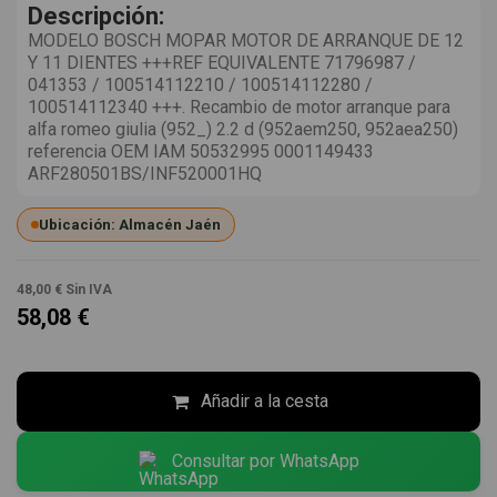
Descripción:
MODELO BOSCH MOPAR MOTOR DE ARRANQUE DE 12
Y 11 DIENTES +++REF EQUIVALENTE 71796987 /
041353 / 100514112210 / 100514112280 /
100514112340 +++. Recambio de motor arranque para
alfa romeo giulia (952_) 2.2 d (952aem250, 952aea250)
referencia OEM IAM 50532995 0001149433
ARF280501BS/INF520001HQ
Ubicación: Almacén Jaén
48,00 €
Sin IVA
58,08 €
Añadir a la cesta
Consultar por WhatsApp