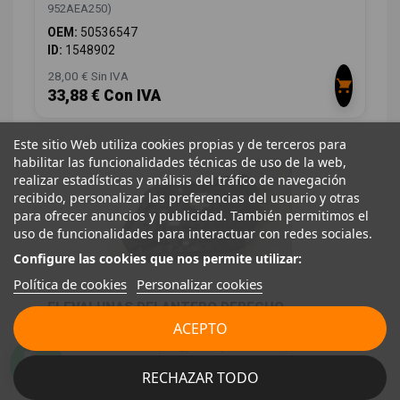
952AEA250)
OEM:
50536547
ID:
1548902
28,00 € Sin IVA
33,88 € Con IVA
Este sitio Web utiliza cookies propias y de terceros para
habilitar las funcionalidades técnicas de uso de la web,
realizar estadísticas y análisis del tráfico de navegación
recibido, personalizar las preferencias del usuario y otras
para ofrecer anuncios y publicidad. También permitimos el
uso de funcionalidades para interactuar con redes sociales.
Configure las cookies que nos permite utilizar:
Política de cookies
Personalizar cookies
ELEVALUNAS DELANTERO DERECHO
00505468270 C57772102
ACEPTO
ALFA ROMEO GIULIA (952_) 2.2 D (952AEM250,
952AEA250)
RECHAZAR TODO
OEM:
00505468270