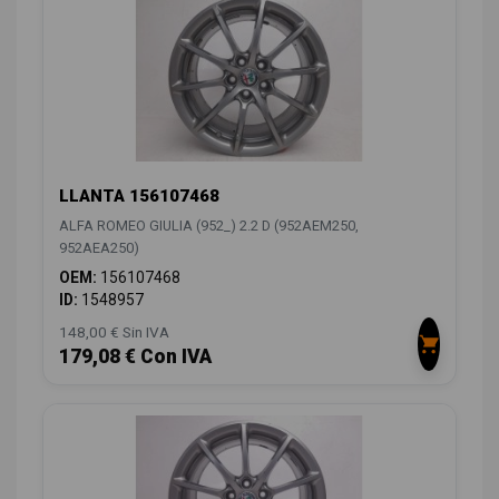
LLANTA 156107468
ALFA ROMEO GIULIA (952_) 2.2 D (952AEM250,
952AEA250)
OEM:
156107468
ID:
1548957
148,00 € Sin IVA
179,08 € Con IVA