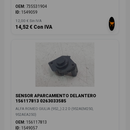
OEM:
735531904
ID:
1549059
12,00 € Sin IVA
14,52 € Con IVA
SENSOR APARCAMIENTO DELANTERO
156117813 0263033585
ALFA ROMEO GIULIA (952_) 2.2 D (952AEM250,
952AEA250)
OEM:
156117813
ID:
1549057