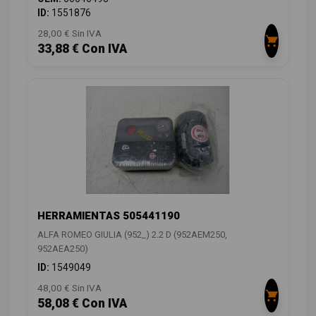
ID:
1551876
28,00 € Sin IVA
33,88 € Con IVA
HERRAMIENTAS 505441190
ALFA ROMEO GIULIA (952_) 2.2 D (952AEM250,
952AEA250)
ID:
1549049
48,00 € Sin IVA
58,08 € Con IVA