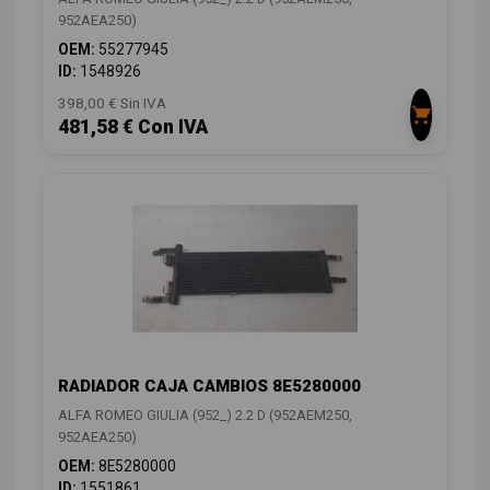
952AEA250)
OEM:
55277945
ID:
1548926
398,00 € Sin IVA
481,58 € Con IVA
RADIADOR CAJA CAMBIOS 8E5280000
ALFA ROMEO GIULIA (952_) 2.2 D (952AEM250,
952AEA250)
OEM:
8E5280000
ID:
1551861