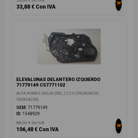
33,88 € Con IVA
ELEVALUNAS DELANTERO IZQUIERDO
71779149 C57771102
ALFA ROMEO GIULIA (952_) 2.2 D (952AEM250,
952AEA250)
OEM:
71779149
ID:
1548929
88,00 € Sin IVA
106,48 € Con IVA