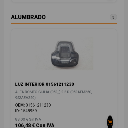
ALUMBRADO
5
LUZ INTERIOR 01561211230
ALFA ROMEO GIULIA (952_) 2.2 D (952AEM250,
952AEA250)
OEM:
01561211230
ID:
1548959
88,00 € Sin IVA
106,48 € Con IVA