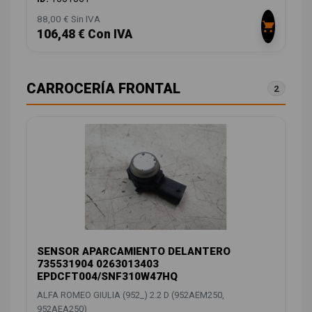
88,00 € Sin IVA
106,48 € Con IVA
CARROCERÍA FRONTAL
2
SENSOR APARCAMIENTO DELANTERO
735531904 0263013403
EPDCFT004/SNF310W47HQ
ALFA ROMEO GIULIA (952_) 2.2 D (952AEM250,
952AEA250)