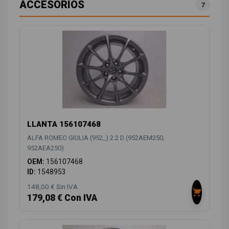
ACCESORIOS
7
LLANTA 156107468
ALFA ROMEO GIULIA (952_) 2.2 D (952AEM250,
952AEA250)
OEM:
156107468
ID:
1548953
148,00 € Sin IVA
179,08 € Con IVA