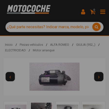
0
Inicio
/
Piezas vehículos
/
ALFA ROMEO
/
GIULIA (952_)
/
ELECTRICIDAD
/
Motor arranque
‹
›