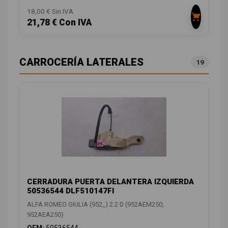
18,00 € Sin IVA
21,78 € Con IVA
CARROCERÍA LATERALES
19
CERRADURA PUERTA DELANTERA IZQUIERDA
50536544 DLF510147FI
ALFA ROMEO GIULIA (952_) 2.2 D (952AEM250,
952AEA250)
OEM:
50536544