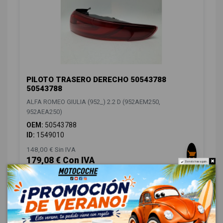
PILOTO TRASERO DERECHO 50543788
50543788
ALFA ROMEO GIULIA (952_) 2.2 D (952AEM250,
952AEA250)
OEM:
50543788
ID:
1549010
148,00 € Sin IVA
179,08 € Con IVA
Do not show again.