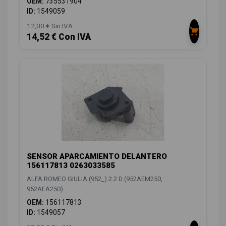
OEM:
735531904
ID:
1549059
12,00 € Sin IVA
14,52 € Con IVA
SENSOR APARCAMIENTO DELANTERO
156117813 0263033585
ALFA ROMEO GIULIA (952_) 2.2 D (952AEM250,
952AEA250)
OEM:
156117813
ID:
1549057