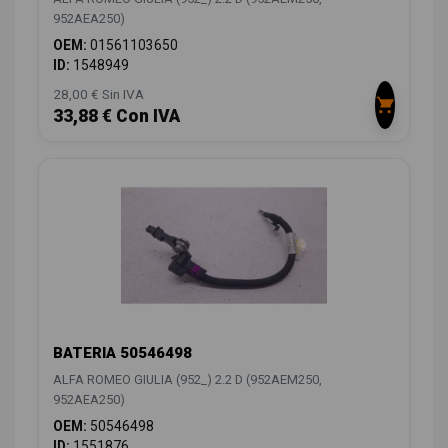
952AEA250)
OEM:
01561103650
ID:
1548949
28,00 € Sin IVA
33,88 € Con IVA
BATERIA 50546498
ALFA ROMEO GIULIA (952_) 2.2 D (952AEM250,
952AEA250)
OEM:
50546498
ID:
1551876