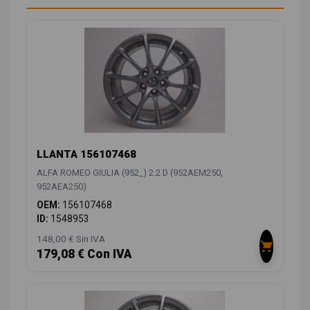
LLANTA 156107468
ALFA ROMEO GIULIA (952_) 2.2 D (952AEM250,
952AEA250)
OEM:
156107468
ID:
1548953
148,00 € Sin IVA
179,08 € Con IVA