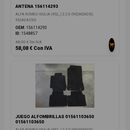
ANTENA 156114293
ALFA ROMEO GIULIA (952_) 2.2 D (952AEM250,
952AEA250)
OEM:
156114293
ID:
1548857
48,00 € Sin IVA
58,08 € Con IVA
JUEGO ALFOMBRILLAS 01561103650
01561103650
ALFA ROMEO GIULIA (952_) 2.2 D (952AEM250,