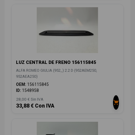
LUZ CENTRAL DE FRENO 156115845
ALFA ROMEO GIULIA (952_) 2.2 D (952AEM250,
952AEA250)
OEM:
156115845
ID:
1548958
28,00 € Sin IVA
33,88 € Con IVA