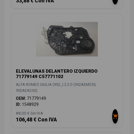
33,88 € Con IVA
ELEVALUNAS DELANTERO IZQUIERDO
71779149 C57771102
ALFA ROMEO GIULIA (952_) 2.2 D (952AEM250,
952AEA250)
OEM:
71779149
ID:
1548929
88,00 € Sin IVA
106,48 € Con IVA