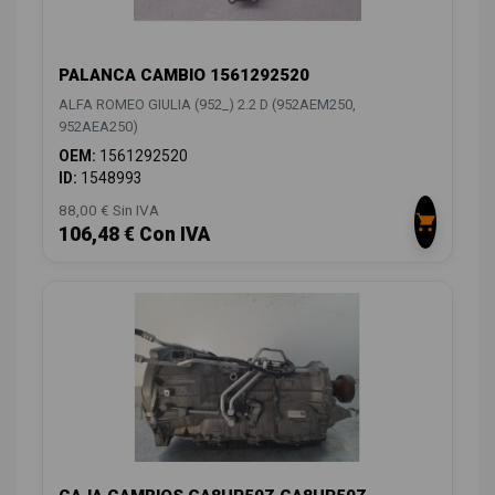
PALANCA CAMBIO 1561292520
ALFA ROMEO GIULIA (952_) 2.2 D (952AEM250,
952AEA250)
OEM:
1561292520
ID:
1548993
88,00 € Sin IVA
106,48 € Con IVA