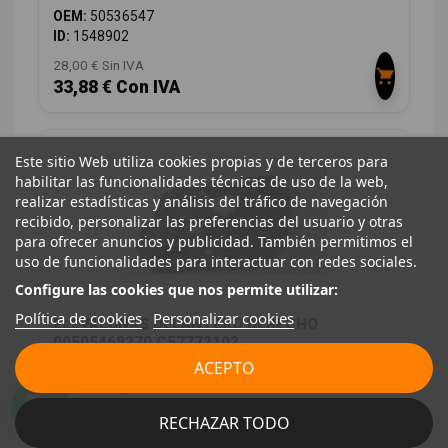
OEM:
50536547
ID:
1548902
28,00 € Sin IVA
33,88 € Con IVA
Este sitio Web utiliza cookies propias y de terceros para
habilitar las funcionalidades técnicas de uso de la web,
realizar estadísticas y análisis del tráfico de navegación
recibido, personalizar las preferencias del usuario y otras
para ofrecer anuncios y publicidad. También permitimos el
uso de funcionalidades para interactuar con redes sociales.
Configure las cookies que nos permite utilizar:
Política de cookies
Personalizar cookies
ELEVALUNAS DELANTERO DERECHO
00505468270 C57772102
ACEPTO
ALFA ROMEO GIULIA (952_) 2.2 D (952AEM250,
952AEA250)
OEM:
00505468270
RECHAZAR TODO
ID:
1548928