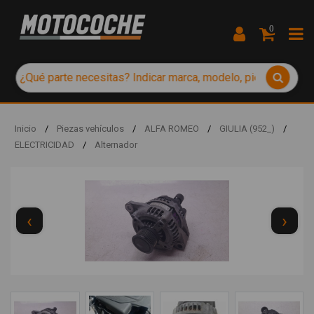
0
Inicio
/
Piezas vehículos
/
ALFA ROMEO
/
GIULIA (952_)
/
ELECTRICIDAD
/
Alternador
‹
›