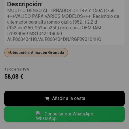
Descripción:
MODELO DENSO ALTERNADOR DE 14V Y 150A C758
+++VALIDO PARA VARIOS MODELOS+++. Recambio de
alternador para alfa romeo giulia (952_) 2.2 d
(952aem250, 952aea250) referencia OEM IAM
51929089 MS1042118660
ALF860404HQ/ALF860404DN/RGF090104HQ
Ubicación: Almacén Granada
48,00 €
Sin IVA
58,08 €
Añadir a la cesta
Consultar por WhatsApp