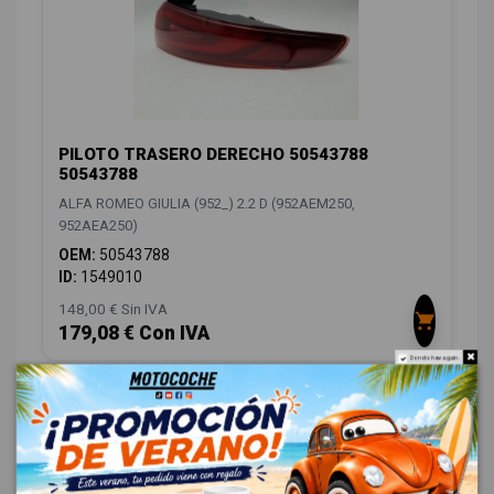
PILOTO TRASERO DERECHO 50543788
50543788
ALFA ROMEO GIULIA (952_) 2.2 D (952AEM250,
952AEA250)
OEM:
50543788
ID:
1549010
148,00 € Sin IVA
179,08 € Con IVA
Do not show again.