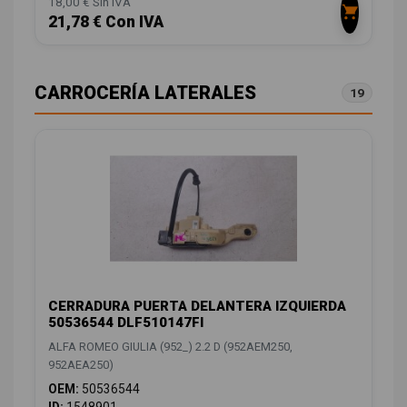
18,00 € Sin IVA
21,78 € Con IVA
CARROCERÍA LATERALES
19
CERRADURA PUERTA DELANTERA IZQUIERDA
50536544 DLF510147FI
ALFA ROMEO GIULIA (952_) 2.2 D (952AEM250,
952AEA250)
OEM:
50536544
ID:
1548901