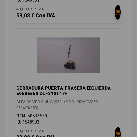
48,00 € Sin IVA
58,08 € Con IVA
CERRADURA PUERTA TRASERA IZQUIERDA
50536550 DLF310147FI
ALFA ROMEO GIULIA (952_) 2.2 D (952AEM250,
952AEA250)
OEM:
50536550
ID:
1548903
28,00 € Sin IVA