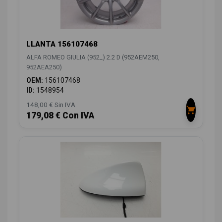
LLANTA 156107468
ALFA ROMEO GIULIA (952_) 2.2 D (952AEM250,
952AEA250)
OEM:
156107468
ID:
1548954
148,00 € Sin IVA
179,08 € Con IVA