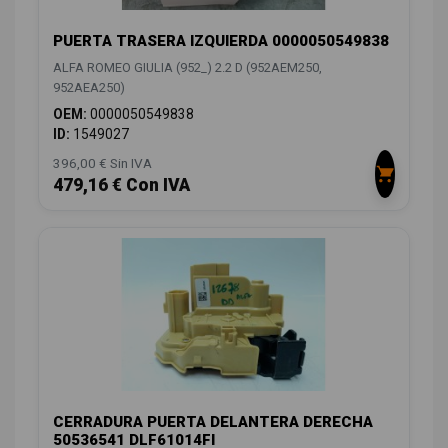
PUERTA TRASERA IZQUIERDA 0000050549838
ALFA ROMEO GIULIA (952_) 2.2 D (952AEM250,
952AEA250)
OEM:
0000050549838
ID:
1549027
396,00 € Sin IVA
479,16 € Con IVA
CERRADURA PUERTA DELANTERA DERECHA
50536541 DLF61014FI