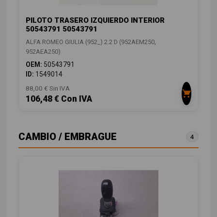
PILOTO TRASERO IZQUIERDO INTERIOR
50543791 50543791
ALFA ROMEO GIULIA (952_) 2.2 D (952AEM250,
952AEA250)
OEM:
50543791
ID:
1549014
88,00 € Sin IVA
106,48 € Con IVA
CAMBIO / EMBRAGUE
4