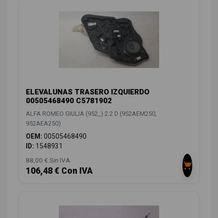
ELEVALUNAS TRASERO IZQUIERDO
00505468490 C5781902
ALFA ROMEO GIULIA (952_) 2.2 D (952AEM250,
952AEA250)
OEM:
00505468490
ID:
1548931
88,00 € Sin IVA
106,48 € Con IVA