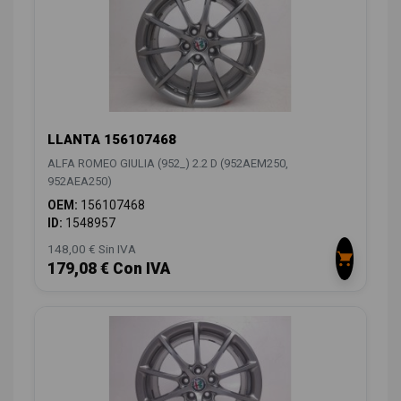
LLANTA 156107468
ALFA ROMEO GIULIA (952_) 2.2 D (952AEM250,
952AEA250)
OEM:
156107468
ID:
1548957
148,00 € Sin IVA
179,08 € Con IVA