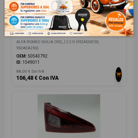
PILOTO TRASERO DERECHO INTERIOR
50543792
ALFA ROMEO GIULIA (952_) 2.2 D (952AEM250,
952AEA250)
OEM:
50543792
ID:
1549011
88,00 € Sin IVA
106,48 € Con IVA