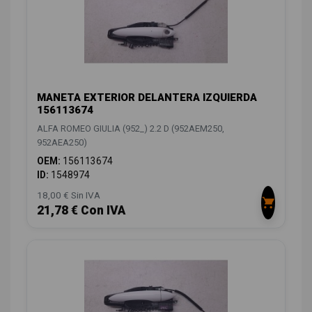
MANETA EXTERIOR DELANTERA IZQUIERDA
156113674
ALFA ROMEO GIULIA (952_) 2.2 D (952AEM250,
952AEA250)
OEM:
156113674
ID:
1548974
18,00 € Sin IVA
21,78 € Con IVA