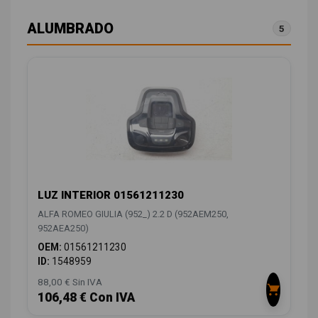
ALUMBRADO
5
LUZ INTERIOR 01561211230
ALFA ROMEO GIULIA (952_) 2.2 D (952AEM250,
952AEA250)
OEM:
01561211230
ID:
1548959
88,00 € Sin IVA
106,48 € Con IVA