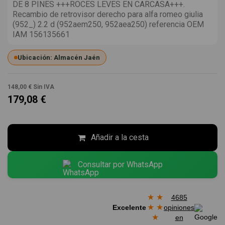
DE 8 PINES +++ROCES LEVES EN CARCASA+++.
Recambio de retrovisor derecho para alfa romeo giulia
(952_) 2.2 d (952aem250, 952aea250) referencia OEM
IAM 156135661
Ubicación: Almacén Jaén
148,00 €
Sin IVA
179,08 €
Añadir a la cesta
Consultar por WhatsApp
★
★
4685
★
★
Excelente
opiniones
★
en