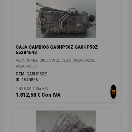
CAJA CAMBIOS GA8HP50Z GA8HP50Z
55284643
ALFA ROMEO GIULIA (952_) 2.2 D (952AEM250,
952AEA250)
OEM:
GA8HP50Z
ID:
1548886
1.498,00 € Sin IVA
1.812,58 € Con IVA