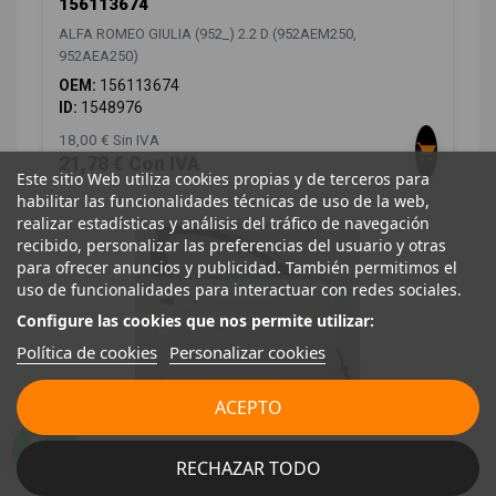
156113674
ALFA ROMEO GIULIA (952_) 2.2 D (952AEM250,
952AEA250)
OEM:
156113674
ID:
1548976
18,00 € Sin IVA
21,78 € Con IVA
Este sitio Web utiliza cookies propias y de terceros para
habilitar las funcionalidades técnicas de uso de la web,
realizar estadísticas y análisis del tráfico de navegación
recibido, personalizar las preferencias del usuario y otras
para ofrecer anuncios y publicidad. También permitimos el
uso de funcionalidades para interactuar con redes sociales.
Configure las cookies que nos permite utilizar:
Política de cookies
Personalizar cookies
ACEPTO
PUERTA DELANTERA DERECHA 50549818
ALFA ROMEO GIULIA (952_) 2.2 D (952AEM250,
RECHAZAR TODO
952AEA250)