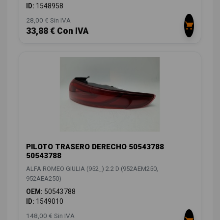
ID:
1548958
28,00 € Sin IVA
33,88 € Con IVA
PILOTO TRASERO DERECHO 50543788
50543788
ALFA ROMEO GIULIA (952_) 2.2 D (952AEM250,
952AEA250)
OEM:
50543788
ID:
1549010
148,00 € Sin IVA