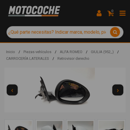
0
Inicio
/
Piezas vehículos
/
ALFA ROMEO
/
GIULIA (952_)
/
CARROCERÍA LATERALES
/
Retrovisor derecho
‹
›