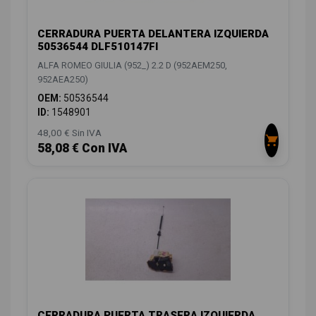
CERRADURA PUERTA DELANTERA IZQUIERDA
50536544 DLF510147FI
ALFA ROMEO GIULIA (952_) 2.2 D (952AEM250,
952AEA250)
OEM:
50536544
ID:
1548901
48,00 € Sin IVA
58,08 € Con IVA
CERRADURA PUERTA TRASERA IZQUIERDA