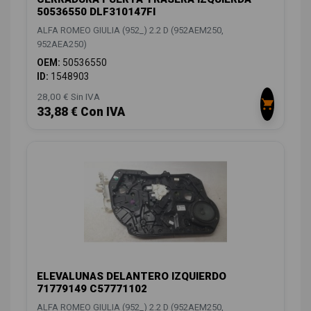
50536550 DLF310147FI
ALFA ROMEO GIULIA (952_) 2.2 D (952AEM250,
952AEA250)
OEM:
50536550
ID:
1548903
28,00 € Sin IVA
33,88 € Con IVA
ELEVALUNAS DELANTERO IZQUIERDO
71779149 C57771102
ALFA ROMEO GIULIA (952_) 2.2 D (952AEM250,