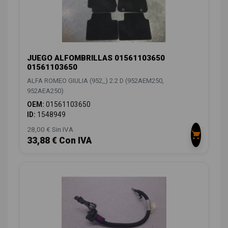
JUEGO ALFOMBRILLAS 01561103650
01561103650
ALFA ROMEO GIULIA (952_) 2.2 D (952AEM250,
952AEA250)
OEM:
01561103650
ID:
1548949
28,00 € Sin IVA
33,88 € Con IVA