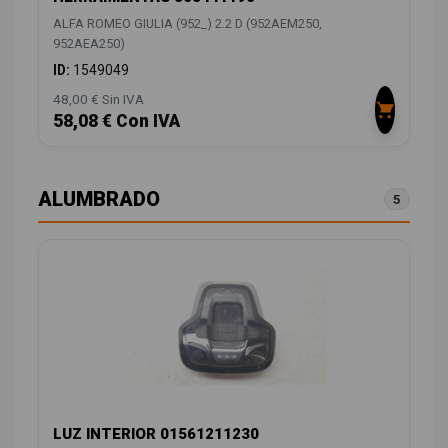
ALFA ROMEO GIULIA (952_) 2.2 D (952AEM250,
952AEA250)
ID:
1549049
48,00 € Sin IVA
58,08 € Con IVA
ALUMBRADO
5
LUZ INTERIOR 01561211230