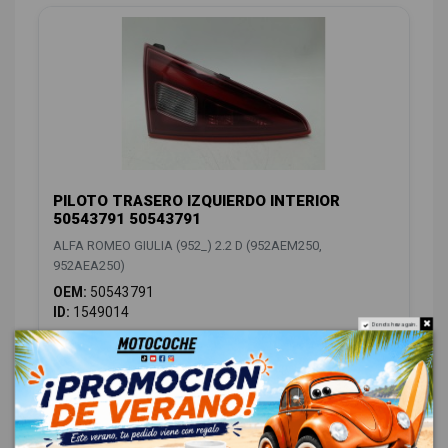
PILOTO TRASERO IZQUIERDO INTERIOR
50543791 50543791
ALFA ROMEO GIULIA (952_) 2.2 D (952AEM250,
952AEA250)
OEM:
50543791
ID:
1549014
Do not show again.
88,00 € Sin IVA
106,48 € Con IVA
CAMBIO / EMBRAGUE
4