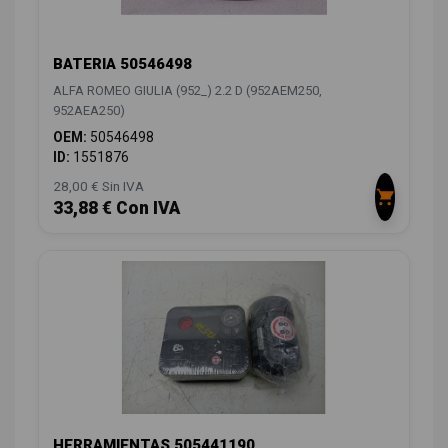
BATERIA 50546498
ALFA ROMEO GIULIA (952_) 2.2 D (952AEM250,
952AEA250)
OEM:
50546498
ID:
1551876
28,00 € Sin IVA
33,88 € Con IVA
HERRAMIENTAS 505441190