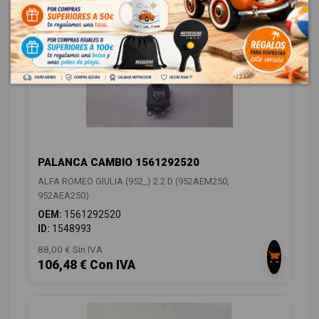
PALANCA CAMBIO 1561292520
ALFA ROMEO GIULIA (952_) 2.2 D (952AEM250,
952AEA250)
OEM:
1561292520
ID:
1548993
88,00 € Sin IVA
106,48 € Con IVA