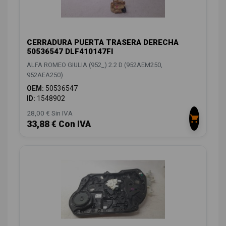
CERRADURA PUERTA TRASERA DERECHA
50536547 DLF410147FI
ALFA ROMEO GIULIA (952_) 2.2 D (952AEM250,
952AEA250)
OEM:
50536547
ID:
1548902
28,00 € Sin IVA
33,88 € Con IVA