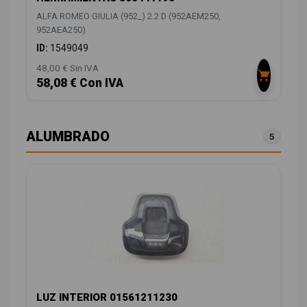
ALFA ROMEO GIULIA (952_) 2.2 D (952AEM250,
952AEA250)
ID:
1549049
48,00 € Sin IVA
58,08 € Con IVA
ALUMBRADO
5
LUZ INTERIOR 01561211230