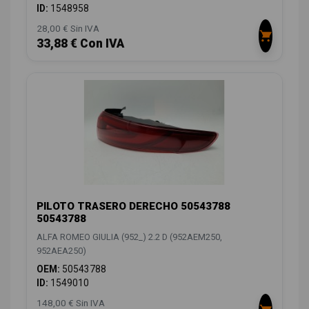
ID:
1548958
28,00 € Sin IVA
33,88 € Con IVA
PILOTO TRASERO DERECHO 50543788
50543788
ALFA ROMEO GIULIA (952_) 2.2 D (952AEM250,
952AEA250)
OEM:
50543788
ID:
1549010
148,00 € Sin IVA