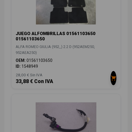
JUEGO ALFOMBRILLAS 01561103650
01561103650
ALFA ROMEO GIULIA (952_) 2.2 D (952AEM250,
952AEA250)
OEM:
01561103650
ID:
1548949
28,00 € Sin IVA
33,88 € Con IVA