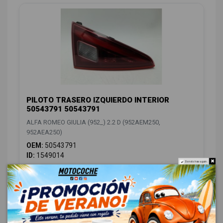
PILOTO TRASERO IZQUIERDO INTERIOR
50543791 50543791
ALFA ROMEO GIULIA (952_) 2.2 D (952AEM250,
952AEA250)
OEM:
50543791
ID:
1549014
Do not show again.
88,00 € Sin IVA
106,48 € Con IVA
CAMBIO / EMBRAGUE
4