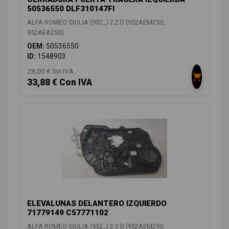
50536550 DLF310147FI
ALFA ROMEO GIULIA (952_) 2.2 D (952AEM250,
952AEA250)
OEM:
50536550
ID:
1548903
28,00 € Sin IVA
33,88 € Con IVA
ELEVALUNAS DELANTERO IZQUIERDO
71779149 C57771102
ALFA ROMEO GIULIA (952_) 2.2 D (952AEM250,