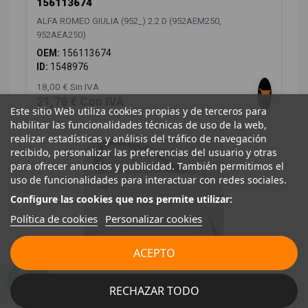
156113674
ALFA ROMEO GIULIA (952_) 2.2 D (952AEM250,
952AEA250)
OEM:
156113674
ID:
1548976
18,00 € Sin IVA
21,78 € Con IVA
Este sitio Web utiliza cookies propias y de terceros para
habilitar las funcionalidades técnicas de uso de la web,
realizar estadísticas y análisis del tráfico de navegación
recibido, personalizar las preferencias del usuario y otras
para ofrecer anuncios y publicidad. También permitimos el
uso de funcionalidades para interactuar con redes sociales.
Configure las cookies que nos permite utilizar:
Política de cookies
Personalizar cookies
ACEPTO
PUERTA DELANTERA DERECHA 50549818
ALFA ROMEO GIULIA (952_) 2.2 D (952AEM250,
RECHAZAR TODO
952AEA250)