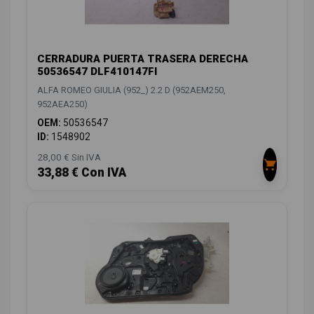
CERRADURA PUERTA TRASERA DERECHA
50536547 DLF410147FI
ALFA ROMEO GIULIA (952_) 2.2 D (952AEM250,
952AEA250)
OEM:
50536547
ID:
1548902
28,00 € Sin IVA
33,88 € Con IVA