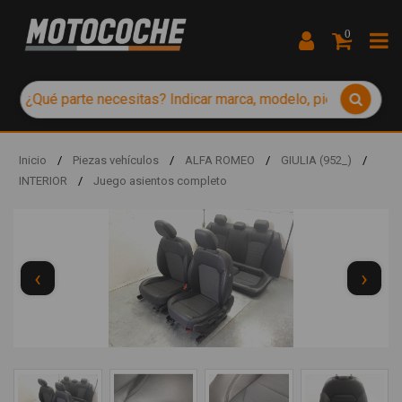
0
Inicio
/
Piezas vehículos
/
ALFA ROMEO
/
GIULIA (952_)
/
INTERIOR
/
Juego asientos completo
‹
›