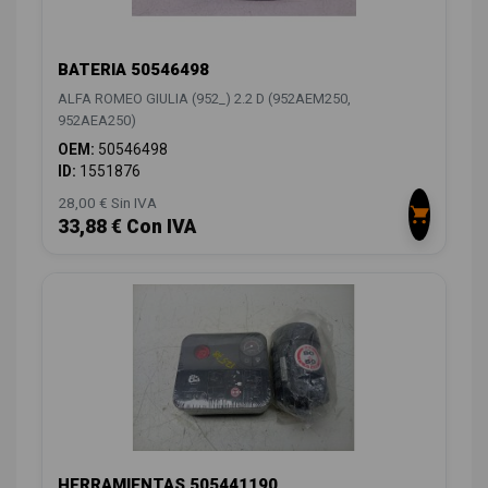
BATERIA 50546498
ALFA ROMEO GIULIA (952_) 2.2 D (952AEM250,
952AEA250)
OEM:
50546498
ID:
1551876
28,00 € Sin IVA
33,88 € Con IVA
HERRAMIENTAS 505441190