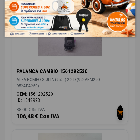
PALANCA CAMBIO 1561292520
ALFA ROMEO GIULIA (952_) 2.2 D (952AEM250,
952AEA250)
OEM:
1561292520
ID:
1548993
88,00 € Sin IVA
106,48 € Con IVA