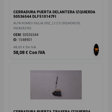
CERRADURA PUERTA DELANTERA IZQUIERDA
50536544 DLF510147FI
ALFA ROMEO GIULIA (952_) 2.2 D (952AEM250,
952AEA250)
OEM:
50536544
ID:
1548901
48,00 € Sin IVA
58,08 € Con IVA
CERRADURA PUERTA TRASERA IZQUIERDA