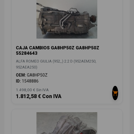
CAJA CAMBIOS GA8HP50Z GA8HP50Z
55284643
ALFA ROMEO GIULIA (952_) 2.2 D (952AEM250,
952AEA250)
OEM:
GA8HP50Z
ID:
1548886
1.498,00 € Sin IVA
1.812,58 € Con IVA