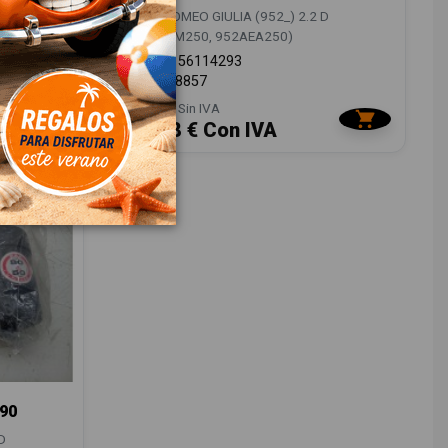
D
ALFA ROMEO GIULIA (952_) 2.2 D
(952AEM250, 952AEA250)
OEM:
156114293
ID:
1548857
48,00 € Sin IVA
58,08 € Con IVA
90
D