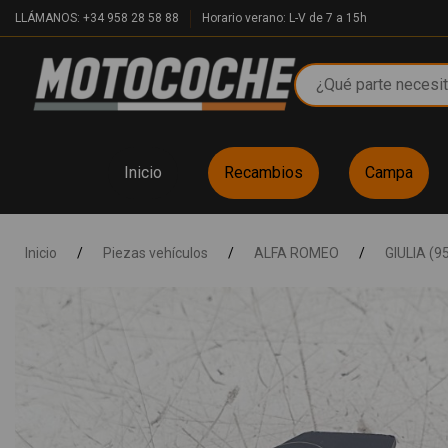
LLÁMANOS: +34 958 28 58 88
Horario verano: L-V de 7 a 15h
Inicio
Recambios
Campa
Inicio
/
Piezas vehículos
/
ALFA ROMEO
/
GIULIA (9