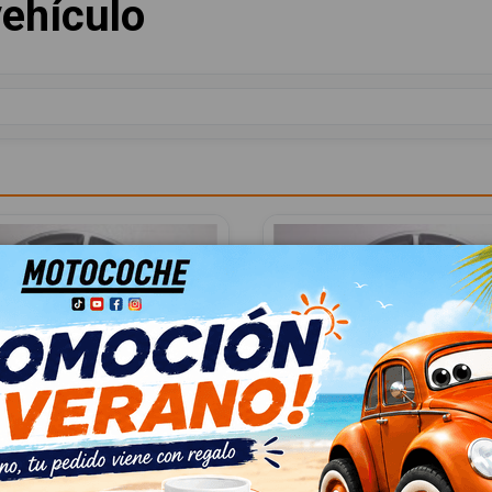
ehículo
156107468
LLANTA 156107468