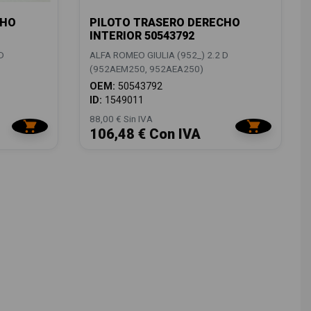
CHO
PILOTO TRASERO DERECHO
INTERIOR 50543792
D
ALFA ROMEO GIULIA (952_) 2.2 D
(952AEM250, 952AEA250)
OEM:
50543792
ID:
1549011
88,00 € Sin IVA
106,48 € Con IVA