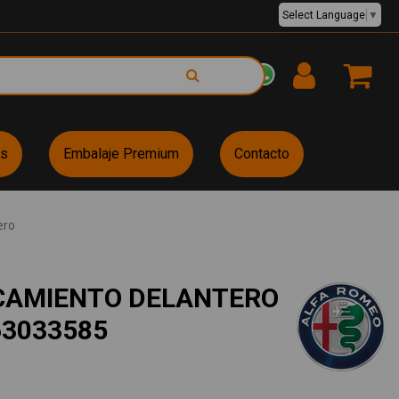
Select Language
▼
EUR €
es
Embalaje Premium
Contacto
ero
CAMIENTO DELANTERO
63033585