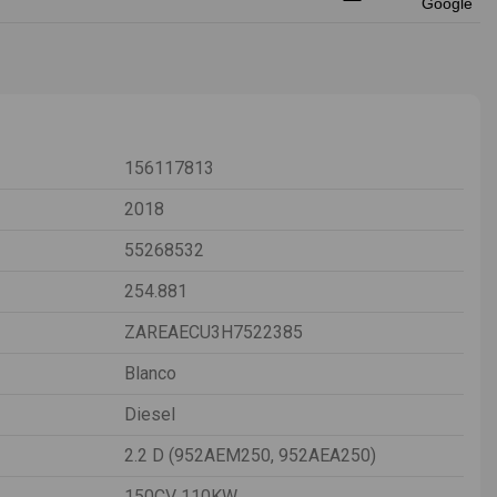
156117813
2018
55268532
254.881
ZAREAECU3H7522385
Blanco
Diesel
2.2 D (952AEM250, 952AEA250)
150CV 110KW