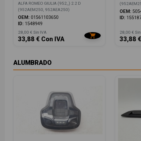
ALFA ROMEO GIULIA (952_) 2.2 D
(952AEM25
(952AEM250, 952AEA250)
OEM:
505
OEM:
01561103650
ID:
15518
ID:
1548949
28,00 € Sin IVA
28,00 € Sin
33,88 € Con IVA
33,88 
ALUMBRADO