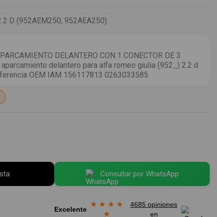
2.2 D (952AEM250, 952AEA250)
PARCAMIENTO DELANTERO CON 1 CONECTOR DE 3
parcamiento delantero para alfa romeo giulia (952_) 2.2 d
eferencia OEM IAM 156117813 0263033585
esta
Consultar por WhatsApp
★
★
★
★
4685 opiniones
Excelente
★
en