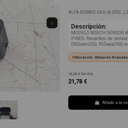
ALFA ROMEO GIULIA (952_) 
›
Descripción:
MODELO BOSCH SENSOR A
PINES. Recambio de sensor a
(952aem250, 952aea250) r
Ubicación: Almacén Granada
18,00 €
Sin IVA
21,78 €
Añadir a la c