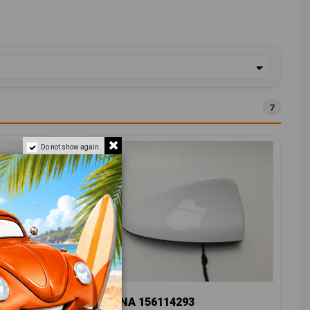
7
Do not show again.
ANTENA 156114293