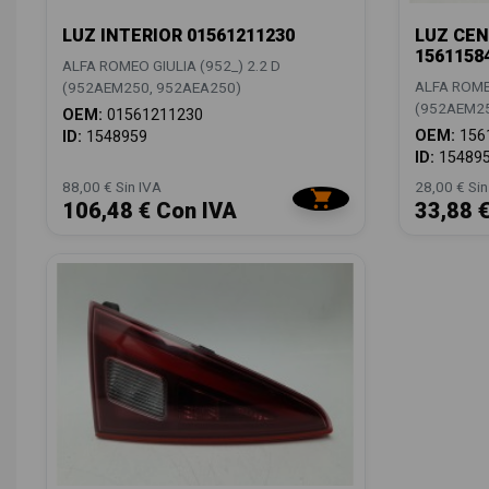
LUZ INTERIOR 01561211230
LUZ CEN
1561158
ALFA ROMEO GIULIA (952_) 2.2 D
ALFA ROMEO
(952AEM250, 952AEA250)
(952AEM25
OEM:
01561211230
OEM:
156
ID:
1548959
ID:
15489
88,00 € Sin IVA
28,00 € Sin
106,48 € Con IVA
33,88 