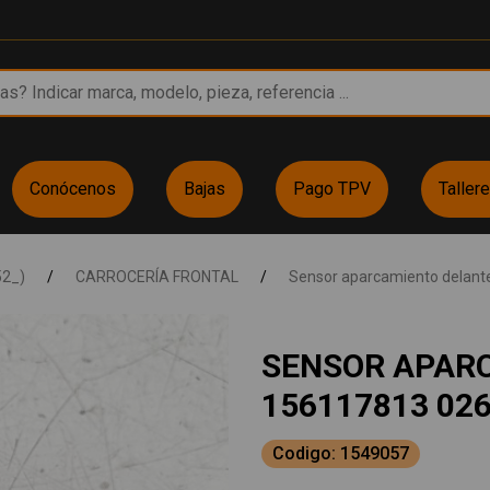
Conócenos
Bajas
Pago TPV
Taller
52_)
/
CARROCERÍA FRONTAL
/
Sensor aparcamiento delant
SENSOR APAR
156117813 02
Codigo: 1549057