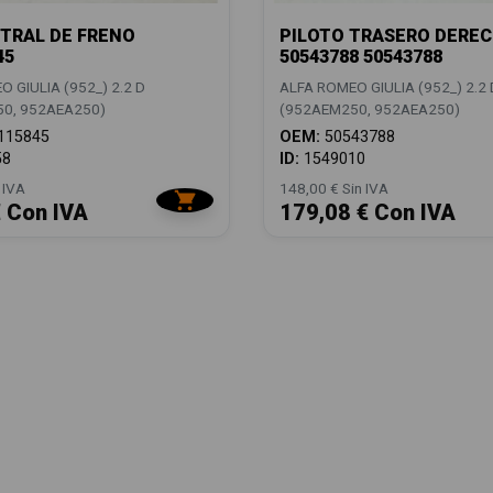
TRAL DE FRENO
PILOTO TRASERO DERE
45
50543788 50543788
 GIULIA (952_) 2.2 D
ALFA ROMEO GIULIA (952_) 2.2 
0, 952AEA250)
(952AEM250, 952AEA250)
115845
OEM:
50543788
58
ID:
1549010
 IVA
148,00 € Sin IVA
€ Con IVA
179,08 € Con IVA