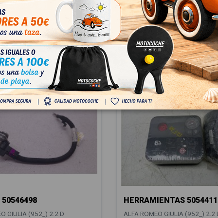
 GIULIA (952_) 2.2 D
ALFA ROMEO GIULIA (952_) 2.2 
0, 952AEA250)
(952AEM250, 952AEA250)
107468
OEM:
156107468
57
ID:
1548954
n IVA
148,00 € Sin IVA
 € Con IVA
179,08 € Con IVA
 50546498
HERRAMIENTAS 5054411
 GIULIA (952_) 2.2 D
ALFA ROMEO GIULIA (952_) 2.2 