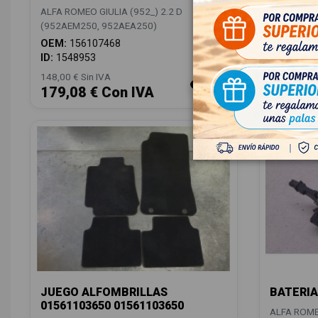
ALFA ROMEO GIULIA (952_) 2.2 D
ALFA ROMEO
(952AEM250, 952AEA250)
(952AEM25
OEM:
156107468
OEM:
156
ID:
1548953
ID:
15489
148,00 € Sin IVA
148,00 € Si
179,08 € Con IVA
179,08
JUEGO ALFOMBRILLAS
BATERIA
01561103650 01561103650
ALFA ROMEO