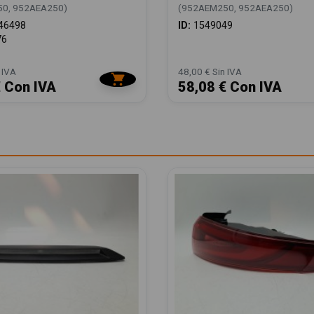
0, 952AEA250)
(952AEM250, 952AEA250)
46498
ID:
1549049
76
 IVA
48,00 € Sin IVA
€ Con IVA
58,08 € Con IVA