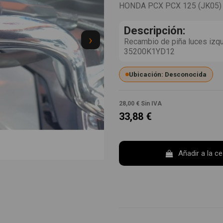
HONDA PCX PCX 125 (JK05)
Descripción:
›
Recambio de piña luces izqu
35200K1YD12
Ubicación: Desconocida
28,00 €
Sin IVA
33,88 €
Añadir a la c