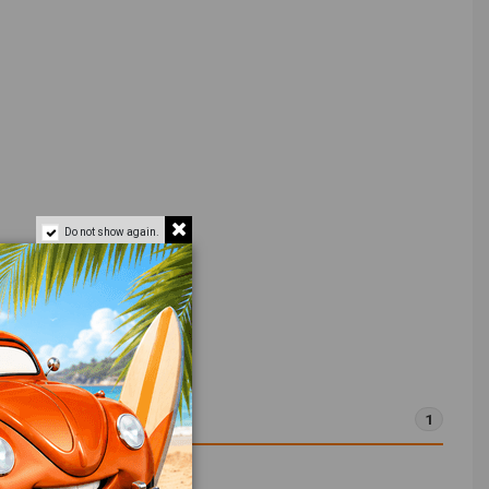
Do not show again.
1