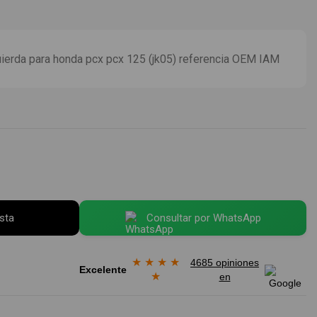
ierda para honda pcx pcx 125 (jk05) referencia OEM IAM
esta
Consultar por WhatsApp
★
★
★
★
4685 opiniones
Excelente
★
en