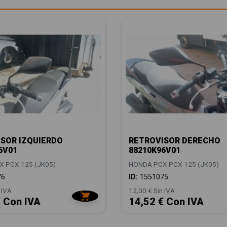
SOR IZQUIERDO
RETROVISOR DERECHO
6V01
88210K96V01
 PCX 125 (JK05)
HONDA PCX PCX 125 (JK05)
76
ID:
1551075
 IVA
12,00 € Sin IVA
€ Con IVA
14,52 € Con IVA