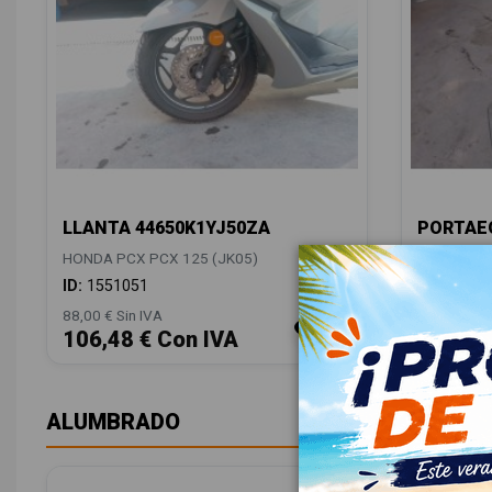
LLANTA 44650K1YJ50ZA
PORTAEQ
HONDA PCX PCX 125 (JK05)
HONDA PCX
ID:
1551051
ID:
15510
88,00 € Sin IVA
48,00 € Sin
106,48 € Con IVA
58,08 
ALUMBRADO