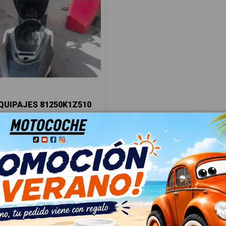
UIPAJES 81250K1Z510
 PCX 125 (JK05)
91
 IVA
€ Con IVA