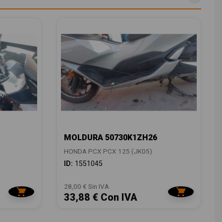
MOLDURA 50730K1ZH26
HONDA PCX PCX 125 (JK05)
ID:
1551045
28,00 € Sin IVA
33,88 € Con IVA