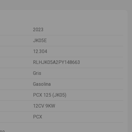
2023
JK05E
12.304
RLHJK05A2PY148663
Gris
Gasolina
PCX 125 (JK05)
12CV 9KW
PCX