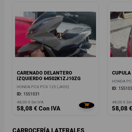
CARENADO DELANTERO
CUPULA 
IZQUIERDO 64502K1ZJ10ZG
HONDA PCX
HONDA PCX PCX 125 (JK05)
ID:
15510
ID:
1551031
48,00 € Sin IVA
48,00 € Sin
58,08 € Con IVA
58,08 
CARROCERÍA LATERALES