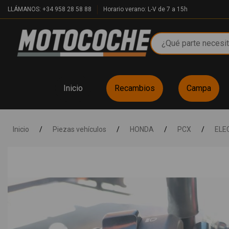
LLÁMANOS: +34 958 28 58 88
Horario verano: L-V de 7 a 15h
Inicio
Recambios
Campa
Inicio
/
Piezas vehículos
/
HONDA
/
PCX
/
ELE