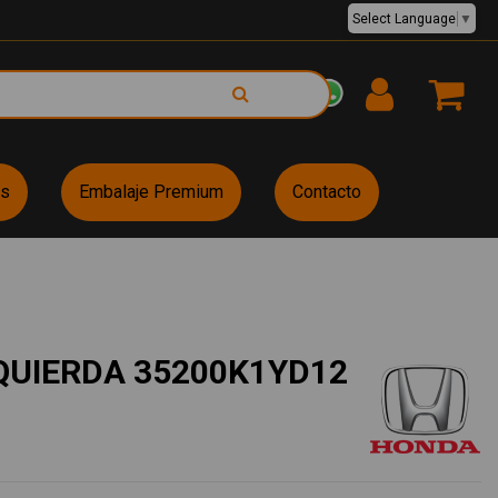
Select Language
▼
EUR €
es
Embalaje Premium
Contacto
ZQUIERDA 35200K1YD12