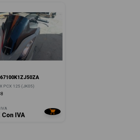
67100K1ZJ50ZA
 PCX 125 (JK05)
38
 IVA
€ Con IVA