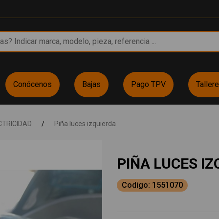
Conócenos
Bajas
Pago TPV
Taller
CTRICIDAD
/
Piña luces izquierda
PIÑA LUCES I
Codigo: 1551070