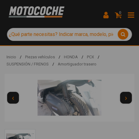
0
Inicio
/
Piezas vehículos
/
HONDA
/
PCX
/
SUSPENSIÓN / FRENOS
/
Amortiguador trasero
‹
›