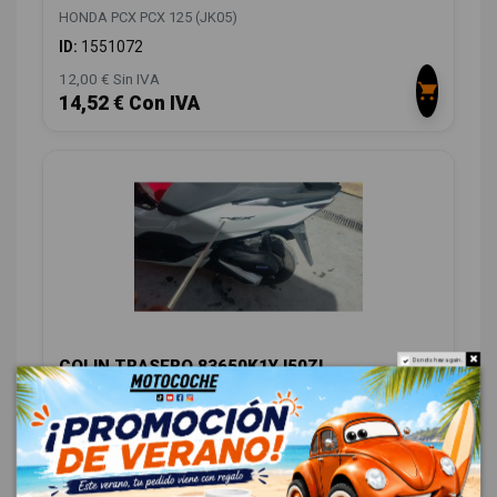
HONDA PCX PCX 125 (JK05)
ID:
1551072
12,00 € Sin IVA
14,52 € Con IVA
COLIN TRASERO 83650K1YJ50ZL
Do not show again.
HONDA PCX PCX 125 (JK05)
ID:
1551089
28,00 € Sin IVA
33,88 € Con IVA