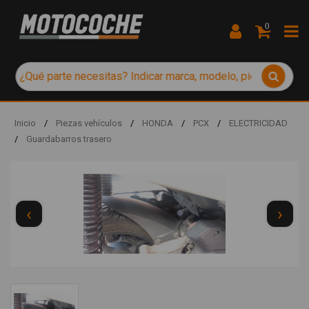
0
Inicio
/
Piezas vehículos
/
HONDA
/
PCX
/
ELECTRICIDAD
/
Guardabarros trasero
‹
›