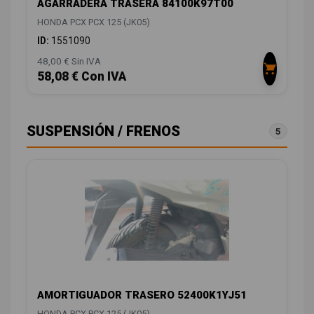
AGARRADERA TRASERA 84100K97T00
HONDA PCX PCX 125 (JK05)
ID:
1551090
48,00 € Sin IVA
58,08 € Con IVA
SUSPENSIÓN / FRENOS
5
AMORTIGUADOR TRASERO 52400K1YJ51
HONDA PCX PCX 125 (JK05)