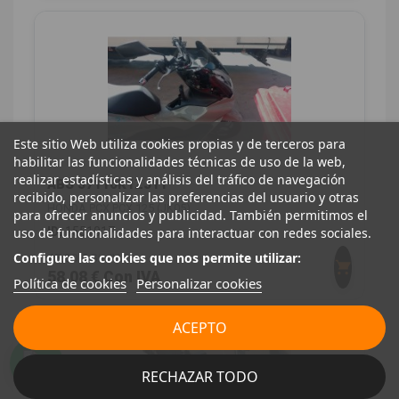
Este sitio Web utiliza cookies propias y de terceros para
habilitar las funcionalidades técnicas de uso de la web,
realizar estadísticas y análisis del tráfico de navegación
ABS 57110K1ZJ11
recibido, personalizar las preferencias del usuario y otras
HONDA PCX PCX 125 (JK05)
para ofrecer anuncios y publicidad. También permitimos el
ID:
1551017
uso de funcionalidades para interactuar con redes sociales.
Configure las cookies que nos permite utilizar:
48,00 € Sin IVA
58,08 € Con IVA
Política de cookies
Personalizar cookies
ACEPTO
RECHAZAR TODO