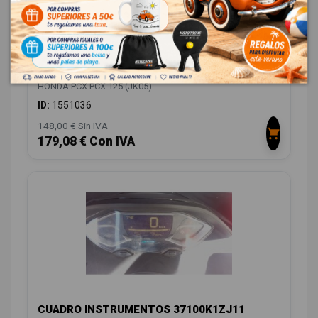
CONMUTADOR DE ARRANQUE 35100K1ZJ11
HONDA PCX PCX 125 (JK05)
ID:
1551036
148,00 € Sin IVA
179,08 € Con IVA
CUADRO INSTRUMENTOS 37100K1ZJ11