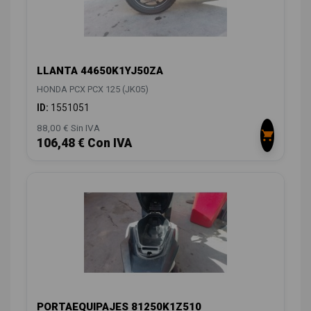
LLANTA 44650K1YJ50ZA
HONDA PCX PCX 125 (JK05)
ID:
1551051
88,00 € Sin IVA
106,48 € Con IVA
PORTAEQUIPAJES 81250K1Z510