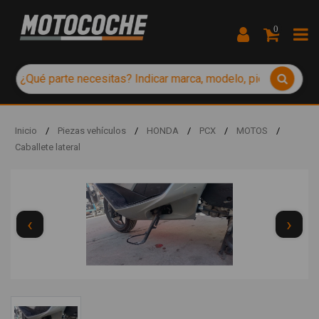
0
Inicio
/
Piezas vehículos
/
HONDA
/
PCX
/
MOTOS
/
Caballete lateral
‹
›