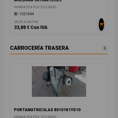
MOLDURA 50730K1ZH25
HONDA PCX PCX 125 (JK05)
ID:
1551044
28,00 € Sin IVA
33,88 € Con IVA
CARROCERÍA TRASERA
2
PORTAMATRICULAS 80101K1YD10
HONDA PCX PCX 125 (JK05)