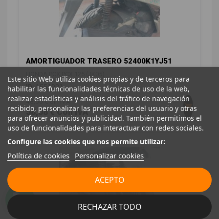
AMORTIGUADOR TRASERO 52400K1YJ51
HONDA PCX PCX 125 (JK05)
Este sitio Web utiliza cookies propias y de terceros para
ID:
1551021
habilitar las funcionalidades técnicas de uso de la web,
realizar estadísticas y análisis del tráfico de navegación
48,00 € Sin IVA
recibido, personalizar las preferencias del usuario y otras
58,08 € Con IVA
para ofrecer anuncios y publicidad. También permitimos el
uso de funcionalidades para interactuar con redes sociales.
Configure las cookies que nos permite utilizar:
Política de cookies
Personalizar cookies
ACEPTO
RECHAZAR TODO