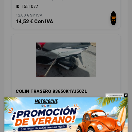
ID:
1551072
12,00 € Sin IVA
14,52 € Con IVA
COLIN TRASERO 83650K1YJ50ZL
Do not show again.
HONDA PCX PCX 125 (JK05)
ID:
1551089
28,00 € Sin IVA
33,88 € Con IVA