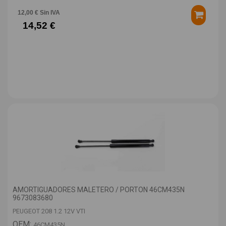
12,00 € Sin IVA
14,52 €
AMORTIGUADORES MALETERO / PORTON 46CM435N
9673083680
PEUGEOT 208 1.2 12V VTI
OEM:
46CM435N