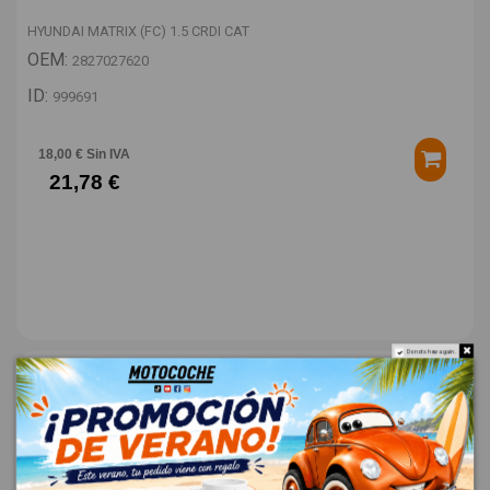
HYUNDAI MATRIX (FC) 1.5 CRDI CAT
OEM:
2827027620
ID:
999691
18,00 € Sin IVA
21,78 €
Do not show again.