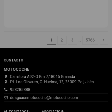
1
2
3
…
5766
CONTACTO
MOTOCOCHE
Carretera A92-G Km 7,18015 Granada
P.I. Los Olivares, C. Huelma, 12, 23009 Pol, Jaén
958285888
desguacemotocoche@motocoche.com
AUTORIZADOS: ASOCIACIÓN: