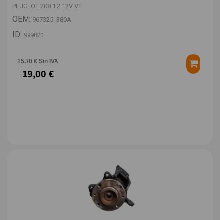
PEUGEOT 208 1.2 12V VTI
OEM:
9673251380A
ID:
999821
15,70 € Sin IVA
19,00 €