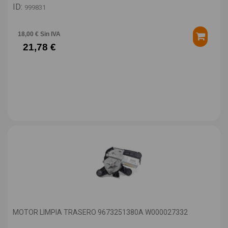
ID:
999831
18,00 € Sin IVA
21,78 €
MOTOR LIMPIA TRASERO 9673251380A W000027332