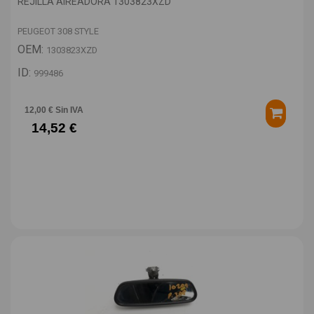
REJILLA AIREADORA 1303823XZD
PEUGEOT 308 STYLE
OEM:
1303823XZD
ID:
999486
12,00 € Sin IVA
14,52 €