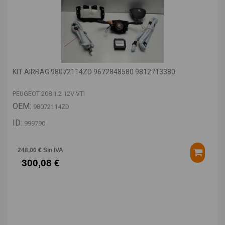
KIT AIRBAG 98072114ZD 9672848580 9812713380
PEUGEOT 208 1.2 12V VTI
OEM:
98072114ZD
ID:
999790
248,00 € Sin IVA
300,08 €