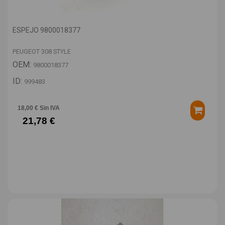
ESPEJO 9800018377
PEUGEOT 308 STYLE
OEM:
9800018377
ID:
999483
18,00 € Sin IVA
21,78 €