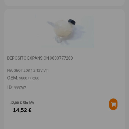
DEPOSITO EXPANSION 9800777280
PEUGEOT 208 1.2 12V VTI
OEM:
9800777280
ID:
999767
12,00 € Sin IVA
14,52 €