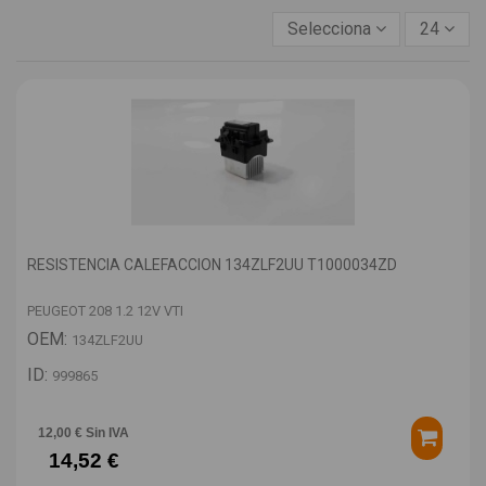
Selecciona
24
RESISTENCIA CALEFACCION 134ZLF2UU T1000034ZD
PEUGEOT 208 1.2 12V VTI
OEM:
134ZLF2UU
ID:
999865
12,00 € Sin IVA
14,52 €