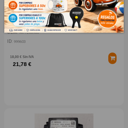
TAPA EXTERIOR COMBUSTIBLE 9677268980
PEUGEOT 308 STYLE
OEM:
9677268980
ID:
999603
18,00 € Sin IVA
21,78 €