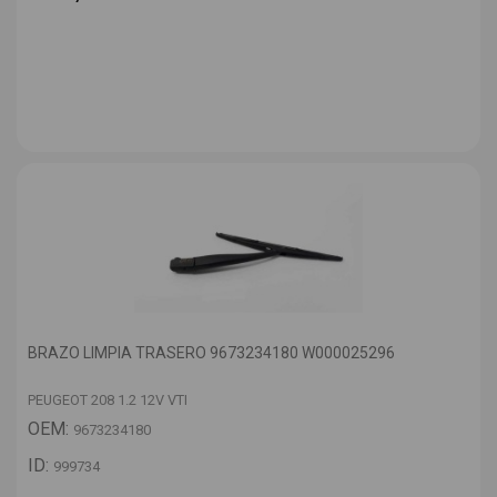
BRAZO LIMPIA TRASERO 9673234180 W000025296
PEUGEOT 208 1.2 12V VTI
OEM:
9673234180
ID:
999734