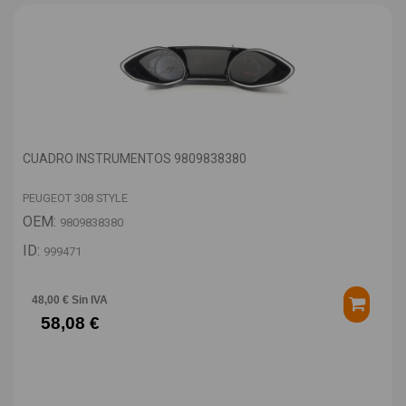
CUADRO INSTRUMENTOS 9809838380
PEUGEOT 308 STYLE
OEM:
9809838380
ID:
999471
48,00 € Sin IVA
58,08 €