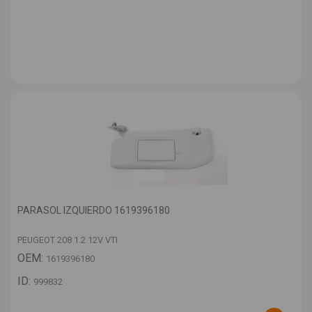
PARASOL IZQUIERDO 1619396180
PEUGEOT 208 1.2 12V VTI
OEM:
1619396180
ID:
999832