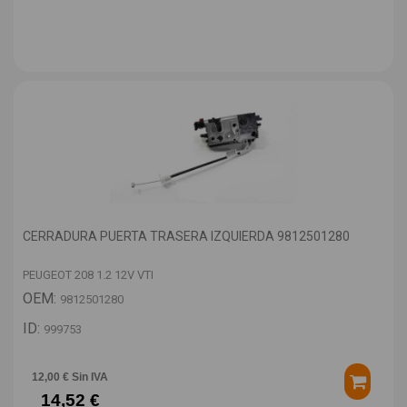
CERRADURA PUERTA TRASERA IZQUIERDA 9812501280
PEUGEOT 208 1.2 12V VTI
OEM:
9812501280
ID:
999753
12,00 € Sin IVA
14,52 €