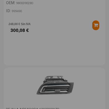
OEM:
9800390280
ID:
999490
248,00 € Sin IVA
300,08 €