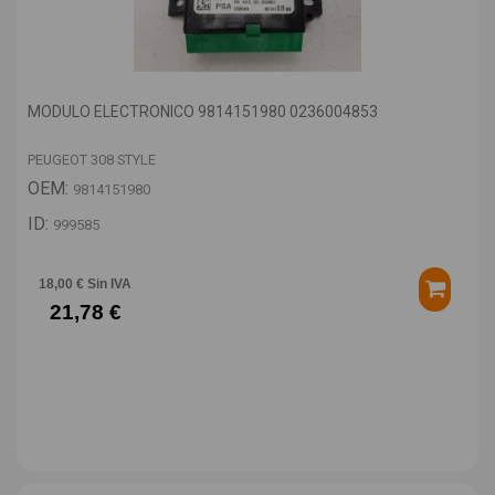
MODULO ELECTRONICO 9814151980 0236004853
PEUGEOT 308 STYLE
OEM:
9814151980
ID:
999585
18,00 € Sin IVA
21,78 €