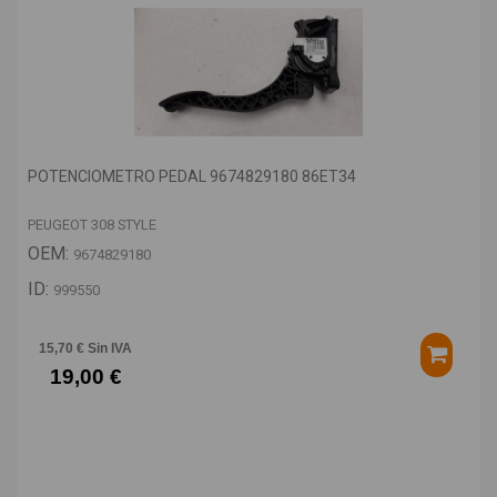
POTENCIOMETRO PEDAL 9674829180 86ET34
PEUGEOT 308 STYLE
OEM:
9674829180
ID:
999550
15,70 € Sin IVA
19,00 €