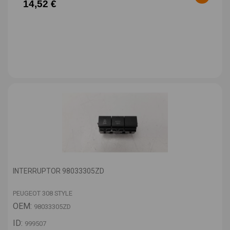
14,52 €
INTERRUPTOR 98033305ZD
PEUGEOT 308 STYLE
OEM:
98033305ZD
ID:
999507