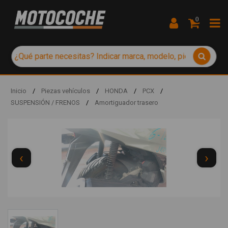
0
Inicio
/
Piezas vehículos
/
HONDA
/
PCX
/
SUSPENSIÓN / FRENOS
/
Amortiguador trasero
‹
›