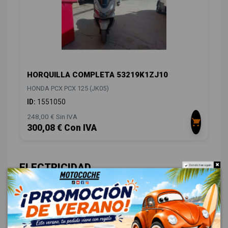
HORQUILLA COMPLETA 53219K1ZJ10
HONDA PCX PCX 125 (JK05)
ID:
1551050
248,00 € Sin IVA
300,08 € Con IVA
ELECTRICIDAD
5
Do not show again.