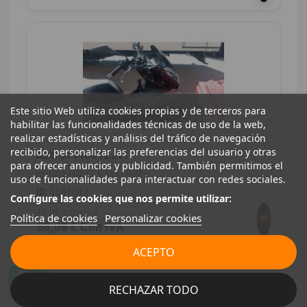
Este sitio Web utiliza cookies propias y de terceros para
habilitar las funcionalidades técnicas de uso de la web,
realizar estadísticas y análisis del tráfico de navegación
recibido, personalizar las preferencias del usuario y otras
ABS 57110K1ZJ11
para ofrecer anuncios y publicidad. También permitimos el
HONDA PCX PCX 125 (JK05)
uso de funcionalidades para interactuar con redes sociales.
ID:
1551017
Configure las cookies que nos permite utilizar:
48,00 € Sin IVA
Política de cookies
Personalizar cookies
58,08 € Con IVA
ACEPTO
RECHAZAR TODO