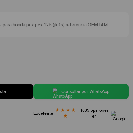
s para honda pcx pcx 125 (jk05) referencia OEM IAM
esta
Consultar por WhatsApp
★
★
★
★
4685 opiniones
Excelente
★
en