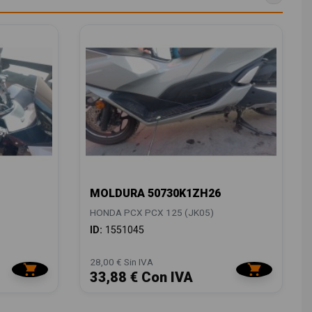
MOLDURA 50730K1ZH26
HONDA PCX PCX 125 (JK05)
ID:
1551045
28,00 € Sin IVA
33,88 € Con IVA