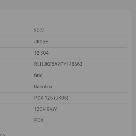
2023
JK05E
12.304
RLHJK05A2PY148663
Gris
Gasolina
PCX 125 (JK05)
12CV 9KW
PCX