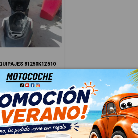
UIPAJES 81250K1Z510
 PCX 125 (JK05)
91
 IVA
€ Con IVA