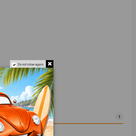
Do not show again.
1