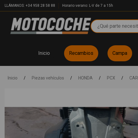
LLÁMANOS: +34 958 28 58 88
Horario verano: L-V de 7 a 15h
Inicio
Recambios
Campa
Inicio
/
Piezas vehículos
/
HONDA
/
PCX
/
CAR