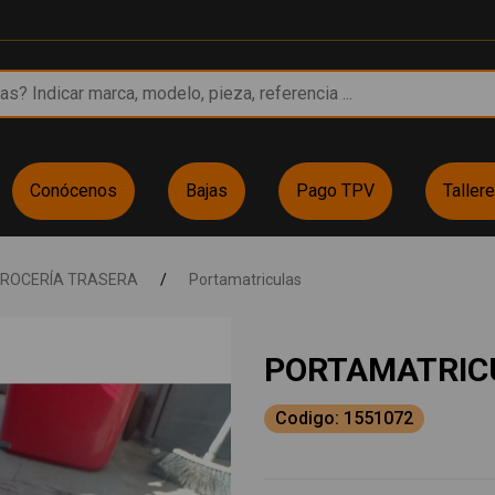
Conócenos
Bajas
Pago TPV
Taller
ROCERÍA TRASERA
/
Portamatriculas
PORTAMATRIC
Codigo: 1551072