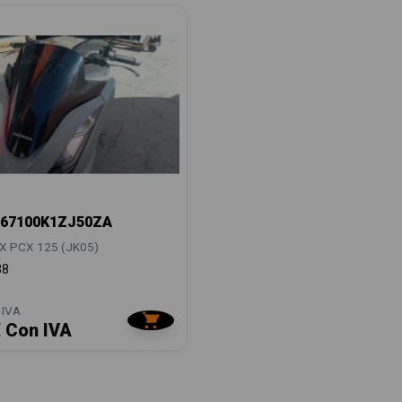
67100K1ZJ50ZA
 PCX 125 (JK05)
38
 IVA
€ Con IVA