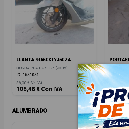
LLANTA 44650K1YJ50ZA
PORTAEQ
HONDA PCX PCX 125 (JK05)
HONDA PCX
ID:
1551051
ID:
15510
88,00 € Sin IVA
48,00 € Sin
106,48 € Con IVA
58,08 
ALUMBRADO