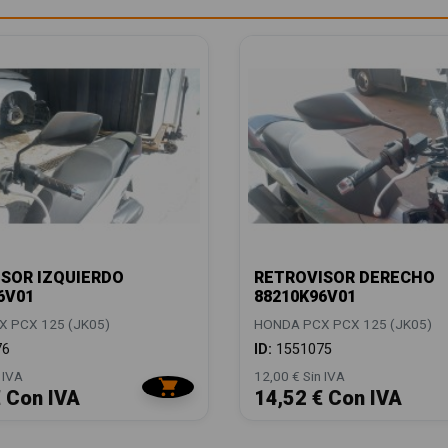
SOR IZQUIERDO
RETROVISOR DERECHO
6V01
88210K96V01
 PCX 125 (JK05)
HONDA PCX PCX 125 (JK05)
76
ID:
1551075
 IVA
12,00 € Sin IVA
€ Con IVA
14,52 € Con IVA