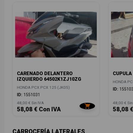
CARENADO DELANTERO
CUPULA 
IZQUIERDO 64502K1ZJ10ZG
HONDA PCX
HONDA PCX PCX 125 (JK05)
ID:
15510
ID:
1551031
48,00 € Sin IVA
48,00 € Sin
58,08 € Con IVA
58,08 
CARROCERÍA LATERALES