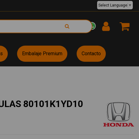
Select Language
▼
EUR €
es
Embalaje Premium
Contacto
ULAS 80101K1YD10