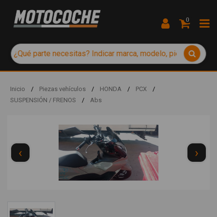
0
Inicio
/
Piezas vehículos
/
HONDA
/
PCX
/
SUSPENSIÓN / FRENOS
/
Abs
‹
›