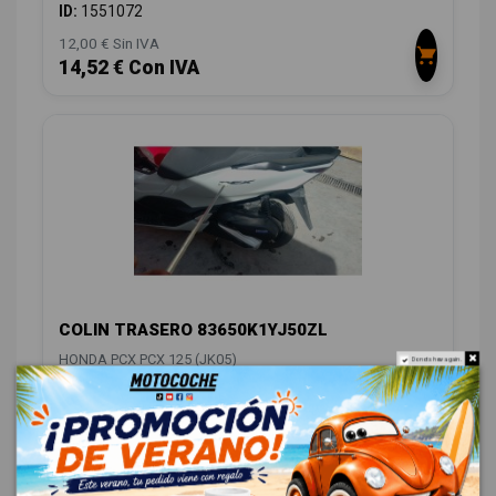
ID:
1551072
12,00 € Sin IVA
14,52 € Con IVA
COLIN TRASERO 83650K1YJ50ZL
HONDA PCX PCX 125 (JK05)
Do not show again.
ID:
1551089
28,00 € Sin IVA
33,88 € Con IVA