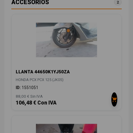
ACCESORIOS
2
LLANTA 44650K1YJ50ZA
HONDA PCX PCX 125 (JK05)
ID:
1551051
88,00 € Sin IVA
106,48 € Con IVA