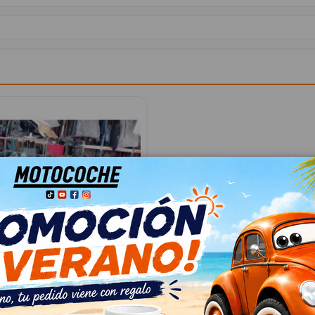
 5Q0035507N
07N
N PASSAT B8 (3G2, CB2) 2.0