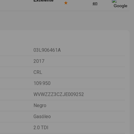
★
en
03L906461A
2017
CRL
109.950
WVWZZZ3CZJE009252
Negro
Gasóleo
2.0 TDI