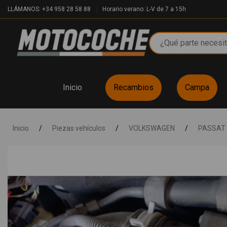
LLÁMANOS: +34 958 28 58 88
Horario verano: L-V de 7 a 15h
Inicio
Recambios
Campa
Inicio
/
Piezas vehículos
/
VOLKSWAGEN
/
PASSAT 