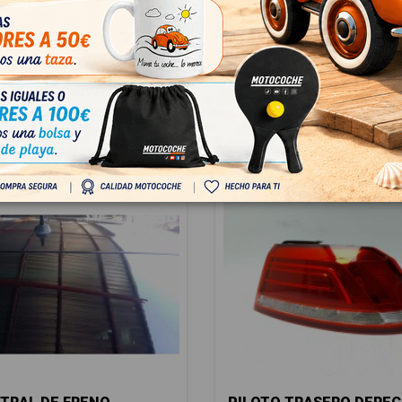
035507N
04
 IVA
€ Con IVA