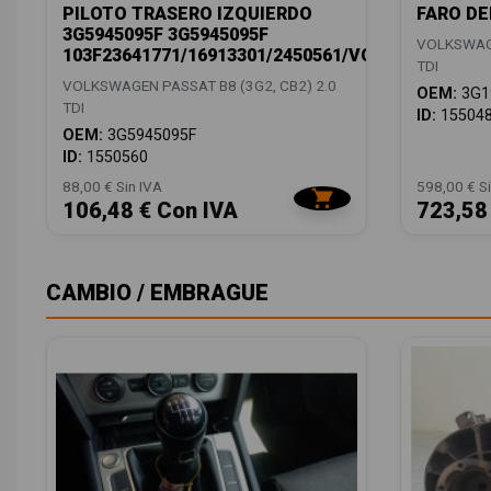
PILOTO TRASERO IZQUIERDO
FARO DE
3G5945095F 3G5945095F
VOLKSWAGE
103F23641771/16913301/2450561/VG0564074
TDI
VOLKSWAGEN PASSAT B8 (3G2, CB2) 2.0
OEM:
3G1
TDI
ID:
15504
OEM:
3G5945095F
ID:
1550560
88,00 € Sin IVA
598,00 € Si
106,48 € Con IVA
723,58
CAMBIO / EMBRAGUE