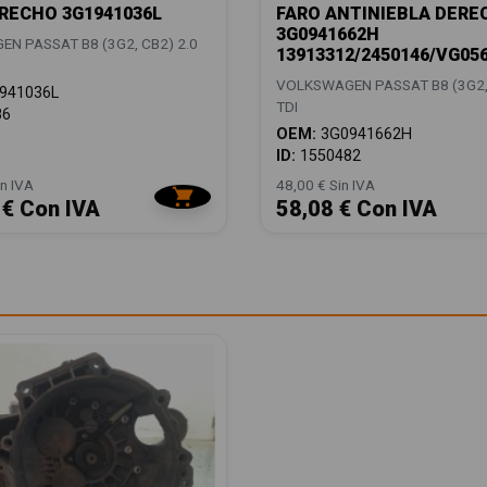
RECHO 3G1941036L
FARO ANTINIEBLA DERE
3G0941662H
N PASSAT B8 (3G2, CB2) 2.0
13913312/2450146/VG05
VOLKSWAGEN PASSAT B8 (3G2, 
941036L
TDI
86
OEM:
3G0941662H
ID:
1550482
n IVA
48,00 € Sin IVA
 € Con IVA
58,08 € Con IVA