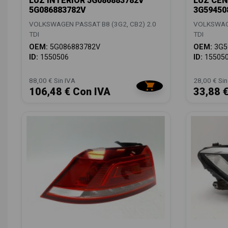
LUZ INTERIOR 5G086883782V
LUZ CEN
5G086883782V
3G59450
VOLKSWAGEN PASSAT B8 (3G2, CB2) 2.0
VOLKSWAGE
TDI
TDI
OEM:
5G086883782V
OEM:
3G5
ID:
1550506
ID:
15505
88,00 € Sin IVA
28,00 € Sin
106,48 € Con IVA
33,88 