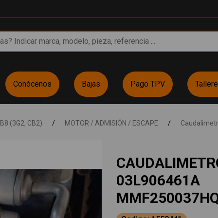
Conócenos
Bajas
Pago TPV
Taller
B8 (3G2, CB2)
/
MOTOR / ADMISIÓN / ESCAPE
/
Caudalimet
CAUDALIMETR
03L906461A
MMF250037H