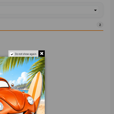
2
Do not show again.