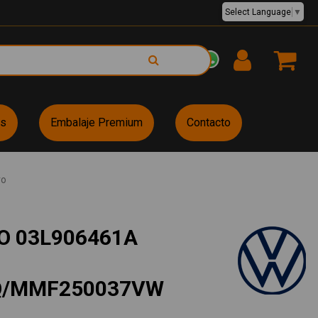
Select Language
▼
EUR €
es
Embalaje Premium
Contacto
ro
O 03L906461A
Q/MMF250037VW