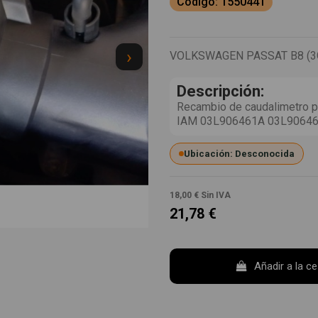
Codigo: 1550441
›
VOLKSWAGEN PASSAT B8 (3G2
Descripción:
Recambio de caudalimetro pa
IAM 03L906461A 03L906
Ubicación: Desconocida
18,00 €
Sin IVA
21,78 €
Añadir a la c