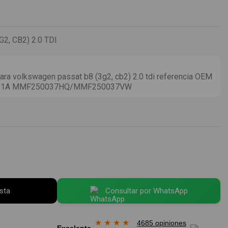
, CB2) 2.0 TDI
ra volkswagen passat b8 (3g2, cb2) 2.0 tdi referencia OEM
461A MMF250037HQ/MMF250037VW
esta
Consultar por WhatsApp
★
★
★
★
4685 opiniones
Excelente