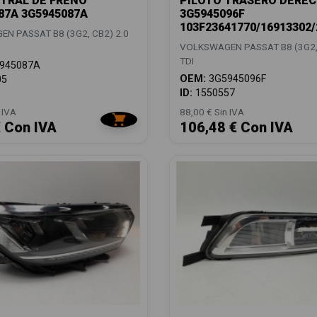
TRAL DE FRENO
PILOTO TRASERO DERE
87A 3G5945087A
3G5945096F
103F23641770/16913302
N PASSAT B8 (3G2, CB2) 2.0
VOLKSWAGEN PASSAT B8 (3G2, 
TDI
945087A
OEM:
3G5945096F
05
ID:
1550557
 IVA
88,00 € Sin IVA
€ Con IVA
106,48 € Con IVA