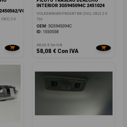
CHO
PILOTO TRASERO DERECHO
INTERIOR 3G5945094C 2451024
/2450562/VG0564073
VOLKSWAGEN PASSAT B8 (3G2, CB2) 2.0
CB2) 2.0
TDI
OEM:
3G5945094C
ID:
1550558
48,00 € Sin IVA
58,08 € Con IVA