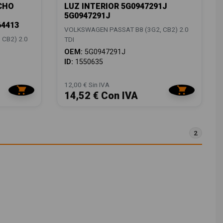
CHO
LUZ INTERIOR 5G0947291J
5G0947291J
64413
VOLKSWAGEN PASSAT B8 (3G2, CB2) 2.0
CB2) 2.0
TDI
OEM:
5G0947291J
ID:
1550635
12,00 € Sin IVA
14,52 € Con IVA
2