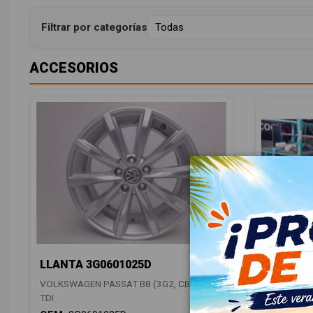
Filtrar por categorías
ACCESORIOS
LLANTA 3G0601025D
ANTENA
5Q00355
VOLKSWAGEN PASSAT B8 (3G2, CB2) 2.0
VOLKSWAGE
TDI
TDI