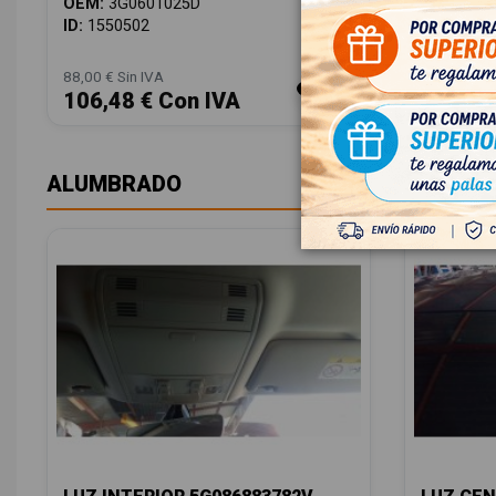
OEM:
3G0601025D
OEM:
5Q0
ID:
1550502
ID:
15504
88,00 € Sin IVA
28,00 € Sin
106,48 € Con IVA
33,88 
ALUMBRADO