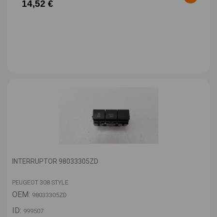
14,52 €
INTERRUPTOR 98033305ZD
PEUGEOT 308 STYLE
OEM:
98033305ZD
ID:
999507