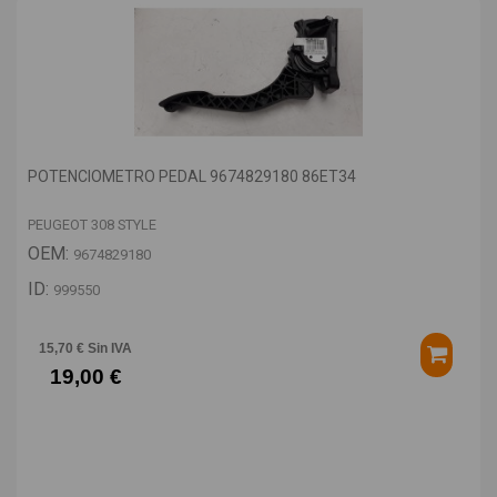
POTENCIOMETRO PEDAL 9674829180 86ET34
PEUGEOT 308 STYLE
OEM:
9674829180
ID:
999550
15,70 € Sin IVA
19,00 €