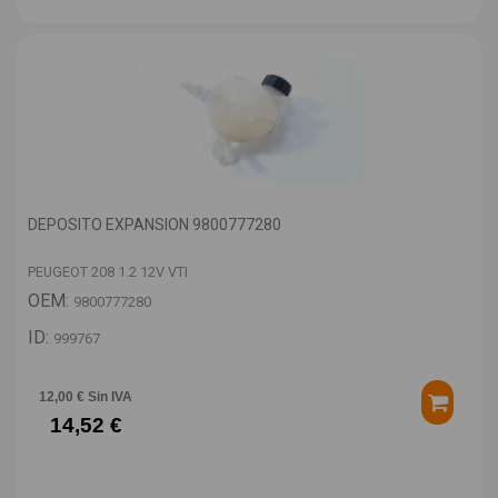
DEPOSITO EXPANSION 9800777280
PEUGEOT 208 1.2 12V VTI
OEM:
9800777280
ID:
999767
12,00 € Sin IVA
14,52 €