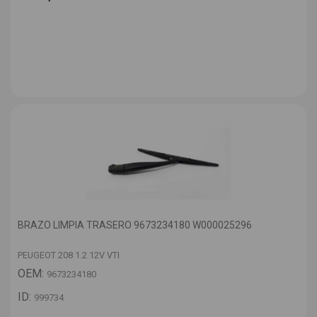
BRAZO LIMPIA TRASERO 9673234180 W000025296
PEUGEOT 208 1.2 12V VTI
OEM:
9673234180
ID:
999734