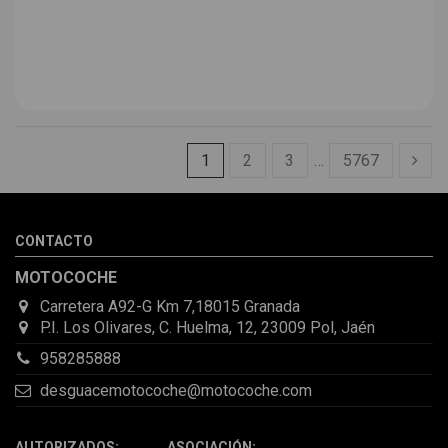
1
2
3
…
5767
CONTACTO
MOTOCOCHE
Carretera A92-G Km 7,18015 Granada
P.I. Los Olivares, C. Huelma, 12, 23009 Pol, Jaén
958285888
desguacemotocoche@motocoche.com
AUTORIZADOS: ASOCIACIÓN: