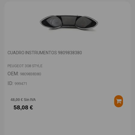
CUADRO INSTRUMENTOS 9809838380
PEUGEOT 308 STYLE
OEM:
9809838380
ID:
999471
48,00 € Sin IVA
58,08 €