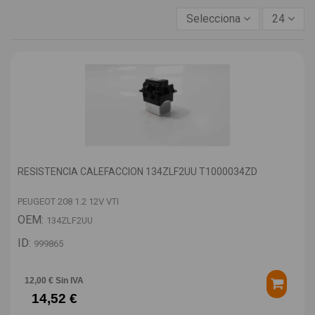
Selecciona
24
RESISTENCIA CALEFACCION 134ZLF2UU T1000034ZD
PEUGEOT 208 1.2 12V VTI
OEM:
134ZLF2UU
ID:
999865
12,00 € Sin IVA
14,52 €