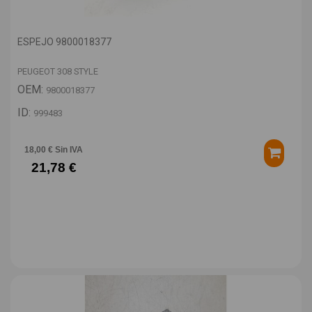
ESPEJO 9800018377
PEUGEOT 308 STYLE
OEM:
9800018377
ID:
999483
18,00 € Sin IVA
21,78 €