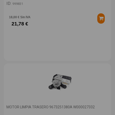
ID:
999831
18,00 € Sin IVA
21,78 €
MOTOR LIMPIA TRASERO 9673251380A W000027332