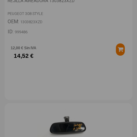
REJILLA AIREADORA 1303823XZD
PEUGEOT 308 STYLE
OEM:
1303823XZD
ID:
999486
12,00 € Sin IVA
14,52 €