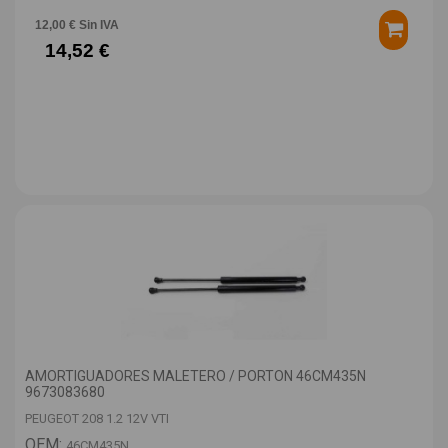
12,00 € Sin IVA
14,52 €
AMORTIGUADORES MALETERO / PORTON 46CM435N
9673083680
PEUGEOT 208 1.2 12V VTI
OEM:
46CM435N