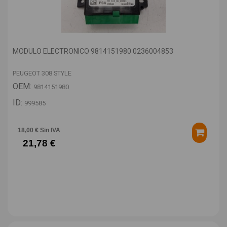
MODULO ELECTRONICO 9814151980 0236004853
PEUGEOT 308 STYLE
OEM:
9814151980
ID:
999585
18,00 € Sin IVA
21,78 €