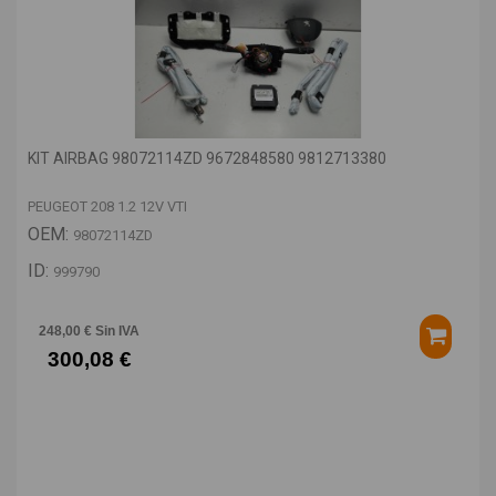
KIT AIRBAG 98072114ZD 9672848580 9812713380
PEUGEOT 208 1.2 12V VTI
OEM:
98072114ZD
ID:
999790
248,00 € Sin IVA
300,08 €