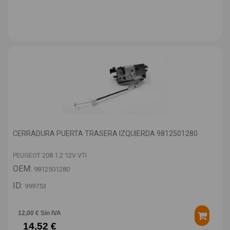
CERRADURA PUERTA TRASERA IZQUIERDA 9812501280
PEUGEOT 208 1.2 12V VTI
OEM:
9812501280
ID:
999753
12,00 € Sin IVA
14,52 €