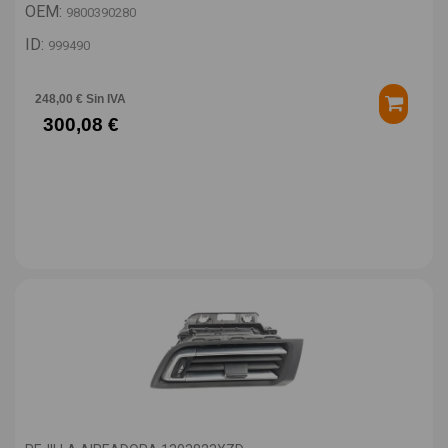
OEM:
9800390280
ID:
999490
248,00 € Sin IVA
300,08 €