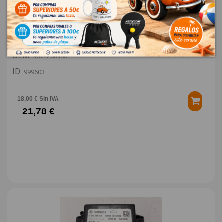
TAPA EXTERIOR COMBUSTIBLE 9677268980
PEUGEOT 308 STYLE
OEM:
9677268980
ID:
999603
18,00 € Sin IVA
21,78 €