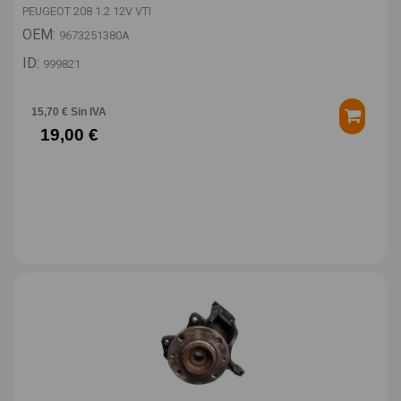
PEUGEOT 208 1.2 12V VTI
OEM:
9673251380A
ID:
999821
15,70 € Sin IVA
19,00 €