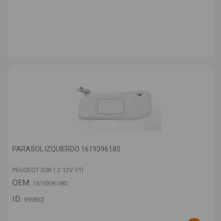
PARASOL IZQUIERDO 1619396180
PEUGEOT 208 1.2 12V VTI
OEM:
1619396180
ID:
999832