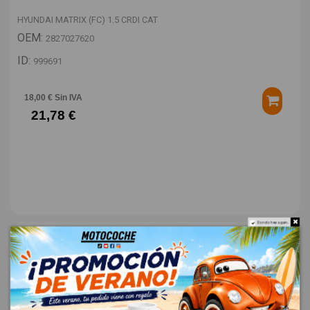
HYUNDAI MATRIX (FC) 1.5 CRDI CAT
OEM:
2827027620
ID:
999691
18,00 € Sin IVA
21,78 €
Do not show again.