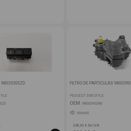
 98033305ZD
FILTRO DE PARTICULAS 9800390
TYLE
PEUGEOT 308 STYLE
OEM:
5ZD
9800390280
ID:
999490
A
248,00 € Sin IVA