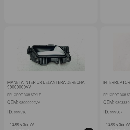
MANETA INTERIOR DELANTERA DERECHA
INTERRUPTOR
98000000VV
PEUGEOT 308 STYLE
PEUGEOT 308 S
OEM:
OEM:
98000000VV
9803330
ID:
ID:
999516
999507
12,00 € Sin IVA
12,00 € Sin IV