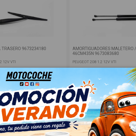
A TRASERO 9673234180
AMORTIGUADORES MALETERO 
46CM435N 9673083680
2 12V VTI
PEUGEOT 208 1.2 12V VTI
OEM:
180
46CM435N
ID:
999717
A
18,00 € Sin IVA
21,78 €