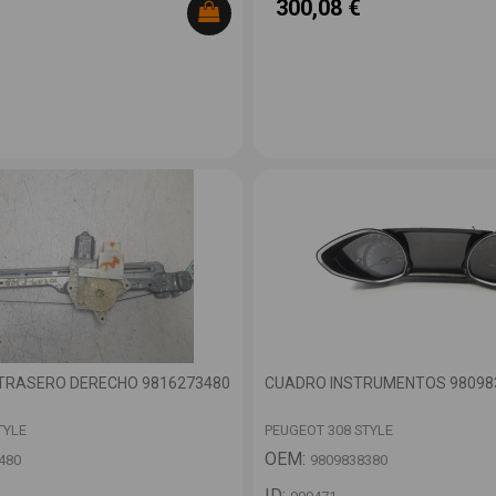
300,08 €
TRASERO DERECHO 9816273480
CUADRO INSTRUMENTOS 98098
TYLE
PEUGEOT 308 STYLE
OEM:
480
9809838380
ID: