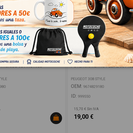
TRONICO 9814151980
POTENCIOMETRO PEDAL 967482
TYLE
PEUGEOT 308 STYLE
OEM:
980
9674829180
ID:
999550
A
15,70 € Sin IVA
19,00 €