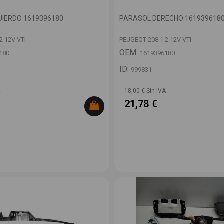
UIERDO 1619396180
PARASOL DERECHO 161939618
2 12V VTI
PEUGEOT 208 1.2 12V VTI
OEM:
180
1619396180
ID:
999831
A
18,00 € Sin IVA
21,78 €