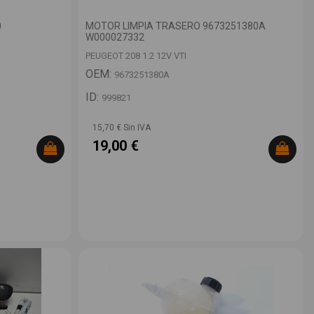
0
MOTOR LIMPIA TRASERO 9673251380A
W000027332
PEUGEOT 208 1.2 12V VTI
OEM:
9673251380A
ID:
999821
15,70 € Sin IVA
19,00 €