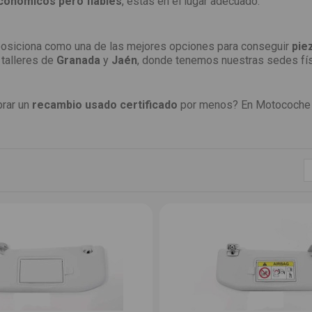
conómicos pero fiables
, estás en el lugar adecuado.
posiciona como una de las mejores opciones para conseguir
pie
 talleres de
Granada
y
Jaén
, donde tenemos nuestras sedes fís
prar un
recambio usado certificado
por menos? En Motocoche 