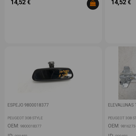
14,52 €
14,52 €
ESPEJO 9800018377
ELEVALUNAS 
PEUGEOT 308 STYLE
PEUGEOT 308 S
OEM:
OEM:
9800018377
9816273
ID:
ID: