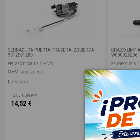
CERRADURA PUERTA TRASERA IZQUIERDA
BRAZO LIMPI
9812501280
W000025296
PEUGEOT 208 1.2 12V VTI
PEUGEOT 208 1.
OEM:
OEM:
9812501280
9673234
ID:
ID:
999753
999734
12,00 € Sin IVA
12,00 € Sin IV
14,52 €
14,52 €