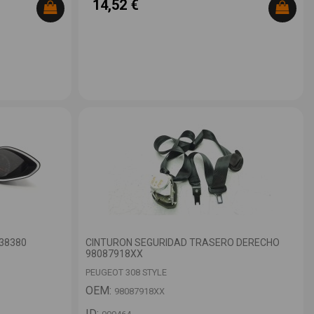
14,52 €
38380
CINTURON SEGURIDAD TRASERO DERECHO
98087918XX
PEUGEOT 308 STYLE
OEM:
98087918XX
ID: