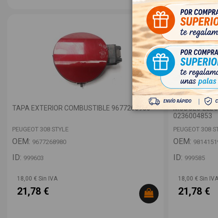
TAPA EXTERIOR COMBUSTIBLE 9677268980
MODULO ELEC
0236004853
PEUGEOT 308 STYLE
PEUGEOT 308 S
OEM:
OEM:
9677268980
9814151
ID:
ID:
999603
999585
18,00 € Sin IVA
18,00 € Sin IV
21,78 €
21,78 €