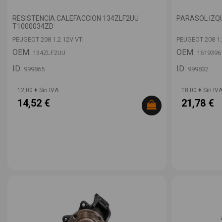
RESISTENCIA CALEFACCION 134ZLF2UU
PARASOL IZQ
T1000034ZD
PEUGEOT 208 1.2 12V VTI
PEUGEOT 208 1.
OEM:
OEM:
134ZLF2UU
1619396
ID:
ID:
999865
999832
12,00 € Sin IVA
18,00 € Sin IV
14,52 €
21,78 €