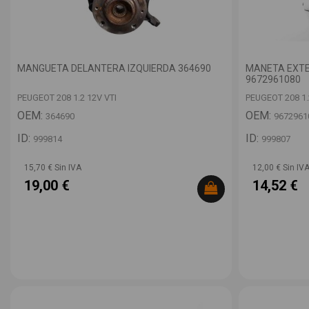
MANGUETA DELANTERA IZQUIERDA 364690
MANETA EXTE
9672961080
PEUGEOT 208 1.2 12V VTI
PEUGEOT 208 1.
OEM:
OEM:
364690
9672961
ID:
ID:
999814
999807
15,70 € Sin IVA
12,00 € Sin IV
19,00 €
14,52 €