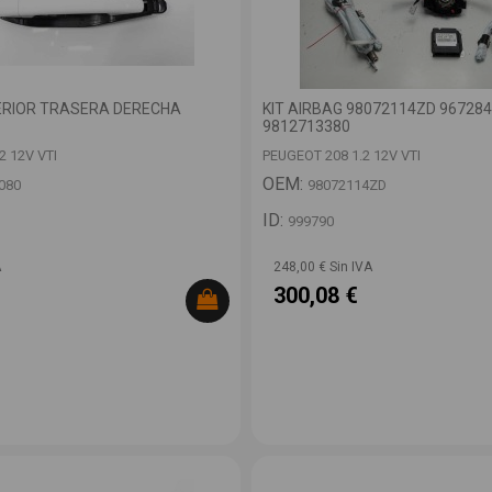
RIOR TRASERA DERECHA
KIT AIRBAG 98072114ZD 96728
9812713380
2 12V VTI
PEUGEOT 208 1.2 12V VTI
OEM:
080
98072114ZD
ID:
999790
A
248,00 € Sin IVA
300,08 €