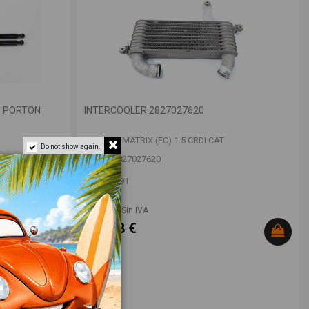
/ PORTON
INTERCOOLER 2827027620
HYUNDAI MATRIX (FC) 1.5 CRDI CAT
Do not show again.
OEM:
2827027620
ID:
999691
18,00 € Sin IVA
21,78 €