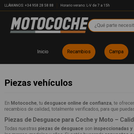
LLÁMANOS: +34 958 28 58 88
Horario verano: L-V de 7 a 15h
Inicio
Recambios
Campa
Piezas vehículos
En
Motocoche
, tu
desguace online de confianza
, te ofrec
recambios de calidad, totalmente verificados, para que puedas 
Piezas de Desguace para Coche y Moto – Cali
Todas nuestras
piezas de desguace
son
inspeccionadas y