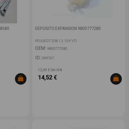
48580
DEPOSITO EXPANSION 9800777280
PEUGEOT 208 1.2 12V VTI
OEM:
9800777280
ID:
999767
12,00 € Sin IVA
14,52 €