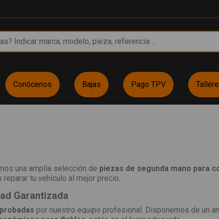
Conócenos
Bajas
Pago TPV
Taller
emos una amplia selección de
piezas de segunda mano para c
reparar tu vehículo al mejor precio.
dad Garantizada
 probadas
por nuestro equipo profesional. Disponemos de un a