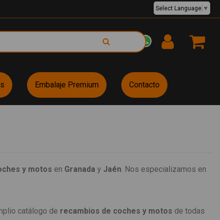
Select Language
▼
EUR €
es
Embalaje Premium
Contacto
oches y motos
en
Granada
y
Jaén
. Nos especializamos en
mplio catálogo de
recambios de coches y motos
de todas