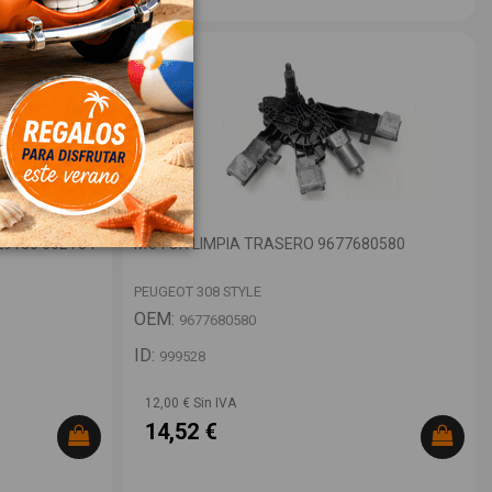
9180 86ET34
MOTOR LIMPIA TRASERO 9677680580
PEUGEOT 308 STYLE
OEM:
9677680580
ID:
999528
12,00 € Sin IVA
14,52 €