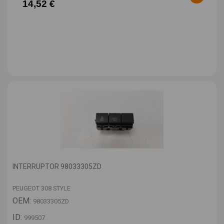
14,52 €
INTERRUPTOR 98033305ZD
PEUGEOT 308 STYLE
OEM:
98033305ZD
ID:
999507