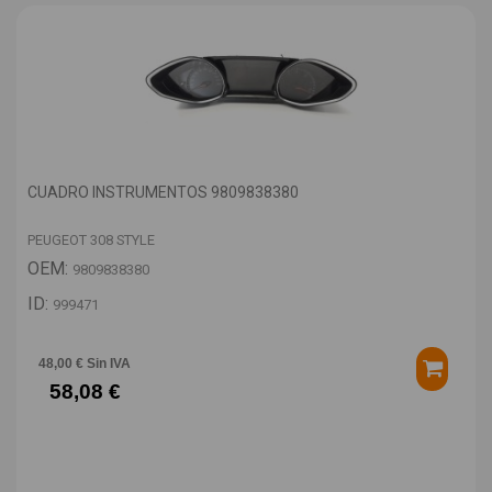
CUADRO INSTRUMENTOS 9809838380
PEUGEOT 308 STYLE
OEM:
9809838380
ID:
999471
48,00 € Sin IVA
58,08 €