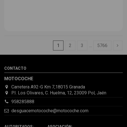
1
2
3
…
5766
CONTACTO
MOTOCOCHE
Carretera A92-G Km 7,18015 Granada
P.I. Los Olivares, C. Huelma, 12, 23009 Pol, Jaén
958285888
desguacemotocoche@motocoche.com
AUTORIZADOS: ASOCIACIÓN: