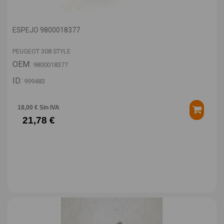
ESPEJO 9800018377
PEUGEOT 308 STYLE
OEM:
9800018377
ID:
999483
18,00 € Sin IVA
21,78 €