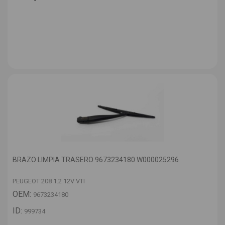
BRAZO LIMPIA TRASERO 9673234180 W000025296
PEUGEOT 208 1.2 12V VTI
OEM:
9673234180
ID:
999734