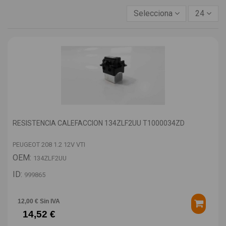
Selecciona
24
RESISTENCIA CALEFACCION 134ZLF2UU T1000034ZD
PEUGEOT 208 1.2 12V VTI
OEM:
134ZLF2UU
ID:
999865
12,00 € Sin IVA
14,52 €