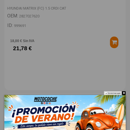
HYUNDAI MATRIX (FC) 1.5 CRDI CAT
OEM:
2827027620
ID:
999691
18,00 € Sin IVA
21,78 €
Do not show again.