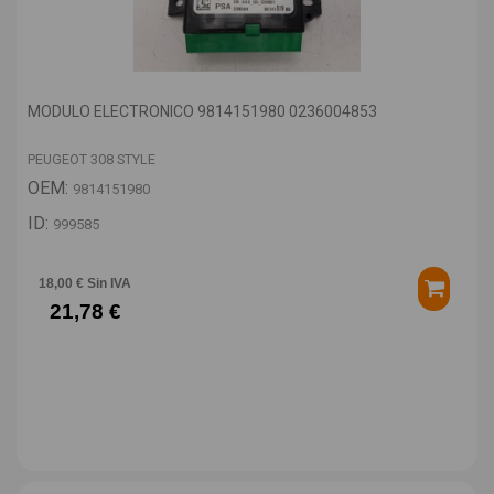
MODULO ELECTRONICO 9814151980 0236004853
PEUGEOT 308 STYLE
OEM:
9814151980
ID:
999585
18,00 € Sin IVA
21,78 €