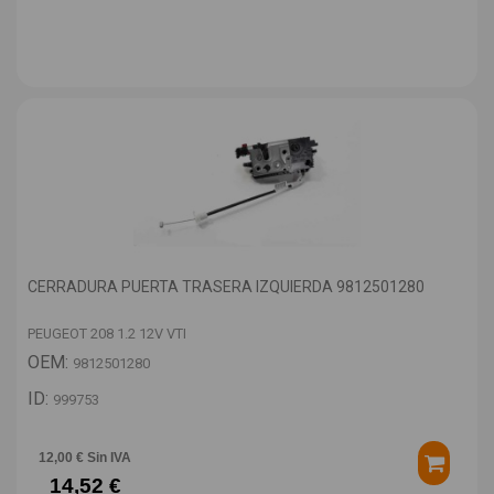
CERRADURA PUERTA TRASERA IZQUIERDA 9812501280
PEUGEOT 208 1.2 12V VTI
OEM:
9812501280
ID:
999753
12,00 € Sin IVA
14,52 €