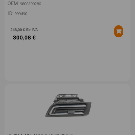
OEM:
9800390280
ID:
999490
248,00 € Sin IVA
300,08 €