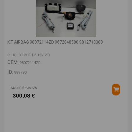
KIT AIRBAG 98072114ZD 9672848580 9812713380
PEUGEOT 208 1.2 12V VTI
OEM:
98072114ZD
ID:
999790
248,00 € Sin IVA
300,08 €