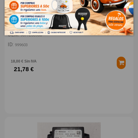
TAPA EXTERIOR COMBUSTIBLE 9677268980
PEUGEOT 308 STYLE
OEM:
9677268980
ID:
999603
18,00 € Sin IVA
21,78 €