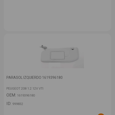
PARASOL IZQUIERDO 1619396180
PEUGEOT 208 1.2 12V VTI
OEM:
1619396180
ID:
999832