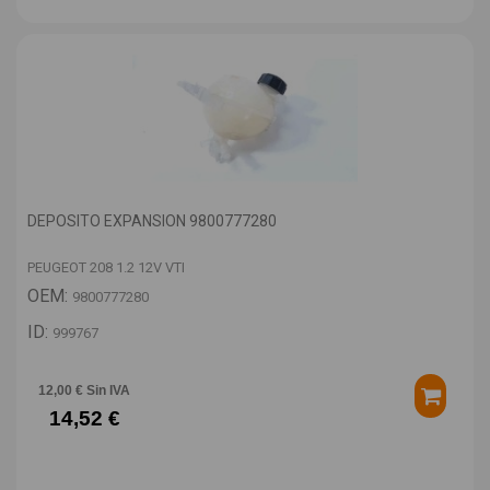
DEPOSITO EXPANSION 9800777280
PEUGEOT 208 1.2 12V VTI
OEM:
9800777280
ID:
999767
12,00 € Sin IVA
14,52 €