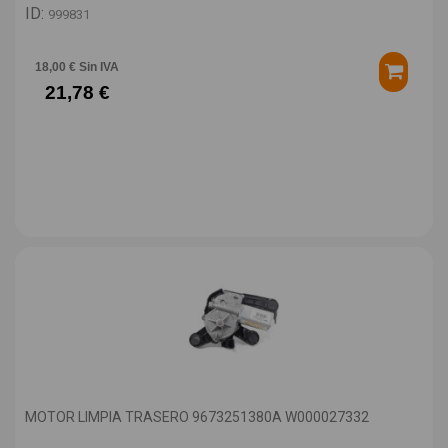
ID:
999831
18,00 € Sin IVA
21,78 €
MOTOR LIMPIA TRASERO 9673251380A W000027332