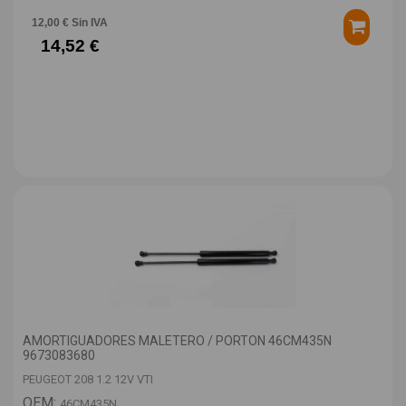
12,00 € Sin IVA
14,52 €
AMORTIGUADORES MALETERO / PORTON 46CM435N
9673083680
PEUGEOT 208 1.2 12V VTI
OEM:
46CM435N