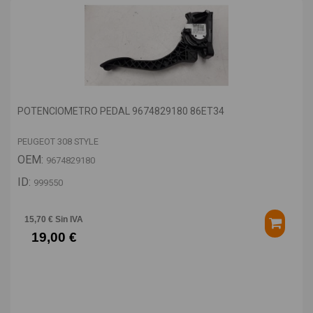
POTENCIOMETRO PEDAL 9674829180 86ET34
PEUGEOT 308 STYLE
OEM:
9674829180
ID:
999550
15,70 € Sin IVA
19,00 €