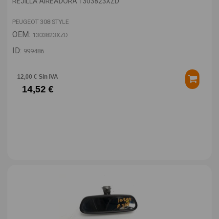
REJILLA AIREADORA 1303823XZD
PEUGEOT 308 STYLE
OEM:
1303823XZD
ID:
999486
12,00 € Sin IVA
14,52 €