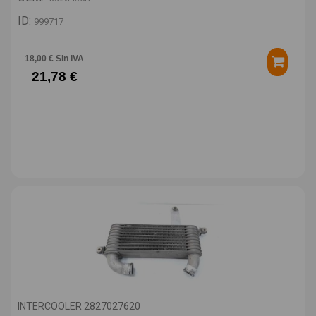
ID:
999717
18,00 € Sin IVA
21,78 €
INTERCOOLER 2827027620