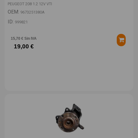
PEUGEOT 208 1.2 12V VTI
OEM:
9673251380A
ID:
999821
15,70 € Sin IVA
19,00 €