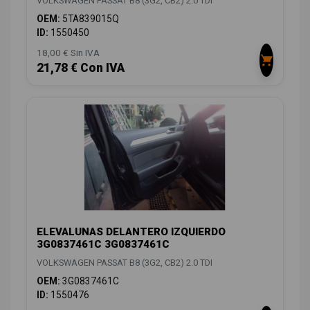
VOLKSWAGEN PASSAT B8 (3G2, CB2) 2.0 TDI
OEM:
5TA839015Q
ID:
1550450
18,00 € Sin IVA
21,78 € Con IVA
ELEVALUNAS DELANTERO IZQUIERDO
3G0837461C 3G0837461C
VOLKSWAGEN PASSAT B8 (3G2, CB2) 2.0 TDI
OEM:
3G0837461C
ID:
1550476