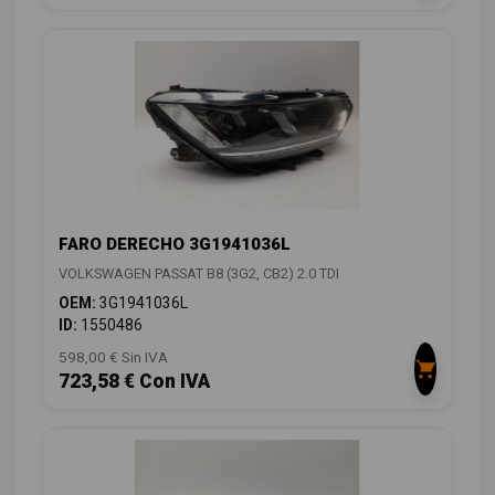
FARO DERECHO 3G1941036L
VOLKSWAGEN PASSAT B8 (3G2, CB2) 2.0 TDI
OEM:
3G1941036L
ID:
1550486
598,00 € Sin IVA
723,58 € Con IVA