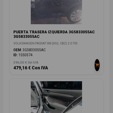
PUERTA TRASERA IZQUIERDA 3G5833055AC
3G5833055AC
VOLKSWAGEN PASSAT B8 (3G2, CB2) 2.0 TDI
OEM:
3G5833055AC
ID:
1550574
396,00 € Sin IVA
479,16 € Con IVA