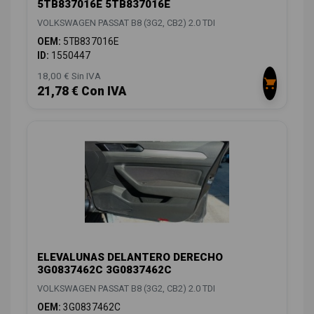
5TB837016E 5TB837016E
VOLKSWAGEN PASSAT B8 (3G2, CB2) 2.0 TDI
OEM:
5TB837016E
ID:
1550447
18,00 € Sin IVA
21,78 € Con IVA
ELEVALUNAS DELANTERO DERECHO
3G0837462C 3G0837462C
VOLKSWAGEN PASSAT B8 (3G2, CB2) 2.0 TDI
OEM:
3G0837462C