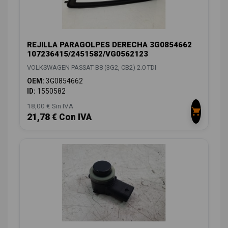
REJILLA PARAGOLPES DERECHA 3G0854662
107236415/2451582/VG0562123
VOLKSWAGEN PASSAT B8 (3G2, CB2) 2.0 TDI
OEM:
3G0854662
ID:
1550582
18,00 € Sin IVA
21,78 € Con IVA