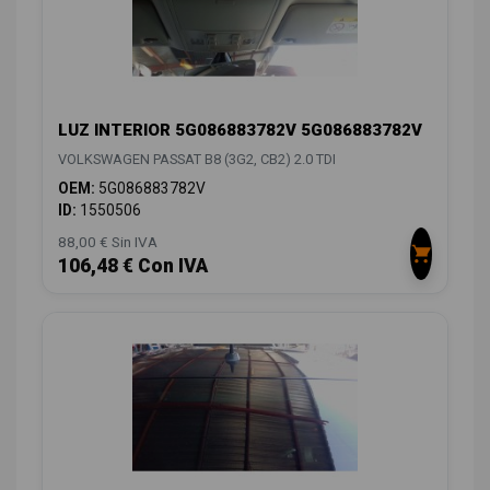
LUZ INTERIOR 5G086883782V 5G086883782V
VOLKSWAGEN PASSAT B8 (3G2, CB2) 2.0 TDI
OEM:
5G086883782V
ID:
1550506
88,00 € Sin IVA
106,48 € Con IVA