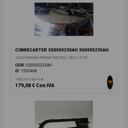
CUBRECARTER 3Q0505235AH 3Q0505235AH
VOLKSWAGEN PASSAT B8 (3G2, CB2) 2.0 TDI
OEM:
3Q0505235AH
ID:
1550468
148,00 € Sin IVA
179,08 € Con IVA