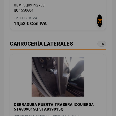
OEM:
5Q0919275B
ID:
1550604
12,00 € Sin IVA
14,52 € Con IVA
CARROCERÍA LATERALES
16
CERRADURA PUERTA TRASERA IZQUIERDA
5TA839015Q 5TA839015Q