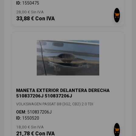
ID:
1550475
28,00 € Sin IVA
33,88 € Con IVA
MANETA EXTERIOR DELANTERA DERECHA
510837206J 510837206J
VOLKSWAGEN PASSAT B8 (3G2, CB2) 2.0 TDI
OEM:
510837206J
ID:
1550520
18,00 € Sin IVA
21,78 € Con IVA