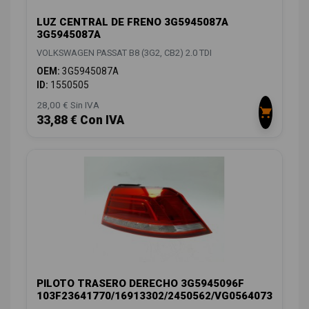
LUZ CENTRAL DE FRENO 3G5945087A
3G5945087A
VOLKSWAGEN PASSAT B8 (3G2, CB2) 2.0 TDI
OEM:
3G5945087A
ID:
1550505
28,00 € Sin IVA
33,88 € Con IVA
PILOTO TRASERO DERECHO 3G5945096F
103F23641770/16913302/2450562/VG0564073