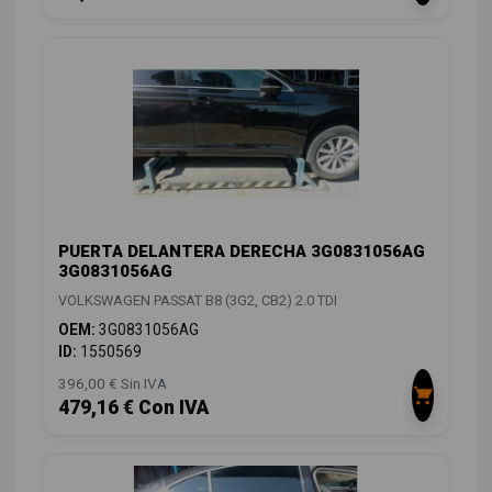
PUERTA DELANTERA DERECHA 3G0831056AG
3G0831056AG
VOLKSWAGEN PASSAT B8 (3G2, CB2) 2.0 TDI
OEM:
3G0831056AG
ID:
1550569
396,00 € Sin IVA
479,16 € Con IVA