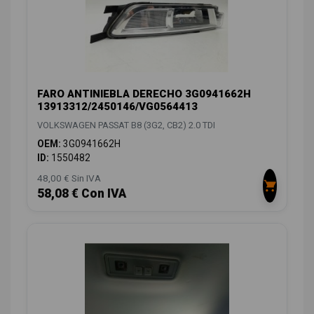
FARO ANTINIEBLA DERECHO 3G0941662H
13913312/2450146/VG0564413
VOLKSWAGEN PASSAT B8 (3G2, CB2) 2.0 TDI
OEM:
3G0941662H
ID:
1550482
48,00 € Sin IVA
58,08 € Con IVA