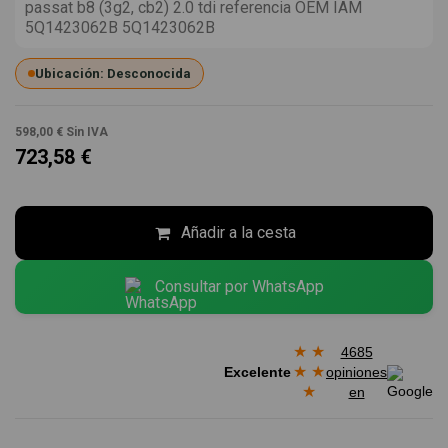
passat b8 (3g2, cb2) 2.0 tdi referencia OEM IAM
5Q1423062B 5Q1423062B
Ubicación: Desconocida
598,00 €
Sin IVA
723,58 €
Añadir a la cesta
Consultar por WhatsApp
★
★
4685
★
★
Excelente
opiniones
★
en