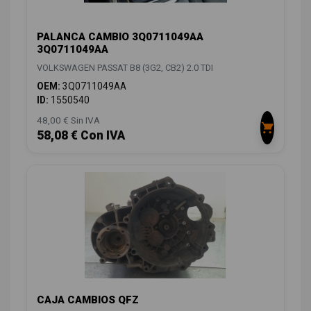
PALANCA CAMBIO 3Q0711049AA
3Q0711049AA
VOLKSWAGEN PASSAT B8 (3G2, CB2) 2.0 TDI
OEM:
3Q0711049AA
ID:
1550540
48,00 € Sin IVA
58,08 € Con IVA
CAJA CAMBIOS QFZ