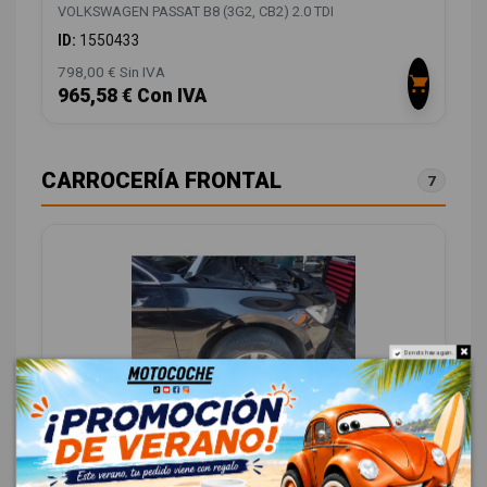
VOLKSWAGEN PASSAT B8 (3G2, CB2) 2.0 TDI
ID:
1550433
798,00 € Sin IVA
965,58 € Con IVA
CARROCERÍA FRONTAL
7
Do not show again.
ALETA DELANTERA DERECHA 3G0821022B
3G0821022B VG0563033
VOLKSWAGEN PASSAT B8 (3G2, CB2) 2.0 TDI