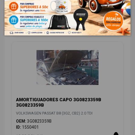
OEM:
3G0821022B
ID:
1550389
146,00 € Sin IVA
176,66 € Con IVA
AMORTIGUADORES CAPO 3G0823359B
3G0823359B
VOLKSWAGEN PASSAT B8 (3G2, CB2) 2.0 TDI
OEM:
3G0823359B
ID:
1550401