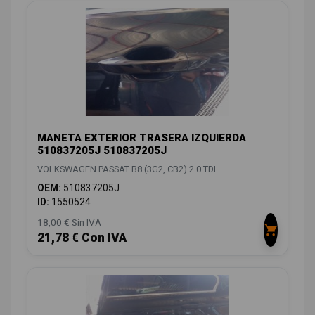
MANETA EXTERIOR TRASERA IZQUIERDA
510837205J 510837205J
VOLKSWAGEN PASSAT B8 (3G2, CB2) 2.0 TDI
OEM:
510837205J
ID:
1550524
18,00 € Sin IVA
21,78 € Con IVA