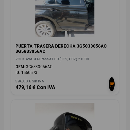
PUERTA TRASERA DERECHA 3G5833056AC
3G5833056AC
VOLKSWAGEN PASSAT B8 (3G2, CB2) 2.0 TDI
OEM:
3G5833056AC
ID:
1550573
396,00 € Sin IVA
479,16 € Con IVA