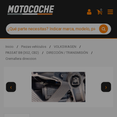
0
Inicio
/
Piezas vehículos
/
VOLKSWAGEN
/
PASSAT B8 (3G2, CB2)
/
DIRECCIÓN / TRANSMISIÓN
/
Cremallera direccion
‹
›