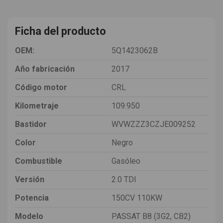
Ficha del producto
OEM:
5Q1423062B
Año fabricación
2017
Código motor
CRL
Kilometraje
109.950
Bastidor
WVWZZZ3CZJE009252
Color
Negro
Combustible
Gasóleo
Versión
2.0 TDI
Potencia
150CV 110KW
Modelo
PASSAT B8 (3G2, CB2)