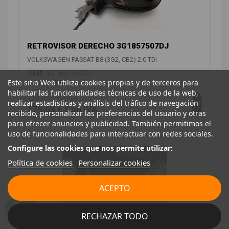
RETROVISOR DERECHO 3G1857507DJ
VOLKSWAGEN PASSAT B8 (3G2, CB2) 2.0 TDI
OEM:
3G1857507DJ
Este sitio Web utiliza cookies propias y de terceros para
ID:
1550584
habilitar las funcionalidades técnicas de uso de la web,
148,00 € Sin IVA
realizar estadísticas y análisis del tráfico de navegación
179,08 € Con IVA
recibido, personalizar las preferencias del usuario y otras
para ofrecer anuncios y publicidad. También permitimos el
uso de funcionalidades para interactuar con redes sociales.
Configure las cookies que nos permite utilizar:
Política de cookies
Personalizar cookies
ACEPTO
RECHAZAR TODO