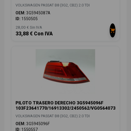
VOLKSWAGEN PASSAT B8 (3G2, CB2) 2.0 TDI
OEM:
3G5945087A
ID:
1550505
28,00 € Sin IVA
33,88 € Con IVA
PILOTO TRASERO DERECHO 3G5945096F
103F23641770/16913302/2450562/VG0564073
VOLKSWAGEN PASSAT B8 (3G2, CB2) 2.0 TDI
OEM:
3G5945096F
ID:
1550557