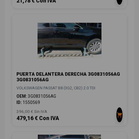
21,78 € Con IVA
PUERTA DELANTERA DERECHA 3G0831056AG
3G0831056AG
VOLKSWAGEN PASSAT B8 (3G2, CB2) 2.0 TDI
OEM:
3G0831056AG
ID:
1550569
396,00 € Sin IVA
479,16 € Con IVA