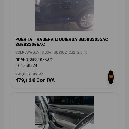
PUERTA TRASERA IZQUIERDA 3G5833055AC
3G5833055AC
VOLKSWAGEN PASSAT B8 (3G2, CB2) 2.0 TDI
OEM:
3G5833055AC
ID:
1550574
396,00 € Sin IVA
479,16 € Con IVA