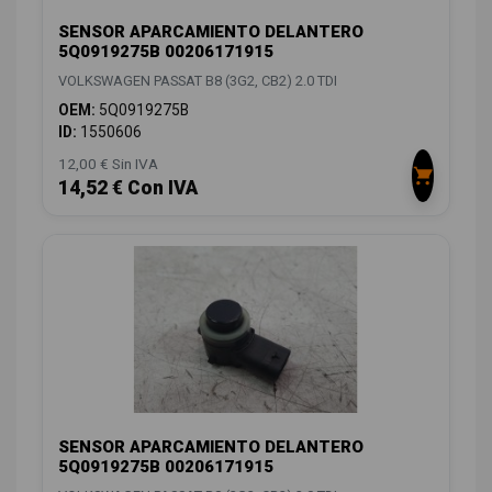
SENSOR APARCAMIENTO DELANTERO
5Q0919275B 00206171915
VOLKSWAGEN PASSAT B8 (3G2, CB2) 2.0 TDI
OEM:
5Q0919275B
ID:
1550606
12,00 € Sin IVA
14,52 € Con IVA
SENSOR APARCAMIENTO DELANTERO
5Q0919275B 00206171915