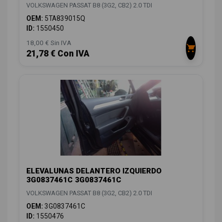
VOLKSWAGEN PASSAT B8 (3G2, CB2) 2.0 TDI
OEM:
5TA839015Q
ID:
1550450
18,00 € Sin IVA
21,78 € Con IVA
ELEVALUNAS DELANTERO IZQUIERDO
3G0837461C 3G0837461C
VOLKSWAGEN PASSAT B8 (3G2, CB2) 2.0 TDI
OEM:
3G0837461C
ID:
1550476