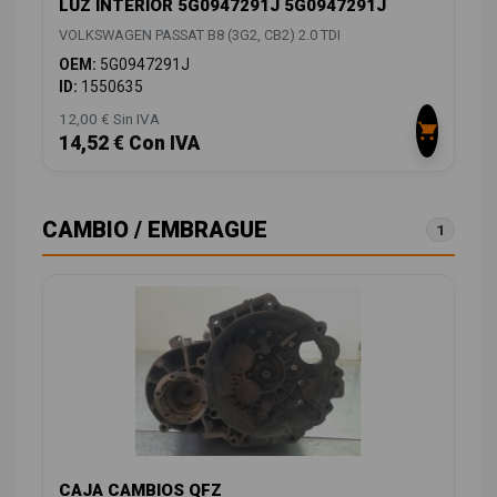
LUZ INTERIOR 5G0947291J 5G0947291J
VOLKSWAGEN PASSAT B8 (3G2, CB2) 2.0 TDI
OEM:
5G0947291J
ID:
1550635
12,00 € Sin IVA
14,52 € Con IVA
CAMBIO / EMBRAGUE
1
CAJA CAMBIOS QFZ