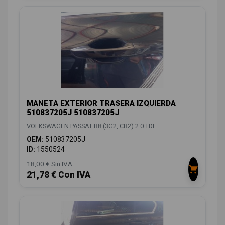
MANETA EXTERIOR TRASERA IZQUIERDA
510837205J 510837205J
VOLKSWAGEN PASSAT B8 (3G2, CB2) 2.0 TDI
OEM:
510837205J
ID:
1550524
18,00 € Sin IVA
21,78 € Con IVA