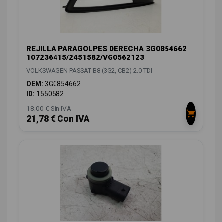
REJILLA PARAGOLPES DERECHA 3G0854662
107236415/2451582/VG0562123
VOLKSWAGEN PASSAT B8 (3G2, CB2) 2.0 TDI
OEM:
3G0854662
ID:
1550582
18,00 € Sin IVA
21,78 € Con IVA