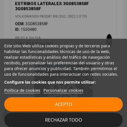
ESTRIBOS LATERALES 3G0853858F
3G0853858F
VOLKSWAGEN PASSAT B8 (3G2, CB2) 2.0 TDI
OEM:
3G0853858F
ID:
1550480
88,00 € Sin IVA
106,48 € Con IVA
Este sitio Web utiliza cookies propias y de terceros para
habilitar las funcionalidades técnicas de uso de la web,
realizar estadísticas y análisis del tráfico de navegación
recibido, personalizar las preferencias del usuario y otras
para ofrecer anuncios y publicidad. También permitimos el
uso de funcionalidades para interactuar con redes sociales.
Configure las cookies que nos permite utilizar:
Política de cookies
Personalizar cookies
ACEPTO
PASO RUEDA DELANTERO DERECHO
3G0805912T 3G0805912T
RECHAZAR TODO
107236446/VG0563603/2452594