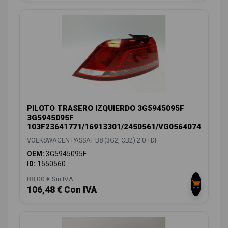
PILOTO TRASERO IZQUIERDO 3G5945095F
3G5945095F
103F23641771/16913301/2450561/VG0564074
VOLKSWAGEN PASSAT B8 (3G2, CB2) 2.0 TDI
OEM:
3G5945095F
ID:
1550560
88,00 € Sin IVA
106,48 € Con IVA