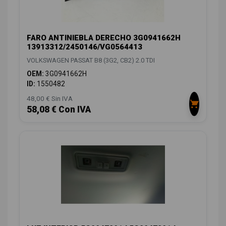
FARO ANTINIEBLA DERECHO 3G0941662H
13913312/2450146/VG0564413
VOLKSWAGEN PASSAT B8 (3G2, CB2) 2.0 TDI
OEM:
3G0941662H
ID:
1550482
48,00 € Sin IVA
58,08 € Con IVA