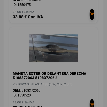
OEM:
3G0837462C
ID:
1550475
28,00 € Sin IVA
33,88 € Con IVA
MANETA EXTERIOR DELANTERA DERECHA
510837206J 510837206J
VOLKSWAGEN PASSAT B8 (3G2, CB2) 2.0 TDI
OEM:
510837206J
ID:
1550520
18,00 € Sin IVA