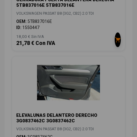
5TB837016E 5TB837016E
VOLKSWAGEN PASSAT B8 (3G2, CB2) 2.0 TDI
OEM:
5TB837016E
ID:
1550447
18,00 € Sin IVA
21,78 € Con IVA
ELEVALUNAS DELANTERO DERECHO
3G0837462C 3G0837462C
VOLKSWAGEN PASSAT B8 (3G2, CB2) 2.0 TDI