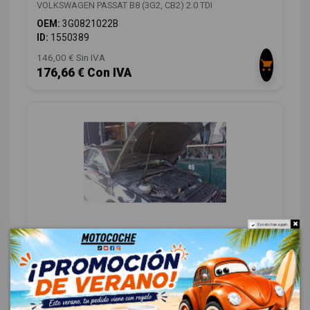
VOLKSWAGEN PASSAT B8 (3G2, CB2) 2.0 TDI
OEM:
3G0821022B
ID:
1550389
146,00 € Sin IVA
176,66 € Con IVA
Do not show again.
AMORTIGUADORES CAPO 3G0823359B
3G0823359B
VOLKSWAGEN PASSAT B8 (3G2, CB2) 2.0 TDI
OEM:
3G0823359B
ID:
1550401