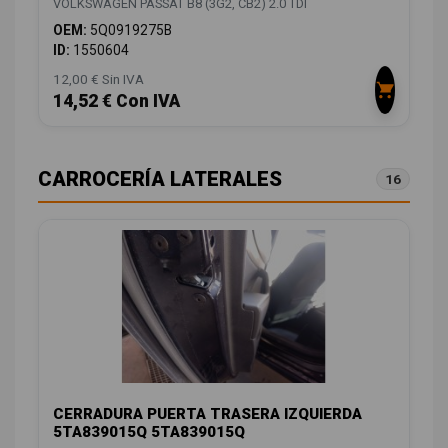
VOLKSWAGEN PASSAT B8 (3G2, CB2) 2.0 TDI
OEM:
5Q0919275B
ID:
1550604
12,00 € Sin IVA
14,52 € Con IVA
CARROCERÍA LATERALES
16
CERRADURA PUERTA TRASERA IZQUIERDA
5TA839015Q 5TA839015Q