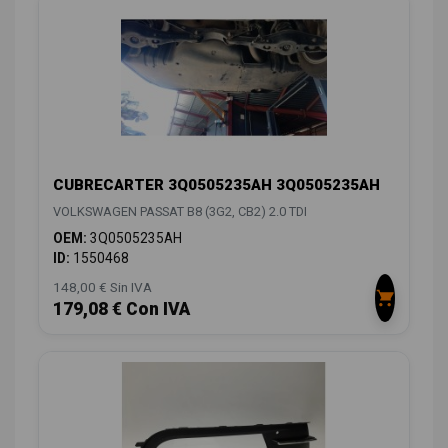
CUBRECARTER 3Q0505235AH 3Q0505235AH
VOLKSWAGEN PASSAT B8 (3G2, CB2) 2.0 TDI
OEM:
3Q0505235AH
ID:
1550468
148,00 € Sin IVA
179,08 € Con IVA