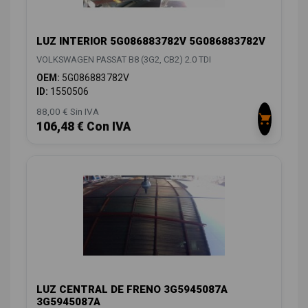
LUZ INTERIOR 5G086883782V 5G086883782V
VOLKSWAGEN PASSAT B8 (3G2, CB2) 2.0 TDI
OEM:
5G086883782V
ID:
1550506
88,00 € Sin IVA
106,48 € Con IVA
LUZ CENTRAL DE FRENO 3G5945087A
3G5945087A