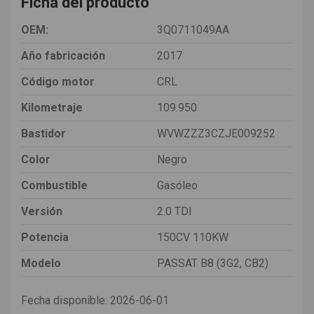
Ficha del producto
OEM:
3Q0711049AA
Año fabricación
2017
Código motor
CRL
Kilometraje
109.950
Bastidor
WVWZZZ3CZJE009252
Color
Negro
Combustible
Gasóleo
Versión
2.0 TDI
Potencia
150CV 110KW
Modelo
PASSAT B8 (3G2, CB2)
Fecha disponible:
2026-06-01