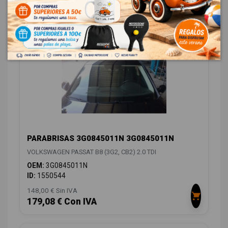
18,00 € Sin IVA
21,78 € Con IVA
PARABRISAS 3G0845011N 3G0845011N
VOLKSWAGEN PASSAT B8 (3G2, CB2) 2.0 TDI
OEM:
3G0845011N
ID:
1550544
148,00 € Sin IVA
179,08 € Con IVA