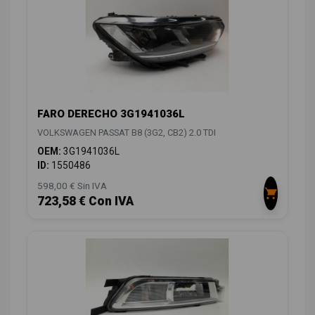
FARO DERECHO 3G1941036L
VOLKSWAGEN PASSAT B8 (3G2, CB2) 2.0 TDI
OEM:
3G1941036L
ID:
1550486
598,00 € Sin IVA
723,58 € Con IVA