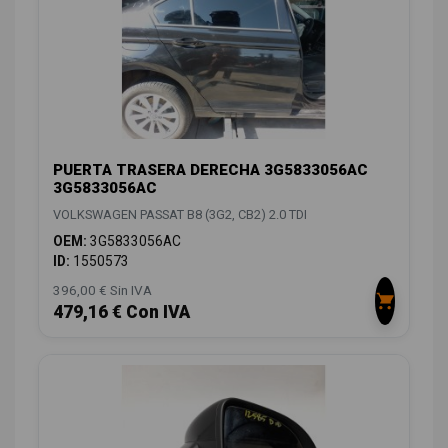
PUERTA TRASERA DERECHA 3G5833056AC
3G5833056AC
VOLKSWAGEN PASSAT B8 (3G2, CB2) 2.0 TDI
OEM:
3G5833056AC
ID:
1550573
396,00 € Sin IVA
479,16 € Con IVA