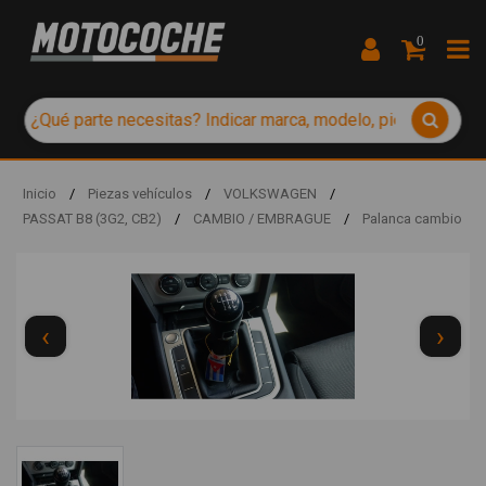
0
Inicio
/
Piezas vehículos
/
VOLKSWAGEN
/
PASSAT B8 (3G2, CB2)
/
CAMBIO / EMBRAGUE
/
Palanca cambio
‹
›