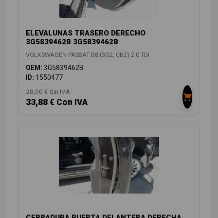
ELEVALUNAS TRASERO DERECHO
3G5839462B 3G5839462B
VOLKSWAGEN PASSAT B8 (3G2, CB2) 2.0 TDI
OEM:
3G5839462B
ID:
1550477
28,00 € Sin IVA
33,88 € Con IVA
CERRADURA PUERTA DELANTERA DERECHA