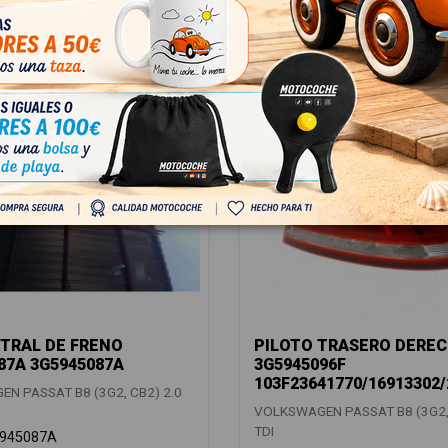
TRAL DE FRENO
PILOTO TRASERO DERE
87A 3G5945087A
3G5945096F
103F23641770/16913302
N PASSAT B8 (3G2, CB2) 2.0
VOLKSWAGEN PASSAT B8 (3G2, 
TDI
945087A