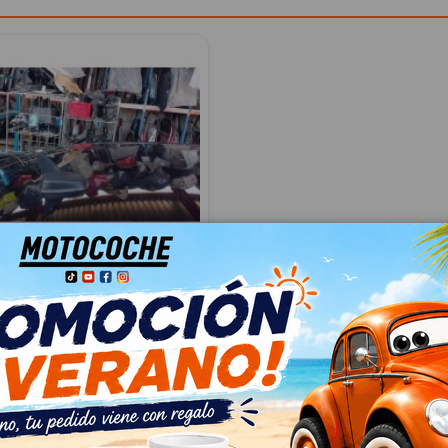
 5Q0035507N
07N
N PASSAT B8 (3G2, CB2) 2.0
035507N
04
 IVA
€ Con IVA