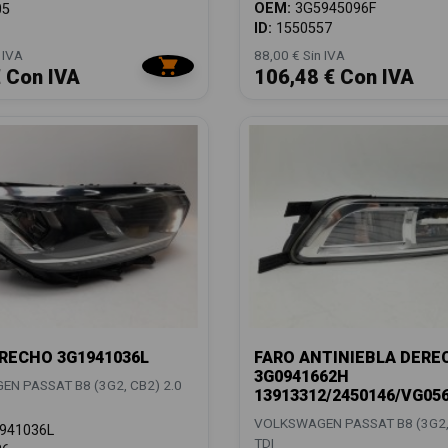
OEM:
3G5945096F
05
ID:
1550557
 IVA
88,00 € Sin IVA
€ Con IVA
106,48 € Con IVA
RECHO 3G1941036L
FARO ANTINIEBLA DERE
3G0941662H
N PASSAT B8 (3G2, CB2) 2.0
13913312/2450146/VG05
VOLKSWAGEN PASSAT B8 (3G2, 
941036L
TDI