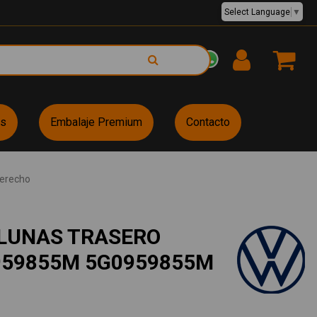
Select Language
▼
EUR €
es
Embalaje Premium
Contacto
derecho
LUNAS TRASERO
959855M 5G0959855M