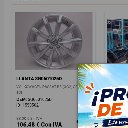
LLANTA 3G0601025D
ANTENA
5Q00355
VOLKSWAGEN PASSAT B8 (3G2, CB2) 2.0
VOLKSWAGE
TDI
TDI
OEM:
3G0601025D
OEM:
5Q0
ID:
1550502
ID:
15504
88,00 € Sin IVA
28,00 € Sin
106,48 € Con IVA
33,88 