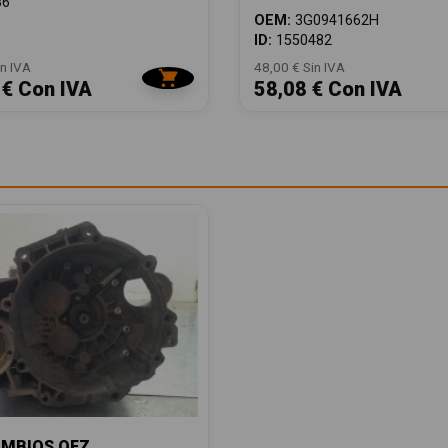
86
OEM:
3G0941662H
ID:
1550482
n IVA
48,00 € Sin IVA
 € Con IVA
58,08 € Con IVA
AMBIOS QFZ