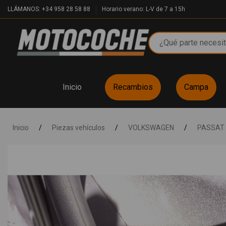
LLÁMANOS: +34 958 28 58 88
Horario verano: L-V de 7 a 15h
Inicio
Recambios
Campa
Inicio
/
Piezas vehículos
/
VOLKSWAGEN
/
PASSAT 