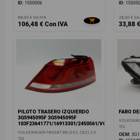
ID:
1550506
ID:
15505
88,00 € Sin IVA
28,00 € Sin
106,48 € Con IVA
33,88 
PILOTO TRASERO IZQUIERDO
FARO DE
3G5945095F 3G5945095F
VOLKSWAGE
103F23641771/16913301/2450561/VG0564074
TDI
VOLKSWAGEN PASSAT B8 (3G2, CB2) 2.0
OEM:
3G1
TDI