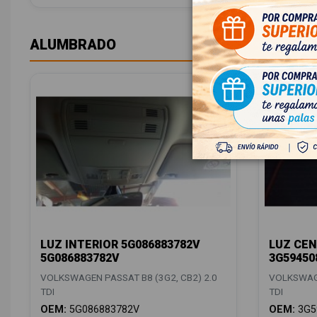
ALUMBRADO
LUZ INTERIOR 5G086883782V
LUZ CEN
5G086883782V
3G59450
VOLKSWAGEN PASSAT B8 (3G2, CB2) 2.0
VOLKSWAGE
TDI
TDI
OEM:
5G086883782V
OEM:
3G5