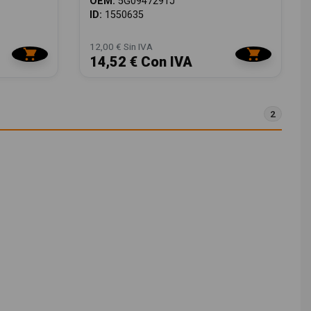
OEM:
5G0947291J
ID:
1550635
12,00 € Sin IVA
14,52 € Con IVA
2