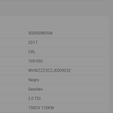
5G0959855M
2017
CRL
109.950
WVWZZZ3CZJE009252
Negro
Gasóleo
2.0 TDI
150CV 110KW