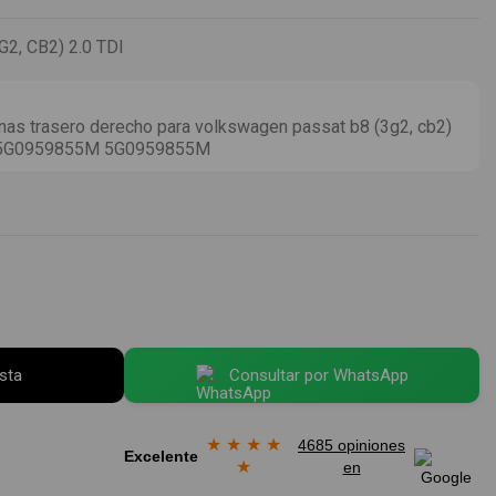
, CB2) 2.0 TDI
as trasero derecho para volkswagen passat b8 (3g2, cb2)
AM 5G0959855M 5G0959855M
esta
Consultar por WhatsApp
★
★
★
★
4685 opiniones
Excelente
★
en