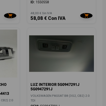
ID:
1550558
48,00 € Sin IVA
58,08 € Con IVA
CHO
LUZ INTERIOR 5G0947291J
5G0947291J
64413
VOLKSWAGEN PASSAT B8 (3G2, CB2) 2.0
CB2) 2.0
TDI