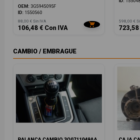
ID:
15504
OEM:
3G5945095F
ID:
1550560
88,00 € Sin IVA
598,00 € Si
106,48 € Con IVA
723,58
CAMBIO / EMBRAGUE
PALANCA CAMBIO 3Q0711049AA
CAJA C