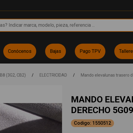
Conócenos
Bajas
Pago TPV
Taller
B8 (3G2, CB2)
/
ELECTRICIDAD
/
Mando elevalunas trasero 
MANDO ELEVA
DERECHO 5G0
Codigo: 1550512