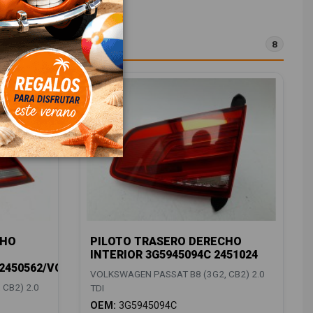
8
CHO
PILOTO TRASERO DERECHO
INTERIOR 3G5945094C 2451024
/2450562/VG0564073
VOLKSWAGEN PASSAT B8 (3G2, CB2) 2.0
CB2) 2.0
TDI
OEM:
3G5945094C