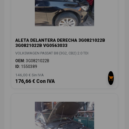
ALETA DELANTERA DERECHA 3G0821022B
3G0821022B VG0563033
VOLKSWAGEN PASSAT B8 (3G2, CB2) 2.0 TDI
OEM:
3G0821022B
ID:
1550389
146,00 € Sin IVA
176,66 € Con IVA