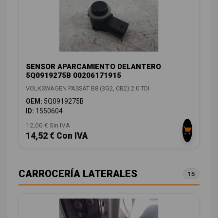
SENSOR APARCAMIENTO DELANTERO
5Q0919275B 00206171915
VOLKSWAGEN PASSAT B8 (3G2, CB2) 2.0 TDI
OEM:
5Q0919275B
ID:
1550604
12,00 € Sin IVA
14,52 € Con IVA
CARROCERÍA LATERALES
15