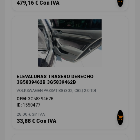
479,16 € Con IVA
ELEVALUNAS TRASERO DERECHO
3G5839462B 3G5839462B
VOLKSWAGEN PASSAT B8 (3G2, CB2) 2.0 TDI
OEM:
3G5839462B
ID:
1550477
28,00 € Sin IVA
33,88 € Con IVA