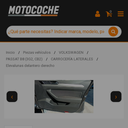
0
Inicio
/
Piezas vehículos
/
VOLKSWAGEN
/
PASSAT B8 (3G2, CB2)
/
CARROCERÍA LATERALES
/
Elevalunas delantero derecho
‹
›