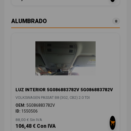
ALUMBRADO
8
LUZ INTERIOR 5G086883782V 5G086883782V
VOLKSWAGEN PASSAT B8 (3G2, CB2) 2.0 TDI
OEM:
5G086883782V
ID:
1550506
88,00 € Sin IVA
106,48 € Con IVA