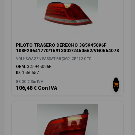
PILOTO TRASERO DERECHO 3G5945096F
103F23641770/16913302/2450562/VG0564073
VOLKSWAGEN PASSAT B8 (3G2, CB2) 2.0 TDI
OEM:
3G5945096F
ID:
1550557
88,00 € Sin IVA
106,48 € Con IVA