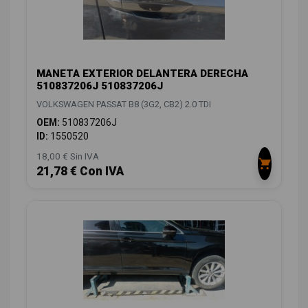
MANETA EXTERIOR DELANTERA DERECHA
510837206J 510837206J
VOLKSWAGEN PASSAT B8 (3G2, CB2) 2.0 TDI
OEM:
510837206J
ID:
1550520
18,00 € Sin IVA
21,78 € Con IVA