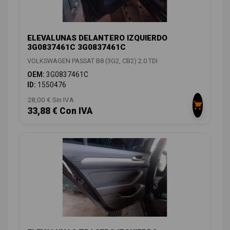
ELEVALUNAS DELANTERO IZQUIERDO
3G0837461C 3G0837461C
VOLKSWAGEN PASSAT B8 (3G2, CB2) 2.0 TDI
OEM:
3G0837461C
ID:
1550476
28,00 € Sin IVA
33,88 € Con IVA