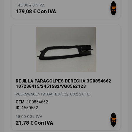
148,00 € Sin IVA
179,08 € Con IVA
REJILLA PARAGOLPES DERECHA 3G0854662
107236415/2451582/VG0562123
VOLKSWAGEN PASSAT B8 (3G2, CB2) 2.0 TDI
OEM:
3G0854662
ID:
1550582
18,00 € Sin IVA
21,78 € Con IVA