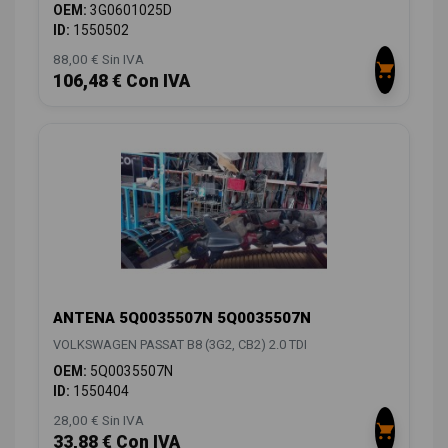
OEM:
3G0601025D
ID:
1550502
88,00 € Sin IVA
106,48 € Con IVA
ANTENA 5Q0035507N 5Q0035507N
VOLKSWAGEN PASSAT B8 (3G2, CB2) 2.0 TDI
OEM:
5Q0035507N
ID:
1550404
28,00 € Sin IVA
33,88 € Con IVA