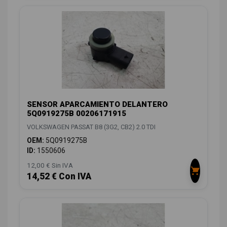
SENSOR APARCAMIENTO DELANTERO
5Q0919275B 00206171915
VOLKSWAGEN PASSAT B8 (3G2, CB2) 2.0 TDI
OEM:
5Q0919275B
ID:
1550606
12,00 € Sin IVA
14,52 € Con IVA