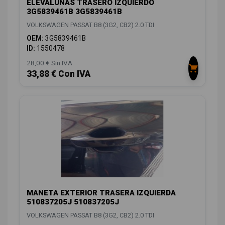
ELEVALUNAS TRASERO IZQUIERDO
3G5839461B 3G5839461B
VOLKSWAGEN PASSAT B8 (3G2, CB2) 2.0 TDI
OEM:
3G5839461B
ID:
1550478
28,00 € Sin IVA
33,88 € Con IVA
MANETA EXTERIOR TRASERA IZQUIERDA
510837205J 510837205J
VOLKSWAGEN PASSAT B8 (3G2, CB2) 2.0 TDI