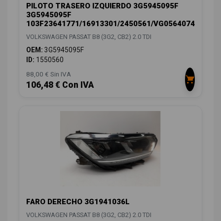
PILOTO TRASERO IZQUIERDO 3G5945095F
3G5945095F
103F23641771/16913301/2450561/VG0564074
VOLKSWAGEN PASSAT B8 (3G2, CB2) 2.0 TDI
OEM:
3G5945095F
ID:
1550560
88,00 € Sin IVA
106,48 € Con IVA
FARO DERECHO 3G1941036L
VOLKSWAGEN PASSAT B8 (3G2, CB2) 2.0 TDI