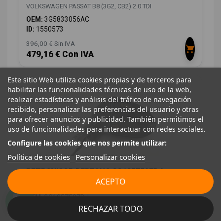
VOLKSWAGEN PASSAT B8 (3G2, CB2) 2.0 TDI
OEM:
3G5833056AC
ID:
1550573
396,00 € Sin IVA
479,16 € Con IVA
Este sitio Web utiliza cookies propias y de terceros para
habilitar las funcionalidades técnicas de uso de la web,
realizar estadísticas y análisis del tráfico de navegación
recibido, personalizar las preferencias del usuario y otras
para ofrecer anuncios y publicidad. También permitimos el
uso de funcionalidades para interactuar con redes sociales.
Configure las cookies que nos permite utilizar:
Política de cookies
Personalizar cookies
RETROVISOR DERECHO 3G1857507DJ
ACEPTO
VOLKSWAGEN PASSAT B8 (3G2, CB2) 2.0 TDI
OEM:
3G1857507DJ
RECHAZAR TODO
ID:
1550584