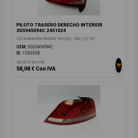
PILOTO TRASERO DERECHO INTERIOR
3G5945094C 2451024
VOLKSWAGEN PASSAT B8 (3G2, CB2) 2.0 TDI
OEM:
3G5945094C
ID:
1550558
48,00 € Sin IVA
58,08 € Con IVA