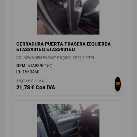
CERRADURA PUERTA TRASERA IZQUIERDA
5TA839015Q 5TA839015Q
VOLKSWAGEN PASSAT B8 (3G2, CB2) 2.0 TDI
OEM:
5TA839015Q
ID:
1550450
18,00 € Sin IVA
21,78 € Con IVA