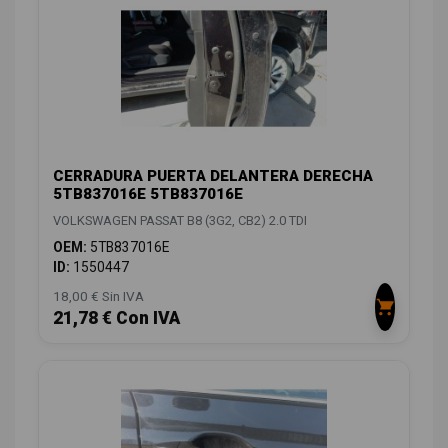
CERRADURA PUERTA DELANTERA DERECHA
5TB837016E 5TB837016E
VOLKSWAGEN PASSAT B8 (3G2, CB2) 2.0 TDI
OEM:
5TB837016E
ID:
1550447
18,00 € Sin IVA
21,78 € Con IVA