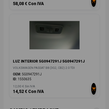
58,08 € Con IVA
LUZ INTERIOR 5G0947291J 5G0947291J
VOLKSWAGEN PASSAT B8 (3G2, CB2) 2.0 TDI
OEM:
5G0947291J
ID:
1550635
12,00 € Sin IVA
14,52 € Con IVA