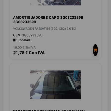
AMORTIGUADORES CAPO 3G0823359B
3G0823359B
VOLKSWAGEN PASSAT B8 (3G2, CB2) 2.0 TDI
OEM:
3G0823359B
ID:
1550401
18,00 € Sin IVA
21,78 € Con IVA