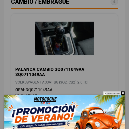
CAMBIO / EMBRAGUE
2
PALANCA CAMBIO 3Q0711049AA
3Q0711049AA
VOLKSWAGEN PASSAT B8 (3G2, CB2) 2.0 TDI
OEM:
3Q0711049AA
Do not show again.
ID:
1550540
48,00 € Sin IVA
58,08 € Con IVA