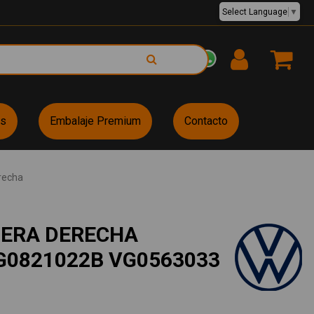
Select Language
▼
EUR €
es
Embalaje Premium
Contacto
recha
TERA DERECHA
G0821022B VG0563033