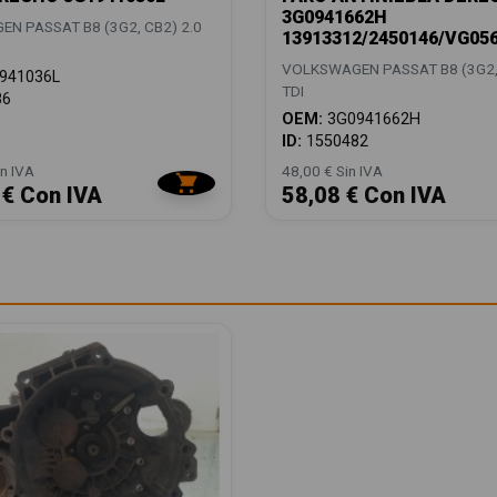
3G0941662H
N PASSAT B8 (3G2, CB2) 2.0
13913312/2450146/VG05
VOLKSWAGEN PASSAT B8 (3G2, 
941036L
TDI
86
OEM:
3G0941662H
ID:
1550482
n IVA
48,00 € Sin IVA
 € Con IVA
58,08 € Con IVA