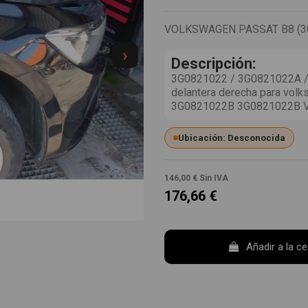
VOLKSWAGEN PASSAT B8 (3G2
›
Descripción:
3G0821022 / 3G0821022A / 
delantera derecha para volk
3G0821022B 3G0821022B 
Ubicación: Desconocida
146,00 €
Sin IVA
176,66 €
Añadir a la c