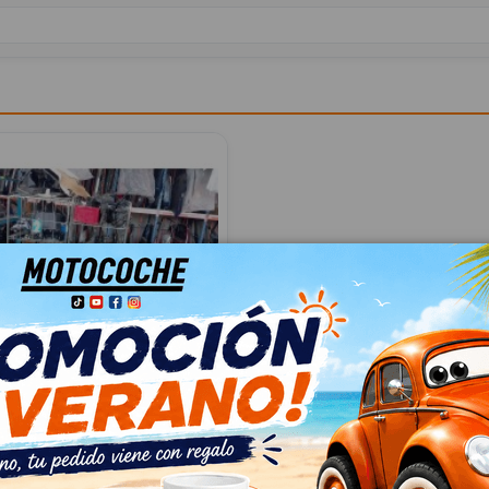
 5Q0035507N
07N
N PASSAT B8 (3G2, CB2) 2.0