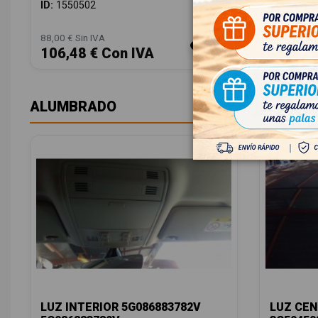
OEM:
5Q0
ID:
1550502
ID:
15504
88,00 € Sin IVA
28,00 € Sin
106,48 € Con IVA
33,88 
ALUMBRADO
LUZ INTERIOR 5G086883782V
LUZ CEN