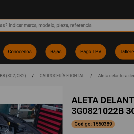
Conócenos
Bajas
Pago TPV
Taller
B8 (3G2, CB2)
/
CARROCERÍA FRONTAL
/
Aleta delantera de
ALETA DELAN
3G0821022B 3
Codigo: 1550389