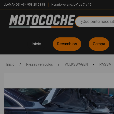
LLÁMANOS: +34 958 28 58 88
Horario verano: L-V de 7 a 15h
Inicio
Recambios
Campa
Inicio
/
Piezas vehículos
/
VOLKSWAGEN
/
PASSAT 