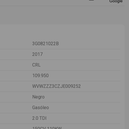
3G0821022B
2017
CRL
109.950
WVWZZZ3CZJE009252
Negro
Gasóleo
2.0 TDI
150CV 110KW