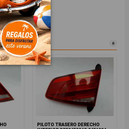
8
CHO
PILOTO TRASERO DERECHO