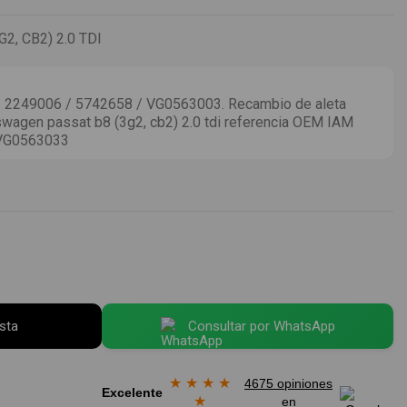
, CB2) 2.0 TDI
2249006 / 5742658 / VG0563003. Recambio de aleta
swagen passat b8 (3g2, cb2) 2.0 tdi referencia OEM IAM
VG0563033
esta
Consultar por WhatsApp
★
★
★
★
4675 opiniones
Excelente
★
en