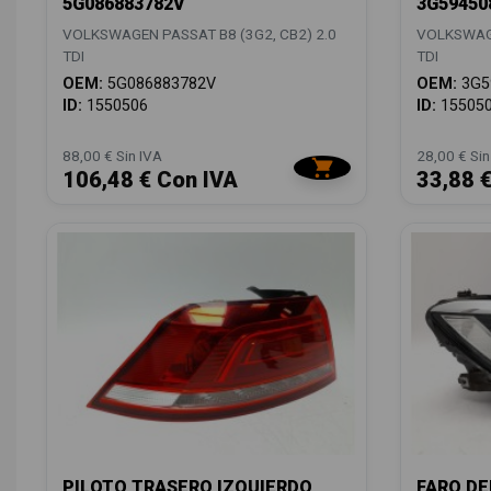
5G086883782V
3G59450
VOLKSWAGEN PASSAT B8 (3G2, CB2) 2.0
VOLKSWAGE
TDI
TDI
OEM:
5G086883782V
OEM:
3G5
ID:
1550506
ID:
15505
88,00 € Sin IVA
28,00 € Sin
106,48 € Con IVA
33,88 
PILOTO TRASERO IZQUIERDO
FARO DE