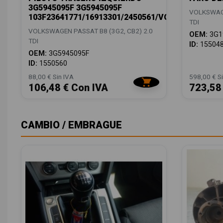
3G5945095F 3G5945095F
VOLKSWAGE
103F23641771/16913301/2450561/VG0564074
TDI
VOLKSWAGEN PASSAT B8 (3G2, CB2) 2.0
OEM:
3G1
TDI
ID:
15504
OEM:
3G5945095F
ID:
1550560
88,00 € Sin IVA
598,00 € Si
106,48 € Con IVA
723,58
CAMBIO / EMBRAGUE