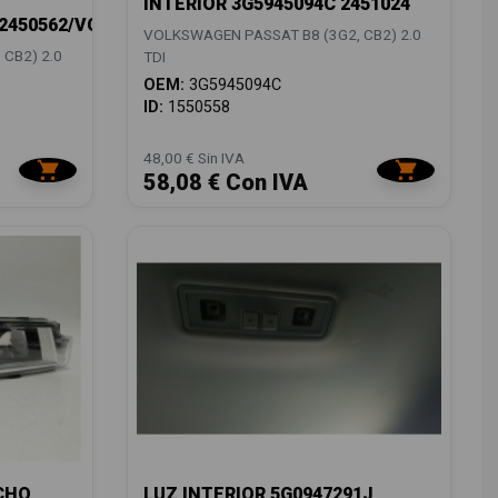
INTERIOR 3G5945094C 2451024
/2450562/VG0564073
VOLKSWAGEN PASSAT B8 (3G2, CB2) 2.0
CB2) 2.0
TDI
OEM:
3G5945094C
ID:
1550558
48,00 € Sin IVA
58,08 € Con IVA
CHO
LUZ INTERIOR 5G0947291J