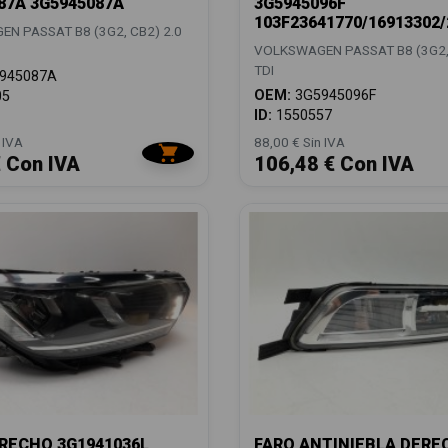
87A 3G5945087A
3G5945096F
103F23641770/16913302
N PASSAT B8 (3G2, CB2) 2.0
VOLKSWAGEN PASSAT B8 (3G2, 
TDI
945087A
OEM:
3G5945096F
05
ID:
1550557
 IVA
88,00 € Sin IVA
€ Con IVA
106,48 € Con IVA
RECHO 3G1941036L
FARO ANTINIEBLA DERE