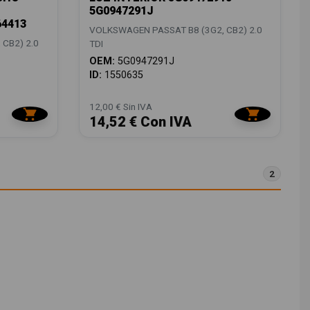
5G0947291J
64413
VOLKSWAGEN PASSAT B8 (3G2, CB2) 2.0
CB2) 2.0
TDI
OEM:
5G0947291J
ID:
1550635
12,00 € Sin IVA
14,52 € Con IVA
2