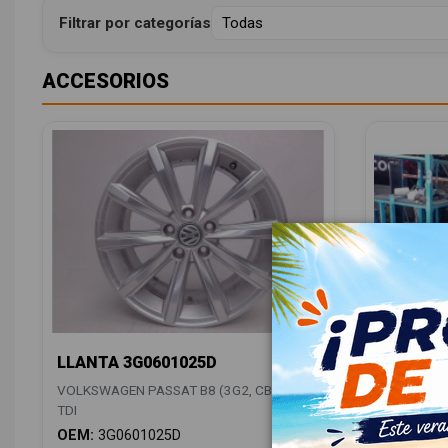
Filtrar por categorías
ACCESORIOS
LLANTA 3G0601025D
ANTENA
5Q00355
VOLKSWAGEN PASSAT B8 (3G2, CB2) 2.0
VOLKSWAGE
TDI
TDI
OEM:
3G0601025D