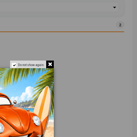
2
Do not show again.