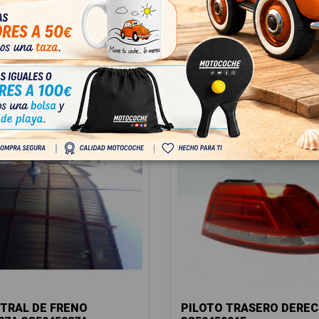
035507N
04
 IVA
€ Con IVA
TRAL DE FRENO
PILOTO TRASERO DERE