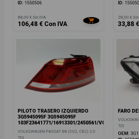
ID:
1550506
ID:
15505
88,00 € Sin IVA
28,00 € Sin
106,48 € Con IVA
33,88 
PILOTO TRASERO IZQUIERDO
FARO DE
3G5945095F 3G5945095F
VOLKSWAGE
103F23641771/16913301/2450561/VG0564074
TDI
VOLKSWAGEN PASSAT B8 (3G2, CB2) 2.0
OEM:
3G1
TDI