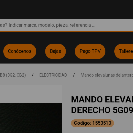
Conócenos
Bajas
Pago TPV
Taller
B8 (3G2, CB2)
/
ELECTRICIDAD
/
Mando elevalunas delanter
MANDO ELEVA
DERECHO 5G0
Codigo: 1550510