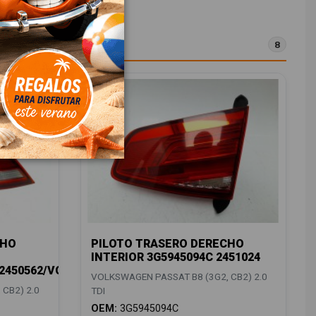
8
CHO
PILOTO TRASERO DERECHO
INTERIOR 3G5945094C 2451024
/2450562/VG0564073
VOLKSWAGEN PASSAT B8 (3G2, CB2) 2.0
CB2) 2.0
TDI
OEM:
3G5945094C