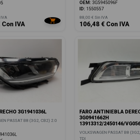
OEM:
3G5945096F
05
ID:
1550557
 IVA
88,00 € Sin IVA
€ Con IVA
106,48 € Con IVA
RECHO 3G1941036L
FARO ANTINIEBLA DERE
3G0941662H
N PASSAT B8 (3G2, CB2) 2.0
13913312/2450146/VG05
VOLKSWAGEN PASSAT B8 (3G2, 
941036L
TDI