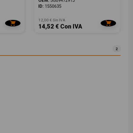
OEM:
5G0947291J
ID:
1550635
12,00 € Sin IVA
14,52 € Con IVA
2