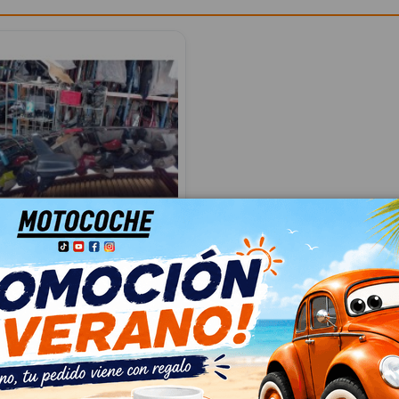
 5Q0035507N
07N
N PASSAT B8 (3G2, CB2) 2.0
035507N
04
 IVA
€ Con IVA