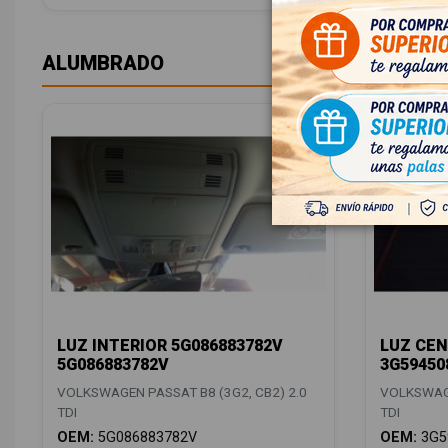
ALUMBRADO
LUZ INTERIOR 5G086883782V
LUZ CEN
5G086883782V
3G59450
VOLKSWAGEN PASSAT B8 (3G2, CB2) 2.0
VOLKSWAGE
TDI
TDI
OEM:
5G086883782V
OEM:
3G5