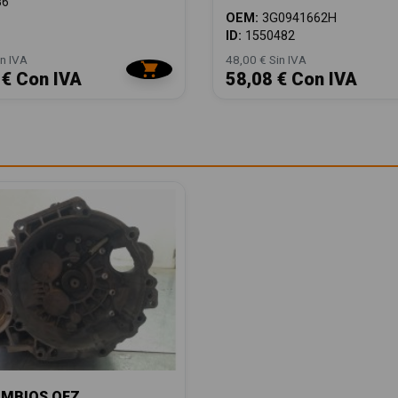
86
OEM:
3G0941662H
ID:
1550482
n IVA
48,00 € Sin IVA
 € Con IVA
58,08 € Con IVA
AMBIOS QFZ