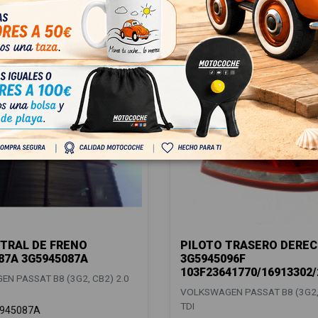
TRAL DE FRENO
PILOTO TRASERO DERE
87A 3G5945087A
3G5945096F
103F23641770/16913302
N PASSAT B8 (3G2, CB2) 2.0
VOLKSWAGEN PASSAT B8 (3G2, 
TDI
945087A