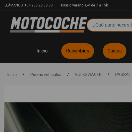
LLÁMANOS: +34 958 28 58 88
Horario verano: L-V de 7 a 15h
Inicio
Recambios
Campa
Inicio
/
Piezas vehículos
/
VOLKSWAGEN
/
PASSAT 