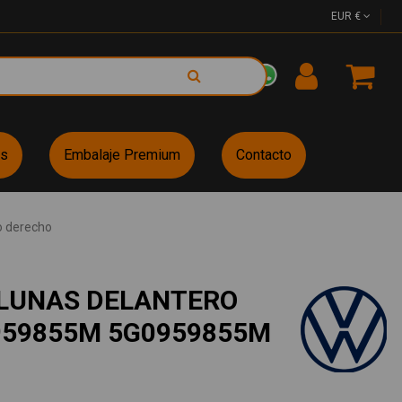
EUR €
es
Embalaje Premium
Contacto
o derecho
LUNAS DELANTERO
959855M 5G0959855M