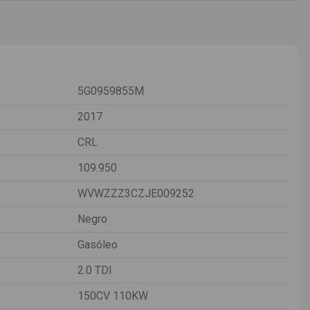
5G0959855M
2017
CRL
109.950
WVWZZZ3CZJE009252
Negro
Gasóleo
2.0 TDI
150CV 110KW