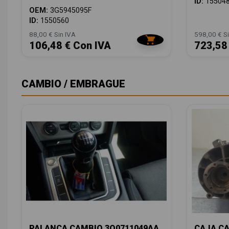
ID:
15504
OEM:
3G5945095F
ID:
1550560
88,00 € Sin IVA
598,00 € Si
106,48 € Con IVA
723,58
CAMBIO / EMBRAGUE
PALANCA CAMBIO 3Q0711049AA
CAJA C