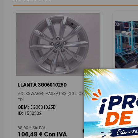
LLANTA 3G0601025D
ANTENA
5Q00355
VOLKSWAGEN PASSAT B8 (3G2, CB2) 2.0
VOLKSWAGE
TDI
TDI
OEM:
3G0601025D
OEM:
5Q0
ID:
1550502
ID:
15504
88,00 € Sin IVA
28,00 € Sin
106,48 € Con IVA
33,88 