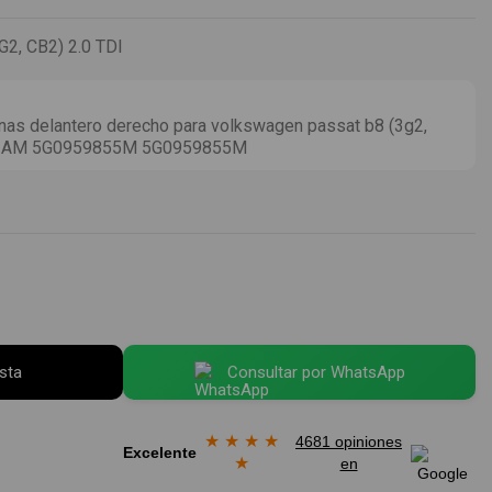
, CB2) 2.0 TDI
as delantero derecho para volkswagen passat b8 (3g2,
OEM IAM 5G0959855M 5G0959855M
esta
Consultar por WhatsApp
★
★
★
★
4681 opiniones
Excelente
★
en