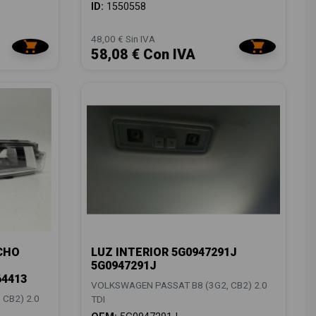
ID:
1550558
48,00 € Sin IVA
58,08 € Con IVA
CHO
LUZ INTERIOR 5G0947291J
5G0947291J
64413
VOLKSWAGEN PASSAT B8 (3G2, CB2) 2.0
CB2) 2.0
TDI