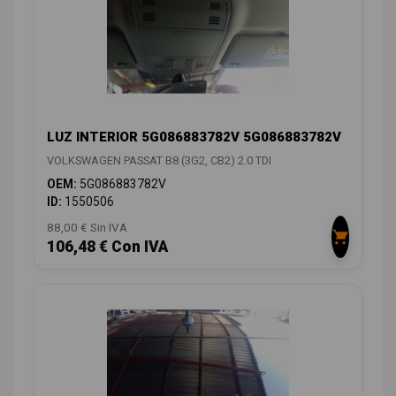
LUZ INTERIOR 5G086883782V 5G086883782V
VOLKSWAGEN PASSAT B8 (3G2, CB2) 2.0 TDI
OEM:
5G086883782V
ID:
1550506
88,00 € Sin IVA
106,48 € Con IVA