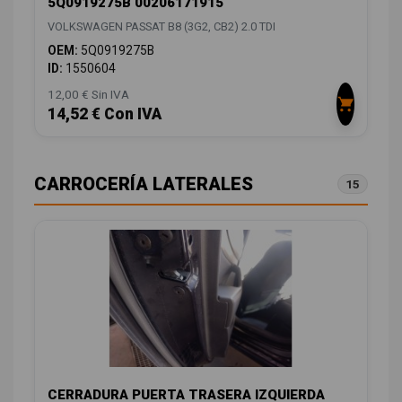
5Q0919275B 00206171915
VOLKSWAGEN PASSAT B8 (3G2, CB2) 2.0 TDI
OEM:
5Q0919275B
ID:
1550604
12,00 € Sin IVA
14,52 € Con IVA
CARROCERÍA LATERALES
15
CERRADURA PUERTA TRASERA IZQUIERDA