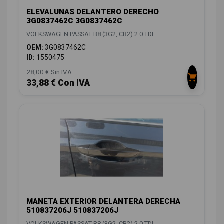
ELEVALUNAS DELANTERO DERECHO
3G0837462C 3G0837462C
VOLKSWAGEN PASSAT B8 (3G2, CB2) 2.0 TDI
OEM:
3G0837462C
ID:
1550475
28,00 € Sin IVA
33,88 € Con IVA
MANETA EXTERIOR DELANTERA DERECHA
510837206J 510837206J
VOLKSWAGEN PASSAT B8 (3G2, CB2) 2.0 TDI