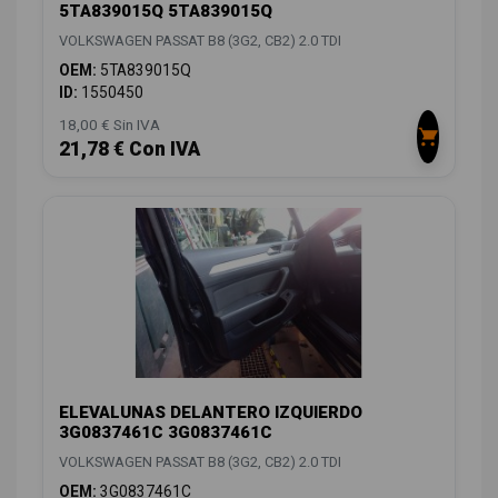
5TA839015Q 5TA839015Q
VOLKSWAGEN PASSAT B8 (3G2, CB2) 2.0 TDI
OEM:
5TA839015Q
ID:
1550450
18,00 € Sin IVA
21,78 € Con IVA
ELEVALUNAS DELANTERO IZQUIERDO
3G0837461C 3G0837461C
VOLKSWAGEN PASSAT B8 (3G2, CB2) 2.0 TDI
OEM:
3G0837461C