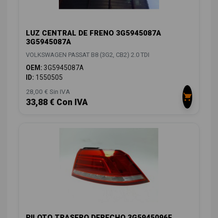
LUZ CENTRAL DE FRENO 3G5945087A
3G5945087A
VOLKSWAGEN PASSAT B8 (3G2, CB2) 2.0 TDI
OEM:
3G5945087A
ID:
1550505
28,00 € Sin IVA
33,88 € Con IVA
PILOTO TRASERO DERECHO 3G5945096F