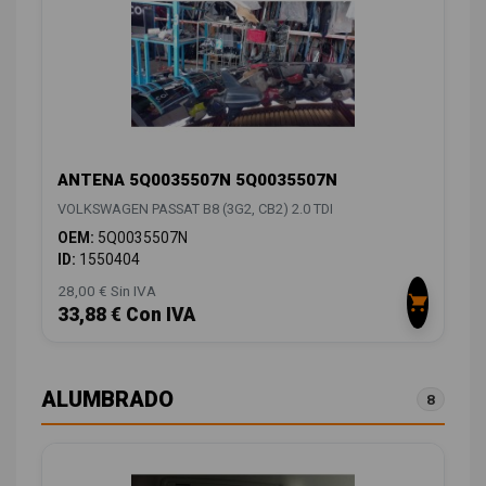
ANTENA 5Q0035507N 5Q0035507N
VOLKSWAGEN PASSAT B8 (3G2, CB2) 2.0 TDI
OEM:
5Q0035507N
ID:
1550404
28,00 € Sin IVA
33,88 € Con IVA
ALUMBRADO
8