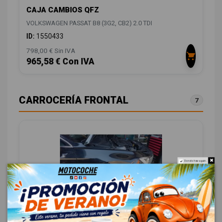
CAJA CAMBIOS QFZ
VOLKSWAGEN PASSAT B8 (3G2, CB2) 2.0 TDI
ID:
1550433
798,00 € Sin IVA
965,58 € Con IVA
CARROCERÍA FRONTAL
7
Do not show again.
ALETA DELANTERA DERECHA 3G0821022B