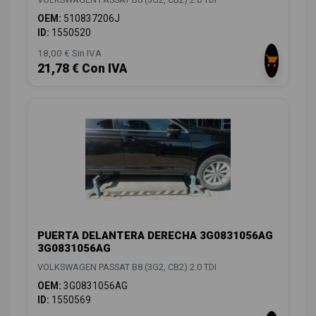
OEM:
510837206J
ID:
1550520
18,00 € Sin IVA
21,78 € Con IVA
PUERTA DELANTERA DERECHA 3G0831056AG
3G0831056AG
VOLKSWAGEN PASSAT B8 (3G2, CB2) 2.0 TDI
OEM:
3G0831056AG
ID:
1550569