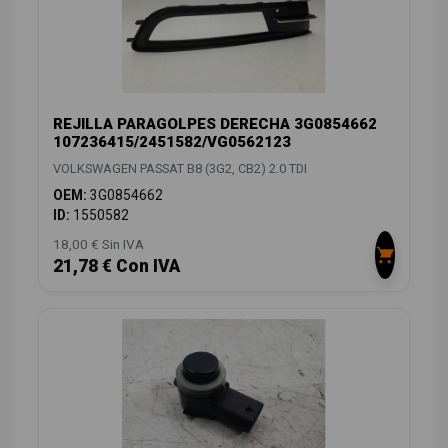
REJILLA PARAGOLPES DERECHA 3G0854662
107236415/2451582/VG0562123
VOLKSWAGEN PASSAT B8 (3G2, CB2) 2.0 TDI
OEM:
3G0854662
ID:
1550582
18,00 € Sin IVA
21,78 € Con IVA