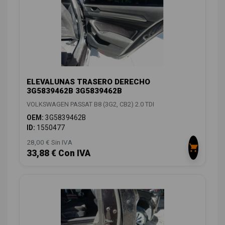
ELEVALUNAS TRASERO DERECHO
3G5839462B 3G5839462B
VOLKSWAGEN PASSAT B8 (3G2, CB2) 2.0 TDI
OEM:
3G5839462B
ID:
1550477
28,00 € Sin IVA
33,88 € Con IVA