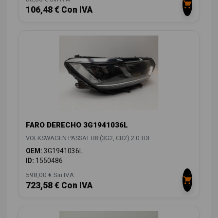
106,48 € Con IVA
FARO DERECHO 3G1941036L
VOLKSWAGEN PASSAT B8 (3G2, CB2) 2.0 TDI
OEM:
3G1941036L
ID:
1550486
598,00 € Sin IVA
723,58 € Con IVA