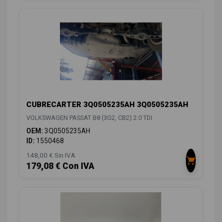
CUBRECARTER 3Q0505235AH 3Q0505235AH
VOLKSWAGEN PASSAT B8 (3G2, CB2) 2.0 TDI
OEM:
3Q0505235AH
ID:
1550468
148,00 € Sin IVA
179,08 € Con IVA