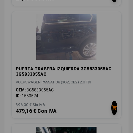
PUERTA TRASERA IZQUIERDA 3G5833055AC
3G5833055AC
VOLKSWAGEN PASSAT B8 (3G2, CB2) 2.0 TDI
OEM:
3G5833055AC
ID:
1550574
396,00 € Sin IVA
479,16 € Con IVA