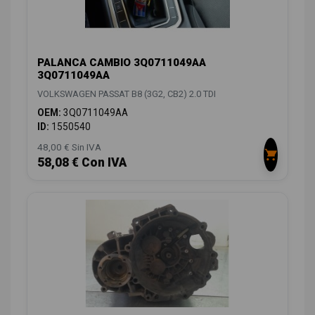
PALANCA CAMBIO 3Q0711049AA
3Q0711049AA
VOLKSWAGEN PASSAT B8 (3G2, CB2) 2.0 TDI
OEM:
3Q0711049AA
ID:
1550540
48,00 € Sin IVA
58,08 € Con IVA