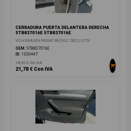
CERRADURA PUERTA DELANTERA DERECHA
5TB837016E 5TB837016E
VOLKSWAGEN PASSAT B8 (3G2, CB2) 2.0 TDI
OEM:
5TB837016E
ID:
1550447
18,00 € Sin IVA
21,78 € Con IVA