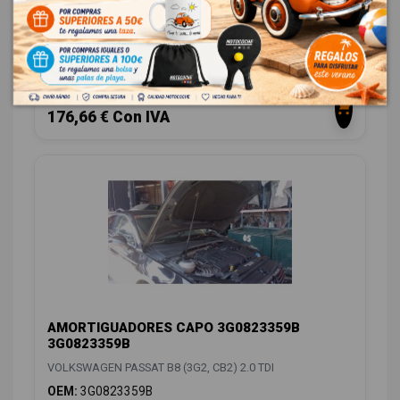
3G0821022B VG0563033
VOLKSWAGEN PASSAT B8 (3G2, CB2) 2.0 TDI
OEM:
3G0821022B
ID:
1550389
146,00 € Sin IVA
176,66 € Con IVA
AMORTIGUADORES CAPO 3G0823359B
3G0823359B
VOLKSWAGEN PASSAT B8 (3G2, CB2) 2.0 TDI
OEM:
3G0823359B