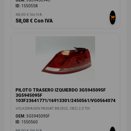
OEM:
3G5945094C
ID:
1550558
48,00 € Sin IVA
58,08 € Con IVA
PILOTO TRASERO IZQUIERDO 3G5945095F
3G5945095F
103F23641771/16913301/2450561/VG0564074
VOLKSWAGEN PASSAT B8 (3G2, CB2) 2.0 TDI
OEM:
3G5945095F
ID:
1550560
88,00 € Sin IVA