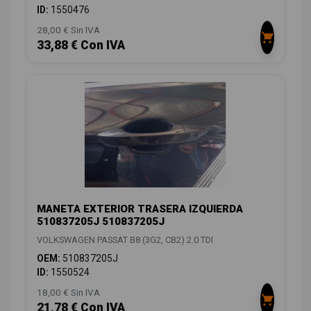
ID:
1550476
28,00 € Sin IVA
33,88 € Con IVA
MANETA EXTERIOR TRASERA IZQUIERDA
510837205J 510837205J
VOLKSWAGEN PASSAT B8 (3G2, CB2) 2.0 TDI
OEM:
510837205J
ID:
1550524
18,00 € Sin IVA
21,78 € Con IVA