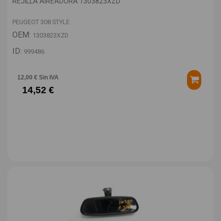
REJILLA AIREADORA 1303823XZD
PEUGEOT 308 STYLE
OEM:
1303823XZD
ID:
999486
12,00 € Sin IVA
14,52 €