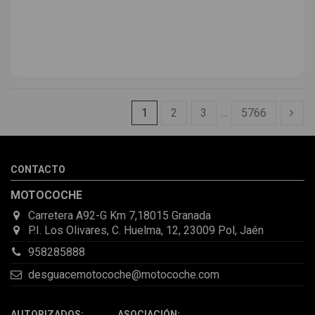
1
2
3
…
5766
CONTACTO
MOTOCOCHE
Carretera A92-G Km 7,18015 Granada
P.I. Los Olivares, C. Huelma, 12, 23009 Pol, Jaén
958285888
desguacemotocoche@motocoche.com
AUTORIZADOS: ASOCIACIÓN: