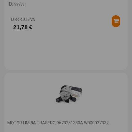
ID:
999831
18,00 € Sin IVA
21,78 €
MOTOR LIMPIA TRASERO 9673251380A W000027332