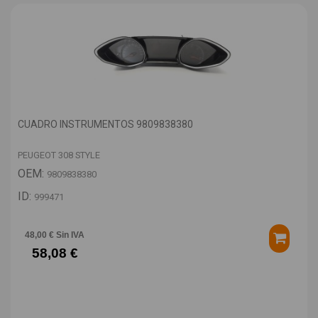
CUADRO INSTRUMENTOS 9809838380
PEUGEOT 308 STYLE
OEM:
9809838380
ID:
999471
48,00 € Sin IVA
58,08 €