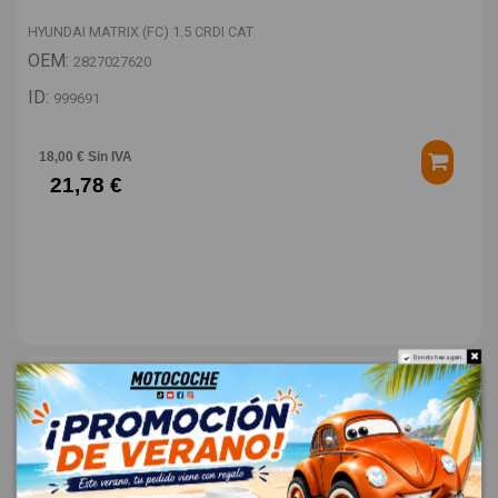
HYUNDAI MATRIX (FC) 1.5 CRDI CAT
OEM:
2827027620
ID:
999691
18,00 € Sin IVA
21,78 €
Do not show again.