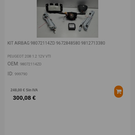
KIT AIRBAG 98072114ZD 9672848580 9812713380
PEUGEOT 208 1.2 12V VTI
OEM:
98072114ZD
ID:
999790
248,00 € Sin IVA
300,08 €