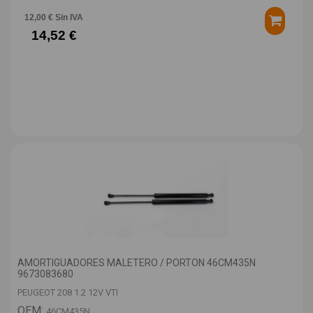
12,00 € Sin IVA
14,52 €
AMORTIGUADORES MALETERO / PORTON 46CM435N
9673083680
PEUGEOT 208 1.2 12V VTI
OEM:
46CM435N