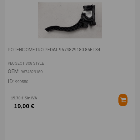
POTENCIOMETRO PEDAL 9674829180 86ET34
PEUGEOT 308 STYLE
OEM:
9674829180
ID:
999550
15,70 € Sin IVA
19,00 €