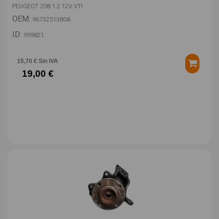
PEUGEOT 208 1.2 12V VTI
OEM:
9673251380A
ID:
999821
15,70 € Sin IVA
19,00 €