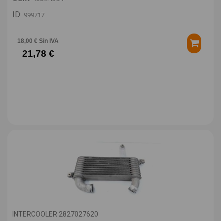
ID:
999717
18,00 € Sin IVA
21,78 €
INTERCOOLER 2827027620