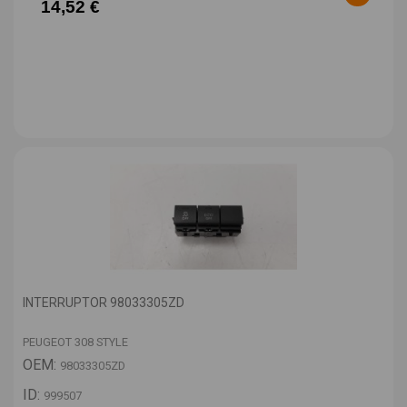
14,52 €
INTERRUPTOR 98033305ZD
PEUGEOT 308 STYLE
OEM:
98033305ZD
ID:
999507