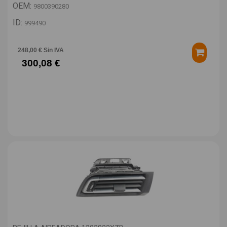
OEM:
9800390280
ID:
999490
248,00 € Sin IVA
300,08 €