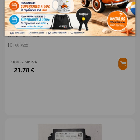
TAPA EXTERIOR COMBUSTIBLE 9677268980
PEUGEOT 308 STYLE
OEM:
9677268980
ID:
999603
18,00 € Sin IVA
21,78 €