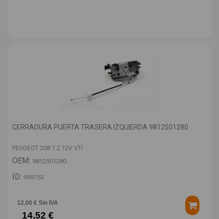
CERRADURA PUERTA TRASERA IZQUIERDA 9812501280
PEUGEOT 208 1.2 12V VTI
OEM:
9812501280
ID:
999753
12,00 € Sin IVA
14,52 €