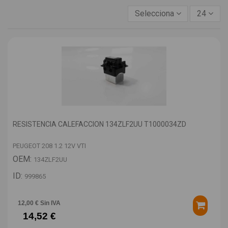
Selecciona
24
RESISTENCIA CALEFACCION 134ZLF2UU T1000034ZD
PEUGEOT 208 1.2 12V VTI
OEM:
134ZLF2UU
ID:
999865
12,00 € Sin IVA
14,52 €