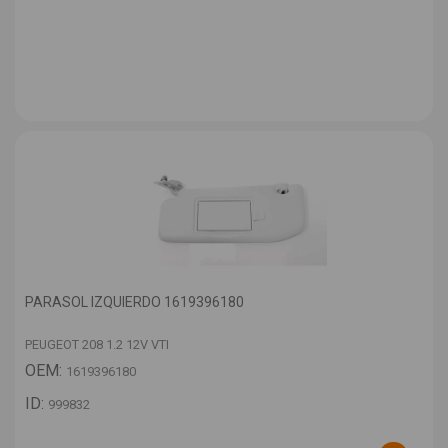
PARASOL IZQUIERDO 1619396180
PEUGEOT 208 1.2 12V VTI
OEM:
1619396180
ID:
999832