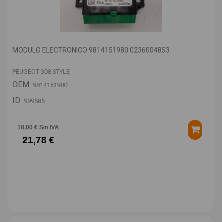
MODULO ELECTRONICO 9814151980 0236004853
PEUGEOT 308 STYLE
OEM:
9814151980
ID:
999585
18,00 € Sin IVA
21,78 €