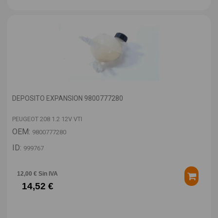
DEPOSITO EXPANSION 9800777280
PEUGEOT 208 1.2 12V VTI
OEM:
9800777280
ID:
999767
12,00 € Sin IVA
14,52 €