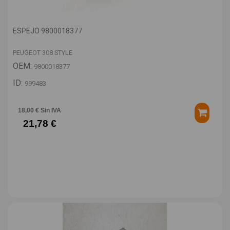
ESPEJO 9800018377
PEUGEOT 308 STYLE
OEM:
9800018377
ID:
999483
18,00 € Sin IVA
21,78 €