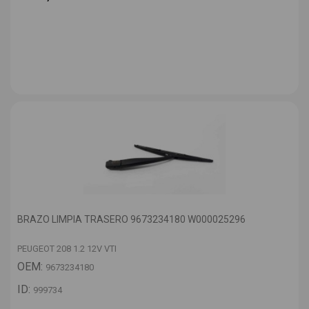
BRAZO LIMPIA TRASERO 9673234180 W000025296
PEUGEOT 208 1.2 12V VTI
OEM:
9673234180
ID:
999734