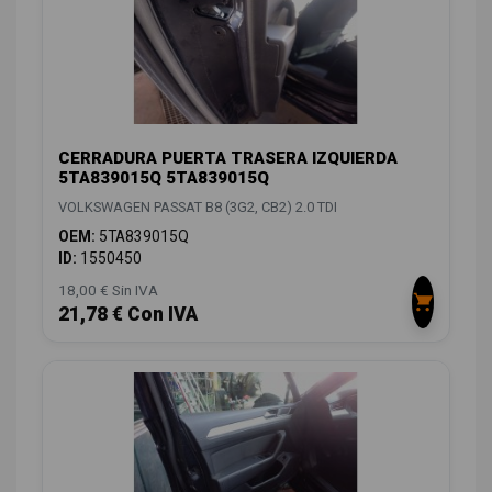
CERRADURA PUERTA TRASERA IZQUIERDA
5TA839015Q 5TA839015Q
VOLKSWAGEN PASSAT B8 (3G2, CB2) 2.0 TDI
OEM:
5TA839015Q
ID:
1550450
18,00 € Sin IVA
21,78 € Con IVA