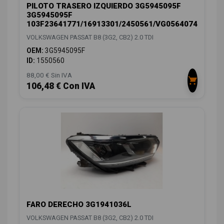
PILOTO TRASERO IZQUIERDO 3G5945095F
3G5945095F
103F23641771/16913301/2450561/VG0564074
VOLKSWAGEN PASSAT B8 (3G2, CB2) 2.0 TDI
OEM:
3G5945095F
ID:
1550560
88,00 € Sin IVA
106,48 € Con IVA
FARO DERECHO 3G1941036L
VOLKSWAGEN PASSAT B8 (3G2, CB2) 2.0 TDI