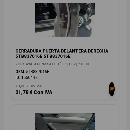
CERRADURA PUERTA DELANTERA DERECHA
5TB837016E 5TB837016E
VOLKSWAGEN PASSAT B8 (3G2, CB2) 2.0 TDI
OEM:
5TB837016E
ID:
1550447
18,00 € Sin IVA
21,78 € Con IVA