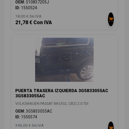
OEM:
510837205J
ID:
1550524
18,00 € Sin IVA
21,78 € Con IVA
PUERTA TRASERA IZQUIERDA 3G5833055AC
3G5833055AC
VOLKSWAGEN PASSAT B8 (3G2, CB2) 2.0 TDI
OEM:
3G5833055AC
ID:
1550574
396,00 € Sin IVA