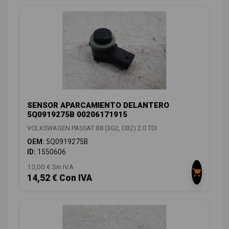
SENSOR APARCAMIENTO DELANTERO
5Q0919275B 00206171915
VOLKSWAGEN PASSAT B8 (3G2, CB2) 2.0 TDI
OEM:
5Q0919275B
ID:
1550606
12,00 € Sin IVA
14,52 € Con IVA