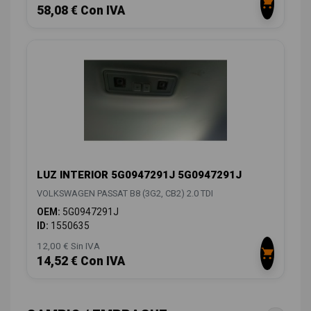
58,08 € Con IVA
LUZ INTERIOR 5G0947291J 5G0947291J
VOLKSWAGEN PASSAT B8 (3G2, CB2) 2.0 TDI
OEM:
5G0947291J
ID:
1550635
12,00 € Sin IVA
14,52 € Con IVA