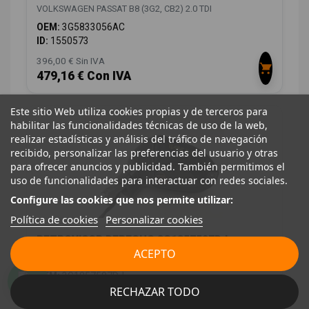
VOLKSWAGEN PASSAT B8 (3G2, CB2) 2.0 TDI
OEM:
3G5833056AC
ID:
1550573
396,00 € Sin IVA
479,16 € Con IVA
Este sitio Web utiliza cookies propias y de terceros para
habilitar las funcionalidades técnicas de uso de la web,
realizar estadísticas y análisis del tráfico de navegación
recibido, personalizar las preferencias del usuario y otras
para ofrecer anuncios y publicidad. También permitimos el
uso de funcionalidades para interactuar con redes sociales.
Configure las cookies que nos permite utilizar:
Política de cookies
Personalizar cookies
RETROVISOR DERECHO 3G1857507DJ
ACEPTO
VOLKSWAGEN PASSAT B8 (3G2, CB2) 2.0 TDI
OEM:
3G1857507DJ
RECHAZAR TODO
ID:
1550584