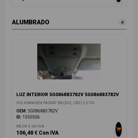
ALUMBRADO
8
LUZ INTERIOR 5G086883782V 5G086883782V
VOLKSWAGEN PASSAT B8 (3G2, CB2) 2.0 TDI
OEM:
5G086883782V
ID:
1550506
88,00 € Sin IVA
106,48 € Con IVA