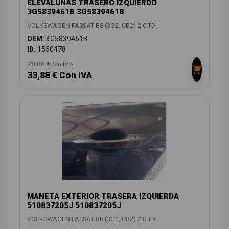
ELEVALUNAS TRASERO IZQUIERDO
3G5839461B 3G5839461B
VOLKSWAGEN PASSAT B8 (3G2, CB2) 2.0 TDI
OEM:
3G5839461B
ID:
1550478
28,00 € Sin IVA
33,88 € Con IVA
MANETA EXTERIOR TRASERA IZQUIERDA
510837205J 510837205J
VOLKSWAGEN PASSAT B8 (3G2, CB2) 2.0 TDI