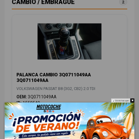
CAMBIO / EMBRAGUE
2
PALANCA CAMBIO 3Q0711049AA
3Q0711049AA
VOLKSWAGEN PASSAT B8 (3G2, CB2) 2.0 TDI
OEM:
3Q0711049AA
Do not show again.
ID:
1550540
48,00 € Sin IVA
58,08 € Con IVA