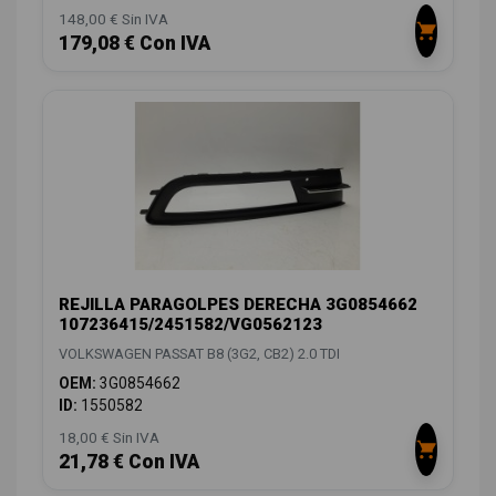
148,00 € Sin IVA
179,08 € Con IVA
REJILLA PARAGOLPES DERECHA 3G0854662
107236415/2451582/VG0562123
VOLKSWAGEN PASSAT B8 (3G2, CB2) 2.0 TDI
OEM:
3G0854662
ID:
1550582
18,00 € Sin IVA
21,78 € Con IVA