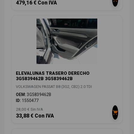
479,16 € Con IVA
ELEVALUNAS TRASERO DERECHO
3G5839462B 3G5839462B
VOLKSWAGEN PASSAT B8 (3G2, CB2) 2.0 TDI
OEM:
3G5839462B
ID:
1550477
28,00 € Sin IVA
33,88 € Con IVA