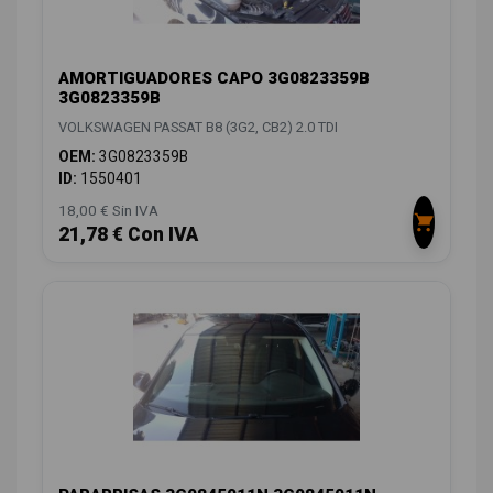
AMORTIGUADORES CAPO 3G0823359B
3G0823359B
VOLKSWAGEN PASSAT B8 (3G2, CB2) 2.0 TDI
OEM:
3G0823359B
ID:
1550401
18,00 € Sin IVA
21,78 € Con IVA