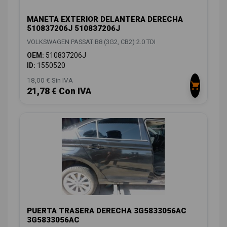
MANETA EXTERIOR DELANTERA DERECHA
510837206J 510837206J
VOLKSWAGEN PASSAT B8 (3G2, CB2) 2.0 TDI
OEM:
510837206J
ID:
1550520
18,00 € Sin IVA
21,78 € Con IVA
PUERTA TRASERA DERECHA 3G5833056AC
3G5833056AC