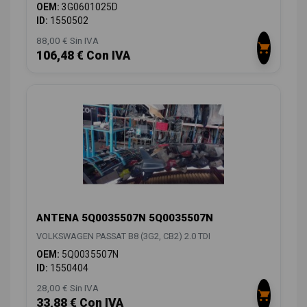
OEM:
3G0601025D
ID:
1550502
88,00 € Sin IVA
106,48 € Con IVA
ANTENA 5Q0035507N 5Q0035507N
VOLKSWAGEN PASSAT B8 (3G2, CB2) 2.0 TDI
OEM:
5Q0035507N
ID:
1550404
28,00 € Sin IVA
33,88 € Con IVA