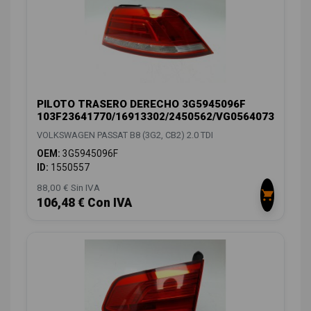
PILOTO TRASERO DERECHO 3G5945096F
103F23641770/16913302/2450562/VG0564073
VOLKSWAGEN PASSAT B8 (3G2, CB2) 2.0 TDI
OEM:
3G5945096F
ID:
1550557
88,00 € Sin IVA
106,48 € Con IVA