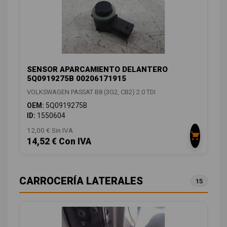
SENSOR APARCAMIENTO DELANTERO
5Q0919275B 00206171915
VOLKSWAGEN PASSAT B8 (3G2, CB2) 2.0 TDI
OEM:
5Q0919275B
ID:
1550604
12,00 € Sin IVA
14,52 € Con IVA
CARROCERÍA LATERALES
15