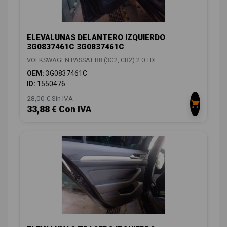
ELEVALUNAS DELANTERO IZQUIERDO
3G0837461C 3G0837461C
VOLKSWAGEN PASSAT B8 (3G2, CB2) 2.0 TDI
OEM:
3G0837461C
ID:
1550476
28,00 € Sin IVA
33,88 € Con IVA