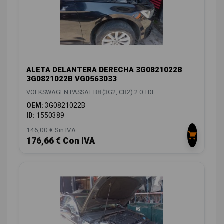
ALETA DELANTERA DERECHA 3G0821022B
3G0821022B VG0563033
VOLKSWAGEN PASSAT B8 (3G2, CB2) 2.0 TDI
OEM:
3G0821022B
ID:
1550389
146,00 € Sin IVA
176,66 € Con IVA