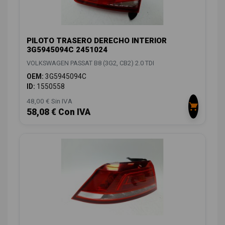
PILOTO TRASERO DERECHO INTERIOR
3G5945094C 2451024
VOLKSWAGEN PASSAT B8 (3G2, CB2) 2.0 TDI
OEM:
3G5945094C
ID:
1550558
48,00 € Sin IVA
58,08 € Con IVA