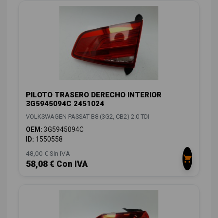
PILOTO TRASERO DERECHO INTERIOR
3G5945094C 2451024
VOLKSWAGEN PASSAT B8 (3G2, CB2) 2.0 TDI
OEM:
3G5945094C
ID:
1550558
48,00 € Sin IVA
58,08 € Con IVA