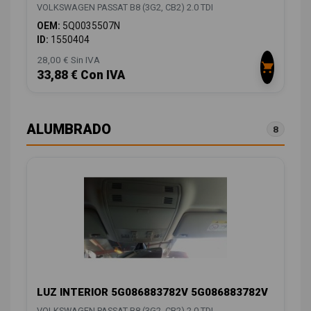
VOLKSWAGEN PASSAT B8 (3G2, CB2) 2.0 TDI
OEM:
5Q0035507N
ID:
1550404
28,00 € Sin IVA
33,88 € Con IVA
ALUMBRADO
8
LUZ INTERIOR 5G086883782V 5G086883782V
VOLKSWAGEN PASSAT B8 (3G2, CB2) 2.0 TDI