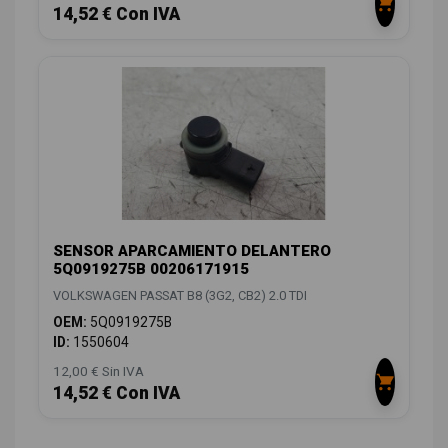
14,52 € Con IVA
SENSOR APARCAMIENTO DELANTERO
5Q0919275B 00206171915
VOLKSWAGEN PASSAT B8 (3G2, CB2) 2.0 TDI
OEM:
5Q0919275B
ID:
1550604
12,00 € Sin IVA
14,52 € Con IVA