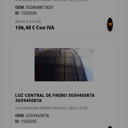
OEM:
5G086883782V
ID:
1550506
88,00 € Sin IVA
106,48 € Con IVA
LUZ CENTRAL DE FRENO 3G5945087A
3G5945087A
VOLKSWAGEN PASSAT B8 (3G2, CB2) 2.0 TDI
OEM:
3G5945087A
ID:
1550505