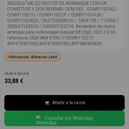
MODELO VALEO MOTOR DE ARRANQUE CON UN
CONECTOR Y DOS BORNAS OEM REF : 02M911024Q /
02M911021G / 02M911022F / 02M911024JX /
02M911024QX / 063720058010 / 1004178 / 115560 /
200547133010 / 200547133216. Recambio de motor
arranque para volkswagen passat b8 (3g2, cb2) 2.0 tdi
referencia OEM IAM 010617 02M911021P
ARF670401HQ/ARF670401BS/ARF980404DN
Ubicación: Almacén Jaén
28,00 €
Sin IVA
33,88 €
Añadir a la cesta
Consultar por WhatsApp