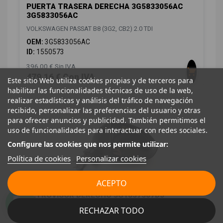
PUERTA TRASERA DERECHA 3G5833056AC
3G5833056AC
VOLKSWAGEN PASSAT B8 (3G2, CB2) 2.0 TDI
OEM:
3G5833056AC
ID:
1550573
396,00 € Sin IVA
479,16 € Con IVA
Este sitio Web utiliza cookies propias y de terceros para
habilitar las funcionalidades técnicas de uso de la web,
realizar estadísticas y análisis del tráfico de navegación
recibido, personalizar las preferencias del usuario y otras
para ofrecer anuncios y publicidad. También permitimos el
uso de funcionalidades para interactuar con redes sociales.
Configure las cookies que nos permite utilizar:
Política de cookies
Personalizar cookies
ACEPTO
RETROVISOR DERECHO 3G1857507DJ
VOLKSWAGEN PASSAT B8 (3G2, CB2) 2.0 TDI
RECHAZAR TODO
OEM:
3G1857507DJ