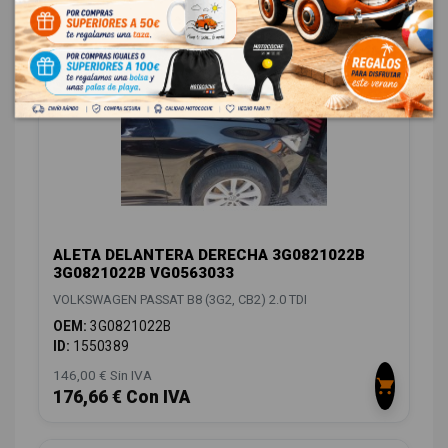
CARROCERÍA FRONTAL
7
ALETA DELANTERA DERECHA 3G0821022B
3G0821022B VG0563033
VOLKSWAGEN PASSAT B8 (3G2, CB2) 2.0 TDI
OEM:
3G0821022B
ID:
1550389
146,00 € Sin IVA
176,66 € Con IVA