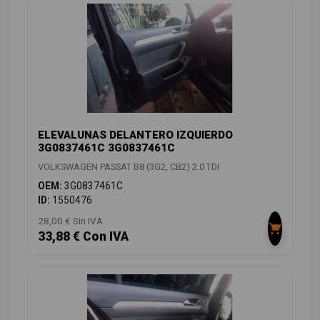
ELEVALUNAS DELANTERO IZQUIERDO
3G0837461C 3G0837461C
VOLKSWAGEN PASSAT B8 (3G2, CB2) 2.0 TDI
OEM:
3G0837461C
ID:
1550476
28,00 € Sin IVA
33,88 € Con IVA