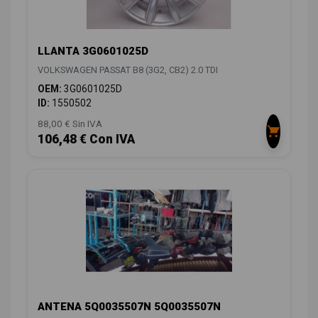
LLANTA 3G0601025D
VOLKSWAGEN PASSAT B8 (3G2, CB2) 2.0 TDI
OEM:
3G0601025D
ID:
1550502
88,00 € Sin IVA
106,48 € Con IVA
ANTENA 5Q0035507N 5Q0035507N