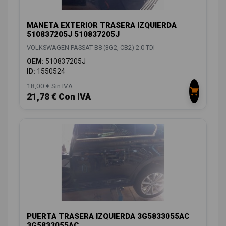
MANETA EXTERIOR TRASERA IZQUIERDA
510837205J 510837205J
VOLKSWAGEN PASSAT B8 (3G2, CB2) 2.0 TDI
OEM:
510837205J
ID:
1550524
18,00 € Sin IVA
21,78 € Con IVA
PUERTA TRASERA IZQUIERDA 3G5833055AC
3G5833055AC