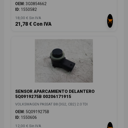
OEM:
3G0854662
ID:
1550582
18,00 € Sin IVA
21,78 € Con IVA
SENSOR APARCAMIENTO DELANTERO
5Q0919275B 00206171915
VOLKSWAGEN PASSAT B8 (3G2, CB2) 2.0 TDI
OEM:
5Q0919275B
ID:
1550606
12,00 € Sin IVA