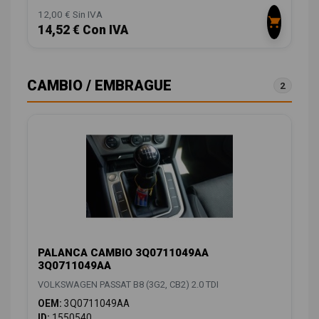
12,00 € Sin IVA
14,52 € Con IVA
CAMBIO / EMBRAGUE
2
PALANCA CAMBIO 3Q0711049AA
3Q0711049AA
VOLKSWAGEN PASSAT B8 (3G2, CB2) 2.0 TDI
OEM:
3Q0711049AA
ID:
1550540