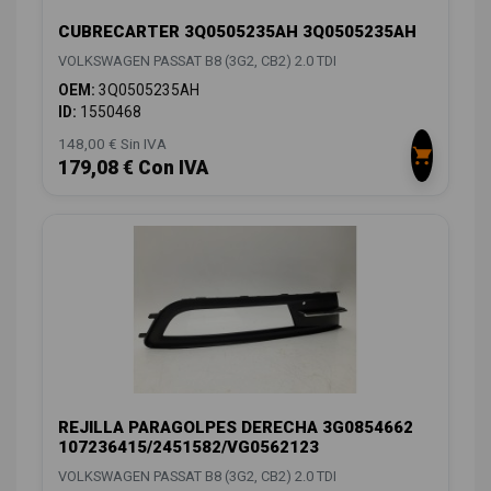
CUBRECARTER 3Q0505235AH 3Q0505235AH
VOLKSWAGEN PASSAT B8 (3G2, CB2) 2.0 TDI
OEM:
3Q0505235AH
ID:
1550468
148,00 € Sin IVA
179,08 € Con IVA
REJILLA PARAGOLPES DERECHA 3G0854662
107236415/2451582/VG0562123
VOLKSWAGEN PASSAT B8 (3G2, CB2) 2.0 TDI