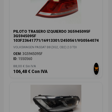
PILOTO TRASERO IZQUIERDO 3G5945095F
3G5945095F
103F23641771/16913301/2450561/VG0564074
VOLKSWAGEN PASSAT B8 (3G2, CB2) 2.0 TDI
OEM:
3G5945095F
ID:
1550560
88,00 € Sin IVA
106,48 € Con IVA