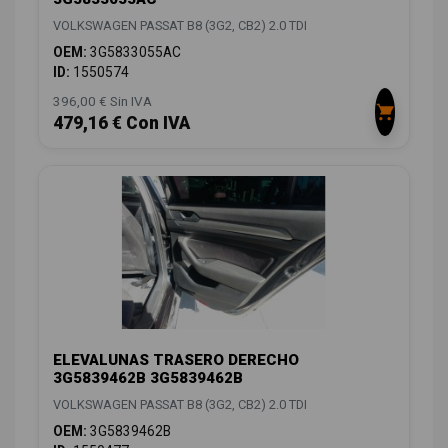
VOLKSWAGEN PASSAT B8 (3G2, CB2) 2.0 TDI
OEM:
3G5833055AC
ID:
1550574
396,00 € Sin IVA
479,16 € Con IVA
ELEVALUNAS TRASERO DERECHO
3G5839462B 3G5839462B
VOLKSWAGEN PASSAT B8 (3G2, CB2) 2.0 TDI
OEM:
3G5839462B