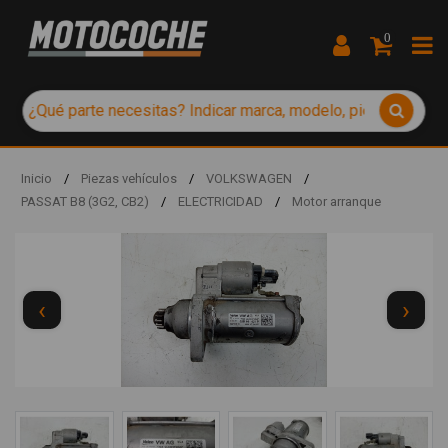
0
Inicio
/
Piezas vehículos
/
VOLKSWAGEN
/
PASSAT B8 (3G2, CB2)
/
ELECTRICIDAD
/
Motor arranque
‹
›