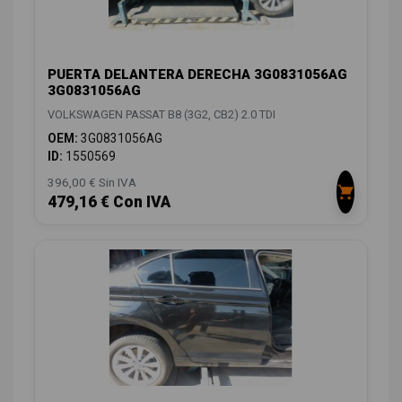
PUERTA DELANTERA DERECHA 3G0831056AG
3G0831056AG
VOLKSWAGEN PASSAT B8 (3G2, CB2) 2.0 TDI
OEM:
3G0831056AG
ID:
1550569
396,00 € Sin IVA
479,16 € Con IVA