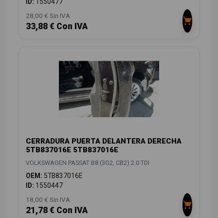
ID:
1550477
28,00 € Sin IVA
33,88 € Con IVA
CERRADURA PUERTA DELANTERA DERECHA
5TB837016E 5TB837016E
VOLKSWAGEN PASSAT B8 (3G2, CB2) 2.0 TDI
OEM:
5TB837016E
ID:
1550447
18,00 € Sin IVA
21,78 € Con IVA