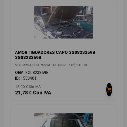
AMORTIGUADORES CAPO 3G0823359B
3G0823359B
VOLKSWAGEN PASSAT B8 (3G2, CB2) 2.0 TDI
OEM:
3G0823359B
ID:
1550401
18,00 € Sin IVA
21,78 € Con IVA