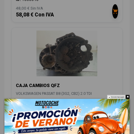
48,00 € Sin IVA
58,08 € Con IVA
CAJA CAMBIOS QFZ
VOLKSWAGEN PASSAT B8 (3G2, CB2) 2.0 TDI
Do not show again.
ID:
1550433
798,00 € Sin IVA
965,58 € Con IVA