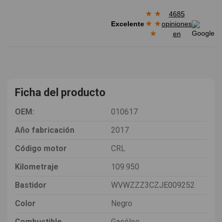
★
★
4685
★
★
Excelente
opiniones
★
en
Ficha del producto
OEM:
010617
Año fabricación
2017
Código motor
CRL
Kilometraje
109.950
Bastidor
WVWZZZ3CZJE009252
Color
Negro
Combustible
Gasóleo