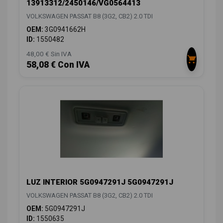
13913312/2450146/VG0564413
VOLKSWAGEN PASSAT B8 (3G2, CB2) 2.0 TDI
OEM:
3G0941662H
ID:
1550482
48,00 € Sin IVA
58,08 € Con IVA
LUZ INTERIOR 5G0947291J 5G0947291J
VOLKSWAGEN PASSAT B8 (3G2, CB2) 2.0 TDI
OEM:
5G0947291J
ID:
1550635