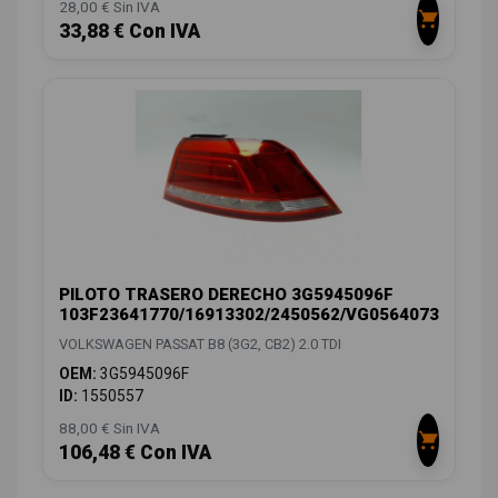
28,00 € Sin IVA
33,88 € Con IVA
PILOTO TRASERO DERECHO 3G5945096F
103F23641770/16913302/2450562/VG0564073
VOLKSWAGEN PASSAT B8 (3G2, CB2) 2.0 TDI
OEM:
3G5945096F
ID:
1550557
88,00 € Sin IVA
106,48 € Con IVA