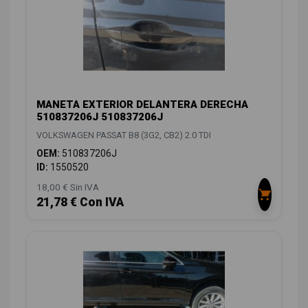
MANETA EXTERIOR DELANTERA DERECHA
510837206J 510837206J
VOLKSWAGEN PASSAT B8 (3G2, CB2) 2.0 TDI
OEM:
510837206J
ID:
1550520
18,00 € Sin IVA
21,78 € Con IVA