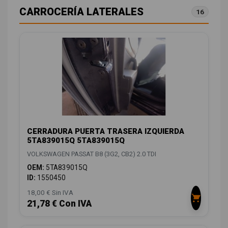
CARROCERÍA LATERALES
16
CERRADURA PUERTA TRASERA IZQUIERDA
5TA839015Q 5TA839015Q
VOLKSWAGEN PASSAT B8 (3G2, CB2) 2.0 TDI
OEM:
5TA839015Q
ID:
1550450
18,00 € Sin IVA
21,78 € Con IVA