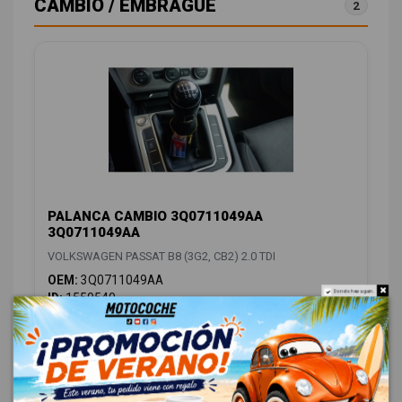
CAMBIO / EMBRAGUE
2
PALANCA CAMBIO 3Q0711049AA
3Q0711049AA
VOLKSWAGEN PASSAT B8 (3G2, CB2) 2.0 TDI
OEM:
3Q0711049AA
Do not show again.
ID:
1550540
48,00 € Sin IVA
58,08 € Con IVA