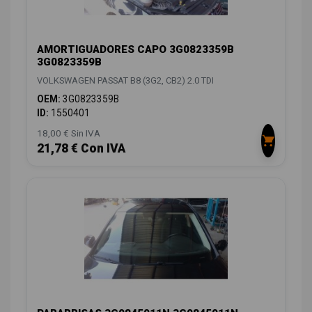
AMORTIGUADORES CAPO 3G0823359B
3G0823359B
VOLKSWAGEN PASSAT B8 (3G2, CB2) 2.0 TDI
OEM:
3G0823359B
ID:
1550401
18,00 € Sin IVA
21,78 € Con IVA