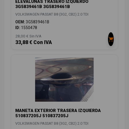
ELEVALUNAS TRASERO IZQUIERDO
3G5839461B 3G5839461B
VOLKSWAGEN PASSAT B8 (3G2, CB2) 2.0 TDI
OEM:
3G5839461B
ID:
1550478
28,00 € Sin IVA
33,88 € Con IVA
MANETA EXTERIOR TRASERA IZQUIERDA
510837205J 510837205J
VOLKSWAGEN PASSAT B8 (3G2, CB2) 2.0 TDI