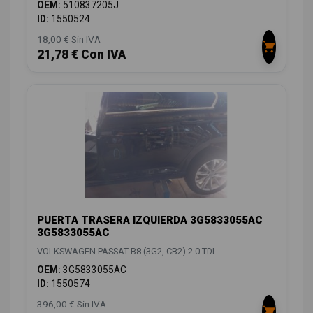
OEM:
510837205J
ID:
1550524
18,00 € Sin IVA
21,78 € Con IVA
PUERTA TRASERA IZQUIERDA 3G5833055AC
3G5833055AC
VOLKSWAGEN PASSAT B8 (3G2, CB2) 2.0 TDI
OEM:
3G5833055AC
ID:
1550574
396,00 € Sin IVA