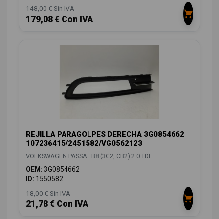
148,00 € Sin IVA
179,08 € Con IVA
REJILLA PARAGOLPES DERECHA 3G0854662
107236415/2451582/VG0562123
VOLKSWAGEN PASSAT B8 (3G2, CB2) 2.0 TDI
OEM:
3G0854662
ID:
1550582
18,00 € Sin IVA
21,78 € Con IVA