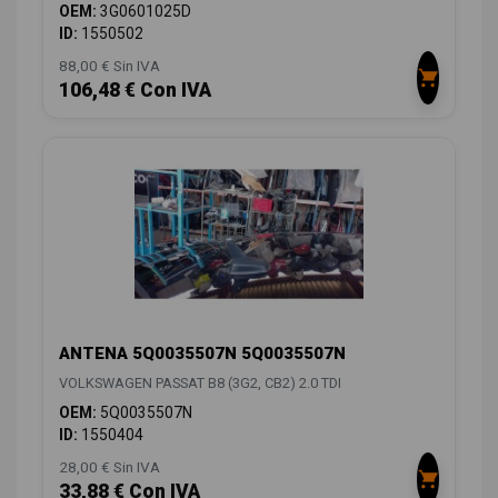
OEM:
3G0601025D
ID:
1550502
88,00 € Sin IVA
106,48 € Con IVA
ANTENA 5Q0035507N 5Q0035507N
VOLKSWAGEN PASSAT B8 (3G2, CB2) 2.0 TDI
OEM:
5Q0035507N
ID:
1550404
28,00 € Sin IVA
33,88 € Con IVA