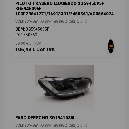
PILOTO TRASERO IZQUIERDO 3G5945095F
3G5945095F
103F23641771/16913301/2450561/VG0564074
VOLKSWAGEN PASSAT B8 (3G2, CB2) 2.0 TDI
OEM:
3G5945095F
ID:
1550560
88,00 € Sin IVA
106,48 € Con IVA
FARO DERECHO 3G1941036L
VOLKSWAGEN PASSAT B8 (3G2, CB2) 2.0 TDI