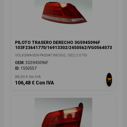
PILOTO TRASERO DERECHO 3G5945096F
103F23641770/16913302/2450562/VG0564073
VOLKSWAGEN PASSAT B8 (3G2, CB2) 2.0 TDI
OEM:
3G5945096F
ID:
1550557
88,00 € Sin IVA
106,48 € Con IVA