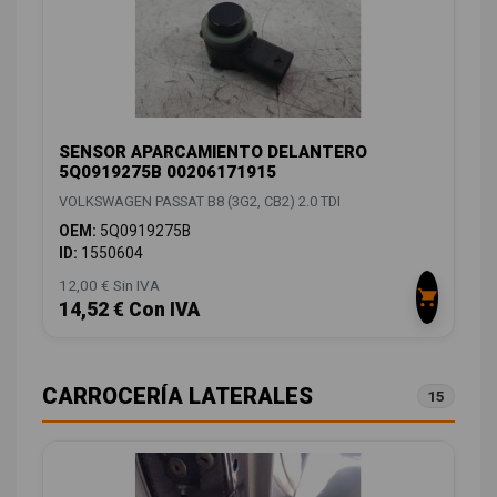
SENSOR APARCAMIENTO DELANTERO
5Q0919275B 00206171915
VOLKSWAGEN PASSAT B8 (3G2, CB2) 2.0 TDI
OEM:
5Q0919275B
ID:
1550604
12,00 € Sin IVA
14,52 € Con IVA
CARROCERÍA LATERALES
15