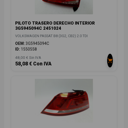
PILOTO TRASERO DERECHO INTERIOR
3G5945094C 2451024
VOLKSWAGEN PASSAT B8 (3G2, CB2) 2.0 TDI
OEM:
3G5945094C
ID:
1550558
48,00 € Sin IVA
58,08 € Con IVA