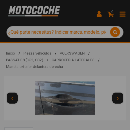
0
Inicio
/
Piezas vehículos
/
VOLKSWAGEN
/
PASSAT B8 (3G2, CB2)
/
CARROCERÍA LATERALES
/
Maneta exterior delantera derecha
‹
›