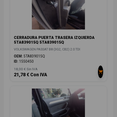
CERRADURA PUERTA TRASERA IZQUIERDA
5TA839015Q 5TA839015Q
VOLKSWAGEN PASSAT B8 (3G2, CB2) 2.0 TDI
OEM:
5TA839015Q
ID:
1550450
18,00 € Sin IVA
21,78 € Con IVA