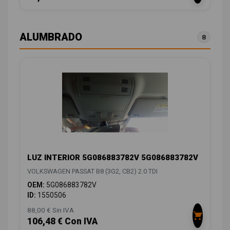
ALUMBRADO
8
LUZ INTERIOR 5G086883782V 5G086883782V
VOLKSWAGEN PASSAT B8 (3G2, CB2) 2.0 TDI
OEM:
5G086883782V
ID:
1550506
88,00 € Sin IVA
106,48 € Con IVA