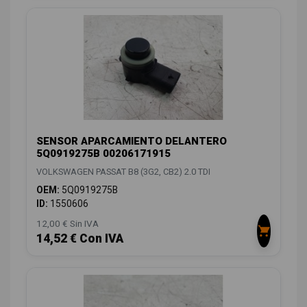
SENSOR APARCAMIENTO DELANTERO
5Q0919275B 00206171915
VOLKSWAGEN PASSAT B8 (3G2, CB2) 2.0 TDI
OEM:
5Q0919275B
ID:
1550606
12,00 € Sin IVA
14,52 € Con IVA