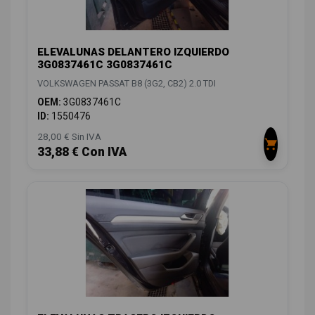
ELEVALUNAS DELANTERO IZQUIERDO
3G0837461C 3G0837461C
VOLKSWAGEN PASSAT B8 (3G2, CB2) 2.0 TDI
OEM:
3G0837461C
ID:
1550476
28,00 € Sin IVA
33,88 € Con IVA