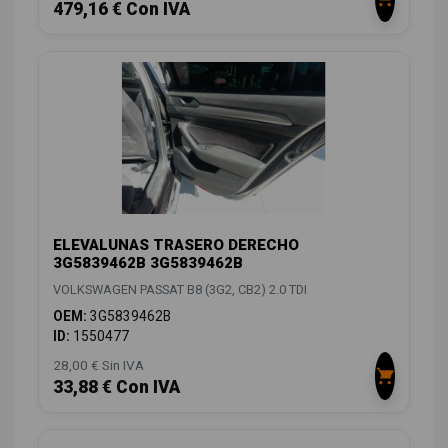
479,16 € Con IVA
ELEVALUNAS TRASERO DERECHO
3G5839462B 3G5839462B
VOLKSWAGEN PASSAT B8 (3G2, CB2) 2.0 TDI
OEM:
3G5839462B
ID:
1550477
28,00 € Sin IVA
33,88 € Con IVA