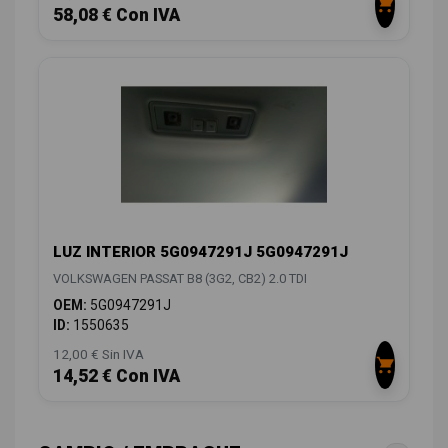
58,08 € Con IVA
LUZ INTERIOR 5G0947291J 5G0947291J
VOLKSWAGEN PASSAT B8 (3G2, CB2) 2.0 TDI
OEM:
5G0947291J
ID:
1550635
12,00 € Sin IVA
14,52 € Con IVA