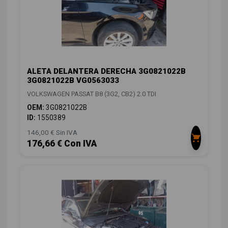
ALETA DELANTERA DERECHA 3G0821022B
3G0821022B VG0563033
VOLKSWAGEN PASSAT B8 (3G2, CB2) 2.0 TDI
OEM:
3G0821022B
ID:
1550389
146,00 € Sin IVA
176,66 € Con IVA