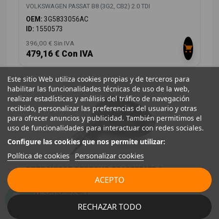
VOLKSWAGEN PASSAT B8 (3G2, CB2) 2.0 TDI
OEM:
3G5833056AC
ID:
1550573
396,00 € Sin IVA
479,16 € Con IVA
Este sitio Web utiliza cookies propias y de terceros para
habilitar las funcionalidades técnicas de uso de la web,
realizar estadísticas y análisis del tráfico de navegación
recibido, personalizar las preferencias del usuario y otras
para ofrecer anuncios y publicidad. También permitimos el
uso de funcionalidades para interactuar con redes sociales.
Configure las cookies que nos permite utilizar:
Política de cookies
Personalizar cookies
RETROVISOR DERECHO 3G1857507DJ
ACEPTO
VOLKSWAGEN PASSAT B8 (3G2, CB2) 2.0 TDI
OEM:
3G1857507DJ
RECHAZAR TODO
ID:
1550584