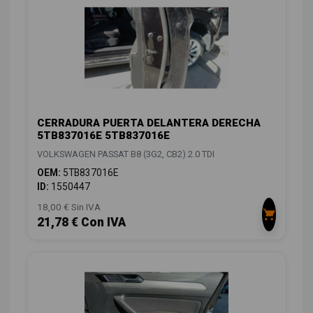
CERRADURA PUERTA DELANTERA DERECHA
5TB837016E 5TB837016E
VOLKSWAGEN PASSAT B8 (3G2, CB2) 2.0 TDI
OEM:
5TB837016E
ID:
1550447
18,00 € Sin IVA
21,78 € Con IVA