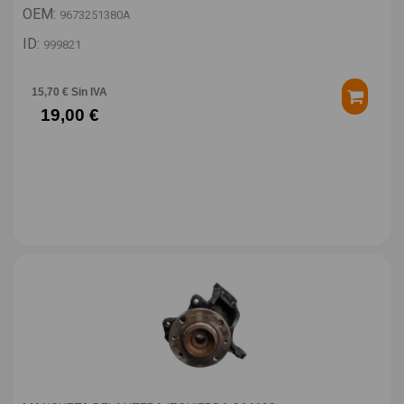
OEM:
9673251380A
ID:
999821
15,70 € Sin IVA
19,00 €