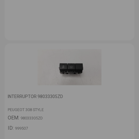
INTERRUPTOR 98033305ZD
PEUGEOT 308 STYLE
OEM:
98033305ZD
ID:
999507