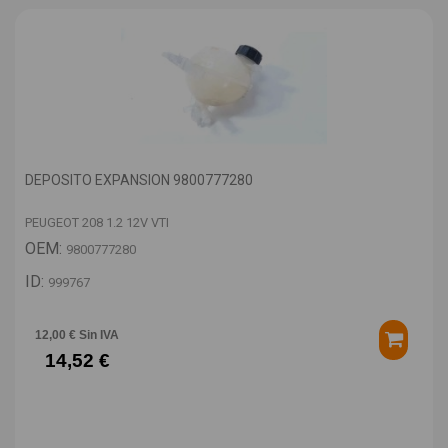
DEPOSITO EXPANSION 9800777280
PEUGEOT 208 1.2 12V VTI
OEM:
9800777280
ID:
999767
12,00 € Sin IVA
14,52 €