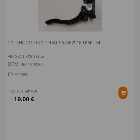
POTENCIOMETRO PEDAL 9674829180 86ET34
PEUGEOT 308 STYLE
OEM:
9674829180
ID:
999550
15,70 € Sin IVA
19,00 €