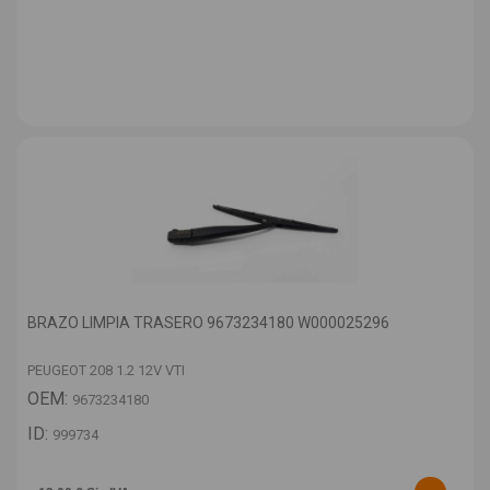
BRAZO LIMPIA TRASERO 9673234180 W000025296
PEUGEOT 208 1.2 12V VTI
OEM:
9673234180
ID:
999734