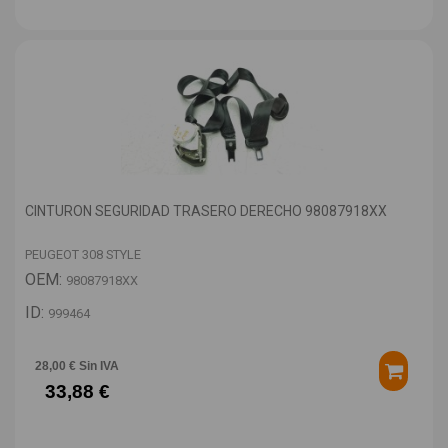
CINTURON SEGURIDAD TRASERO DERECHO 98087918XX
PEUGEOT 308 STYLE
OEM:
98087918XX
ID:
999464
28,00 € Sin IVA
33,88 €