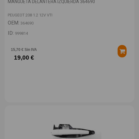
MANGUETA DELANTERA IZQUIERDA 364690
PEUGEOT 208 1.2 12V VTI
OEM:
364690
ID:
999814
15,70 € Sin IVA
19,00 €