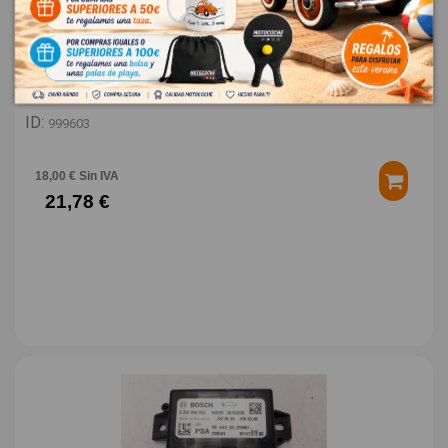
TAPA EXTERIOR COMBUSTIBLE 9677268980
PEUGEOT 308 STYLE
OEM:
9677268980
ID:
999603
18,00 € Sin IVA
21,78 €