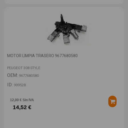
MOTOR LIMPIA TRASERO 9677680580
PEUGEOT 308 STYLE
OEM:
9677680580
ID:
999528
12,00 € Sin IVA
14,52 €