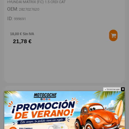
HYUNDAI MATRIX (FC) 1.5 CRDI CAT
OEM:
2827027620
ID:
999691
18,00 € Sin IVA
21,78 €
Do not show again.