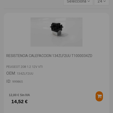
Selecciona
24
RESISTENCIA CALEFACCION 134ZLF2UU T1000034ZD
PEUGEOT 208 1.2 12V VTI
OEM:
134ZLF2UU
ID:
999865
12,00 € Sin IVA
14,52 €