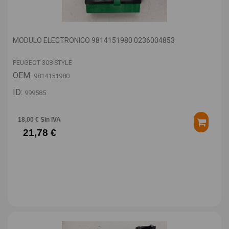
MODULO ELECTRONICO 9814151980 0236004853
PEUGEOT 308 STYLE
OEM:
9814151980
ID:
999585
18,00 € Sin IVA
21,78 €