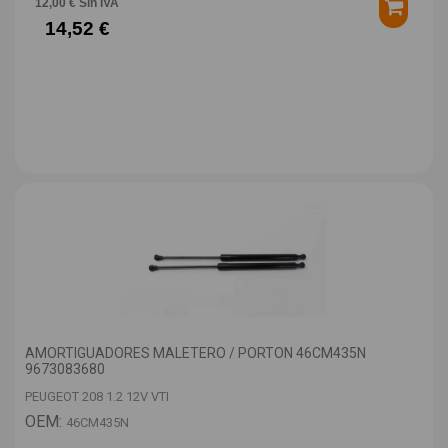
12,00 € Sin IVA
14,52 €
AMORTIGUADORES MALETERO / PORTON 46CM435N
9673083680
PEUGEOT 208 1.2 12V VTI
OEM:
46CM435N