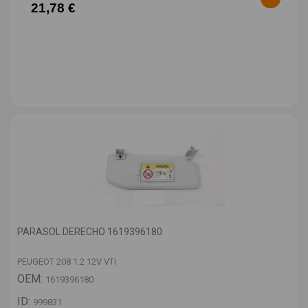
21,78 €
PARASOL DERECHO 1619396180
PEUGEOT 208 1.2 12V VTI
OEM:
1619396180
ID:
999831