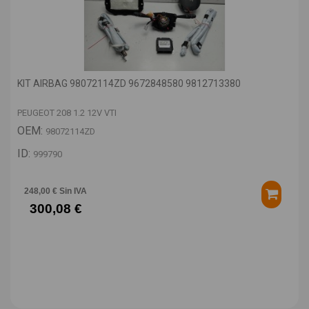
KIT AIRBAG 98072114ZD 9672848580 9812713380
PEUGEOT 208 1.2 12V VTI
OEM:
98072114ZD
ID:
999790
248,00 € Sin IVA
300,08 €