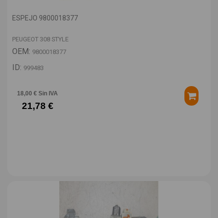
ESPEJO 9800018377
PEUGEOT 308 STYLE
OEM:
9800018377
ID:
999483
18,00 € Sin IVA
21,78 €