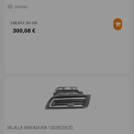
ID:
999490
248,00 € Sin IVA
300,08 €
REJILLA AIREADORA 1303823XZD