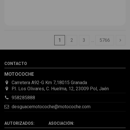
1
2
3
…
5766
CONTACTO
MOTOCOCHE
Carretera A92-G Km 7,18015 Granada
P.I. Los Olivares, C. Huelma, 12, 23009 Pol, Jaén
958285888
desguacemotocoche@motocoche.com
AUTORIZADOS: ASOCIACIÓN: