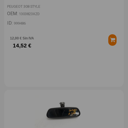
PEUGEOT 308 STYLE
OEM:
1303823XZD
ID:
999486
12,00 € Sin IVA
14,52 €