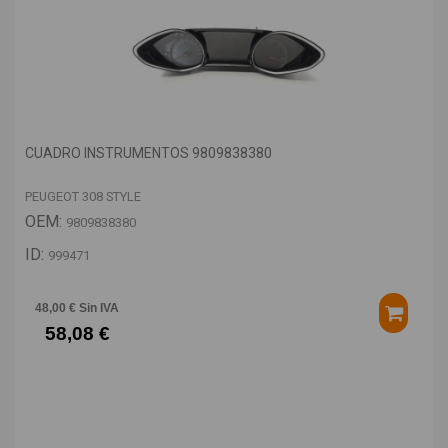
CUADRO INSTRUMENTOS 9809838380
PEUGEOT 308 STYLE
OEM:
9809838380
ID:
999471
48,00 € Sin IVA
58,08 €