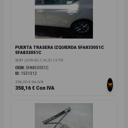
PUERTA TRASERA IZQUIERDA 5FA833051C
5FA833051C
SEAT LEON (KL1, KLG) 1.0 TSI
OEM:
5FA833051C
ID:
1551312
296,00 € Sin IVA
358,16 € Con IVA