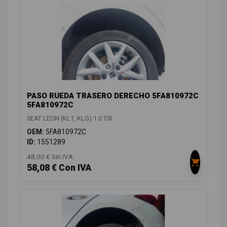
PASO RUEDA TRASERO DERECHO 5FA810972C
5FA810972C
SEAT LEON (KL1, KLG) 1.0 TSI
OEM:
5FA810972C
ID:
1551289
48,00 € Sin IVA
58,08 € Con IVA