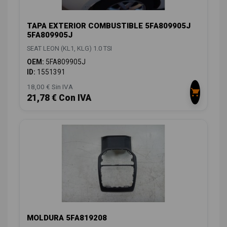
TAPA EXTERIOR COMBUSTIBLE 5FA809905J
5FA809905J
SEAT LEON (KL1, KLG) 1.0 TSI
OEM:
5FA809905J
ID:
1551391
18,00 € Sin IVA
21,78 € Con IVA
MOLDURA 5FA819208