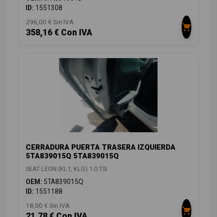
ID:
1551308
296,00 € Sin IVA
358,16 € Con IVA
CERRADURA PUERTA TRASERA IZQUIERDA
5TA839015Q 5TA839015Q
SEAT LEON (KL1, KLG) 1.0 TSI
OEM:
5TA839015Q
ID:
1551188
18,00 € Sin IVA
21,78 € Con IVA