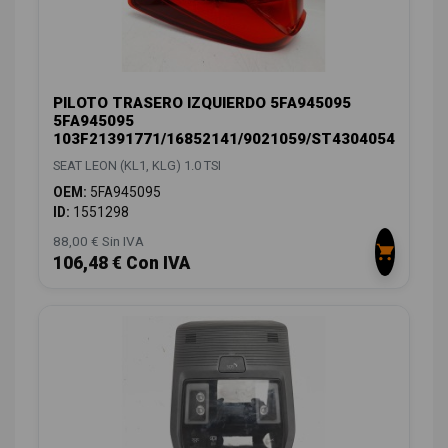
PILOTO TRASERO IZQUIERDO 5FA945095
5FA945095
103F21391771/16852141/9021059/ST4304054
SEAT LEON (KL1, KLG) 1.0 TSI
OEM:
5FA945095
ID:
1551298
88,00 € Sin IVA
106,48 € Con IVA