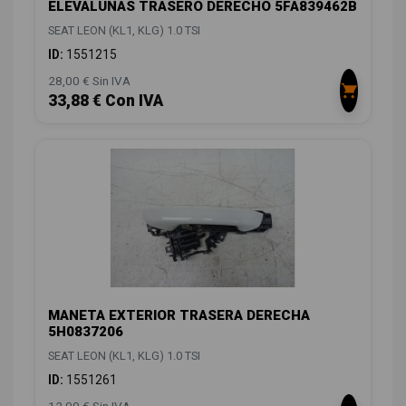
ELEVALUNAS TRASERO DERECHO 5FA839462B
SEAT LEON (KL1, KLG) 1.0 TSI
ID:
1551215
28,00 € Sin IVA
33,88 € Con IVA
MANETA EXTERIOR TRASERA DERECHA
5H0837206
SEAT LEON (KL1, KLG) 1.0 TSI
ID:
1551261
12,00 € Sin IVA