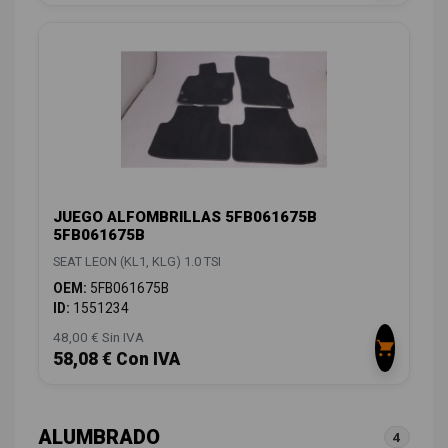
JUEGO ALFOMBRILLAS 5FB061675B
5FB061675B
SEAT LEON (KL1, KLG) 1.0 TSI
OEM:
5FB061675B
ID:
1551234
48,00 € Sin IVA
58,08 € Con IVA
ALUMBRADO
4