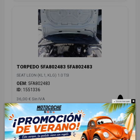
TORPEDO 5FA802483 5FA802483
SEAT LEON (KL1, KLG) 1.0 TSI
OEM:
5FA802483
ID:
1551336
36,00 € Sin IVA
Do not show again.
43,56 € Con IVA
CARROCERÍA LATERALES
16