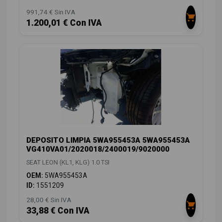
991,74 € Sin IVA
1.200,01 € Con IVA
DEPOSITO LIMPIA 5WA955453A 5WA955453A
VG410VA01/2020018/2400019/9020000
SEAT LEON (KL1, KLG) 1.0 TSI
OEM:
5WA955453A
ID:
1551209
28,00 € Sin IVA
33,88 € Con IVA