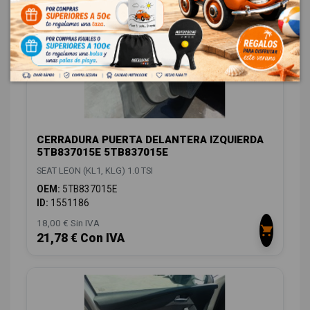
CERRADURA PUERTA DELANTERA IZQUIERDA
5TB837015E 5TB837015E
SEAT LEON (KL1, KLG) 1.0 TSI
OEM:
5TB837015E
ID:
1551186
18,00 € Sin IVA
21,78 € Con IVA