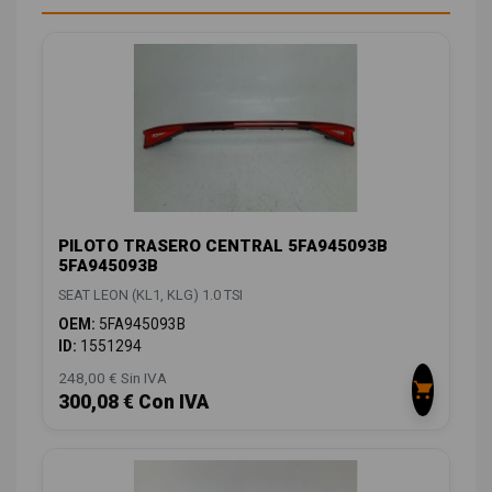
PILOTO TRASERO CENTRAL 5FA945093B
5FA945093B
SEAT LEON (KL1, KLG) 1.0 TSI
OEM:
5FA945093B
ID:
1551294
248,00 € Sin IVA
300,08 € Con IVA