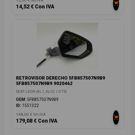
14,52 € Con IVA
RETROVISOR DERECHO 5FB857507N9B9
5FB857507N9B9 9020462
SEAT LEON (KL1, KLG) 1.0 TSI
OEM:
5FB857507N9B9
ID:
1551322
148,00 € Sin IVA
179,08 € Con IVA