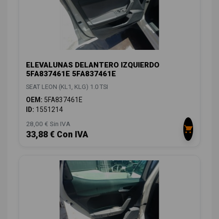
ELEVALUNAS DELANTERO IZQUIERDO
5FA837461E 5FA837461E
SEAT LEON (KL1, KLG) 1.0 TSI
OEM:
5FA837461E
ID:
1551214
28,00 € Sin IVA
33,88 € Con IVA