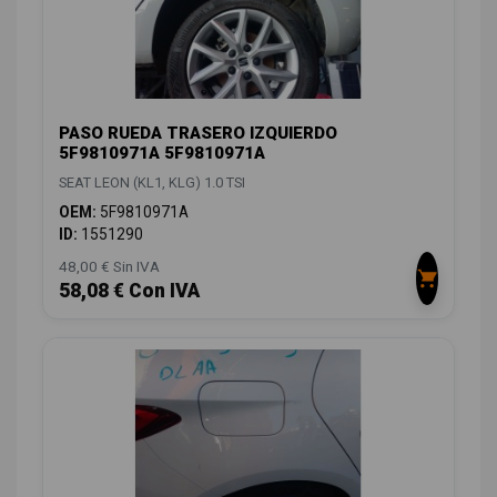
PASO RUEDA TRASERO IZQUIERDO
5F9810971A 5F9810971A
SEAT LEON (KL1, KLG) 1.0 TSI
OEM:
5F9810971A
ID:
1551290
48,00 € Sin IVA
58,08 € Con IVA