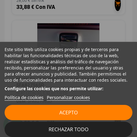
28,00 € Sin IVA
33,88 € Con IVA
Este sitio Web utiliza cookies propias y de terceros para
habilitar las funcionalidades técnicas de uso de la web,
realizar estadísticas y análisis del tráfico de navegación
recibido, personalizar las preferencias del usuario y otras
para ofrecer anuncios y publicidad. También permitimos el
MANETA EXTERIOR PORTON 5FA827565D
uso de funcionalidades para interactuar con redes sociales.
5FA827565D
Configure las cookies que nos permite utilizar:
SEAT LEON (KL1, KLG) 1.0 TSI
Política de cookies
Personalizar cookies
OEM:
5FA827565D
ID:
1551260
ACEPTO
28,00 € Sin IVA
33,88 € Con IVA
RECHAZAR TODO