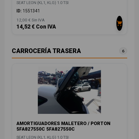
SEAT LEON (KL1, KLG) 1.0 TSI
ID:
1551341
12,00 € Sin IVA
14,52 € Con IVA
CARROCERÍA TRASERA
6
AMORTIGUADORES MALETERO / PORTON
5FA827550C 5FA827550C
SEAT LEON (KL1, KLG) 1.0 TSI