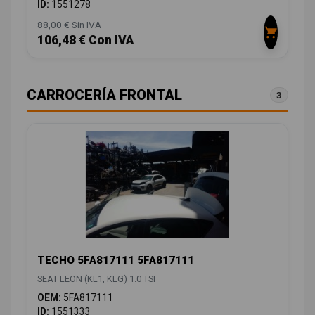
ID:
1551278
88,00 € Sin IVA
106,48 € Con IVA
CARROCERÍA FRONTAL
3
TECHO 5FA817111 5FA817111
SEAT LEON (KL1, KLG) 1.0 TSI
OEM:
5FA817111
ID:
1551333