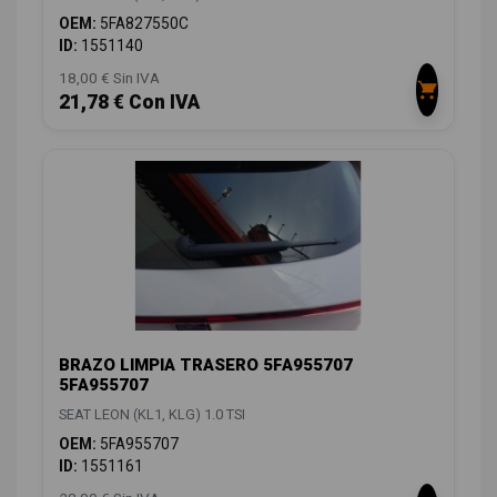
OEM:
5FA827550C
ID:
1551140
18,00 € Sin IVA
21,78 € Con IVA
BRAZO LIMPIA TRASERO 5FA955707
5FA955707
SEAT LEON (KL1, KLG) 1.0 TSI
OEM:
5FA955707
ID:
1551161