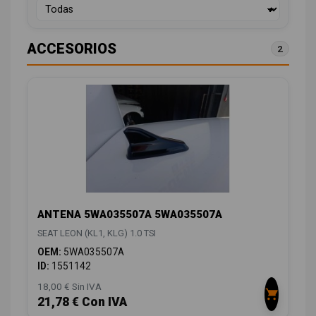
ACCESORIOS
2
ANTENA 5WA035507A 5WA035507A
SEAT LEON (KL1, KLG) 1.0 TSI
OEM:
5WA035507A
ID:
1551142
18,00 € Sin IVA
21,78 € Con IVA