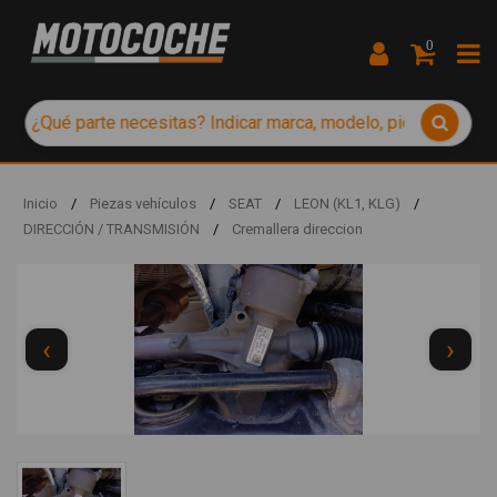
0
Inicio
/
Piezas vehículos
/
SEAT
/
LEON (KL1, KLG)
/
DIRECCIÓN / TRANSMISIÓN
/
Cremallera direccion
‹
›